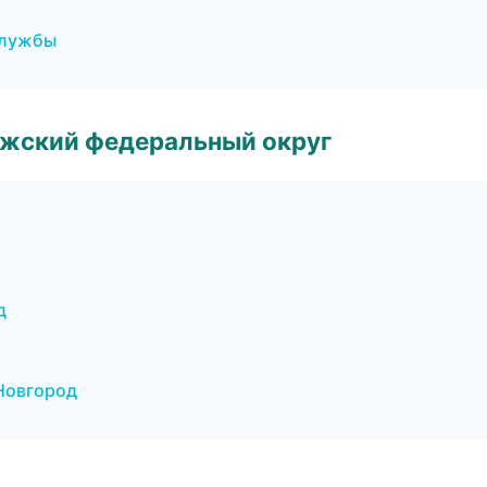
службы
лжский федеральный округ
д
 Новгород