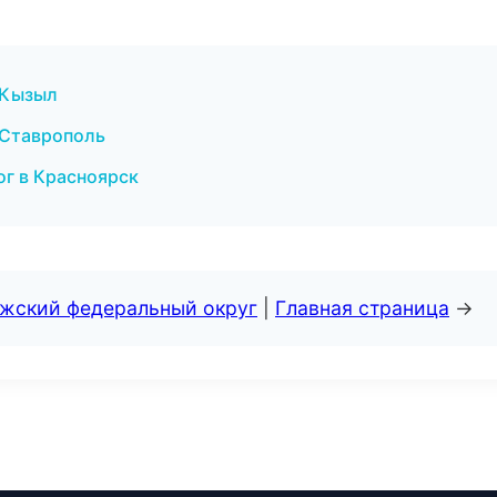
 Кызыл
в Ставрополь
ог в Красноярск
лжский федеральный округ
|
Главная страница
→