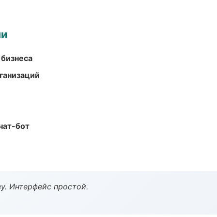
ми
 бизнеса
ганизаций
чат-бот
у. Интерфейс простой.