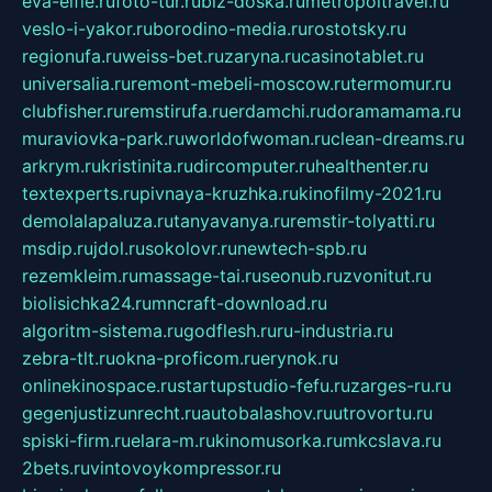
eva-elfie.ru
foto-tur.ru
biz-doska.ru
metropoltravel.ru
veslo-i-yakor.ru
borodino-media.ru
rostotsky.ru
regionufa.ru
weiss-bet.ru
zaryna.ru
casinotablet.ru
universalia.ru
remont-mebeli-moscow.ru
termomur.ru
clubfisher.ru
remstirufa.ru
erdamchi.ru
doramamama.ru
muraviovka-park.ru
worldofwoman.ru
clean-dreams.ru
arkrym.ru
kristinita.ru
dircomputer.ru
healthenter.ru
textexperts.ru
pivnaya-kruzhka.ru
kinofilmy-2021.ru
demolalapaluza.ru
tanyavanya.ru
remstir-tolyatti.ru
msdip.ru
jdol.ru
sokolovr.ru
newtech-spb.ru
rezemkleim.ru
massage-tai.ru
seonub.ru
zvonitut.ru
biolisichka24.ru
mncraft-download.ru
algoritm-sistema.ru
godflesh.ru
ru-industria.ru
zebra-tlt.ru
okna-proficom.ru
erynok.ru
onlinekinospace.ru
startupstudio-fefu.ru
zarges-ru.ru
gegenjustizunrecht.ru
autobalashov.ru
utrovortu.ru
spiski-firm.ru
elara-m.ru
kinomusorka.ru
mkcslava.ru
2bets.ru
vintovoykompressor.ru