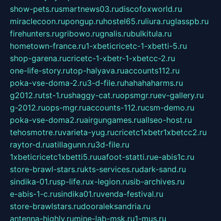
show-pets.ru
smartnews03.ru
discofoxworld.ru
miraclecoon.ru
pongup.ru
hostel65.ru
liura.ru
glasspb.ru
firehunters.ru
gribowo.ru
gnalis.ru
bulkitula.ru
hometown-france.ru
1-xbeticricetc-1-xbetti-5.ru
shop-garena.ru
cricetc-1-xbetr-1-xbetcc-2.ru
one-life-story.ru
top-halyava.ru
accounts112.ru
poka-vse-doma-2.ru
3-d-file.ru
hahahaharms.ru
g2012.ru
tst-1.ru
shaggy-cat.ru
opsmgr.ru
ev-gallery.ru
g-2012.ru
ops-mgr.ru
accounts-112.ru
csm-demo.ru
poka-vse-doma2.ru
airgungames.ru
allseo-host.ru
tehosmotre.ru
varieta-yug.ru
cricetc1xbetr1xbetcc2.ru
raytor-d.ru
atillagunn.ru
3d-file.ru
1xbeticricetc1xbetti5.ru
uafoot-statti.ru
e-abis1c.ru
store-brawl-stars.ru
kts-services.ru
dark-sand.ru
sindika-01.ru
sp-life.ru
x-legion.ru
sib-archives.ru
e-abis-1-c.ru
sindika01.ru
venda-festival.ru
store-brawlstars.ru
dooraleksandria.ru
antenna-highly.ru
mine-lab-msk.ru
1-mus.ru