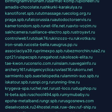
birminghamvsfulham.ru
sarmat-komp.ru
pioneeri.ru
amadis-chocolate.ru
shkurki-karakulya.ru
kanotiforet.spb.ru
tutmassage.ru
ecolog.org.ru
praga.spb.ru
falcorussia.ru
autodoctorservis.ru
kamertondom.spb.ru
net-life.net.ru
avto-vozim.ru
sakhcamera.ru
alliance-electro.spb.ru
stroyavt.ru
controlweb1.ru
tdsak74.ru
kinzozo-ru.ru
kvotka.ru
iron-snab.ru
costa-bella.ru
eugrus.pp.ru
associaciya39.ru
primexpo.spb.ru
bezmorchin.ru
ia2.ru
cpt21.ru
ispecspb.ru
regahost.ru
kolosok-elita.ru
tae-kwon.ru
consrio.com.ru
insiam.ru
avegainfo.ru
archery161.ru
bigencyclica.ru
vlast16.ru
korru.net
sarmiento.spb.su
extelopedia.ru
lammin-suo.spb.ru
iskatour.spb.ru
snpi.org.ru
running-line.ru
krygeva-spa.ru
chel.net.ru
rust-loco.ru
dugshop.ru
hl-beta.spb.ru
school494.spb.ru
mymubaby.ru
epoha-metalband.ru
ngr.spb.ru
rusgosnews.com
dieselvostok.ru
24hostel.msk.ru
w-dev.ru
f-ship.ru