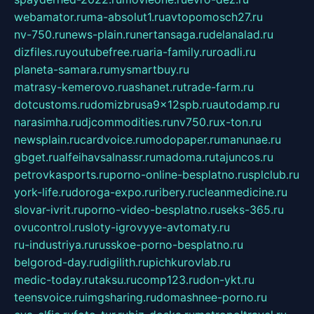
webamator.ru
ma-absolut1.ru
avtopomosch27.ru
nv-750.ru
news-plain.ru
nertansaga.ru
delanalad.ru
dizfiles.ru
youtubefree.ru
aria-family.ru
roadli.ru
planeta-samara.ru
mysmartbuy.ru
matrasy-kemerovo.ru
ashanet.ru
trade-farm.ru
dotcustoms.ru
domizbrusa9x12spb.ru
autodamp.ru
narasimha.ru
djcommodities.ru
nv750.ru
x-ton.ru
newsplain.ru
cardvoice.ru
modopaper.ru
manunae.ru
gbget.ru
alfeihavsalnassr.ru
madoma.ru
tajuncos.ru
petrovkasports.ru
porno-online-besplatno.ru
splclub.ru
york-life.ru
doroga-expo.ru
ribery.ru
cleanmedicine.ru
slovar-ivrit.ru
porno-video-besplatno.ru
seks-365.ru
ovucontrol.ru
sloty-igrovyye-avtomaty.ru
ru-industriya.ru
russkoe-porno-besplatno.ru
belgorod-day.ru
digilith.ru
pichkurovlab.ru
medic-today.ru
taksu.ru
comp123.ru
don-ykt.ru
teensvoice.ru
imgsharing.ru
domashnee-porno.ru