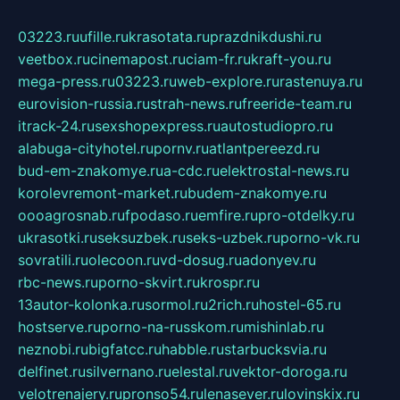
03223.ru
ufille.ru
krasotata.ru
prazdnikdushi.ru
veetbox.ru
cinemapost.ru
ciam-fr.ru
kraft-you.ru
mega-press.ru
03223.ru
web-explore.ru
rastenuya.ru
eurovision-russia.ru
strah-news.ru
freeride-team.ru
itrack-24.ru
sexshopexpress.ru
autostudiopro.ru
alabuga-cityhotel.ru
pornv.ru
atlantpereezd.ru
bud-em-znakomye.ru
a-cdc.ru
elektrostal-news.ru
korolevremont-market.ru
budem-znakomye.ru
oooagrosnab.ru
fpodaso.ru
emfire.ru
pro-otdelky.ru
ukrasotki.ru
seksuzbek.ru
seks-uzbek.ru
porno-vk.ru
sovratili.ru
olecoon.ru
vd-dosug.ru
adonyev.ru
rbc-news.ru
porno-skvirt.ru
krospr.ru
13autor-kolonka.ru
sormol.ru
2rich.ru
hostel-65.ru
hostserve.ru
porno-na-russkom.ru
mishinlab.ru
neznobi.ru
bigfatcc.ru
habble.ru
starbucksvia.ru
delfinet.ru
silvernano.ru
elestal.ru
vektor-doroga.ru
velotrenajery.ru
pronso54.ru
lenasever.ru
lovinskix.ru