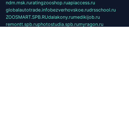
ndm.msk.ru
ratingzooshop.ru
apiaccess.ru
globalautotrade.info
bezverhovskoe.ru
drsschool.ru
ZOOSMART.SPB.RU
dalakony.ru
medikijob.ru
remontt.spb.ru
photostudia.spb.ru
myragon.ru
terramia.ru
academy62.ru
gardengallereya.ru
rti.com.ru
artem-news.ru
biserinca.ru
krasnodarkurort.com
imshowtv.ru
mebel-v-tule.ru
mobtopik.ru
pcsecurity.net.ru
tool-sib.ru
multimetrunit.ru
sp-tour.ru
fan-cs.ru
santeh-russia.ru
symbian9.net.ru
DSHAIR.RU
tmmotors.spb.ru
xjocuricopii.com
musavtomat.msk.ru
obustrojdom.ru
sovetcik.ru
ybaranovskaya.ru
ppknews.ru
cult-alshei.ru
JAPANRUSSIA.RU
proekciyamebel.ru
imper-finans.ru
rim.org.ru
glamourai.ru
brassminus.ru
zabor-pro.ru
ftn.pp.ru
dorogoe58.ru
laimengpacker.ru
kuzova-zapchasti.ru
sageerp.ru
taxodrom.ru
dsrazvitie.ru
hardcity.net.ru
ratinghomegames.ru
topservice25.ru
gubernyan.ru
gtglasslined.ru
ii4.ru
tssport.spb.ru
andorra24.com