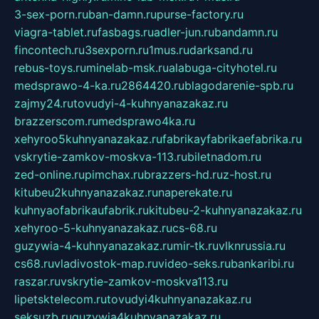
3-sex-porn.ru
ban-damn.ru
purse-factory.ru
viagra-tablet.ru
fasbags.ru
adler-jun.ru
bandamn.ru
fincontech.ru
3sexporn.ru
1mus.ru
darksand.ru
rebus-toys.ru
minelab-msk.ru
alabuga-cityhotel.ru
medsprawo-4-ka.ru
2864420.ru
blagodarenie-spb.ru
zajmy24.ru
tovudyi-4-kuhnyanazakaz.ru
brazzerscom.ru
medsprawo4ka.ru
xehyroo5kuhnyanazakaz.ru
fabrikayfabrikaefabrika.ru
vskrytie-zamkov-moskva-113.ru
biletnadom.ru
zed-online.ru
pimchax.ru
brazzers-hd.ru
z-host.ru
kitubeu2kuhnyanazakaz.ru
naperekate.ru
kuhnyaofabrikaufabrik.ru
kitubeu-2-kuhnyanazakaz.ru
xehyroo-5-kuhnyanazakaz.ru
cs-68.ru
guzywia-4-kuhnyanazakaz.ru
mir-tk.ru
vlknrussia.ru
cs68.ru
vladivostok-map.ru
video-seks.ru
bankaribi.ru
raszar.ru
vskrytie-zamkov-moskva113.ru
lipetsktelecom.ru
tovudyi4kuhnyanazakaz.ru
seksuzb.ru
guzywia4kuhnyanazakaz.ru