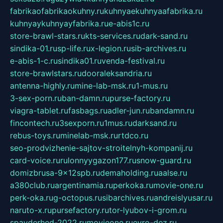
fabrikaofabrikaokuhny.ru
kuhnyaekuhnyaafabrika.ru
kuhnyaykuhnyayfabrika.ru
e-abis1c.ru
store-brawl-stars.ru
kts-services.ru
dark-sand.ru
sindika-01.ru
sp-life.ru
x-legion.ru
sib-archives.ru
e-abis-1-c.ru
sindika01.ru
venda-festival.ru
store-brawlstars.ru
dooraleksandria.ru
antenna-highly.ru
mine-lab-msk.ru
1-mus.ru
3-sex-porn.ru
ban-damn.ru
purse-factory.ru
viagra-tablet.ru
fasbags.ru
adler-jun.ru
bandamn.ru
fincontech.ru
3sexporn.ru
1mus.ru
darksand.ru
rebus-toys.ru
minelab-msk.ru
rtdco.ru
seo-prodvizhenie-sajtov-stroitelnyh-kompanij.ru
card-voice.ru
rulonnyygazon177.ru
snow-guard.ru
domizbrusa-9x12spb.ru
demaholding.ru
aalse.ru
a380club.ru
argentinamia.ru
perkoka.ru
movie-one.ru
perk-oka.ru
g-octopus.ru
sibarchives.ru
andreislyusar.ru
naruto-x.ru
pursefactory.ru
tor-lyubov-i-grom.ru
spayderhed-2022.ru
movieone.ru
evro-dez.ru