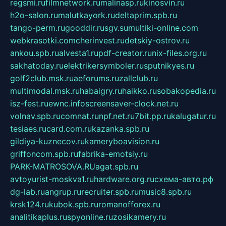
regsmi.ru
filmnetwork.ru
malinasp.ru
kinosvin.ru
h2o-salon.ru
malutkayork.ru
deltaprim.spb.ru
tango-perm.ru
gooddir.ru
sgv.su
multiki-online.com
webkrasotki.com
cherinvest.ru
detskiy-ostrov.ru
ankou.spb.ru
alvesta1.ru
pdf-creator.ru
nix-files.org.ru
sakhatoday.ru
elektrikersymboler.ru
sputnikyes.ru
golf2club.msk.ru
aeforums.ru
zallclub.ru
multimodal.msk.ru
habaigry.ru
haikko.ru
sobakopedia.ru
isz-fest.ru
ewnc.info
screensaver-clock.net.ru
volnav.spb.ru
comnat.ru
npf.net.ru
7bit.pp.ru
kalugatur.ru
tesiaes.ru
card.com.ru
kazanka.spb.ru
gildiya-kuznecov.ru
kameryboavision.ru
griffoncom.spb.ru
fabrika-emotsiy.ru
PARK-MATROSOVA.RU
agat.spb.ru
avtoyurist-moskva1.ru
hardware.org.ru
схема-авто.рф
dg-lab.ru
angrup.ru
recruiter.spb.ru
music8.spb.ru
krsk124.ru
kubok.spb.ru
romanofforex.ru
analitikaplus.ru
spyonline.ru
zosikamery.ru