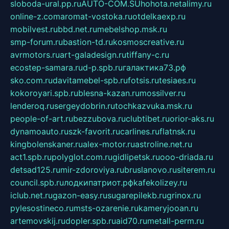
sloboda-ural.pp.ru
AUTO-COM.SU
hohota.net
alimy.ru
online-z.com
aromat-vostoka.ru
otdelkaexp.ru
mobilvest.ru
bbd.net.ru
mebelshop.msk.ru
smp-forum.ru
bastion-td.ru
kosmoscreative.ru
avrmotors.ru
art-galadesign.ru
tiffany-c.ru
ecostep-samara.ru
d-p.spb.ru
галактика73.рф
sko.com.ru
davitamebel-spb.ru
fotsis.ru
tesiaes.ru
kokoroyari.spb.ru
blesna-kazan.ru
mossilver.ru
lenderoq.ru
sergeydobrin.ru
tochkazvuka.msk.ru
people-of-art.ru
bezzubova.ru
clubtibet.ru
orior-aks.ru
dynamoauto.ru
szk-favorit.ru
carlines.ru
flatnsk.ru
kingbolenskaner.ru
alex-motor.ru
astroline.net.ru
act1.spb.ru
polyglot.com.ru
gidlipetsk.ru
ooo-driada.ru
detsad125.ru
mir-zdoroviya.ru
bruslanovo.ru
siterem.ru
council.spb.ru
лодкипатриот.рф
kafekolizey.ru
iclub.net.ru
gazon-easy.ru
sugarepilekb.ru
grinox.ru
pylesostineco.ru
msts-ozarenie.ru
kameryjooan.ru
artemovskij.ru
dopler.spb.ru
aid70.ru
metall-perm.ru