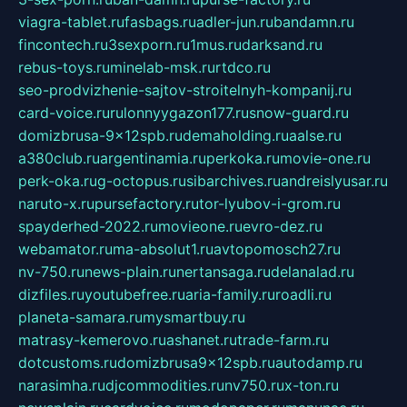
viagra-tablet.ru
fasbags.ru
adler-jun.ru
bandamn.ru
fincontech.ru
3sexporn.ru
1mus.ru
darksand.ru
rebus-toys.ru
minelab-msk.ru
rtdco.ru
seo-prodvizhenie-sajtov-stroitelnyh-kompanij.ru
card-voice.ru
rulonnyygazon177.ru
snow-guard.ru
domizbrusa-9x12spb.ru
demaholding.ru
aalse.ru
a380club.ru
argentinamia.ru
perkoka.ru
movie-one.ru
perk-oka.ru
g-octopus.ru
sibarchives.ru
andreislyusar.ru
naruto-x.ru
pursefactory.ru
tor-lyubov-i-grom.ru
spayderhed-2022.ru
movieone.ru
evro-dez.ru
webamator.ru
ma-absolut1.ru
avtopomosch27.ru
nv-750.ru
news-plain.ru
nertansaga.ru
delanalad.ru
dizfiles.ru
youtubefree.ru
aria-family.ru
roadli.ru
planeta-samara.ru
mysmartbuy.ru
matrasy-kemerovo.ru
ashanet.ru
trade-farm.ru
dotcustoms.ru
domizbrusa9x12spb.ru
autodamp.ru
narasimha.ru
djcommodities.ru
nv750.ru
x-ton.ru