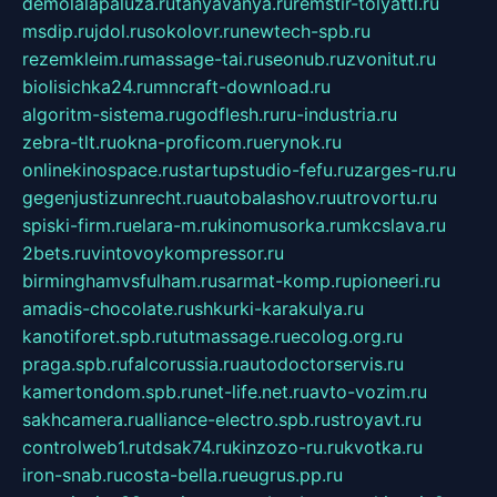
demolalapaluza.ru
tanyavanya.ru
remstir-tolyatti.ru
msdip.ru
jdol.ru
sokolovr.ru
newtech-spb.ru
rezemkleim.ru
massage-tai.ru
seonub.ru
zvonitut.ru
biolisichka24.ru
mncraft-download.ru
algoritm-sistema.ru
godflesh.ru
ru-industria.ru
zebra-tlt.ru
okna-proficom.ru
erynok.ru
onlinekinospace.ru
startupstudio-fefu.ru
zarges-ru.ru
gegenjustizunrecht.ru
autobalashov.ru
utrovortu.ru
spiski-firm.ru
elara-m.ru
kinomusorka.ru
mkcslava.ru
2bets.ru
vintovoykompressor.ru
birminghamvsfulham.ru
sarmat-komp.ru
pioneeri.ru
amadis-chocolate.ru
shkurki-karakulya.ru
kanotiforet.spb.ru
tutmassage.ru
ecolog.org.ru
praga.spb.ru
falcorussia.ru
autodoctorservis.ru
kamertondom.spb.ru
net-life.net.ru
avto-vozim.ru
sakhcamera.ru
alliance-electro.spb.ru
stroyavt.ru
controlweb1.ru
tdsak74.ru
kinzozo-ru.ru
kvotka.ru
iron-snab.ru
costa-bella.ru
eugrus.pp.ru