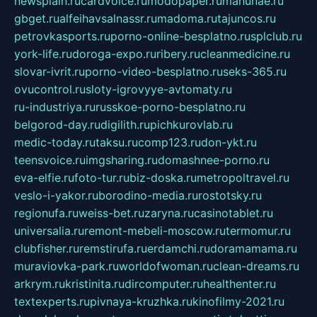
newsplain.ru
cardvoice.ru
modopaper.ru
manunae.ru
gbget.ru
alfeihavsalnassr.ru
madoma.ru
tajuncos.ru
petrovkasports.ru
porno-online-besplatno.ru
splclub.ru
york-life.ru
doroga-expo.ru
ribery.ru
cleanmedicine.ru
slovar-ivrit.ru
porno-video-besplatno.ru
seks-365.ru
ovucontrol.ru
sloty-igrovyye-avtomaty.ru
ru-industriya.ru
russkoe-porno-besplatno.ru
belgorod-day.ru
digilith.ru
pichkurovlab.ru
medic-today.ru
taksu.ru
comp123.ru
don-ykt.ru
teensvoice.ru
imgsharing.ru
domashnee-porno.ru
eva-elfie.ru
foto-tur.ru
biz-doska.ru
metropoltravel.ru
veslo-i-yakor.ru
borodino-media.ru
rostotsky.ru
regionufa.ru
weiss-bet.ru
zaryna.ru
casinotablet.ru
universalia.ru
remont-mebeli-moscow.ru
termomur.ru
clubfisher.ru
remstirufa.ru
erdamchi.ru
doramamama.ru
muraviovka-park.ru
worldofwoman.ru
clean-dreams.ru
arkrym.ru
kristinita.ru
dircomputer.ru
healthenter.ru
textexperts.ru
pivnaya-kruzhka.ru
kinofilmy-2021.ru