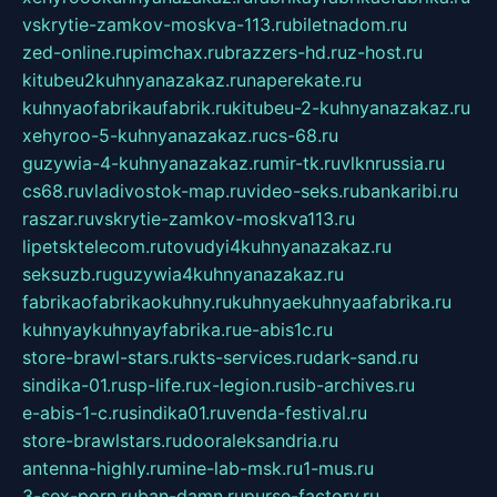
vskrytie-zamkov-moskva-113.ru
biletnadom.ru
zed-online.ru
pimchax.ru
brazzers-hd.ru
z-host.ru
kitubeu2kuhnyanazakaz.ru
naperekate.ru
kuhnyaofabrikaufabrik.ru
kitubeu-2-kuhnyanazakaz.ru
xehyroo-5-kuhnyanazakaz.ru
cs-68.ru
guzywia-4-kuhnyanazakaz.ru
mir-tk.ru
vlknrussia.ru
cs68.ru
vladivostok-map.ru
video-seks.ru
bankaribi.ru
raszar.ru
vskrytie-zamkov-moskva113.ru
lipetsktelecom.ru
tovudyi4kuhnyanazakaz.ru
seksuzb.ru
guzywia4kuhnyanazakaz.ru
fabrikaofabrikaokuhny.ru
kuhnyaekuhnyaafabrika.ru
kuhnyaykuhnyayfabrika.ru
e-abis1c.ru
store-brawl-stars.ru
kts-services.ru
dark-sand.ru
sindika-01.ru
sp-life.ru
x-legion.ru
sib-archives.ru
e-abis-1-c.ru
sindika01.ru
venda-festival.ru
store-brawlstars.ru
dooraleksandria.ru
antenna-highly.ru
mine-lab-msk.ru
1-mus.ru
3-sex-porn.ru
ban-damn.ru
purse-factory.ru