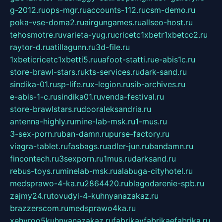
g-2012.ru
ops-mgr.ru
accounts-112.ru
csm-demo.ru
poka-vse-doma2.ru
airgungames.ru
allseo-host.ru
tehosmotre.ru
varieta-yug.ru
cricetc1xbetr1xbetcc2.ru
raytor-d.ru
atillagunn.ru
3d-file.ru
1xbeticricetc1xbetti5.ru
uafoot-statti.ru
e-abis1c.ru
store-brawl-stars.ru
kts-services.ru
dark-sand.ru
sindika-01.ru
sp-life.ru
x-legion.ru
sib-archives.ru
e-abis-1-c.ru
sindika01.ru
venda-festival.ru
store-brawlstars.ru
dooraleksandria.ru
antenna-highly.ru
mine-lab-msk.ru
1-mus.ru
3-sex-porn.ru
ban-damn.ru
purse-factory.ru
viagra-tablet.ru
fasbags.ru
adler-jun.ru
bandamn.ru
fincontech.ru
3sexporn.ru
1mus.ru
darksand.ru
rebus-toys.ru
minelab-msk.ru
alabuga-cityhotel.ru
medsprawo-4-ka.ru
2864420.ru
blagodarenie-spb.ru
zajmy24.ru
tovudyi-4-kuhnyanazakaz.ru
brazzerscom.ru
medsprawo4ka.ru
xehyroo5kuhnyanazakaz.ru
fabrikayfabrikaefabrika.ru