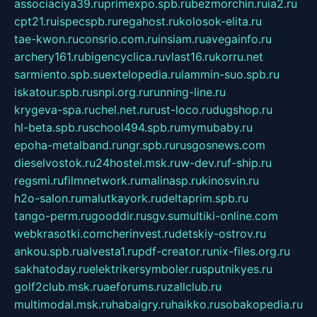
associaciya39.ru
primexpo.spb.ru
bezmorchin.ru
ia2.ru
cpt21.ru
ispecspb.ru
regahost.ru
kolosok-elita.ru
tae-kwon.ru
consrio.com.ru
insiam.ru
avegainfo.ru
archery161.ru
bigencyclica.ru
vlast16.ru
korru.net
sarmiento.spb.su
extelopedia.ru
lammin-suo.spb.ru
iskatour.spb.ru
snpi.org.ru
running-line.ru
krygeva-spa.ru
chel.net.ru
rust-loco.ru
dugshop.ru
hl-beta.spb.ru
school494.spb.ru
mymubaby.ru
epoha-metalband.ru
ngr.spb.ru
rusgosnews.com
dieselvostok.ru
24hostel.msk.ru
w-dev.ru
f-ship.ru
regsmi.ru
filmnetwork.ru
malinasp.ru
kinosvin.ru
h2o-salon.ru
malutkayork.ru
deltaprim.spb.ru
tango-perm.ru
gooddir.ru
sgv.su
multiki-online.com
webkrasotki.com
cherinvest.ru
detskiy-ostrov.ru
ankou.spb.ru
alvesta1.ru
pdf-creator.ru
nix-files.org.ru
sakhatoday.ru
elektrikersymboler.ru
sputnikyes.ru
golf2club.msk.ru
aeforums.ru
zallclub.ru
multimodal.msk.ru
habaigry.ru
haikko.ru
sobakopedia.ru