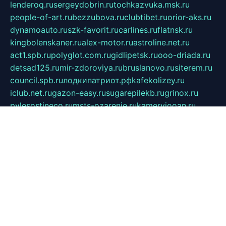
lenderoq.ru
sergeydobrin.ru
tochkazvuka.msk.ru
people-of-art.ru
bezzubova.ru
clubtibet.ru
orior-aks.ru
dynamoauto.ru
szk-favorit.ru
carlines.ru
flatnsk.ru
kingbolenskaner.ru
alex-motor.ru
astroline.net.ru
act1.spb.ru
polyglot.com.ru
gidlipetsk.ru
ooo-driada.ru
detsad125.ru
mir-zdoroviya.ru
bruslanovo.ru
siterem.ru
council.spb.ru
лодкипатриот.рф
kafekolizey.ru
iclub.net.ru
gazon-easy.ru
sugarepilekb.ru
grinox.ru
pylesostineco.ru
msts-ozarenie.ru
kameryjooan.ru
artemovskij.ru
dopler.spb.ru
aid70.ru
metall-perm.ru
ndm.msk.ru
ratingzooshop.ru
apiaccess.ru
globalautotrade.info
bezverhovskoe.ru
drsschool.ru
ZOOSMART.SPB.RU
dalakony.ru
medikijob.ru
remontt.spb.ru
photostudia.spb.ru
myragon.ru
terramia.ru
academy62.ru
gardengallereya.ru
rti.com.ru
artem-news.ru
biserinca.ru
krasnodarkurort.com
imshowtv.ru
mebel-v-tule.ru
mobtopik.ru
pcsecurity.net.ru
tool-sib.ru
multimetrunit.ru
sp-tour.ru