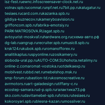
isz-fest.ru
ewnc.info
screensaver-clock.net.ru
volnav.spb.ru
comnat.ru
npf.net.ru
7bit.pp.ru
kalugatur.ru
tesiaes.ru
card.com.ru
kazanka.spb.ru
gildiya-kuznecov.ru
kameryboavision.ru
griffoncom.spb.ru
fabrika-emotsiy.ru
PARK-MATROSOVA.RU
agat.spb.ru
avtoyurist-moskva1.ru
hardware.org.ru
схема-авто.рф
dg-lab.ru
angrup.ru
recruiter.spb.ru
music8.spb.ru
krsk124.ru
kubok.spb.ru
romanofforex.ru
analitikaplus.ru
spyonline.ru
zosikamery.ru
sloboda-ural.pp.ru
AUTO-COM.SU
hohota.net
alimy.ru
online-z.com
aromat-vostoka.ru
otdelkaexp.ru
mobilvest.ru
bbd.net.ru
mebelshop.msk.ru
smp-forum.ru
bastion-td.ru
kosmoscreative.ru
avrmotors.ru
art-galadesign.ru
tiffany-c.ru
ecostep-samara.ru
d-p.spb.ru
галактика73.рф
sko.com.ru
davitamebel-spb.ru
fotsis.ru
tesiaes.ru
kokoroyari.spb.ru
blesna-kazan.ru
mossilver.ru