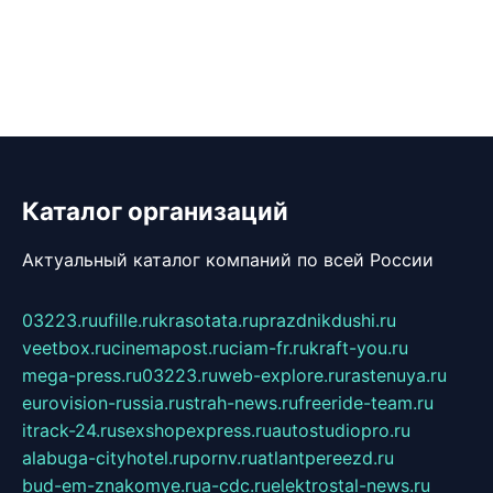
Каталог организаций
Актуальный каталог компаний по всей России
03223.ru
ufille.ru
krasotata.ru
prazdnikdushi.ru
veetbox.ru
cinemapost.ru
ciam-fr.ru
kraft-you.ru
mega-press.ru
03223.ru
web-explore.ru
rastenuya.ru
eurovision-russia.ru
strah-news.ru
freeride-team.ru
itrack-24.ru
sexshopexpress.ru
autostudiopro.ru
alabuga-cityhotel.ru
pornv.ru
atlantpereezd.ru
bud-em-znakomye.ru
a-cdc.ru
elektrostal-news.ru