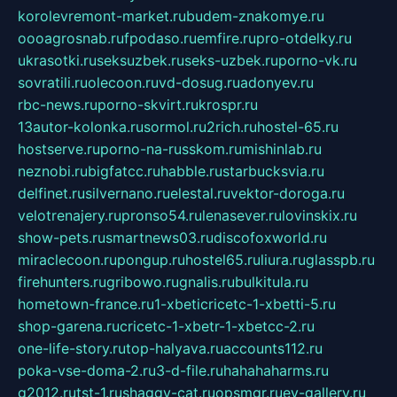
korolevremont-market.ru
budem-znakomye.ru
oooagrosnab.ru
fpodaso.ru
emfire.ru
pro-otdelky.ru
ukrasotki.ru
seksuzbek.ru
seks-uzbek.ru
porno-vk.ru
sovratili.ru
olecoon.ru
vd-dosug.ru
adonyev.ru
rbc-news.ru
porno-skvirt.ru
krospr.ru
13autor-kolonka.ru
sormol.ru
2rich.ru
hostel-65.ru
hostserve.ru
porno-na-russkom.ru
mishinlab.ru
neznobi.ru
bigfatcc.ru
habble.ru
starbucksvia.ru
delfinet.ru
silvernano.ru
elestal.ru
vektor-doroga.ru
velotrenajery.ru
pronso54.ru
lenasever.ru
lovinskix.ru
show-pets.ru
smartnews03.ru
discofoxworld.ru
miraclecoon.ru
pongup.ru
hostel65.ru
liura.ru
glasspb.ru
firehunters.ru
gribowo.ru
gnalis.ru
bulkitula.ru
hometown-france.ru
1-xbeticricetc-1-xbetti-5.ru
shop-garena.ru
cricetc-1-xbetr-1-xbetcc-2.ru
one-life-story.ru
top-halyava.ru
accounts112.ru
poka-vse-doma-2.ru
3-d-file.ru
hahahaharms.ru
g2012.ru
tst-1.ru
shaggy-cat.ru
opsmgr.ru
ev-gallery.ru