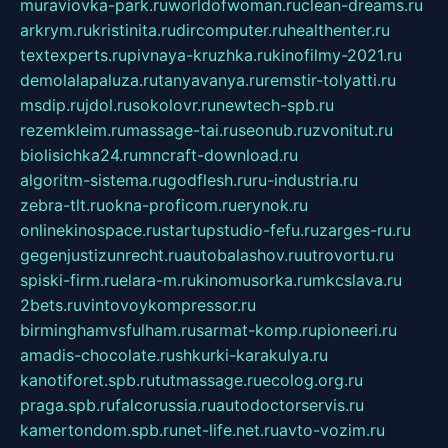
muraviovka-park.ru
worldofwoman.ru
clean-dreams.ru
arkrym.ru
kristinita.ru
dircomputer.ru
healthenter.ru
textexperts.ru
pivnaya-kruzhka.ru
kinofilmy-2021.ru
demolalapaluza.ru
tanyavanya.ru
remstir-tolyatti.ru
msdip.ru
jdol.ru
sokolovr.ru
newtech-spb.ru
rezemkleim.ru
massage-tai.ru
seonub.ru
zvonitut.ru
biolisichka24.ru
mncraft-download.ru
algoritm-sistema.ru
godflesh.ru
ru-industria.ru
zebra-tlt.ru
okna-proficom.ru
erynok.ru
onlinekinospace.ru
startupstudio-fefu.ru
zarges-ru.ru
gegenjustizunrecht.ru
autobalashov.ru
utrovortu.ru
spiski-firm.ru
elara-m.ru
kinomusorka.ru
mkcslava.ru
2bets.ru
vintovoykompressor.ru
birminghamvsfulham.ru
sarmat-komp.ru
pioneeri.ru
amadis-chocolate.ru
shkurki-karakulya.ru
kanotiforet.spb.ru
tutmassage.ru
ecolog.org.ru
praga.spb.ru
falcorussia.ru
autodoctorservis.ru
kamertondom.spb.ru
net-life.net.ru
avto-vozim.ru