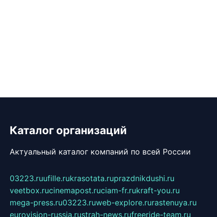
Каталог организаций
Актуальный каталог компаний по всей России
03223.ru
ufille.ru
krasotata.ru
prazdnikdushi.ru
veetbox.ru
cinemapost.ru
ciam-fr.ru
kraft-you.ru
mega-press.ru
03223.ru
web-explore.ru
rastenuya.ru
eurovision-russia.ru
strah-news.ru
freeride-team.ru