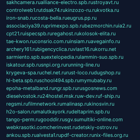
sakhcamera.ru
alliance-electro.spb.ru
stroyavt.ru
controlweb1.ru
tdsak74.ru
kinzozo-ru.ru
kvotka.ru
iron-snab.ru
costa-bella.ru
eugrus.pp.ru
associaciya39.ru
primexpo.spb.ru
bezmorchin.ru
ia2.ru
cpt21.ru
ispecspb.ru
regahost.ru
kolosok-elita.ru
tae-kwon.ru
consrio.com.ru
insiam.ru
avegainfo.ru
archery161.ru
bigencyclica.ru
vlast16.ru
korru.net
sarmiento.spb.su
extelopedia.ru
lammin-suo.spb.ru
iskatour.spb.ru
snpi.org.ru
running-line.ru
krygeva-spa.ru
chel.net.ru
rust-loco.ru
dugshop.ru
hl-beta.spb.ru
school494.spb.ru
mymubaby.ru
epoha-metalband.ru
ngr.spb.ru
rusgosnews.com
dieselvostok.ru
24hostel.msk.ru
w-dev.ru
f-ship.ru
regsmi.ru
filmnetwork.ru
malinasp.ru
kinosvin.ru
h2o-salon.ru
malutkayork.ru
deltaprim.spb.ru
tango-perm.ru
gooddir.ru
sgv.su
multiki-online.com
webkrasotki.com
cherinvest.ru
detskiy-ostrov.ru
ankou.spb.ru
alvesta1.ru
pdf-creator.ru
nix-files.org.ru