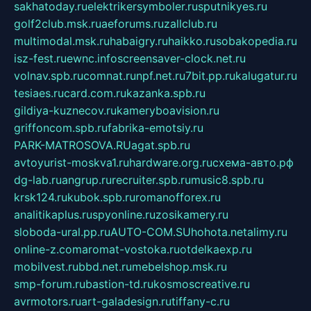
sakhatoday.ru
elektrikersymboler.ru
sputnikyes.ru
golf2club.msk.ru
aeforums.ru
zallclub.ru
multimodal.msk.ru
habaigry.ru
haikko.ru
sobakopedia.ru
isz-fest.ru
ewnc.info
screensaver-clock.net.ru
volnav.spb.ru
comnat.ru
npf.net.ru
7bit.pp.ru
kalugatur.ru
tesiaes.ru
card.com.ru
kazanka.spb.ru
gildiya-kuznecov.ru
kameryboavision.ru
griffoncom.spb.ru
fabrika-emotsiy.ru
PARK-MATROSOVA.RU
agat.spb.ru
avtoyurist-moskva1.ru
hardware.org.ru
схема-авто.рф
dg-lab.ru
angrup.ru
recruiter.spb.ru
music8.spb.ru
krsk124.ru
kubok.spb.ru
romanofforex.ru
analitikaplus.ru
spyonline.ru
zosikamery.ru
sloboda-ural.pp.ru
AUTO-COM.SU
hohota.net
alimy.ru
online-z.com
aromat-vostoka.ru
otdelkaexp.ru
mobilvest.ru
bbd.net.ru
mebelshop.msk.ru
smp-forum.ru
bastion-td.ru
kosmoscreative.ru
avrmotors.ru
art-galadesign.ru
tiffany-c.ru