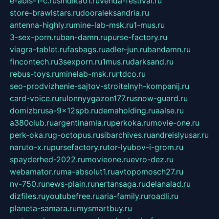
e-abis-1-c.ru
sindika01.ru
venda-festival.ru
store-brawlstars.ru
dooraleksandria.ru
antenna-highly.ru
mine-lab-msk.ru
1-mus.ru
3-sex-porn.ru
ban-damn.ru
purse-factory.ru
viagra-tablet.ru
fasbags.ru
adler-jun.ru
bandamn.ru
fincontech.ru
3sexporn.ru
1mus.ru
darksand.ru
rebus-toys.ru
minelab-msk.ru
rtdco.ru
seo-prodvizhenie-sajtov-stroitelnyh-kompanij.ru
card-voice.ru
rulonnyygazon177.ru
snow-guard.ru
domizbrusa-9x12spb.ru
demaholding.ru
aalse.ru
a380club.ru
argentinamia.ru
perkoka.ru
movie-one.ru
perk-oka.ru
g-octopus.ru
sibarchives.ru
andreislyusar.ru
naruto-x.ru
pursefactory.ru
tor-lyubov-i-grom.ru
spayderhed-2022.ru
movieone.ru
evro-dez.ru
webamator.ru
ma-absolut1.ru
avtopomosch27.ru
nv-750.ru
news-plain.ru
nertansaga.ru
delanalad.ru
dizfiles.ru
youtubefree.ru
aria-family.ru
roadli.ru
planeta-samara.ru
mysmartbuy.ru