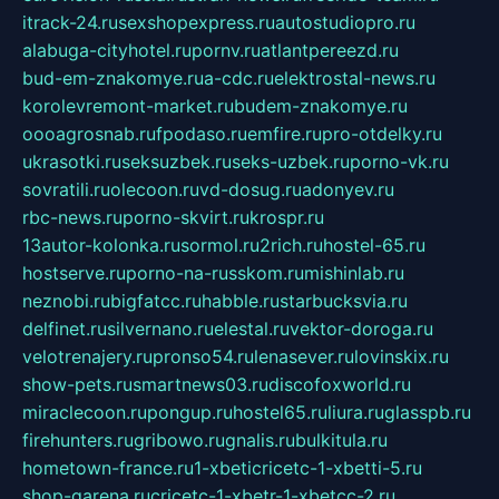
itrack-24.ru
sexshopexpress.ru
autostudiopro.ru
alabuga-cityhotel.ru
pornv.ru
atlantpereezd.ru
bud-em-znakomye.ru
a-cdc.ru
elektrostal-news.ru
korolevremont-market.ru
budem-znakomye.ru
oooagrosnab.ru
fpodaso.ru
emfire.ru
pro-otdelky.ru
ukrasotki.ru
seksuzbek.ru
seks-uzbek.ru
porno-vk.ru
sovratili.ru
olecoon.ru
vd-dosug.ru
adonyev.ru
rbc-news.ru
porno-skvirt.ru
krospr.ru
13autor-kolonka.ru
sormol.ru
2rich.ru
hostel-65.ru
hostserve.ru
porno-na-russkom.ru
mishinlab.ru
neznobi.ru
bigfatcc.ru
habble.ru
starbucksvia.ru
delfinet.ru
silvernano.ru
elestal.ru
vektor-doroga.ru
velotrenajery.ru
pronso54.ru
lenasever.ru
lovinskix.ru
show-pets.ru
smartnews03.ru
discofoxworld.ru
miraclecoon.ru
pongup.ru
hostel65.ru
liura.ru
glasspb.ru
firehunters.ru
gribowo.ru
gnalis.ru
bulkitula.ru
hometown-france.ru
1-xbeticricetc-1-xbetti-5.ru
shop-garena.ru
cricetc-1-xbetr-1-xbetcc-2.ru