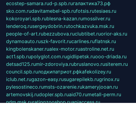
ecostep-samara.ru
d-p.spb.ru
галактика73.рф
sko.com.ru
davitamebel-spb.ru
fotsis.ru
tesiaes.ru
kokoroyari.spb.ru
blesna-kazan.ru
mossilver.ru
lenderoq.ru
sergeydobrin.ru
tochkazvuka.msk.ru
people-of-art.ru
bezzubova.ru
clubtibet.ru
orior-aks.ru
dynamoauto.ru
szk-favorit.ru
carlines.ru
flatnsk.ru
kingbolenskaner.ru
alex-motor.ru
astroline.net.ru
act1.spb.ru
polyglot.com.ru
gidlipetsk.ru
ooo-driada.ru
detsad125.ru
mir-zdoroviya.ru
bruslanovo.ru
siterem.ru
council.spb.ru
лодкипатриот.рф
kafekolizey.ru
iclub.net.ru
gazon-easy.ru
sugarepilekb.ru
grinox.ru
pylesostineco.ru
msts-ozarenie.ru
kameryjooan.ru
artemovskij.ru
dopler.spb.ru
aid70.ru
metall-perm.ru
ndm.msk.ru
ratingzooshop.ru
apiaccess.ru
globalautotrade.info
bezverhovskoe.ru
drsschool.ru
ZOOSMART.SPB.RU
dalakony.ru
medikijob.ru
remontt.spb.ru
photostudia.spb.ru
myragon.ru
terramia.ru
academy62.ru
gardengallereya.ru
rti.com.ru