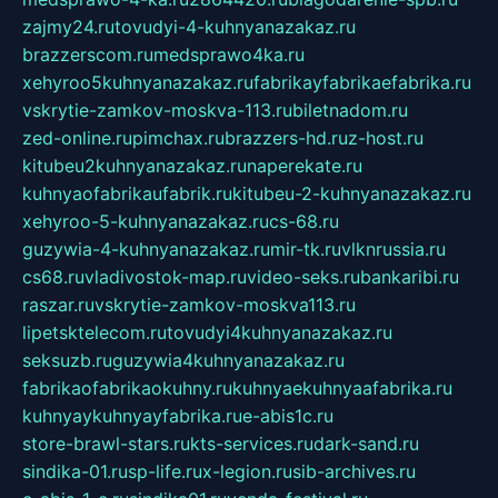
zajmy24.ru
tovudyi-4-kuhnyanazakaz.ru
brazzerscom.ru
medsprawo4ka.ru
xehyroo5kuhnyanazakaz.ru
fabrikayfabrikaefabrika.ru
vskrytie-zamkov-moskva-113.ru
biletnadom.ru
zed-online.ru
pimchax.ru
brazzers-hd.ru
z-host.ru
kitubeu2kuhnyanazakaz.ru
naperekate.ru
kuhnyaofabrikaufabrik.ru
kitubeu-2-kuhnyanazakaz.ru
xehyroo-5-kuhnyanazakaz.ru
cs-68.ru
guzywia-4-kuhnyanazakaz.ru
mir-tk.ru
vlknrussia.ru
cs68.ru
vladivostok-map.ru
video-seks.ru
bankaribi.ru
raszar.ru
vskrytie-zamkov-moskva113.ru
lipetsktelecom.ru
tovudyi4kuhnyanazakaz.ru
seksuzb.ru
guzywia4kuhnyanazakaz.ru
fabrikaofabrikaokuhny.ru
kuhnyaekuhnyaafabrika.ru
kuhnyaykuhnyayfabrika.ru
e-abis1c.ru
store-brawl-stars.ru
kts-services.ru
dark-sand.ru
sindika-01.ru
sp-life.ru
x-legion.ru
sib-archives.ru