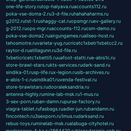
one-life-story.ru
top-halyava.ru
accounts112.ru
poka-vse-doma-2.ru
3-d-file.ru
hahahaharms.ru
g2012.ru
tst-1.ru
shaggy-cat.ru
opsmgr.ru
ev-gallery.ru
g-2012.ru
ops-mgr.ru
accounts-112.ru
csm-demo.ru
poka-vse-doma2.ru
airgungames.ru
allseo-host.ru
tehosmotre.ru
varieta-yug.ru
cricetc1xbetr1xbetcc2.ru
raytor-d.ru
atillagunn.ru
3d-file.ru
1xbeticricetc1xbetti5.ru
uafoot-statti.ru
e-abis1c.ru
store-brawl-stars.ru
kts-services.ru
dark-sand.ru
sindika-01.ru
sp-life.ru
x-legion.ru
sib-archives.ru
e-abis-1-c.ru
sindika01.ru
venda-festival.ru
store-brawlstars.ru
dooraleksandria.ru
antenna-highly.ru
mine-lab-msk.ru
1-mus.ru
3-sex-porn.ru
ban-damn.ru
purse-factory.ru
viagra-tablet.ru
fasbags.ru
adler-jun.ru
bandamn.ru
fincontech.ru
3sexporn.ru
1mus.ru
darksand.ru
rebus-toys.ru
minelab-msk.ru
alabuga-cityhotel.ru
medsprawo-4-ka.ru
2864420.ru
blagodarenie-spb.ru