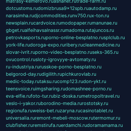
matrasy-kemerovo.ru
ashanet.ru
trade-farm.ru
dotcustoms.ru
domizbrusa9x12spb.ru
autodamp.ru
narasimha.ru
djcommodities.ru
nv750.ru
x-ton.ru
newsplain.ru
cardvoice.ru
modopaper.ru
manunae.ru
gbget.ru
alfeihavsalnassr.ru
madoma.ru
tajuncos.ru
petrovkasports.ru
porno-online-besplatno.ru
splclub.ru
york-life.ru
doroga-expo.ru
ribery.ru
cleanmedicine.ru
slovar-ivrit.ru
porno-video-besplatno.ru
seks-365.ru
ovucontrol.ru
sloty-igrovyye-avtomaty.ru
ru-industriya.ru
russkoe-porno-besplatno.ru
belgorod-day.ru
digilith.ru
pichkurovlab.ru
medic-today.ru
taksu.ru
comp123.ru
don-ykt.ru
teensvoice.ru
imgsharing.ru
domashnee-porno.ru
eva-elfie.ru
foto-tur.ru
biz-doska.ru
metropoltravel.ru
veslo-i-yakor.ru
borodino-media.ru
rostotsky.ru
regionufa.ru
weiss-bet.ru
zaryna.ru
casinotablet.ru
universalia.ru
remont-mebeli-moscow.ru
termomur.ru
clubfisher.ru
remstirufa.ru
erdamchi.ru
doramamama.ru