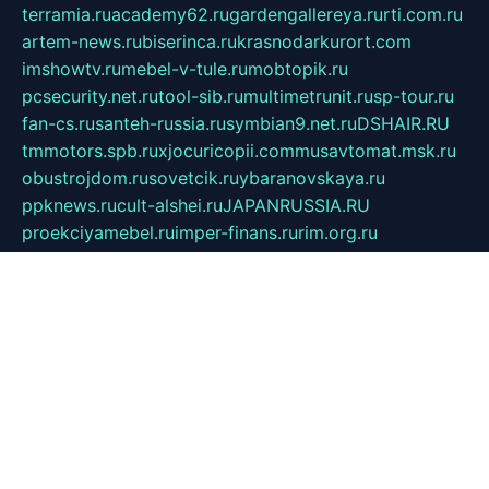
terramia.ru
academy62.ru
gardengallereya.ru
rti.com.ru
artem-news.ru
biserinca.ru
krasnodarkurort.com
imshowtv.ru
mebel-v-tule.ru
mobtopik.ru
pcsecurity.net.ru
tool-sib.ru
multimetrunit.ru
sp-tour.ru
fan-cs.ru
santeh-russia.ru
symbian9.net.ru
DSHAIR.RU
tmmotors.spb.ru
xjocuricopii.com
musavtomat.msk.ru
obustrojdom.ru
sovetcik.ru
ybaranovskaya.ru
ppknews.ru
cult-alshei.ru
JAPANRUSSIA.RU
proekciyamebel.ru
imper-finans.ru
rim.org.ru
glamourai.ru
brassminus.ru
zabor-pro.ru
ftn.pp.ru
dorogoe58.ru
laimengpacker.ru
kuzova-zapchasti.ru
sageerp.ru
taxodrom.ru
dsrazvitie.ru
hardcity.net.ru
ratinghomegames.ru
topservice25.ru
gubernyan.ru
gtglasslined.ru
ii4.ru
tssport.spb.ru
andorra24.com
blackwallstreet.ru
oboimos.ru
optim-doors.com.ru
ikuch.ru
nycr.org.ru
npa21.ru
vremya-ch.spb.ru
desert000.ru
ivtorgi.ru
ifiori.ru
catalog-statei.ru
dcv.org.ru
spetsmaster174.ru
ipkameryhiseeu.ru