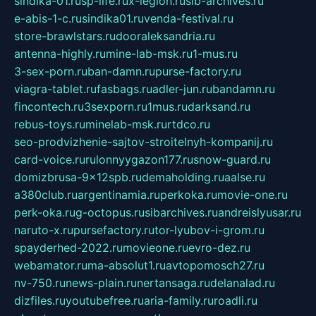
sindika-01.ru
sp-life.ru
x-legion.ru
sib-archives.ru
e-abis-1-c.ru
sindika01.ru
venda-festival.ru
store-brawlstars.ru
dooraleksandria.ru
antenna-highly.ru
mine-lab-msk.ru
1-mus.ru
3-sex-porn.ru
ban-damn.ru
purse-factory.ru
viagra-tablet.ru
fasbags.ru
adler-jun.ru
bandamn.ru
fincontech.ru
3sexporn.ru
1mus.ru
darksand.ru
rebus-toys.ru
minelab-msk.ru
rtdco.ru
seo-prodvizhenie-sajtov-stroitelnyh-kompanij.ru
card-voice.ru
rulonnyygazon177.ru
snow-guard.ru
domizbrusa-9x12spb.ru
demaholding.ru
aalse.ru
a380club.ru
argentinamia.ru
perkoka.ru
movie-one.ru
perk-oka.ru
g-octopus.ru
sibarchives.ru
andreislyusar.ru
naruto-x.ru
pursefactory.ru
tor-lyubov-i-grom.ru
spayderhed-2022.ru
movieone.ru
evro-dez.ru
webamator.ru
ma-absolut1.ru
avtopomosch27.ru
nv-750.ru
news-plain.ru
nertansaga.ru
delanalad.ru
dizfiles.ru
youtubefree.ru
aria-family.ru
roadli.ru