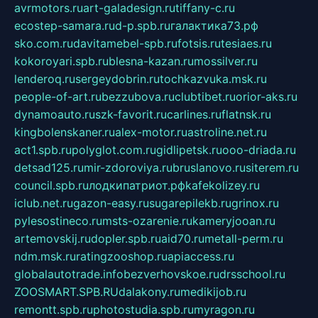
avrmotors.ru
art-galadesign.ru
tiffany-c.ru
ecostep-samara.ru
d-p.spb.ru
галактика73.рф
sko.com.ru
davitamebel-spb.ru
fotsis.ru
tesiaes.ru
kokoroyari.spb.ru
blesna-kazan.ru
mossilver.ru
lenderoq.ru
sergeydobrin.ru
tochkazvuka.msk.ru
people-of-art.ru
bezzubova.ru
clubtibet.ru
orior-aks.ru
dynamoauto.ru
szk-favorit.ru
carlines.ru
flatnsk.ru
kingbolenskaner.ru
alex-motor.ru
astroline.net.ru
act1.spb.ru
polyglot.com.ru
gidlipetsk.ru
ooo-driada.ru
detsad125.ru
mir-zdoroviya.ru
bruslanovo.ru
siterem.ru
council.spb.ru
лодкипатриот.рф
kafekolizey.ru
iclub.net.ru
gazon-easy.ru
sugarepilekb.ru
grinox.ru
pylesostineco.ru
msts-ozarenie.ru
kameryjooan.ru
artemovskij.ru
dopler.spb.ru
aid70.ru
metall-perm.ru
ndm.msk.ru
ratingzooshop.ru
apiaccess.ru
globalautotrade.info
bezverhovskoe.ru
drsschool.ru
ZOOSMART.SPB.RU
dalakony.ru
medikijob.ru
remontt.spb.ru
photostudia.spb.ru
myragon.ru