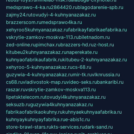
medsprawo-4-ka.ru
2864420.ru
blagodarenie-spb.ru
zajmy24.ru
tovudyi-4-kuhnyanazakaz.ru
brazzerscom.ru
medsprawo4ka.ru
xehyroo5kuhnyanazakaz.ru
fabrikayfabrikaefabrika.ru
vskrytie-zamkov-moskva-113.ru
biletnadom.ru
zed-online.ru
pimchax.ru
brazzers-hd.ru
z-host.ru
kitubeu2kuhnyanazakaz.ru
naperekate.ru
kuhnyaofabrikaufabrik.ru
kitubeu-2-kuhnyanazakaz.ru
xehyroo-5-kuhnyanazakaz.ru
cs-68.ru
guzywia-4-kuhnyanazakaz.ru
mir-tk.ru
vlknrussia.ru
cs68.ru
vladivostok-map.ru
video-seks.ru
bankaribi.ru
raszar.ru
vskrytie-zamkov-moskva113.ru
lipetsktelecom.ru
tovudyi4kuhnyanazakaz.ru
seksuzb.ru
guzywia4kuhnyanazakaz.ru
fabrikaofabrikaokuhny.ru
kuhnyaekuhnyaafabrika.ru
kuhnyaykuhnyayfabrika.ru
e-abis1c.ru
store-brawl-stars.ru
kts-services.ru
dark-sand.ru