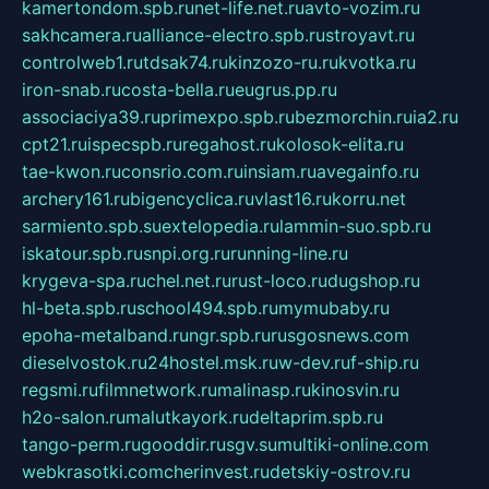
kamertondom.spb.ru
net-life.net.ru
avto-vozim.ru
sakhcamera.ru
alliance-electro.spb.ru
stroyavt.ru
controlweb1.ru
tdsak74.ru
kinzozo-ru.ru
kvotka.ru
iron-snab.ru
costa-bella.ru
eugrus.pp.ru
associaciya39.ru
primexpo.spb.ru
bezmorchin.ru
ia2.ru
cpt21.ru
ispecspb.ru
regahost.ru
kolosok-elita.ru
tae-kwon.ru
consrio.com.ru
insiam.ru
avegainfo.ru
archery161.ru
bigencyclica.ru
vlast16.ru
korru.net
sarmiento.spb.su
extelopedia.ru
lammin-suo.spb.ru
iskatour.spb.ru
snpi.org.ru
running-line.ru
krygeva-spa.ru
chel.net.ru
rust-loco.ru
dugshop.ru
hl-beta.spb.ru
school494.spb.ru
mymubaby.ru
epoha-metalband.ru
ngr.spb.ru
rusgosnews.com
dieselvostok.ru
24hostel.msk.ru
w-dev.ru
f-ship.ru
regsmi.ru
filmnetwork.ru
malinasp.ru
kinosvin.ru
h2o-salon.ru
malutkayork.ru
deltaprim.spb.ru
tango-perm.ru
gooddir.ru
sgv.su
multiki-online.com
webkrasotki.com
cherinvest.ru
detskiy-ostrov.ru