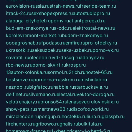
eurovision-russia.ru
strah-news.ru
freeride-team.ru
itrack-24.ru
sexshopexpress.ru
autostudiopro.ru
alabuga-cityhotel.ru
pornv.ru
atlantpereezd.ru
bud-em-znakomye.ru
a-cdc.ru
elektrostal-news.ru
korolevremont-market.ru
budem-znakomye.ru
oooagrosnab.ru
fpodaso.ru
emfire.ru
pro-otdelky.ru
ukrasotki.ru
seksuzbek.ru
seks-uzbek.ru
porno-vk.ru
sovratili.ru
olecoon.ru
vd-dosug.ru
adonyev.ru
rbc-news.ru
porno-skvirt.ru
krospr.ru
13autor-kolonka.ru
sormol.ru
2rich.ru
hostel-65.ru
hostserve.ru
porno-na-russkom.ru
mishinlab.ru
neznobi.ru
bigfatcc.ru
habble.ru
starbucksvia.ru
delfinet.ru
silvernano.ru
elestal.ru
vektor-doroga.ru
velotrenajery.ru
pronso54.ru
lenasever.ru
lovinskix.ru
show-pets.ru
smartnews03.ru
discofoxworld.ru
miraclecoon.ru
pongup.ru
hostel65.ru
liura.ru
glasspb.ru
firehunters.ru
gribowo.ru
gnalis.ru
bulkitula.ru
hometown-france.ru
1-xbeticricetc-1-xbetti-5.ru