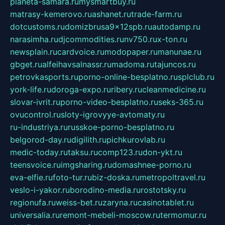
planeta-samara.ru
mysmartbuy.ru
matrasy-kemerovo.ru
ashanet.ru
trade-farm.ru
dotcustoms.ru
domizbrusa9x12spb.ru
autodamp.ru
narasimha.ru
djcommodities.ru
nv750.ru
x-ton.ru
newsplain.ru
cardvoice.ru
modopaper.ru
manunae.ru
gbget.ru
alfeihavsalnassr.ru
madoma.ru
tajuncos.ru
petrovkasports.ru
porno-online-besplatno.ru
splclub.ru
york-life.ru
doroga-expo.ru
ribery.ru
cleanmedicine.ru
slovar-ivrit.ru
porno-video-besplatno.ru
seks-365.ru
ovucontrol.ru
sloty-igrovyye-avtomaty.ru
ru-industriya.ru
russkoe-porno-besplatno.ru
belgorod-day.ru
digilith.ru
pichkurovlab.ru
medic-today.ru
taksu.ru
comp123.ru
don-ykt.ru
teensvoice.ru
imgsharing.ru
domashnee-porno.ru
eva-elfie.ru
foto-tur.ru
biz-doska.ru
metropoltravel.ru
veslo-i-yakor.ru
borodino-media.ru
rostotsky.ru
regionufa.ru
weiss-bet.ru
zaryna.ru
casinotablet.ru
universalia.ru
remont-mebeli-moscow.ru
termomur.ru