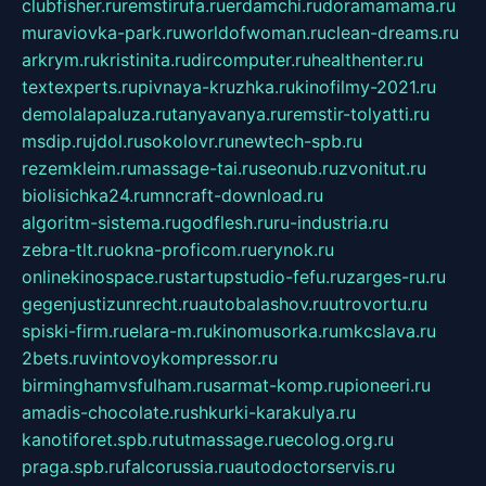
clubfisher.ru
remstirufa.ru
erdamchi.ru
doramamama.ru
muraviovka-park.ru
worldofwoman.ru
clean-dreams.ru
arkrym.ru
kristinita.ru
dircomputer.ru
healthenter.ru
textexperts.ru
pivnaya-kruzhka.ru
kinofilmy-2021.ru
demolalapaluza.ru
tanyavanya.ru
remstir-tolyatti.ru
msdip.ru
jdol.ru
sokolovr.ru
newtech-spb.ru
rezemkleim.ru
massage-tai.ru
seonub.ru
zvonitut.ru
biolisichka24.ru
mncraft-download.ru
algoritm-sistema.ru
godflesh.ru
ru-industria.ru
zebra-tlt.ru
okna-proficom.ru
erynok.ru
onlinekinospace.ru
startupstudio-fefu.ru
zarges-ru.ru
gegenjustizunrecht.ru
autobalashov.ru
utrovortu.ru
spiski-firm.ru
elara-m.ru
kinomusorka.ru
mkcslava.ru
2bets.ru
vintovoykompressor.ru
birminghamvsfulham.ru
sarmat-komp.ru
pioneeri.ru
amadis-chocolate.ru
shkurki-karakulya.ru
kanotiforet.spb.ru
tutmassage.ru
ecolog.org.ru
praga.spb.ru
falcorussia.ru
autodoctorservis.ru