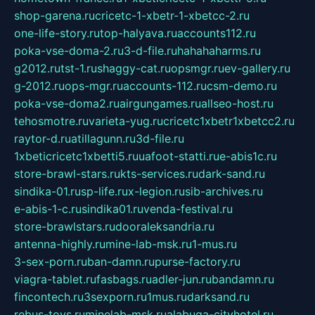
shop-garena.ru
cricetc-1-xbetr-1-xbetcc-2.ru
one-life-story.ru
top-halyava.ru
accounts112.ru
poka-vse-doma-2.ru
3-d-file.ru
hahahaharms.ru
g2012.ru
tst-1.ru
shaggy-cat.ru
opsmgr.ru
ev-gallery.ru
g-2012.ru
ops-mgr.ru
accounts-112.ru
csm-demo.ru
poka-vse-doma2.ru
airgungames.ru
allseo-host.ru
tehosmotre.ru
varieta-yug.ru
cricetc1xbetr1xbetcc2.ru
raytor-d.ru
atillagunn.ru
3d-file.ru
1xbeticricetc1xbetti5.ru
uafoot-statti.ru
e-abis1c.ru
store-brawl-stars.ru
kts-services.ru
dark-sand.ru
sindika-01.ru
sp-life.ru
x-legion.ru
sib-archives.ru
e-abis-1-c.ru
sindika01.ru
venda-festival.ru
store-brawlstars.ru
dooraleksandria.ru
antenna-highly.ru
mine-lab-msk.ru
1-mus.ru
3-sex-porn.ru
ban-damn.ru
purse-factory.ru
viagra-tablet.ru
fasbags.ru
adler-jun.ru
bandamn.ru
fincontech.ru
3sexporn.ru
1mus.ru
darksand.ru
rebus-toys.ru
minelab-msk.ru
alabuga-cityhotel.ru