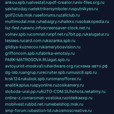
ankou.spb.ru
alvesta1.ru
pdf-creator.ru
nix-files.org.ru
sakhatoday.ru
elektrikersymboler.ru
sputnikyes.ru
golf2club.msk.ru
aeforums.ru
zallclub.ru
multimodal.msk.ru
habaigry.ru
haikko.ru
sobakopedia.ru
isz-fest.ru
ewnc.info
screensaver-clock.net.ru
volnav.spb.ru
comnat.ru
npf.net.ru
7bit.pp.ru
kalugatur.ru
tesiaes.ru
card.com.ru
kazanka.spb.ru
gildiya-kuznecov.ru
kameryboavision.ru
griffoncom.spb.ru
fabrika-emotsiy.ru
PARK-MATROSOVA.RU
agat.spb.ru
avtoyurist-moskva1.ru
hardware.org.ru
схема-авто.рф
dg-lab.ru
angrup.ru
recruiter.spb.ru
music8.spb.ru
krsk124.ru
kubok.spb.ru
romanofforex.ru
analitikaplus.ru
spyonline.ru
zosikamery.ru
sloboda-ural.pp.ru
AUTO-COM.SU
hohota.net
alimy.ru
online-z.com
aromat-vostoka.ru
otdelkaexp.ru
mobilvest.ru
bbd.net.ru
mebelshop.msk.ru
smp-forum.ru
bastion-td.ru
kosmoscreative.ru