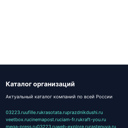
Каталог организаций
Актуальный каталог компаний по всей России
03223.ru
ufille.ru
krasotata.ru
prazdnikdushi.ru
veetbox.ru
cinemapost.ru
ciam-fr.ru
kraft-you.ru
mega-press.ru
03223.ru
web-explore.ru
rastenuya.ru