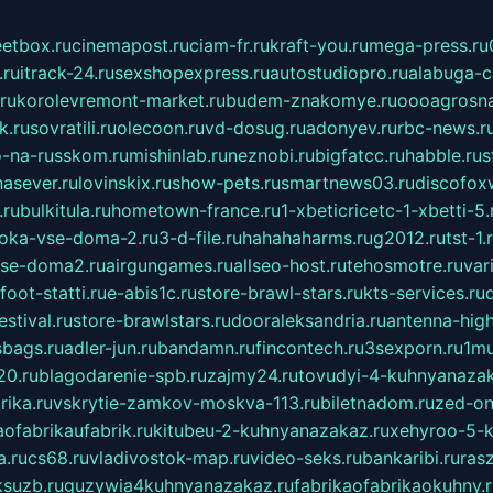
eetbox.ru
cinemapost.ru
ciam-fr.ru
kraft-you.ru
mega-press.ru
.ru
itrack-24.ru
sexshopexpress.ru
autostudiopro.ru
alabuga-ci
ru
korolevremont-market.ru
budem-znakomye.ru
oooagrosna
k.ru
sovratili.ru
olecoon.ru
vd-dosug.ru
adonyev.ru
rbc-news.r
-na-russkom.ru
mishinlab.ru
neznobi.ru
bigfatcc.ru
habble.ru
s
nasever.ru
lovinskix.ru
show-pets.ru
smartnews03.ru
discofox
.ru
bulkitula.ru
hometown-france.ru
1-xbeticricetc-1-xbetti-5.
oka-vse-doma-2.ru
3-d-file.ru
hahahaharms.ru
g2012.ru
tst-1.
se-doma2.ru
airgungames.ru
allseo-host.ru
tehosmotre.ru
var
foot-statti.ru
e-abis1c.ru
store-brawl-stars.ru
kts-services.ru
stival.ru
store-brawlstars.ru
dooraleksandria.ru
antenna-high
sbags.ru
adler-jun.ru
bandamn.ru
fincontech.ru
3sexporn.ru
1mu
0.ru
blagodarenie-spb.ru
zajmy24.ru
tovudyi-4-kuhnyanazak
rika.ru
vskrytie-zamkov-moskva-113.ru
biletnadom.ru
zed-on
ofabrikaufabrik.ru
kitubeu-2-kuhnyanazakaz.ru
xehyroo-5-k
a.ru
cs68.ru
vladivostok-map.ru
video-seks.ru
bankaribi.ru
rasz
ksuzb.ru
guzywia4kuhnyanazakaz.ru
fabrikaofabrikaokuhny.