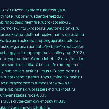
03223.ru
web-explore.ru
rastenuya.ru
tyhotel.ru
pornv.ru
atlantpereezd.ru
b.ru
fpodaso.ru
emfire.ru
pro-otdelky.ru
u
porno-skvirt.ru
krospr.ru
13autor-kolonka.ru
tarbucksvia.ru
delfinet.ru
silvernano.ru
elestal.ru
world.ru
miraclecoon.ru
pongup.ru
hostel65.ru
ru
shop-garena.ru
cricetc-1-xbetr-1-xbetcc-2.ru
ru
shaggy-cat.ru
opsmgr.ru
ev-gallery.ru
g-2012.ru
ieta-yug.ru
cricetc1xbetr1xbetcc2.ru
raytor-d.ru
dark-sand.ru
sindika-01.ru
sp-life.ru
x-legion.ru
ly.ru
mine-lab-msk.ru
1-mus.ru
3-sex-porn.ru
s.ru
darksand.ru
rebus-toys.ru
minelab-msk.ru
az.ru
brazzerscom.ru
medsprawo4ka.ru
line.ru
pimchax.ru
brazzers-hd.ru
z-host.ru
uhnyanazakaz.ru
cs-68.ru
ar.ru
vskrytie-zamkov-moskva113.ru
ru
kuhnyaekuhnyaafabrika.ru