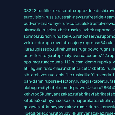
03223.ru
ufille.ru
krasotata.ru
prazdnikdushi.ru
v
eurovision-russia.ru
strah-news.ru
freeride-team
bud-em-znakomye.ru
a-cdc.ru
elektrostal-news.
ukrasotki.ru
seksuzbek.ru
seks-uzbek.ru
porno-v
sormol.ru
2rich.ru
hostel-65.ru
hostserve.ru
porno
vektor-doroga.ru
velotrenajery.ru
pronso54.ru
le
liura.ru
glasspb.ru
firehunters.ru
gribowo.ru
gnalis
one-life-story.ru
top-halyava.ru
accounts112.ru
p
ops-mgr.ru
accounts-112.ru
csm-demo.ru
poka-v
atillagunn.ru
3d-file.ru
1xbeticricetc1xbetti5.ru
ua
sib-archives.ru
e-abis-1-c.ru
sindika01.ru
venda-fe
ban-damn.ru
purse-factory.ru
viagra-tablet.ru
fa
alabuga-cityhotel.ru
medsprawo-4-ka.ru
286442
xehyroo5kuhnyanazakaz.ru
fabrikayfabrikaefab
kitubeu2kuhnyanazakaz.ru
naperekate.ru
kuhnya
guzywia-4-kuhnyanazakaz.ru
mir-tk.ru
vlknrussi
lipetsktelecom.ru
tovudyi4kuhnyanazakaz.ru
se