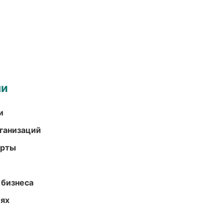
ми
и
ганизаций
арты
 бизнеса
иях