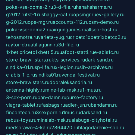
poka-vse-doma-2.ru
3-d-file.ru
hahahaharms.ru
g2012.ru
tst-1.ru
shaggy-cat.ru
opsmgr.ru
ev-gallery.ru
g-2012.ru
ops-mgr.ru
accounts-112.ru
csm-demo.ru
poka-vse-doma2.ru
airgungames.ru
allseo-host.ru
tehosmotre.ru
varieta-yug.ru
cricetc1xbetr1xbetcc2.ru
raytor-d.ru
atillagunn.ru
3d-file.ru
1xbeticricetc1xbetti5.ru
uafoot-statti.ru
e-abis1c.ru
store-brawl-stars.ru
kts-services.ru
dark-sand.ru
sindika-01.ru
sp-life.ru
x-legion.ru
sib-archives.ru
e-abis-1-c.ru
sindika01.ru
venda-festival.ru
store-brawlstars.ru
dooraleksandria.ru
antenna-highly.ru
mine-lab-msk.ru
1-mus.ru
3-sex-porn.ru
ban-damn.ru
purse-factory.ru
viagra-tablet.ru
fasbags.ru
adler-jun.ru
bandamn.ru
fincontech.ru
3sexporn.ru
1mus.ru
darksand.ru
rebus-toys.ru
minelab-msk.ru
alabuga-cityhotel.ru
medsprawo-4-ka.ru
2864420.ru
blagodarenie-spb.ru