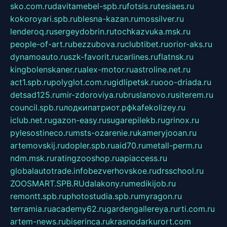
sko.com.ru
davitamebel-spb.ru
fotsis.ru
tesiaes.ru
kokoroyari.spb.ru
blesna-kazan.ru
mossilver.ru
lenderoq.ru
sergeydobrin.ru
tochkazvuka.msk.ru
people-of-art.ru
bezzubova.ru
clubtibet.ru
orior-aks.ru
dynamoauto.ru
szk-favorit.ru
carlines.ru
flatnsk.ru
kingbolenskaner.ru
alex-motor.ru
astroline.net.ru
act1.spb.ru
polyglot.com.ru
gidlipetsk.ru
ooo-driada.ru
detsad125.ru
mir-zdoroviya.ru
bruslanovo.ru
siterem.ru
council.spb.ru
лодкипатриот.рф
kafekolizey.ru
iclub.net.ru
gazon-easy.ru
sugarepilekb.ru
grinox.ru
pylesostineco.ru
msts-ozarenie.ru
kameryjooan.ru
artemovskij.ru
dopler.spb.ru
aid70.ru
metall-perm.ru
ndm.msk.ru
ratingzooshop.ru
apiaccess.ru
globalautotrade.info
bezverhovskoe.ru
drsschool.ru
ZOOSMART.SPB.RU
dalakony.ru
medikijob.ru
remontt.spb.ru
photostudia.spb.ru
myragon.ru
terramia.ru
academy62.ru
gardengallereya.ru
rti.com.ru
artem-news.ru
biserinca.ru
krasnodarkurort.com