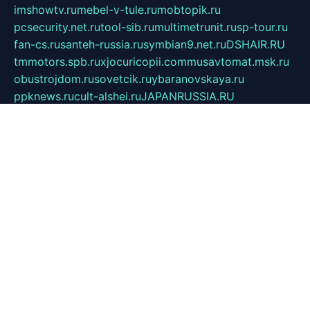
imshowtv.ru
mebel-v-tule.ru
mobtopik.ru
pcsecurity.net.ru
tool-sib.ru
multimetrunit.ru
sp-tour.ru
fan-cs.ru
santeh-russia.ru
symbian9.net.ru
DSHAIR.RU
tmmotors.spb.ru
xjocuricopii.com
musavtomat.msk.ru
obustrojdom.ru
sovetcik.ru
ybaranovskaya.ru
ppknews.ru
cult-alshei.ru
JAPANRUSSIA.RU
proekciyamebel.ru
imper-finans.ru
rim.org.ru
glamourai.ru
brassminus.ru
zabor-pro.ru
ftn.pp.ru
dorogoe58.ru
laimengpacker.ru
kuzova-zapchasti.ru
sageerp.ru
taxodrom.ru
dsrazvitie.ru
hardcity.net.ru
ratinghomegames.ru
topservice25.ru
gubernyan.ru
gtglasslined.ru
ii4.ru
tssport.spb.ru
andorra24.com
blackwallstreet.ru
oboimos.ru
optim-doors.com.ru
ikuch.ru
nycr.org.ru
npa21.ru
vremya-ch.spb.ru
desert000.ru
ivtorgi.ru
ifiori.ru
catalog-statei.ru
dcv.org.ru
spetsmaster174.ru
ipkameryhiseeu.ru
dum26.ru
ruspol.spb.ru
fr-opendp.ru
kam-solnyshko.ru
cheyenne-arapaho.ru
sevzapmetal.spb.ru