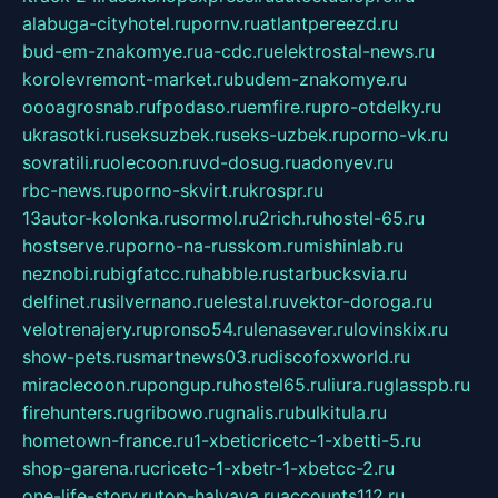
alabuga-cityhotel.ru
pornv.ru
atlantpereezd.ru
bud-em-znakomye.ru
a-cdc.ru
elektrostal-news.ru
korolevremont-market.ru
budem-znakomye.ru
oooagrosnab.ru
fpodaso.ru
emfire.ru
pro-otdelky.ru
ukrasotki.ru
seksuzbek.ru
seks-uzbek.ru
porno-vk.ru
sovratili.ru
olecoon.ru
vd-dosug.ru
adonyev.ru
rbc-news.ru
porno-skvirt.ru
krospr.ru
13autor-kolonka.ru
sormol.ru
2rich.ru
hostel-65.ru
hostserve.ru
porno-na-russkom.ru
mishinlab.ru
neznobi.ru
bigfatcc.ru
habble.ru
starbucksvia.ru
delfinet.ru
silvernano.ru
elestal.ru
vektor-doroga.ru
velotrenajery.ru
pronso54.ru
lenasever.ru
lovinskix.ru
show-pets.ru
smartnews03.ru
discofoxworld.ru
miraclecoon.ru
pongup.ru
hostel65.ru
liura.ru
glasspb.ru
firehunters.ru
gribowo.ru
gnalis.ru
bulkitula.ru
hometown-france.ru
1-xbeticricetc-1-xbetti-5.ru
shop-garena.ru
cricetc-1-xbetr-1-xbetcc-2.ru
one-life-story.ru
top-halyava.ru
accounts112.ru