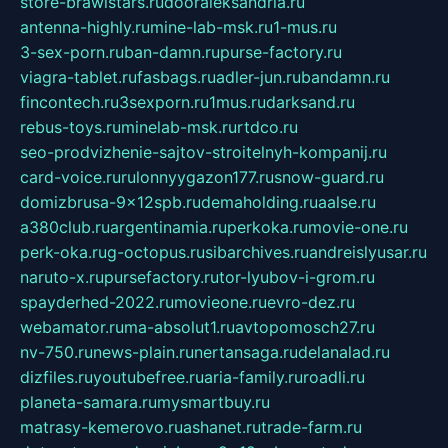
store-brawlstars.ru
dooraleksandria.ru
antenna-highly.ru
mine-lab-msk.ru
1-mus.ru
3-sex-porn.ru
ban-damn.ru
purse-factory.ru
viagra-tablet.ru
fasbags.ru
adler-jun.ru
bandamn.ru
fincontech.ru
3sexporn.ru
1mus.ru
darksand.ru
rebus-toys.ru
minelab-msk.ru
rtdco.ru
seo-prodvizhenie-sajtov-stroitelnyh-kompanij.ru
card-voice.ru
rulonnyygazon177.ru
snow-guard.ru
domizbrusa-9x12spb.ru
demaholding.ru
aalse.ru
a380club.ru
argentinamia.ru
perkoka.ru
movie-one.ru
perk-oka.ru
g-octopus.ru
sibarchives.ru
andreislyusar.ru
naruto-x.ru
pursefactory.ru
tor-lyubov-i-grom.ru
spayderhed-2022.ru
movieone.ru
evro-dez.ru
webamator.ru
ma-absolut1.ru
avtopomosch27.ru
nv-750.ru
news-plain.ru
nertansaga.ru
delanalad.ru
dizfiles.ru
youtubefree.ru
aria-family.ru
roadli.ru
planeta-samara.ru
mysmartbuy.ru
matrasy-kemerovo.ru
ashanet.ru
trade-farm.ru