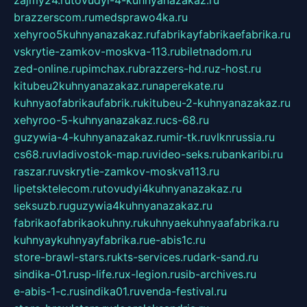
zajmy24.ru
tovudyi-4-kuhnyanazakaz.ru
brazzerscom.ru
medsprawo4ka.ru
xehyroo5kuhnyanazakaz.ru
fabrikayfabrikaefabrika.ru
vskrytie-zamkov-moskva-113.ru
biletnadom.ru
zed-online.ru
pimchax.ru
brazzers-hd.ru
z-host.ru
kitubeu2kuhnyanazakaz.ru
naperekate.ru
kuhnyaofabrikaufabrik.ru
kitubeu-2-kuhnyanazakaz.ru
xehyroo-5-kuhnyanazakaz.ru
cs-68.ru
guzywia-4-kuhnyanazakaz.ru
mir-tk.ru
vlknrussia.ru
cs68.ru
vladivostok-map.ru
video-seks.ru
bankaribi.ru
raszar.ru
vskrytie-zamkov-moskva113.ru
lipetsktelecom.ru
tovudyi4kuhnyanazakaz.ru
seksuzb.ru
guzywia4kuhnyanazakaz.ru
fabrikaofabrikaokuhny.ru
kuhnyaekuhnyaafabrika.ru
kuhnyaykuhnyayfabrika.ru
e-abis1c.ru
store-brawl-stars.ru
kts-services.ru
dark-sand.ru
sindika-01.ru
sp-life.ru
x-legion.ru
sib-archives.ru
e-abis-1-c.ru
sindika01.ru
venda-festival.ru