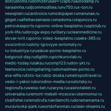
dotcustoms.ru
domizbrusa9x12spb.ru
autodamp.ru
narasimha.ru
djcommodities.ru
nv750.ru
x-ton.ru
newsplain.ru
cardvoice.ru
modopaper.ru
manunae.ru
gbget.ru
alfeihavsalnassr.ru
madoma.ru
tajuncos.ru
petrovkasports.ru
porno-online-besplatno.ru
splclub.ru
york-life.ru
doroga-expo.ru
ribery.ru
cleanmedicine.ru
slovar-ivrit.ru
porno-video-besplatno.ru
seks-365.ru
ovucontrol.ru
sloty-igrovyye-avtomaty.ru
ru-industriya.ru
russkoe-porno-besplatno.ru
belgorod-day.ru
digilith.ru
pichkurovlab.ru
medic-today.ru
taksu.ru
comp123.ru
don-ykt.ru
teensvoice.ru
imgsharing.ru
domashnee-porno.ru
eva-elfie.ru
foto-tur.ru
biz-doska.ru
metropoltravel.ru
veslo-i-yakor.ru
borodino-media.ru
rostotsky.ru
regionufa.ru
weiss-bet.ru
zaryna.ru
casinotablet.ru
universalia.ru
remont-mebeli-moscow.ru
termomur.ru
clubfisher.ru
remstirufa.ru
erdamchi.ru
doramamama.ru
muraviovka-park.ru
worldofwoman.ru
clean-dreams.ru