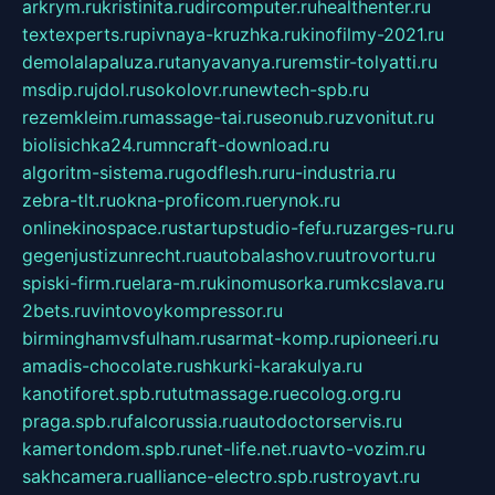
arkrym.ru
kristinita.ru
dircomputer.ru
healthenter.ru
textexperts.ru
pivnaya-kruzhka.ru
kinofilmy-2021.ru
demolalapaluza.ru
tanyavanya.ru
remstir-tolyatti.ru
msdip.ru
jdol.ru
sokolovr.ru
newtech-spb.ru
rezemkleim.ru
massage-tai.ru
seonub.ru
zvonitut.ru
biolisichka24.ru
mncraft-download.ru
algoritm-sistema.ru
godflesh.ru
ru-industria.ru
zebra-tlt.ru
okna-proficom.ru
erynok.ru
onlinekinospace.ru
startupstudio-fefu.ru
zarges-ru.ru
gegenjustizunrecht.ru
autobalashov.ru
utrovortu.ru
spiski-firm.ru
elara-m.ru
kinomusorka.ru
mkcslava.ru
2bets.ru
vintovoykompressor.ru
birminghamvsfulham.ru
sarmat-komp.ru
pioneeri.ru
amadis-chocolate.ru
shkurki-karakulya.ru
kanotiforet.spb.ru
tutmassage.ru
ecolog.org.ru
praga.spb.ru
falcorussia.ru
autodoctorservis.ru
kamertondom.spb.ru
net-life.net.ru
avto-vozim.ru
sakhcamera.ru
alliance-electro.spb.ru
stroyavt.ru