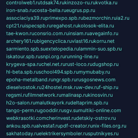
controlweb1.ru
tdsak74.ru
kinzozo-ru.ru
kvotka.ru
iron-snab.ru
costa-bella.ru
eugrus.pp.ru
associaciya39.ru
primexpo.spb.ru
bezmorchin.ru
ia2.ru
cpt21.ru
ispecspb.ru
regahost.ru
kolosok-elita.ru
tae-kwon.ru
consrio.com.ru
insiam.ru
avegainfo.ru
archery161.ru
bigencyclica.ru
vlast16.ru
korru.net
sarmiento.spb.su
extelopedia.ru
lammin-suo.spb.ru
iskatour.spb.ru
snpi.org.ru
running-line.ru
krygeva-spa.ru
chel.net.ru
rust-loco.ru
dugshop.ru
hl-beta.spb.ru
school494.spb.ru
mymubaby.ru
epoha-metalband.ru
ngr.spb.ru
rusgosnews.com
dieselvostok.ru
24hostel.msk.ru
w-dev.ru
f-ship.ru
regsmi.ru
filmnetwork.ru
malinasp.ru
kinosvin.ru
h2o-salon.ru
malutkayork.ru
deltaprim.spb.ru
tango-perm.ru
gooddir.ru
sgv.su
multiki-online.com
webkrasotki.com
cherinvest.ru
detskiy-ostrov.ru
ankou.spb.ru
alvesta1.ru
pdf-creator.ru
nix-files.org.ru
sakhatoday.ru
elektrikersymboler.ru
sputnikyes.ru