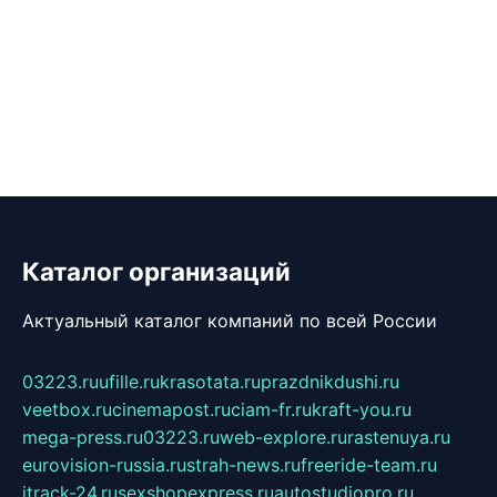
Каталог организаций
Актуальный каталог компаний по всей России
03223.ru
ufille.ru
krasotata.ru
prazdnikdushi.ru
veetbox.ru
cinemapost.ru
ciam-fr.ru
kraft-you.ru
mega-press.ru
03223.ru
web-explore.ru
rastenuya.ru
eurovision-russia.ru
strah-news.ru
freeride-team.ru
itrack-24.ru
sexshopexpress.ru
autostudiopro.ru