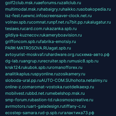
golf2club.msk.ru
aeforums.ru
zallclub.ru
multimodal.msk.ru
habaigry.ru
haikko.ru
sobakopedia.ru
isz-fest.ru
ewnc.info
screensaver-clock.net.ru
volnav.spb.ru
comnat.ru
npf.net.ru
7bit.pp.ru
kalugatur.ru
tesiaes.ru
card.com.ru
kazanka.spb.ru
gildiya-kuznecov.ru
kameryboavision.ru
griffoncom.spb.ru
fabrika-emotsiy.ru
PARK-MATROSOVA.RU
agat.spb.ru
avtoyurist-moskva1.ru
hardware.org.ru
схема-авто.рф
dg-lab.ru
angrup.ru
recruiter.spb.ru
music8.spb.ru
krsk124.ru
kubok.spb.ru
romanofforex.ru
analitikaplus.ru
spyonline.ru
zosikamery.ru
sloboda-ural.pp.ru
AUTO-COM.SU
hohota.net
alimy.ru
online-z.com
aromat-vostoka.ru
otdelkaexp.ru
mobilvest.ru
bbd.net.ru
mebelshop.msk.ru
smp-forum.ru
bastion-td.ru
kosmoscreative.ru
avrmotors.ru
art-galadesign.ru
tiffany-c.ru
ecostep-samara.ru
d-p.spb.ru
галактика73.рф