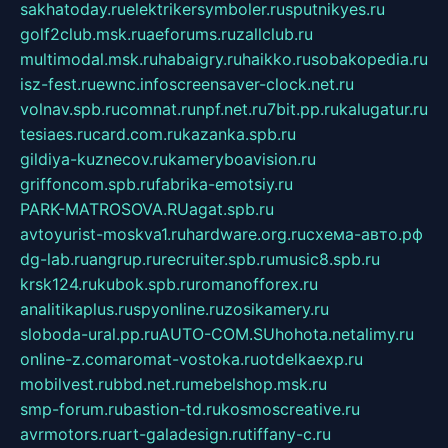
sakhatoday.ru
elektrikersymboler.ru
sputnikyes.ru
golf2club.msk.ru
aeforums.ru
zallclub.ru
multimodal.msk.ru
habaigry.ru
haikko.ru
sobakopedia.ru
isz-fest.ru
ewnc.info
screensaver-clock.net.ru
volnav.spb.ru
comnat.ru
npf.net.ru
7bit.pp.ru
kalugatur.ru
tesiaes.ru
card.com.ru
kazanka.spb.ru
gildiya-kuznecov.ru
kameryboavision.ru
griffoncom.spb.ru
fabrika-emotsiy.ru
PARK-MATROSOVA.RU
agat.spb.ru
avtoyurist-moskva1.ru
hardware.org.ru
схема-авто.рф
dg-lab.ru
angrup.ru
recruiter.spb.ru
music8.spb.ru
krsk124.ru
kubok.spb.ru
romanofforex.ru
analitikaplus.ru
spyonline.ru
zosikamery.ru
sloboda-ural.pp.ru
AUTO-COM.SU
hohota.net
alimy.ru
online-z.com
aromat-vostoka.ru
otdelkaexp.ru
mobilvest.ru
bbd.net.ru
mebelshop.msk.ru
smp-forum.ru
bastion-td.ru
kosmoscreative.ru
avrmotors.ru
art-galadesign.ru
tiffany-c.ru