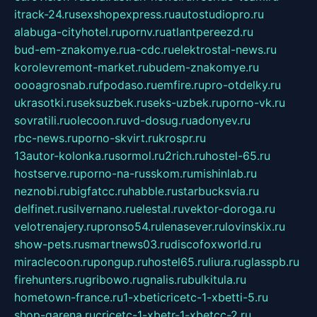
itrack-24.ru
sexshopexpress.ru
autostudiopro.ru
alabuga-cityhotel.ru
pornv.ru
atlantpereezd.ru
bud-em-znakomye.ru
a-cdc.ru
elektrostal-news.ru
korolevremont-market.ru
budem-znakomye.ru
oooagrosnab.ru
fpodaso.ru
emfire.ru
pro-otdelky.ru
ukrasotki.ru
seksuzbek.ru
seks-uzbek.ru
porno-vk.ru
sovratili.ru
olecoon.ru
vd-dosug.ru
adonyev.ru
rbc-news.ru
porno-skvirt.ru
krospr.ru
13autor-kolonka.ru
sormol.ru
2rich.ru
hostel-65.ru
hostserve.ru
porno-na-russkom.ru
mishinlab.ru
neznobi.ru
bigfatcc.ru
habble.ru
starbucksvia.ru
delfinet.ru
silvernano.ru
elestal.ru
vektor-doroga.ru
velotrenajery.ru
pronso54.ru
lenasever.ru
lovinskix.ru
show-pets.ru
smartnews03.ru
discofoxworld.ru
miraclecoon.ru
pongup.ru
hostel65.ru
liura.ru
glasspb.ru
firehunters.ru
gribowo.ru
gnalis.ru
bulkitula.ru
hometown-france.ru
1-xbeticricetc-1-xbetti-5.ru
shop-garena.ru
cricetc-1-xbetr-1-xbetcc-2.ru