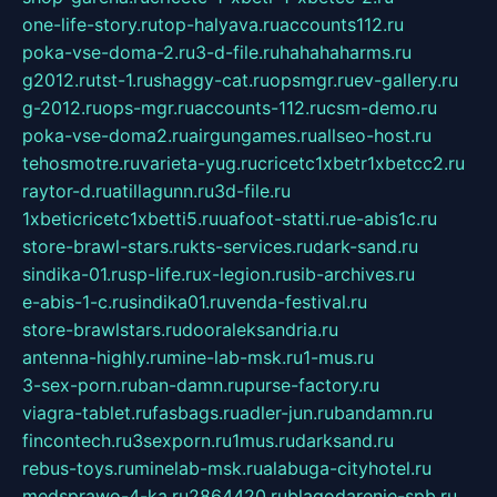
one-life-story.ru
top-halyava.ru
accounts112.ru
poka-vse-doma-2.ru
3-d-file.ru
hahahaharms.ru
g2012.ru
tst-1.ru
shaggy-cat.ru
opsmgr.ru
ev-gallery.ru
g-2012.ru
ops-mgr.ru
accounts-112.ru
csm-demo.ru
poka-vse-doma2.ru
airgungames.ru
allseo-host.ru
tehosmotre.ru
varieta-yug.ru
cricetc1xbetr1xbetcc2.ru
raytor-d.ru
atillagunn.ru
3d-file.ru
1xbeticricetc1xbetti5.ru
uafoot-statti.ru
e-abis1c.ru
store-brawl-stars.ru
kts-services.ru
dark-sand.ru
sindika-01.ru
sp-life.ru
x-legion.ru
sib-archives.ru
e-abis-1-c.ru
sindika01.ru
venda-festival.ru
store-brawlstars.ru
dooraleksandria.ru
antenna-highly.ru
mine-lab-msk.ru
1-mus.ru
3-sex-porn.ru
ban-damn.ru
purse-factory.ru
viagra-tablet.ru
fasbags.ru
adler-jun.ru
bandamn.ru
fincontech.ru
3sexporn.ru
1mus.ru
darksand.ru
rebus-toys.ru
minelab-msk.ru
alabuga-cityhotel.ru
medsprawo-4-ka.ru
2864420.ru
blagodarenie-spb.ru