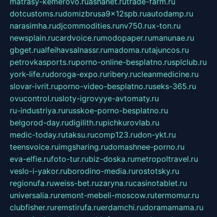
matrasy-kemerovo.ru
ashanet.ru
trade-farm.ru
dotcustoms.ru
domizbrusa9x12spb.ru
autodamp.ru
narasimha.ru
djcommodities.ru
nv750.ru
x-ton.ru
newsplain.ru
cardvoice.ru
modopaper.ru
manunae.ru
gbget.ru
alfeihavsalnassr.ru
madoma.ru
tajuncos.ru
petrovkasports.ru
porno-online-besplatno.ru
splclub.ru
york-life.ru
doroga-expo.ru
ribery.ru
cleanmedicine.ru
slovar-ivrit.ru
porno-video-besplatno.ru
seks-365.ru
ovucontrol.ru
sloty-igrovyye-avtomaty.ru
ru-industriya.ru
russkoe-porno-besplatno.ru
belgorod-day.ru
digilith.ru
pichkurovlab.ru
medic-today.ru
taksu.ru
comp123.ru
don-ykt.ru
teensvoice.ru
imgsharing.ru
domashnee-porno.ru
eva-elfie.ru
foto-tur.ru
biz-doska.ru
metropoltravel.ru
veslo-i-yakor.ru
borodino-media.ru
rostotsky.ru
regionufa.ru
weiss-bet.ru
zaryna.ru
casinotablet.ru
universalia.ru
remont-mebeli-moscow.ru
termomur.ru
clubfisher.ru
remstirufa.ru
erdamchi.ru
doramamama.ru