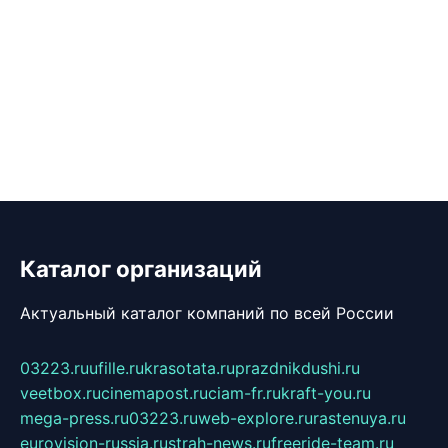
Каталог организаций
Актуальный каталог компаний по всей России
03223.ru
ufille.ru
krasotata.ru
prazdnikdushi.ru
veetbox.ru
cinemapost.ru
ciam-fr.ru
kraft-you.ru
mega-press.ru
03223.ru
web-explore.ru
rastenuya.ru
eurovision-russia.ru
strah-news.ru
freeride-team.ru