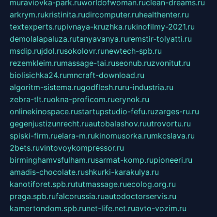
muraviovka-park.ru
worldofwoman.ru
clean-dreams.ru
arkrym.ru
kristinita.ru
dircomputer.ru
healthenter.ru
textexperts.ru
pivnaya-kruzhka.ru
kinofilmy-2021.ru
demolalapaluza.ru
tanyavanya.ru
remstir-tolyatti.ru
msdip.ru
jdol.ru
sokolovr.ru
newtech-spb.ru
rezemkleim.ru
massage-tai.ru
seonub.ru
zvonitut.ru
biolisichka24.ru
mncraft-download.ru
algoritm-sistema.ru
godflesh.ru
ru-industria.ru
zebra-tlt.ru
okna-proficom.ru
erynok.ru
onlinekinospace.ru
startupstudio-fefu.ru
zarges-ru.ru
gegenjustizunrecht.ru
autobalashov.ru
utrovortu.ru
spiski-firm.ru
elara-m.ru
kinomusorka.ru
mkcslava.ru
2bets.ru
vintovoykompressor.ru
birminghamvsfulham.ru
sarmat-komp.ru
pioneeri.ru
amadis-chocolate.ru
shkurki-karakulya.ru
kanotiforet.spb.ru
tutmassage.ru
ecolog.org.ru
praga.spb.ru
falcorussia.ru
autodoctorservis.ru
kamertondom.spb.ru
net-life.net.ru
avto-vozim.ru