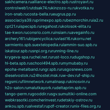
sakhcamera.ru
alliance-electro.spb.ru
stroyavt.ru
controlweb1.ru
tdsak74.ru
kinzozo-ru.ru
kvotka.ru
iron-snab.ru
costa-bella.ru
eugrus.pp.ru
associaciya39.ru
primexpo.spb.ru
bezmorchin.ru
ia2.ru
cpt21.ru
ispecspb.ru
regahost.ru
kolosok-elita.ru
tae-kwon.ru
consrio.com.ru
insiam.ru
avegainfo.ru
archery161.ru
bigencyclica.ru
vlast16.ru
korru.net
sarmiento.spb.su
extelopedia.ru
lammin-suo.spb.ru
iskatour.spb.ru
snpi.org.ru
running-line.ru
krygeva-spa.ru
chel.net.ru
rust-loco.ru
dugshop.ru
hl-beta.spb.ru
school494.spb.ru
mymubaby.ru
epoha-metalband.ru
ngr.spb.ru
rusgosnews.com
dieselvostok.ru
24hostel.msk.ru
w-dev.ru
f-ship.ru
regsmi.ru
filmnetwork.ru
malinasp.ru
kinosvin.ru
h2o-salon.ru
malutkayork.ru
deltaprim.spb.ru
tango-perm.ru
gooddir.ru
sgv.su
multiki-online.com
webkrasotki.com
cherinvest.ru
detskiy-ostrov.ru
ankou.spb.ru
alvesta1.ru
pdf-creator.ru
nix-files.org.ru