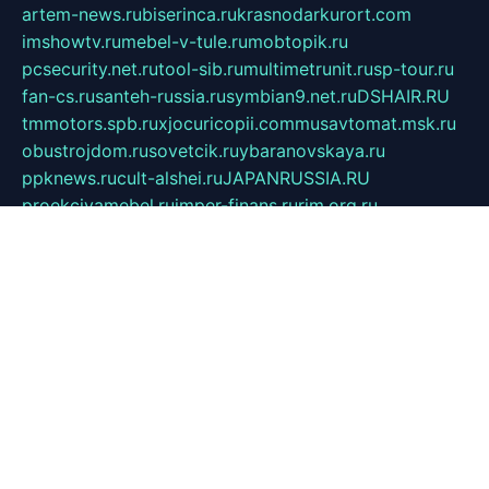
artem-news.ru
biserinca.ru
krasnodarkurort.com
imshowtv.ru
mebel-v-tule.ru
mobtopik.ru
pcsecurity.net.ru
tool-sib.ru
multimetrunit.ru
sp-tour.ru
fan-cs.ru
santeh-russia.ru
symbian9.net.ru
DSHAIR.RU
tmmotors.spb.ru
xjocuricopii.com
musavtomat.msk.ru
obustrojdom.ru
sovetcik.ru
ybaranovskaya.ru
ppknews.ru
cult-alshei.ru
JAPANRUSSIA.RU
proekciyamebel.ru
imper-finans.ru
rim.org.ru
glamourai.ru
brassminus.ru
zabor-pro.ru
ftn.pp.ru
dorogoe58.ru
laimengpacker.ru
kuzova-zapchasti.ru
sageerp.ru
taxodrom.ru
dsrazvitie.ru
hardcity.net.ru
ratinghomegames.ru
topservice25.ru
gubernyan.ru
gtglasslined.ru
ii4.ru
tssport.spb.ru
andorra24.com
blackwallstreet.ru
oboimos.ru
optim-doors.com.ru
ikuch.ru
nycr.org.ru
npa21.ru
vremya-ch.spb.ru
desert000.ru
ivtorgi.ru
ifiori.ru
catalog-statei.ru
dcv.org.ru
spetsmaster174.ru
ipkameryhiseeu.ru
dum26.ru
ruspol.spb.ru
fr-opendp.ru
kam-solnyshko.ru