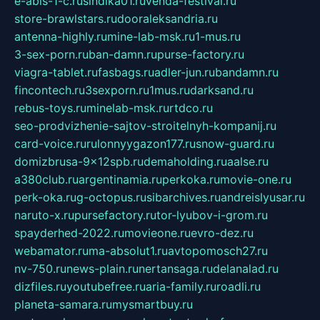
e-abis-1-c.ru
sindika01.ru
venda-festival.ru
store-brawlstars.ru
dooraleksandria.ru
antenna-highly.ru
mine-lab-msk.ru
1-mus.ru
3-sex-porn.ru
ban-damn.ru
purse-factory.ru
viagra-tablet.ru
fasbags.ru
adler-jun.ru
bandamn.ru
fincontech.ru
3sexporn.ru
1mus.ru
darksand.ru
rebus-toys.ru
minelab-msk.ru
rtdco.ru
seo-prodvizhenie-sajtov-stroitelnyh-kompanij.ru
card-voice.ru
rulonnyygazon177.ru
snow-guard.ru
domizbrusa-9x12spb.ru
demaholding.ru
aalse.ru
a380club.ru
argentinamia.ru
perkoka.ru
movie-one.ru
perk-oka.ru
g-octopus.ru
sibarchives.ru
andreislyusar.ru
naruto-x.ru
pursefactory.ru
tor-lyubov-i-grom.ru
spayderhed-2022.ru
movieone.ru
evro-dez.ru
webamator.ru
ma-absolut1.ru
avtopomosch27.ru
nv-750.ru
news-plain.ru
nertansaga.ru
delanalad.ru
dizfiles.ru
youtubefree.ru
aria-family.ru
roadli.ru
planeta-samara.ru
mysmartbuy.ru