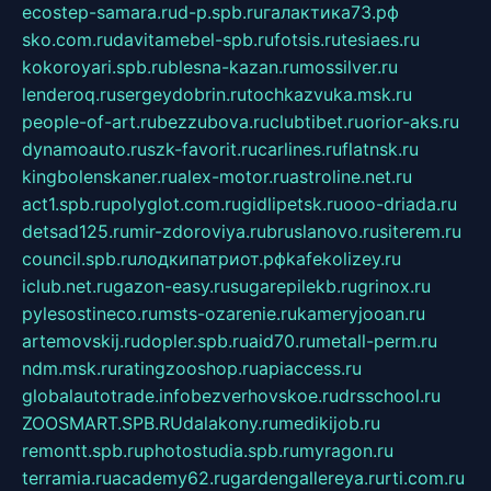
ecostep-samara.ru
d-p.spb.ru
галактика73.рф
sko.com.ru
davitamebel-spb.ru
fotsis.ru
tesiaes.ru
kokoroyari.spb.ru
blesna-kazan.ru
mossilver.ru
lenderoq.ru
sergeydobrin.ru
tochkazvuka.msk.ru
people-of-art.ru
bezzubova.ru
clubtibet.ru
orior-aks.ru
dynamoauto.ru
szk-favorit.ru
carlines.ru
flatnsk.ru
kingbolenskaner.ru
alex-motor.ru
astroline.net.ru
act1.spb.ru
polyglot.com.ru
gidlipetsk.ru
ooo-driada.ru
detsad125.ru
mir-zdoroviya.ru
bruslanovo.ru
siterem.ru
council.spb.ru
лодкипатриот.рф
kafekolizey.ru
iclub.net.ru
gazon-easy.ru
sugarepilekb.ru
grinox.ru
pylesostineco.ru
msts-ozarenie.ru
kameryjooan.ru
artemovskij.ru
dopler.spb.ru
aid70.ru
metall-perm.ru
ndm.msk.ru
ratingzooshop.ru
apiaccess.ru
globalautotrade.info
bezverhovskoe.ru
drsschool.ru
ZOOSMART.SPB.RU
dalakony.ru
medikijob.ru
remontt.spb.ru
photostudia.spb.ru
myragon.ru
terramia.ru
academy62.ru
gardengallereya.ru
rti.com.ru