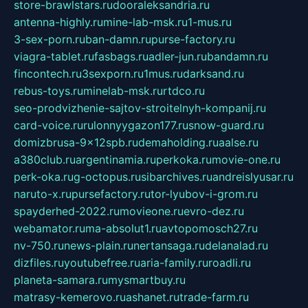
store-brawlstars.ru
dooraleksandria.ru
antenna-highly.ru
mine-lab-msk.ru
1-mus.ru
3-sex-porn.ru
ban-damn.ru
purse-factory.ru
viagra-tablet.ru
fasbags.ru
adler-jun.ru
bandamn.ru
fincontech.ru
3sexporn.ru
1mus.ru
darksand.ru
rebus-toys.ru
minelab-msk.ru
rtdco.ru
seo-prodvizhenie-sajtov-stroitelnyh-kompanij.ru
card-voice.ru
rulonnyygazon177.ru
snow-guard.ru
domizbrusa-9x12spb.ru
demaholding.ru
aalse.ru
a380club.ru
argentinamia.ru
perkoka.ru
movie-one.ru
perk-oka.ru
g-octopus.ru
sibarchives.ru
andreislyusar.ru
naruto-x.ru
pursefactory.ru
tor-lyubov-i-grom.ru
spayderhed-2022.ru
movieone.ru
evro-dez.ru
webamator.ru
ma-absolut1.ru
avtopomosch27.ru
nv-750.ru
news-plain.ru
nertansaga.ru
delanalad.ru
dizfiles.ru
youtubefree.ru
aria-family.ru
roadli.ru
planeta-samara.ru
mysmartbuy.ru
matrasy-kemerovo.ru
ashanet.ru
trade-farm.ru