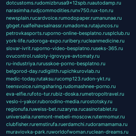
dotcustoms.ru
domizbrusa9x12spb.ru
autodamp.ru
narasimha.ru
djcommodities.ru
nv750.ru
x-ton.ru
newsplain.ru
cardvoice.ru
modopaper.ru
manunae.ru
gbget.ru
alfeihavsalnassr.ru
madoma.ru
tajuncos.ru
petrovkasports.ru
porno-online-besplatno.ru
splclub.ru
york-life.ru
doroga-expo.ru
ribery.ru
cleanmedicine.ru
slovar-ivrit.ru
porno-video-besplatno.ru
seks-365.ru
ovucontrol.ru
sloty-igrovyye-avtomaty.ru
ru-industriya.ru
russkoe-porno-besplatno.ru
belgorod-day.ru
digilith.ru
pichkurovlab.ru
medic-today.ru
taksu.ru
comp123.ru
don-ykt.ru
teensvoice.ru
imgsharing.ru
domashnee-porno.ru
eva-elfie.ru
foto-tur.ru
biz-doska.ru
metropoltravel.ru
veslo-i-yakor.ru
borodino-media.ru
rostotsky.ru
regionufa.ru
weiss-bet.ru
zaryna.ru
casinotablet.ru
universalia.ru
remont-mebeli-moscow.ru
termomur.ru
clubfisher.ru
remstirufa.ru
erdamchi.ru
doramamama.ru
muraviovka-park.ru
worldofwoman.ru
clean-dreams.ru