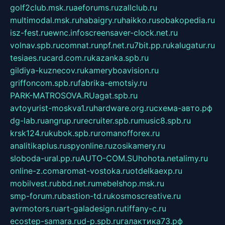
golf2club.msk.ru
aeforums.ru
zallclub.ru
multimodal.msk.ru
habaigry.ru
haikko.ru
sobakopedia.ru
isz-fest.ru
ewnc.info
screensaver-clock.net.ru
volnav.spb.ru
comnat.ru
npf.net.ru
7bit.pp.ru
kalugatur.ru
tesiaes.ru
card.com.ru
kazanka.spb.ru
gildiya-kuznecov.ru
kameryboavision.ru
griffoncom.spb.ru
fabrika-emotsiy.ru
PARK-MATROSOVA.RU
agat.spb.ru
avtoyurist-moskva1.ru
hardware.org.ru
схема-авто.рф
dg-lab.ru
angrup.ru
recruiter.spb.ru
music8.spb.ru
krsk124.ru
kubok.spb.ru
romanofforex.ru
analitikaplus.ru
spyonline.ru
zosikamery.ru
sloboda-ural.pp.ru
AUTO-COM.SU
hohota.net
alimy.ru
online-z.com
aromat-vostoka.ru
otdelkaexp.ru
mobilvest.ru
bbd.net.ru
mebelshop.msk.ru
smp-forum.ru
bastion-td.ru
kosmoscreative.ru
avrmotors.ru
art-galadesign.ru
tiffany-c.ru
ecostep-samara.ru
d-p.spb.ru
галактика73.рф