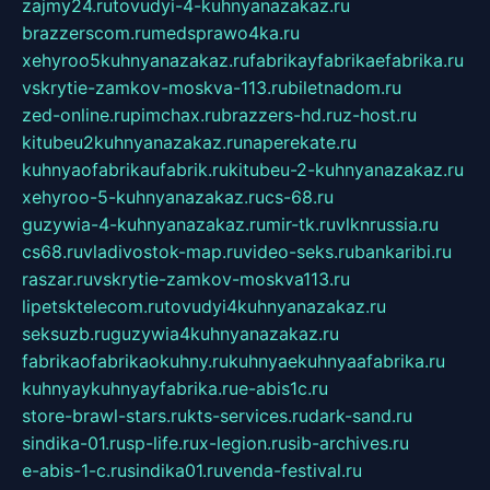
zajmy24.ru
tovudyi-4-kuhnyanazakaz.ru
brazzerscom.ru
medsprawo4ka.ru
xehyroo5kuhnyanazakaz.ru
fabrikayfabrikaefabrika.ru
vskrytie-zamkov-moskva-113.ru
biletnadom.ru
zed-online.ru
pimchax.ru
brazzers-hd.ru
z-host.ru
kitubeu2kuhnyanazakaz.ru
naperekate.ru
kuhnyaofabrikaufabrik.ru
kitubeu-2-kuhnyanazakaz.ru
xehyroo-5-kuhnyanazakaz.ru
cs-68.ru
guzywia-4-kuhnyanazakaz.ru
mir-tk.ru
vlknrussia.ru
cs68.ru
vladivostok-map.ru
video-seks.ru
bankaribi.ru
raszar.ru
vskrytie-zamkov-moskva113.ru
lipetsktelecom.ru
tovudyi4kuhnyanazakaz.ru
seksuzb.ru
guzywia4kuhnyanazakaz.ru
fabrikaofabrikaokuhny.ru
kuhnyaekuhnyaafabrika.ru
kuhnyaykuhnyayfabrika.ru
e-abis1c.ru
store-brawl-stars.ru
kts-services.ru
dark-sand.ru
sindika-01.ru
sp-life.ru
x-legion.ru
sib-archives.ru
e-abis-1-c.ru
sindika01.ru
venda-festival.ru