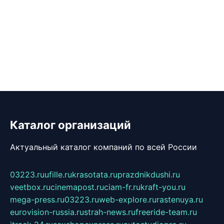
Каталог организаций
Актуальный каталог компаний по всей России
03223.ru
ufille.ru
krasotata.ru
prazdnikdushi.ru
veetbox.ru
cinemapost.ru
ciam-fr.ru
kraft-you.ru
mega-press.ru
03223.ru
web-explore.ru
rastenuya.ru
eurovision-russia.ru
strah-news.ru
freeride-team.ru