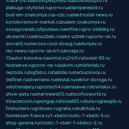
itrack-24.ru
sexshopexpress.ru
autostudiopro.ru
alabuga-cityhotel.ru
pornv.ru
atlantpereezd.ru
bud-em-znakomye.ru
a-cdc.ru
elektrostal-news.ru
korolevremont-market.ru
budem-znakomye.ru
oooagrosnab.ru
fpodaso.ru
emfire.ru
pro-otdelky.ru
ukrasotki.ru
seksuzbek.ru
seks-uzbek.ru
porno-vk.ru
sovratili.ru
olecoon.ru
vd-dosug.ru
adonyev.ru
rbc-news.ru
porno-skvirt.ru
krospr.ru
13autor-kolonka.ru
sormol.ru
2rich.ru
hostel-65.ru
hostserve.ru
porno-na-russkom.ru
mishinlab.ru
neznobi.ru
bigfatcc.ru
habble.ru
starbucksvia.ru
delfinet.ru
silvernano.ru
elestal.ru
vektor-doroga.ru
velotrenajery.ru
pronso54.ru
lenasever.ru
lovinskix.ru
show-pets.ru
smartnews03.ru
discofoxworld.ru
miraclecoon.ru
pongup.ru
hostel65.ru
liura.ru
glasspb.ru
firehunters.ru
gribowo.ru
gnalis.ru
bulkitula.ru
hometown-france.ru
1-xbeticricetc-1-xbetti-5.ru
shop-garena.ru
cricetc-1-xbetr-1-xbetcc-2.ru