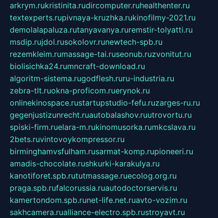
arkrym.ru
kristinita.ru
dircomputer.ru
healthenter.ru
textexperts.ru
pivnaya-kruzhka.ru
kinofilmy-2021.ru
demolalapaluza.ru
tanyavanya.ru
remstir-tolyatti.ru
msdip.ru
jdol.ru
sokolovr.ru
newtech-spb.ru
rezemkleim.ru
massage-tai.ru
seonub.ru
zvonitut.ru
biolisichka24.ru
mncraft-download.ru
algoritm-sistema.ru
godflesh.ru
ru-industria.ru
zebra-tlt.ru
okna-proficom.ru
erynok.ru
onlinekinospace.ru
startupstudio-fefu.ru
zarges-ru.ru
gegenjustizunrecht.ru
autobalashov.ru
utrovortu.ru
spiski-firm.ru
elara-m.ru
kinomusorka.ru
mkcslava.ru
2bets.ru
vintovoykompressor.ru
birminghamvsfulham.ru
sarmat-komp.ru
pioneeri.ru
amadis-chocolate.ru
shkurki-karakulya.ru
kanotiforet.spb.ru
tutmassage.ru
ecolog.org.ru
praga.spb.ru
falcorussia.ru
autodoctorservis.ru
kamertondom.spb.ru
net-life.net.ru
avto-vozim.ru
sakhcamera.ru
alliance-electro.spb.ru
stroyavt.ru