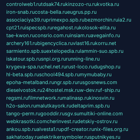
controlweb1.ru
tdsak74.ru
kinzozo-ru.ru
kvotka.ru
iron-snab.ru
costa-bella.ru
eugrus.pp.ru
associaciya39.ru
primexpo.spb.ru
bezmorchin.ru
ia2.ru
cpt21.ru
ispecspb.ru
regahost.ru
kolosok-elita.ru
tae-kwon.ru
consrio.com.ru
insiam.ru
avegainfo.ru
archery161.ru
bigencyclica.ru
vlast16.ru
korru.net
sarmiento.spb.su
extelopedia.ru
lammin-suo.spb.ru
iskatour.spb.ru
snpi.org.ru
running-line.ru
krygeva-spa.ru
chel.net.ru
rust-loco.ru
dugshop.ru
hl-beta.spb.ru
school494.spb.ru
mymubaby.ru
epoha-metalband.ru
ngr.spb.ru
rusgosnews.com
dieselvostok.ru
24hostel.msk.ru
w-dev.ru
f-ship.ru
regsmi.ru
filmnetwork.ru
malinasp.ru
kinosvin.ru
h2o-salon.ru
malutkayork.ru
deltaprim.spb.ru
tango-perm.ru
gooddir.ru
sgv.su
multiki-online.com
webkrasotki.com
cherinvest.ru
detskiy-ostrov.ru
ankou.spb.ru
alvesta1.ru
pdf-creator.ru
nix-files.org.ru
sakhatoday.ru
elektrikersymboler.ru
sputnikyes.ru