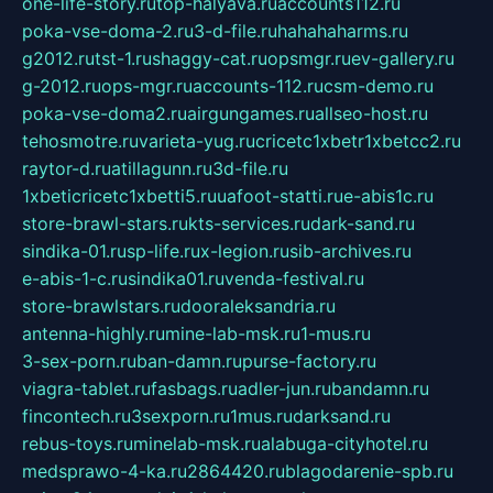
one-life-story.ru
top-halyava.ru
accounts112.ru
poka-vse-doma-2.ru
3-d-file.ru
hahahaharms.ru
g2012.ru
tst-1.ru
shaggy-cat.ru
opsmgr.ru
ev-gallery.ru
g-2012.ru
ops-mgr.ru
accounts-112.ru
csm-demo.ru
poka-vse-doma2.ru
airgungames.ru
allseo-host.ru
tehosmotre.ru
varieta-yug.ru
cricetc1xbetr1xbetcc2.ru
raytor-d.ru
atillagunn.ru
3d-file.ru
1xbeticricetc1xbetti5.ru
uafoot-statti.ru
e-abis1c.ru
store-brawl-stars.ru
kts-services.ru
dark-sand.ru
sindika-01.ru
sp-life.ru
x-legion.ru
sib-archives.ru
e-abis-1-c.ru
sindika01.ru
venda-festival.ru
store-brawlstars.ru
dooraleksandria.ru
antenna-highly.ru
mine-lab-msk.ru
1-mus.ru
3-sex-porn.ru
ban-damn.ru
purse-factory.ru
viagra-tablet.ru
fasbags.ru
adler-jun.ru
bandamn.ru
fincontech.ru
3sexporn.ru
1mus.ru
darksand.ru
rebus-toys.ru
minelab-msk.ru
alabuga-cityhotel.ru
medsprawo-4-ka.ru
2864420.ru
blagodarenie-spb.ru