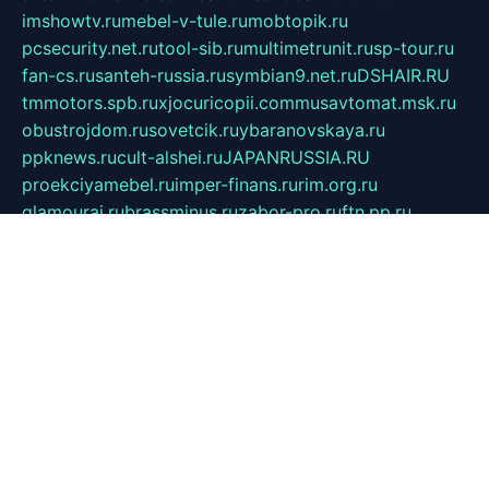
imshowtv.ru
mebel-v-tule.ru
mobtopik.ru
pcsecurity.net.ru
tool-sib.ru
multimetrunit.ru
sp-tour.ru
fan-cs.ru
santeh-russia.ru
symbian9.net.ru
DSHAIR.RU
tmmotors.spb.ru
xjocuricopii.com
musavtomat.msk.ru
obustrojdom.ru
sovetcik.ru
ybaranovskaya.ru
ppknews.ru
cult-alshei.ru
JAPANRUSSIA.RU
proekciyamebel.ru
imper-finans.ru
rim.org.ru
glamourai.ru
brassminus.ru
zabor-pro.ru
ftn.pp.ru
dorogoe58.ru
laimengpacker.ru
kuzova-zapchasti.ru
sageerp.ru
taxodrom.ru
dsrazvitie.ru
hardcity.net.ru
ratinghomegames.ru
topservice25.ru
gubernyan.ru
gtglasslined.ru
ii4.ru
tssport.spb.ru
andorra24.com
blackwallstreet.ru
oboimos.ru
optim-doors.com.ru
ikuch.ru
nycr.org.ru
npa21.ru
vremya-ch.spb.ru
desert000.ru
ivtorgi.ru
ifiori.ru
catalog-statei.ru
dcv.org.ru
spetsmaster174.ru
ipkameryhiseeu.ru
dum26.ru
ruspol.spb.ru
fr-opendp.ru
kam-solnyshko.ru
cheyenne-arapaho.ru
sevzapmetal.spb.ru