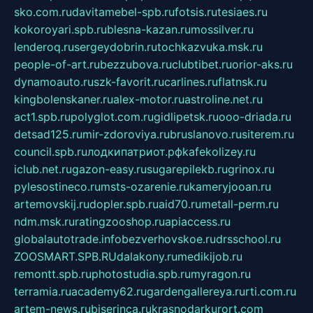
sko.com.ru
davitamebel-spb.ru
fotsis.ru
tesiaes.ru
kokoroyari.spb.ru
blesna-kazan.ru
mossilver.ru
lenderoq.ru
sergeydobrin.ru
tochkazvuka.msk.ru
people-of-art.ru
bezzubova.ru
clubtibet.ru
orior-aks.ru
dynamoauto.ru
szk-favorit.ru
carlines.ru
flatnsk.ru
kingbolenskaner.ru
alex-motor.ru
astroline.net.ru
act1.spb.ru
polyglot.com.ru
gidlipetsk.ru
ooo-driada.ru
detsad125.ru
mir-zdoroviya.ru
bruslanovo.ru
siterem.ru
council.spb.ru
лодкипатриот.рф
kafekolizey.ru
iclub.net.ru
gazon-easy.ru
sugarepilekb.ru
grinox.ru
pylesostineco.ru
msts-ozarenie.ru
kameryjooan.ru
artemovskij.ru
dopler.spb.ru
aid70.ru
metall-perm.ru
ndm.msk.ru
ratingzooshop.ru
apiaccess.ru
globalautotrade.info
bezverhovskoe.ru
drsschool.ru
ZOOSMART.SPB.RU
dalakony.ru
medikijob.ru
remontt.spb.ru
photostudia.spb.ru
myragon.ru
terramia.ru
academy62.ru
gardengallereya.ru
rti.com.ru
artem-news.ru
biserinca.ru
krasnodarkurort.com