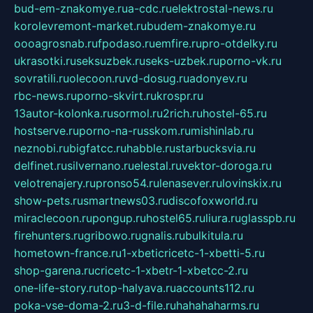
bud-em-znakomye.ru
a-cdc.ru
elektrostal-news.ru
korolevremont-market.ru
budem-znakomye.ru
oooagrosnab.ru
fpodaso.ru
emfire.ru
pro-otdelky.ru
ukrasotki.ru
seksuzbek.ru
seks-uzbek.ru
porno-vk.ru
sovratili.ru
olecoon.ru
vd-dosug.ru
adonyev.ru
rbc-news.ru
porno-skvirt.ru
krospr.ru
13autor-kolonka.ru
sormol.ru
2rich.ru
hostel-65.ru
hostserve.ru
porno-na-russkom.ru
mishinlab.ru
neznobi.ru
bigfatcc.ru
habble.ru
starbucksvia.ru
delfinet.ru
silvernano.ru
elestal.ru
vektor-doroga.ru
velotrenajery.ru
pronso54.ru
lenasever.ru
lovinskix.ru
show-pets.ru
smartnews03.ru
discofoxworld.ru
miraclecoon.ru
pongup.ru
hostel65.ru
liura.ru
glasspb.ru
firehunters.ru
gribowo.ru
gnalis.ru
bulkitula.ru
hometown-france.ru
1-xbeticricetc-1-xbetti-5.ru
shop-garena.ru
cricetc-1-xbetr-1-xbetcc-2.ru
one-life-story.ru
top-halyava.ru
accounts112.ru
poka-vse-doma-2.ru
3-d-file.ru
hahahaharms.ru