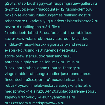
g2012.ru
tst-1.ru
shaggy-cat.ru
opsmgr.ru
ev-gallery.ru
g-2012.ru
ops-mgr.ru
accounts-112.ru
csm-demo.ru
poka-vse-doma2.ru
airgungames.ru
allseo-host.ru
tehosmotre.ru
varieta-yug.ru
cricetc1xbetr1xbetcc2.ru
raytor-d.ru
atillagunn.ru
3d-file.ru
1xbeticricetc1xbetti5.ru
uafoot-statti.ru
e-abis1c.ru
store-brawl-stars.ru
kts-services.ru
dark-sand.ru
sindika-01.ru
sp-life.ru
x-legion.ru
sib-archives.ru
e-abis-1-c.ru
sindika01.ru
venda-festival.ru
store-brawlstars.ru
dooraleksandria.ru
antenna-highly.ru
mine-lab-msk.ru
1-mus.ru
3-sex-porn.ru
ban-damn.ru
purse-factory.ru
viagra-tablet.ru
fasbags.ru
adler-jun.ru
bandamn.ru
fincontech.ru
3sexporn.ru
1mus.ru
darksand.ru
rebus-toys.ru
minelab-msk.ru
alabuga-cityhotel.ru
medsprawo-4-ka.ru
2864420.ru
blagodarenie-spb.ru
zajmy24.ru
tovudyi-4-kuhnyanazakaz.ru
brazzerscom.ru
medsprawo4ka.ru