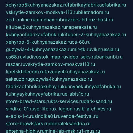
xehyroo5kuhnyanazakaz.ru
fabrikayfabrikaefabrika.ru
vskrytie-zamkov-moskva-113.ru
biletnadom.ru
zed-online.ru
pimchax.ru
brazzers-hd.ru
z-host.ru
kitubeu2kuhnyanazakaz.ru
naperekate.ru
kuhnyaofabrikaufabrik.ru
kitubeu-2-kuhnyanazakaz.ru
xehyroo-5-kuhnyanazakaz.ru
cs-68.ru
guzywia-4-kuhnyanazakaz.ru
mir-tk.ru
vlknrussia.ru
cs68.ru
vladivostok-map.ru
video-seks.ru
bankaribi.ru
raszar.ru
vskrytie-zamkov-moskva113.ru
lipetsktelecom.ru
tovudyi4kuhnyanazakaz.ru
seksuzb.ru
guzywia4kuhnyanazakaz.ru
fabrikaofabrikaokuhny.ru
kuhnyaekuhnyaafabrika.ru
kuhnyaykuhnyayfabrika.ru
e-abis1c.ru
store-brawl-stars.ru
kts-services.ru
dark-sand.ru
sindika-01.ru
sp-life.ru
x-legion.ru
sib-archives.ru
e-abis-1-c.ru
sindika01.ru
venda-festival.ru
store-brawlstars.ru
dooraleksandria.ru
antenna-highly.ru
mine-lab-msk.ru
1-mus.ru