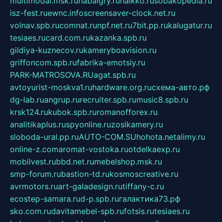
multimodal.msk.ru
habaigry.ru
haikko.ru
sobakopedia.ru
isz-fest.ru
ewnc.info
screensaver-clock.net.ru
volnav.spb.ru
comnat.ru
npf.net.ru
7bit.pp.ru
kalugatur.ru
tesiaes.ru
card.com.ru
kazanka.spb.ru
gildiya-kuznecov.ru
kameryboavision.ru
griffoncom.spb.ru
fabrika-emotsiy.ru
PARK-MATROSOVA.RU
agat.spb.ru
avtoyurist-moskva1.ru
hardware.org.ru
схема-авто.рф
dg-lab.ru
angrup.ru
recruiter.spb.ru
music8.spb.ru
krsk124.ru
kubok.spb.ru
romanofforex.ru
analitikaplus.ru
spyonline.ru
zosikamery.ru
sloboda-ural.pp.ru
AUTO-COM.SU
hohota.net
alimy.ru
online-z.com
aromat-vostoka.ru
otdelkaexp.ru
mobilvest.ru
bbd.net.ru
mebelshop.msk.ru
smp-forum.ru
bastion-td.ru
kosmoscreative.ru
avrmotors.ru
art-galadesign.ru
tiffany-c.ru
ecostep-samara.ru
d-p.spb.ru
галактика73.рф
sko.com.ru
davitamebel-spb.ru
fotsis.ru
tesiaes.ru