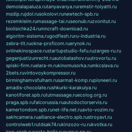
demolalapaluza.ru
tanyavanya.ru
remstir-tolyatti.ru
msdip.ru
jdol.ru
sokolovr.ru
newtech-spb.ru
rezemkleim.ru
massage-tai.ru
seonub.ru
zvonitut.ru
biolisichka24.ru
mncraft-download.ru
algoritm-sistema.ru
godflesh.ru
ru-industria.ru
zebra-tlt.ru
okna-proficom.ru
erynok.ru
onlinekinospace.ru
startupstudio-fefu.ru
zarges-ru.ru
gegenjustizunrecht.ru
autobalashov.ru
utrovortu.ru
spiski-firm.ru
elara-m.ru
kinomusorka.ru
mkcslava.ru
2bets.ru
vintovoykompressor.ru
birminghamvsfulham.ru
sarmat-komp.ru
pioneeri.ru
amadis-chocolate.ru
shkurki-karakulya.ru
kanotiforet.spb.ru
tutmassage.ru
ecolog.org.ru
praga.spb.ru
falcorussia.ru
autodoctorservis.ru
kamertondom.spb.ru
net-life.net.ru
avto-vozim.ru
sakhcamera.ru
alliance-electro.spb.ru
stroyavt.ru
controlweb1.ru
tdsak74.ru
kinzozo-ru.ru
kvotka.ru
iron-snab.ru
costa-bella.ru
eugrus.pp.ru