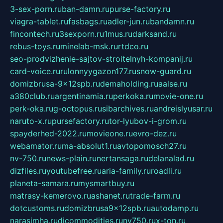
3-sex-porn.ru
ban-damn.ru
purse-factory.ru
viagra-tablet.ru
fasbags.ru
adler-jun.ru
bandamn.ru
fincontech.ru
3sexporn.ru
1mus.ru
darksand.ru
rebus-toys.ru
minelab-msk.ru
rtdco.ru
seo-prodvizhenie-sajtov-stroitelnyh-kompanij.ru
card-voice.ru
rulonnyygazon177.ru
snow-guard.ru
domizbrusa-9x12spb.ru
demaholding.ru
aalse.ru
a380club.ru
argentinamia.ru
perkoka.ru
movie-one.ru
perk-oka.ru
g-octopus.ru
sibarchives.ru
andreislyusar.ru
naruto-x.ru
pursefactory.ru
tor-lyubov-i-grom.ru
spayderhed-2022.ru
movieone.ru
evro-dez.ru
webamator.ru
ma-absolut1.ru
avtopomosch27.ru
nv-750.ru
news-plain.ru
nertansaga.ru
delanalad.ru
dizfiles.ru
youtubefree.ru
aria-family.ru
roadli.ru
planeta-samara.ru
mysmartbuy.ru
matrasy-kemerovo.ru
ashanet.ru
trade-farm.ru
dotcustoms.ru
domizbrusa9x12spb.ru
autodamp.ru
narasimha.ru
djcommodities.ru
nv750.ru
x-ton.ru