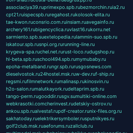
associaciya39.ru
primexpo.spb.ru
bezmorchin.ru
ia2.ru
cpt21.ru
ispecspb.ru
regahost.ru
kolosok-elita.ru
tae-kwon.ru
consrio.com.ru
insiam.ru
avegainfo.ru
archery161.ru
bigencyclica.ru
vlast16.ru
korru.net
sarmiento.spb.su
extelopedia.ru
lammin-suo.spb.ru
iskatour.spb.ru
snpi.org.ru
running-line.ru
krygeva-spa.ru
chel.net.ru
rust-loco.ru
dugshop.ru
hl-beta.spb.ru
school494.spb.ru
mymubaby.ru
epoha-metalband.ru
ngr.spb.ru
rusgosnews.com
dieselvostok.ru
24hostel.msk.ru
w-dev.ru
f-ship.ru
regsmi.ru
filmnetwork.ru
malinasp.ru
kinosvin.ru
h2o-salon.ru
malutkayork.ru
deltaprim.spb.ru
tango-perm.ru
gooddir.ru
sgv.su
multiki-online.com
webkrasotki.com
cherinvest.ru
detskiy-ostrov.ru
ankou.spb.ru
alvesta1.ru
pdf-creator.ru
nix-files.org.ru
sakhatoday.ru
elektrikersymboler.ru
sputnikyes.ru
golf2club.msk.ru
aeforums.ru
zallclub.ru