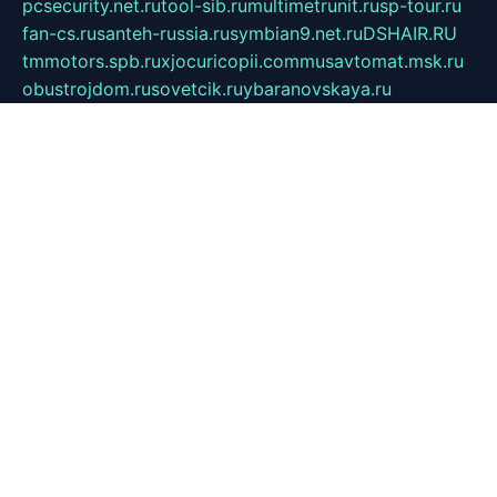
pcsecurity.net.ru
tool-sib.ru
multimetrunit.ru
sp-tour.ru
fan-cs.ru
santeh-russia.ru
symbian9.net.ru
DSHAIR.RU
tmmotors.spb.ru
xjocuricopii.com
musavtomat.msk.ru
obustrojdom.ru
sovetcik.ru
ybaranovskaya.ru
ppknews.ru
cult-alshei.ru
JAPANRUSSIA.RU
proekciyamebel.ru
imper-finans.ru
rim.org.ru
glamourai.ru
brassminus.ru
zabor-pro.ru
ftn.pp.ru
dorogoe58.ru
laimengpacker.ru
kuzova-zapchasti.ru
sageerp.ru
taxodrom.ru
dsrazvitie.ru
hardcity.net.ru
ratinghomegames.ru
topservice25.ru
gubernyan.ru
gtglasslined.ru
ii4.ru
tssport.spb.ru
andorra24.com
blackwallstreet.ru
oboimos.ru
optim-doors.com.ru
ikuch.ru
nycr.org.ru
npa21.ru
vremya-ch.spb.ru
desert000.ru
ivtorgi.ru
ifiori.ru
catalog-statei.ru
dcv.org.ru
spetsmaster174.ru
ipkameryhiseeu.ru
dum26.ru
ruspol.spb.ru
fr-opendp.ru
kam-solnyshko.ru
cheyenne-arapaho.ru
sevzapmetal.spb.ru
ted-lapidus.spb.ru
parasite-eliminator.ru