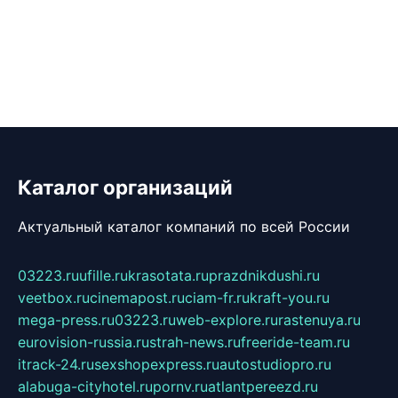
Каталог организаций
Актуальный каталог компаний по всей России
03223.ru
ufille.ru
krasotata.ru
prazdnikdushi.ru
veetbox.ru
cinemapost.ru
ciam-fr.ru
kraft-you.ru
mega-press.ru
03223.ru
web-explore.ru
rastenuya.ru
eurovision-russia.ru
strah-news.ru
freeride-team.ru
itrack-24.ru
sexshopexpress.ru
autostudiopro.ru
alabuga-cityhotel.ru
pornv.ru
atlantpereezd.ru