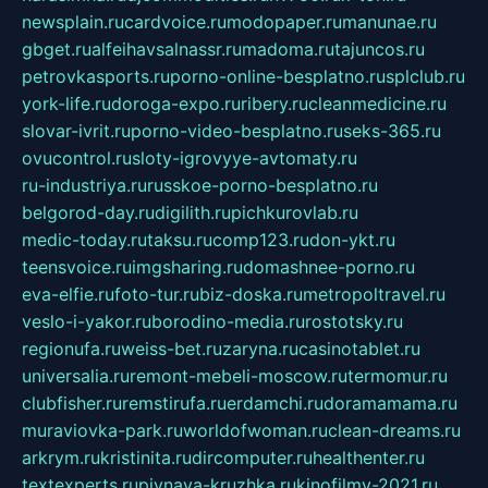
newsplain.ru
cardvoice.ru
modopaper.ru
manunae.ru
gbget.ru
alfeihavsalnassr.ru
madoma.ru
tajuncos.ru
petrovkasports.ru
porno-online-besplatno.ru
splclub.ru
york-life.ru
doroga-expo.ru
ribery.ru
cleanmedicine.ru
slovar-ivrit.ru
porno-video-besplatno.ru
seks-365.ru
ovucontrol.ru
sloty-igrovyye-avtomaty.ru
ru-industriya.ru
russkoe-porno-besplatno.ru
belgorod-day.ru
digilith.ru
pichkurovlab.ru
medic-today.ru
taksu.ru
comp123.ru
don-ykt.ru
teensvoice.ru
imgsharing.ru
domashnee-porno.ru
eva-elfie.ru
foto-tur.ru
biz-doska.ru
metropoltravel.ru
veslo-i-yakor.ru
borodino-media.ru
rostotsky.ru
regionufa.ru
weiss-bet.ru
zaryna.ru
casinotablet.ru
universalia.ru
remont-mebeli-moscow.ru
termomur.ru
clubfisher.ru
remstirufa.ru
erdamchi.ru
doramamama.ru
muraviovka-park.ru
worldofwoman.ru
clean-dreams.ru
arkrym.ru
kristinita.ru
dircomputer.ru
healthenter.ru
textexperts.ru
pivnaya-kruzhka.ru
kinofilmy-2021.ru