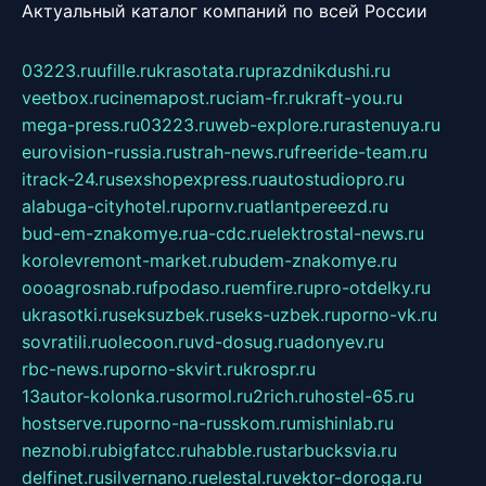
Актуальный каталог компаний по всей России
03223.ru
ufille.ru
krasotata.ru
prazdnikdushi.ru
veetbox.ru
cinemapost.ru
ciam-fr.ru
kraft-you.ru
mega-press.ru
03223.ru
web-explore.ru
rastenuya.ru
eurovision-russia.ru
strah-news.ru
freeride-team.ru
itrack-24.ru
sexshopexpress.ru
autostudiopro.ru
alabuga-cityhotel.ru
pornv.ru
atlantpereezd.ru
bud-em-znakomye.ru
a-cdc.ru
elektrostal-news.ru
korolevremont-market.ru
budem-znakomye.ru
oooagrosnab.ru
fpodaso.ru
emfire.ru
pro-otdelky.ru
ukrasotki.ru
seksuzbek.ru
seks-uzbek.ru
porno-vk.ru
sovratili.ru
olecoon.ru
vd-dosug.ru
adonyev.ru
rbc-news.ru
porno-skvirt.ru
krospr.ru
13autor-kolonka.ru
sormol.ru
2rich.ru
hostel-65.ru
hostserve.ru
porno-na-russkom.ru
mishinlab.ru
neznobi.ru
bigfatcc.ru
habble.ru
starbucksvia.ru
delfinet.ru
silvernano.ru
elestal.ru
vektor-doroga.ru