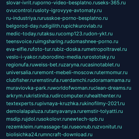
slovar-ivrit.ru
porno-video-besplatno.ru
seks-365.ru
ovucontrol.ru
sloty-igrovyye-avtomaty.ru
ru-industriya.ru
russkoe-porno-besplatno.ru
belgorod-day.ru
digilith.ru
pichkurovlab.ru
medic-today.ru
taksu.ru
comp123.ru
don-ykt.ru
teensvoice.ru
imgsharing.ru
domashnee-porno.ru
eva-elfie.ru
foto-tur.ru
biz-doska.ru
metropoltravel.ru
veslo-i-yakor.ru
borodino-media.ru
rostotsky.ru
regionufa.ru
weiss-bet.ru
zaryna.ru
casinotablet.ru
universalia.ru
remont-mebeli-moscow.ru
termomur.ru
clubfisher.ru
remstirufa.ru
erdamchi.ru
doramamama.ru
muraviovka-park.ru
worldofwoman.ru
clean-dreams.ru
arkrym.ru
kristinita.ru
dircomputer.ru
healthenter.ru
textexperts.ru
pivnaya-kruzhka.ru
kinofilmy-2021.ru
demolalapaluza.ru
tanyavanya.ru
remstir-tolyatti.ru
msdip.ru
jdol.ru
sokolovr.ru
newtech-spb.ru
rezemkleim.ru
massage-tai.ru
seonub.ru
zvonitut.ru
biolisichka24.ru
mncraft-download.ru