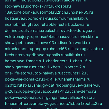
sovratili.ru
olecoon.ru
vd-dosug.ru
adonyev.ru
rbc-news.ru
porno-skvirt.ru
krospr.ru
13autor-kolonka.ru
sormol.ru
2rich.ru
hostel-65.ru
hostserve.ru
porno-na-russkom.ru
mishinlab.ru
neznobi.ru
bigfatcc.ru
habble.ru
starbucksvia.ru
delfinet.ru
silvernano.ru
elestal.ru
vektor-doroga.ru
velotrenajery.ru
pronso54.ru
lenasever.ru
lovinskix.ru
show-pets.ru
smartnews03.ru
discofoxworld.ru
miraclecoon.ru
pongup.ru
hostel65.ru
liura.ru
glasspb.ru
firehunters.ru
gribowo.ru
gnalis.ru
bulkitula.ru
hometown-france.ru
1-xbeticricetc-1-xbetti-5.ru
shop-garena.ru
cricetc-1-xbetr-1-xbetcc-2.ru
one-life-story.ru
top-halyava.ru
accounts112.ru
poka-vse-doma-2.ru
3-d-file.ru
hahahaharms.ru
g2012.ru
tst-1.ru
shaggy-cat.ru
opsmgr.ru
ev-gallery.ru
g-2012.ru
ops-mgr.ru
accounts-112.ru
csm-demo.ru
poka-vse-doma2.ru
airgungames.ru
allseo-host.ru
tehosmotre.ru
varieta-yug.ru
cricetc1xbetr1xbetcc2.ru