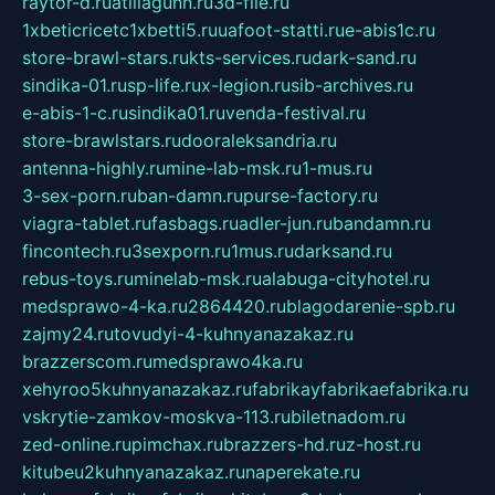
raytor-d.ru
atillagunn.ru
3d-file.ru
1xbeticricetc1xbetti5.ru
uafoot-statti.ru
e-abis1c.ru
store-brawl-stars.ru
kts-services.ru
dark-sand.ru
sindika-01.ru
sp-life.ru
x-legion.ru
sib-archives.ru
e-abis-1-c.ru
sindika01.ru
venda-festival.ru
store-brawlstars.ru
dooraleksandria.ru
antenna-highly.ru
mine-lab-msk.ru
1-mus.ru
3-sex-porn.ru
ban-damn.ru
purse-factory.ru
viagra-tablet.ru
fasbags.ru
adler-jun.ru
bandamn.ru
fincontech.ru
3sexporn.ru
1mus.ru
darksand.ru
rebus-toys.ru
minelab-msk.ru
alabuga-cityhotel.ru
medsprawo-4-ka.ru
2864420.ru
blagodarenie-spb.ru
zajmy24.ru
tovudyi-4-kuhnyanazakaz.ru
brazzerscom.ru
medsprawo4ka.ru
xehyroo5kuhnyanazakaz.ru
fabrikayfabrikaefabrika.ru
vskrytie-zamkov-moskva-113.ru
biletnadom.ru
zed-online.ru
pimchax.ru
brazzers-hd.ru
z-host.ru
kitubeu2kuhnyanazakaz.ru
naperekate.ru