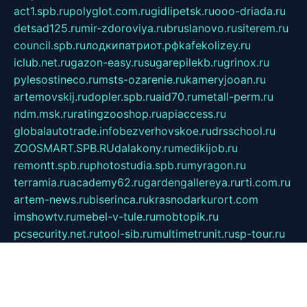
act1.spb.ru
polyglot.com.ru
gidlipetsk.ru
ooo-driada.ru
detsad125.ru
mir-zdoroviya.ru
bruslanovo.ru
siterem.ru
council.spb.ru
лодкипатриот.рф
kafekolizey.ru
iclub.net.ru
gazon-easy.ru
sugarepilekb.ru
grinox.ru
pylesostineco.ru
msts-ozarenie.ru
kameryjooan.ru
artemovskij.ru
dopler.spb.ru
aid70.ru
metall-perm.ru
ndm.msk.ru
ratingzooshop.ru
apiaccess.ru
globalautotrade.info
bezverhovskoe.ru
drsschool.ru
ZOOSMART.SPB.RU
dalakony.ru
medikijob.ru
remontt.spb.ru
photostudia.spb.ru
myragon.ru
terramia.ru
academy62.ru
gardengallereya.ru
rti.com.ru
artem-news.ru
biserinca.ru
krasnodarkurort.com
imshowtv.ru
mebel-v-tule.ru
mobtopik.ru
pcsecurity.net.ru
tool-sib.ru
multimetrunit.ru
sp-tour.ru
fan-cs.ru
santeh-russia.ru
symbian9.net.ru
DSHAIR.RU
tmmotors.spb.ru
xjocuricopii.com
musavtomat.msk.ru
obustrojdom.ru
sovetcik.ru
ybaranovskaya.ru
ppknews.ru
cult-alshei.ru
JAPANRUSSIA.RU