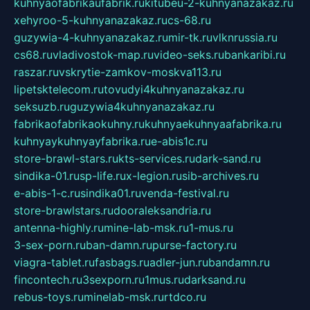
kuhnyaofabrikaufabrik.ru
kitubeu-2-kuhnyanazakaz.ru
xehyroo-5-kuhnyanazakaz.ru
cs-68.ru
guzywia-4-kuhnyanazakaz.ru
mir-tk.ru
vlknrussia.ru
cs68.ru
vladivostok-map.ru
video-seks.ru
bankaribi.ru
raszar.ru
vskrytie-zamkov-moskva113.ru
lipetsktelecom.ru
tovudyi4kuhnyanazakaz.ru
seksuzb.ru
guzywia4kuhnyanazakaz.ru
fabrikaofabrikaokuhny.ru
kuhnyaekuhnyaafabrika.ru
kuhnyaykuhnyayfabrika.ru
e-abis1c.ru
store-brawl-stars.ru
kts-services.ru
dark-sand.ru
sindika-01.ru
sp-life.ru
x-legion.ru
sib-archives.ru
e-abis-1-c.ru
sindika01.ru
venda-festival.ru
store-brawlstars.ru
dooraleksandria.ru
antenna-highly.ru
mine-lab-msk.ru
1-mus.ru
3-sex-porn.ru
ban-damn.ru
purse-factory.ru
viagra-tablet.ru
fasbags.ru
adler-jun.ru
bandamn.ru
fincontech.ru
3sexporn.ru
1mus.ru
darksand.ru
rebus-toys.ru
minelab-msk.ru
rtdco.ru