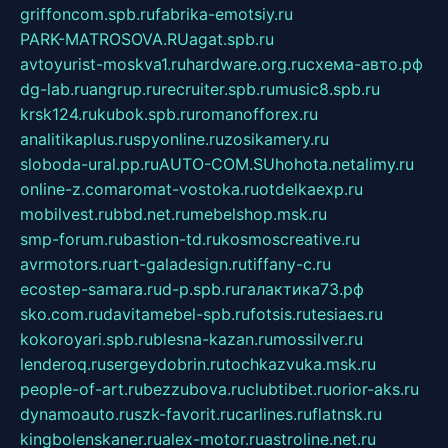
griffoncom.spb.ru
fabrika-emotsiy.ru
PARK-MATROSOVA.RU
agat.spb.ru
avtoyurist-moskva1.ru
hardware.org.ru
схема-авто.рф
dg-lab.ru
angrup.ru
recruiter.spb.ru
music8.spb.ru
krsk124.ru
kubok.spb.ru
romanofforex.ru
analitikaplus.ru
spyonline.ru
zosikamery.ru
sloboda-ural.pp.ru
AUTO-COM.SU
hohota.net
alimy.ru
online-z.com
aromat-vostoka.ru
otdelkaexp.ru
mobilvest.ru
bbd.net.ru
mebelshop.msk.ru
smp-forum.ru
bastion-td.ru
kosmoscreative.ru
avrmotors.ru
art-galadesign.ru
tiffany-c.ru
ecostep-samara.ru
d-p.spb.ru
галактика73.рф
sko.com.ru
davitamebel-spb.ru
fotsis.ru
tesiaes.ru
kokoroyari.spb.ru
blesna-kazan.ru
mossilver.ru
lenderoq.ru
sergeydobrin.ru
tochkazvuka.msk.ru
people-of-art.ru
bezzubova.ru
clubtibet.ru
orior-aks.ru
dynamoauto.ru
szk-favorit.ru
carlines.ru
flatnsk.ru
kingbolenskaner.ru
alex-motor.ru
astroline.net.ru