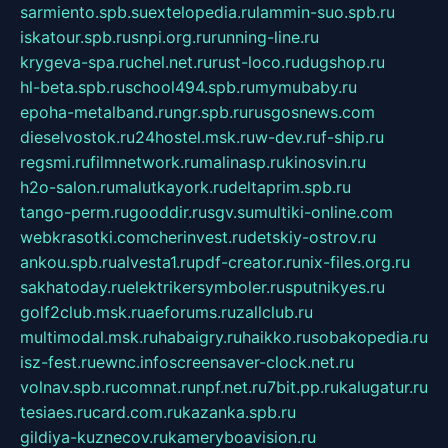
sarmiento.spb.su
extelopedia.ru
lammin-suo.spb.ru
iskatour.spb.ru
snpi.org.ru
running-line.ru
krygeva-spa.ru
chel.net.ru
rust-loco.ru
dugshop.ru
hl-beta.spb.ru
school494.spb.ru
mymubaby.ru
epoha-metalband.ru
ngr.spb.ru
rusgosnews.com
dieselvostok.ru
24hostel.msk.ru
w-dev.ru
f-ship.ru
regsmi.ru
filmnetwork.ru
malinasp.ru
kinosvin.ru
h2o-salon.ru
malutkayork.ru
deltaprim.spb.ru
tango-perm.ru
gooddir.ru
sgv.su
multiki-online.com
webkrasotki.com
cherinvest.ru
detskiy-ostrov.ru
ankou.spb.ru
alvesta1.ru
pdf-creator.ru
nix-files.org.ru
sakhatoday.ru
elektrikersymboler.ru
sputnikyes.ru
golf2club.msk.ru
aeforums.ru
zallclub.ru
multimodal.msk.ru
habaigry.ru
haikko.ru
sobakopedia.ru
isz-fest.ru
ewnc.info
screensaver-clock.net.ru
volnav.spb.ru
comnat.ru
npf.net.ru
7bit.pp.ru
kalugatur.ru
tesiaes.ru
card.com.ru
kazanka.spb.ru
gildiya-kuznecov.ru
kameryboavision.ru