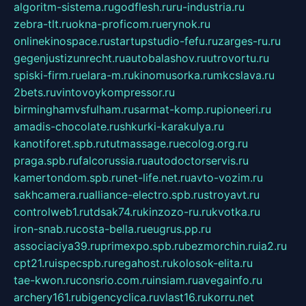
algoritm-sistema.ru
godflesh.ru
ru-industria.ru
zebra-tlt.ru
okna-proficom.ru
erynok.ru
onlinekinospace.ru
startupstudio-fefu.ru
zarges-ru.ru
gegenjustizunrecht.ru
autobalashov.ru
utrovortu.ru
spiski-firm.ru
elara-m.ru
kinomusorka.ru
mkcslava.ru
2bets.ru
vintovoykompressor.ru
birminghamvsfulham.ru
sarmat-komp.ru
pioneeri.ru
amadis-chocolate.ru
shkurki-karakulya.ru
kanotiforet.spb.ru
tutmassage.ru
ecolog.org.ru
praga.spb.ru
falcorussia.ru
autodoctorservis.ru
kamertondom.spb.ru
net-life.net.ru
avto-vozim.ru
sakhcamera.ru
alliance-electro.spb.ru
stroyavt.ru
controlweb1.ru
tdsak74.ru
kinzozo-ru.ru
kvotka.ru
iron-snab.ru
costa-bella.ru
eugrus.pp.ru
associaciya39.ru
primexpo.spb.ru
bezmorchin.ru
ia2.ru
cpt21.ru
ispecspb.ru
regahost.ru
kolosok-elita.ru
tae-kwon.ru
consrio.com.ru
insiam.ru
avegainfo.ru
archery161.ru
bigencyclica.ru
vlast16.ru
korru.net