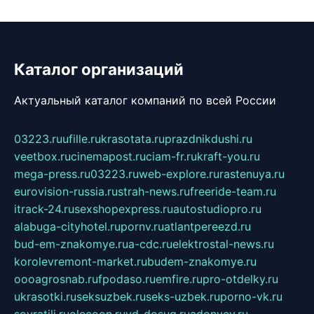
Каталог организаций
Актуальный каталог компаний по всей России
03223.ru
ufille.ru
krasotata.ru
prazdnikdushi.ru
veetbox.ru
cinemapost.ru
ciam-fr.ru
kraft-you.ru
mega-press.ru
03223.ru
web-explore.ru
rastenuya.ru
eurovision-russia.ru
strah-news.ru
freeride-team.ru
itrack-24.ru
sexshopexpress.ru
autostudiopro.ru
alabuga-cityhotel.ru
pornv.ru
atlantpereezd.ru
bud-em-znakomye.ru
a-cdc.ru
elektrostal-news.ru
korolevremont-market.ru
budem-znakomye.ru
oooagrosnab.ru
fpodaso.ru
emfire.ru
pro-otdelky.ru
ukrasotki.ru
seksuzbek.ru
seks-uzbek.ru
porno-vk.ru