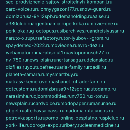
seo-prodvizhenie-sajtov-stroitelnyh-kompanij.ru
card-voice.ru
rulonnyygazon177.ru
snow-guard.ru
domizbrusa-9x12spb.ru
demaholding.ru
aalse.ru
a380club.ru
argentinamia.ru
perkoka.ru
movie-one.ru
perk-oka.ru
g-octopus.ru
sibarchives.ru
andreislyusar.ru
naruto-x.ru
pursefactory.ru
tor-lyubov-i-grom.ru
spayderhed-2022.ru
movieone.ru
evro-dez.ru
webamator.ru
ma-absolut1.ru
avtopomosch27.ru
nv-750.ru
news-plain.ru
nertansaga.ru
delanalad.ru
dizfiles.ru
youtubefree.ru
aria-family.ru
roadli.ru
planeta-samara.ru
mysmartbuy.ru
matrasy-kemerovo.ru
ashanet.ru
trade-farm.ru
dotcustoms.ru
domizbrusa9x12spb.ru
autodamp.ru
narasimha.ru
djcommodities.ru
nv750.ru
x-ton.ru
newsplain.ru
cardvoice.ru
modopaper.ru
manunae.ru
gbget.ru
alfeihavsalnassr.ru
madoma.ru
tajuncos.ru
petrovkasports.ru
porno-online-besplatno.ru
splclub.ru
york-life.ru
doroga-expo.ru
ribery.ru
cleanmedicine.ru