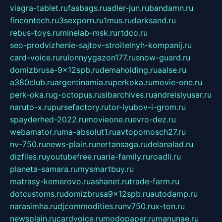
viagra-tablet.ru
fasbags.ru
adler-jun.ru
bandamn.ru
fincontech.ru
3sexporn.ru
1mus.ru
darksand.ru
rebus-toys.ru
minelab-msk.ru
rtdco.ru
seo-prodvizhenie-sajtov-stroitelnyh-kompanij.ru
card-voice.ru
rulonnyygazon177.ru
snow-guard.ru
domizbrusa-9x12spb.ru
demaholding.ru
aalse.ru
a380club.ru
argentinamia.ru
perkoka.ru
movie-one.ru
perk-oka.ru
g-octopus.ru
sibarchives.ru
andreislyusar.ru
naruto-x.ru
pursefactory.ru
tor-lyubov-i-grom.ru
spayderhed-2022.ru
movieone.ru
evro-dez.ru
webamator.ru
ma-absolut1.ru
avtopomosch27.ru
nv-750.ru
news-plain.ru
nertansaga.ru
delanalad.ru
dizfiles.ru
youtubefree.ru
aria-family.ru
roadli.ru
planeta-samara.ru
mysmartbuy.ru
matrasy-kemerovo.ru
ashanet.ru
trade-farm.ru
dotcustoms.ru
domizbrusa9x12spb.ru
autodamp.ru
narasimha.ru
djcommodities.ru
nv750.ru
x-ton.ru
newsplain.ru
cardvoice.ru
modopaper.ru
manunae.ru