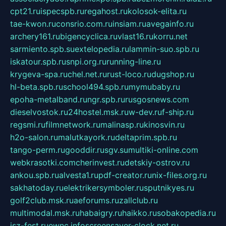
cpt21.ru
ispecspb.ru
regahost.ru
kolosok-elita.ru
tae-kwon.ru
consrio.com.ru
insiam.ru
avegainfo.ru
archery161.ru
bigencyclica.ru
vlast16.ru
korru.net
sarmiento.spb.su
extelopedia.ru
lammin-suo.spb.ru
iskatour.spb.ru
snpi.org.ru
running-line.ru
krygeva-spa.ru
chel.net.ru
rust-loco.ru
dugshop.ru
hl-beta.spb.ru
school494.spb.ru
mymubaby.ru
epoha-metalband.ru
ngr.spb.ru
rusgosnews.com
dieselvostok.ru
24hostel.msk.ru
w-dev.ru
f-ship.ru
regsmi.ru
filmnetwork.ru
malinasp.ru
kinosvin.ru
h2o-salon.ru
malutkayork.ru
deltaprim.spb.ru
tango-perm.ru
gooddir.ru
sgv.su
multiki-online.com
webkrasotki.com
cherinvest.ru
detskiy-ostrov.ru
ankou.spb.ru
alvesta1.ru
pdf-creator.ru
nix-files.org.ru
sakhatoday.ru
elektrikersymboler.ru
sputnikyes.ru
golf2club.msk.ru
aeforums.ru
zallclub.ru
multimodal.msk.ru
habaigry.ru
haikko.ru
sobakopedia.ru
isz-fest.ru
ewnc.info
screensaver-clock.net.ru