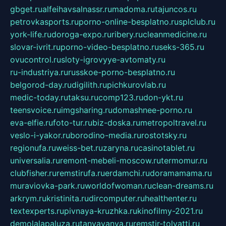
gbget.ru
alfeihavsalnassr.ru
madoma.ru
tajuncos.ru
petrovkasports.ru
porno-online-besplatno.ru
splclub.ru
york-life.ru
doroga-expo.ru
ribery.ru
cleanmedicine.ru
slovar-ivrit.ru
porno-video-besplatno.ru
seks-365.ru
ovucontrol.ru
sloty-igrovyye-avtomaty.ru
ru-industriya.ru
russkoe-porno-besplatno.ru
belgorod-day.ru
digilith.ru
pichkurovlab.ru
medic-today.ru
taksu.ru
comp123.ru
don-ykt.ru
teensvoice.ru
imgsharing.ru
domashnee-porno.ru
eva-elfie.ru
foto-tur.ru
biz-doska.ru
metropoltravel.ru
veslo-i-yakor.ru
borodino-media.ru
rostotsky.ru
regionufa.ru
weiss-bet.ru
zaryna.ru
casinotablet.ru
universalia.ru
remont-mebeli-moscow.ru
termomur.ru
clubfisher.ru
remstirufa.ru
erdamchi.ru
doramamama.ru
muraviovka-park.ru
worldofwoman.ru
clean-dreams.ru
arkrym.ru
kristinita.ru
dircomputer.ru
healthenter.ru
textexperts.ru
pivnaya-kruzhka.ru
kinofilmy-2021.ru
demolalapaluza.ru
tanyavanya.ru
remstir-tolyatti.ru