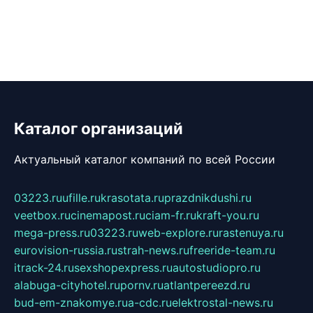
Каталог организаций
Актуальный каталог компаний по всей России
03223.ru
ufille.ru
krasotata.ru
prazdnikdushi.ru
veetbox.ru
cinemapost.ru
ciam-fr.ru
kraft-you.ru
mega-press.ru
03223.ru
web-explore.ru
rastenuya.ru
eurovision-russia.ru
strah-news.ru
freeride-team.ru
itrack-24.ru
sexshopexpress.ru
autostudiopro.ru
alabuga-cityhotel.ru
pornv.ru
atlantpereezd.ru
bud-em-znakomye.ru
a-cdc.ru
elektrostal-news.ru