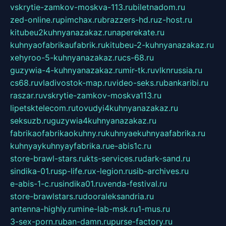
vskrytie-zamkov-moskva-113.ru
biletnadom.ru
zed-online.ru
pimchax.ru
brazzers-hd.ru
z-host.ru
kitubeu2kuhnyanazakaz.ru
naperekate.ru
kuhnyaofabrikaufabrik.ru
kitubeu-2-kuhnyanazakaz.ru
xehyroo-5-kuhnyanazakaz.ru
cs-68.ru
guzywia-4-kuhnyanazakaz.ru
mir-tk.ru
vlknrussia.ru
cs68.ru
vladivostok-map.ru
video-seks.ru
bankaribi.ru
raszar.ru
vskrytie-zamkov-moskva113.ru
lipetsktelecom.ru
tovudyi4kuhnyanazakaz.ru
seksuzb.ru
guzywia4kuhnyanazakaz.ru
fabrikaofabrikaokuhny.ru
kuhnyaekuhnyaafabrika.ru
kuhnyaykuhnyayfabrika.ru
e-abis1c.ru
store-brawl-stars.ru
kts-services.ru
dark-sand.ru
sindika-01.ru
sp-life.ru
x-legion.ru
sib-archives.ru
e-abis-1-c.ru
sindika01.ru
venda-festival.ru
store-brawlstars.ru
dooraleksandria.ru
antenna-highly.ru
mine-lab-msk.ru
1-mus.ru
3-sex-porn.ru
ban-damn.ru
purse-factory.ru