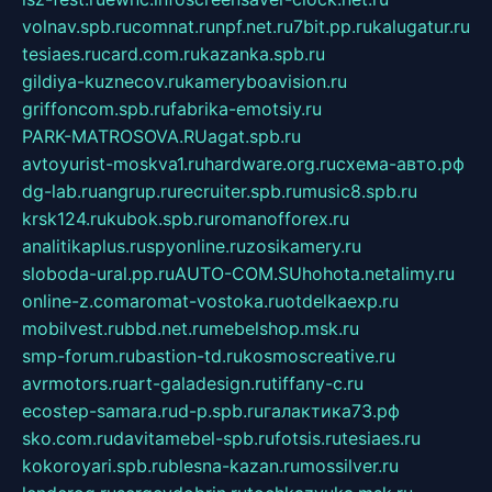
volnav.spb.ru
comnat.ru
npf.net.ru
7bit.pp.ru
kalugatur.ru
tesiaes.ru
card.com.ru
kazanka.spb.ru
gildiya-kuznecov.ru
kameryboavision.ru
griffoncom.spb.ru
fabrika-emotsiy.ru
PARK-MATROSOVA.RU
agat.spb.ru
avtoyurist-moskva1.ru
hardware.org.ru
схема-авто.рф
dg-lab.ru
angrup.ru
recruiter.spb.ru
music8.spb.ru
krsk124.ru
kubok.spb.ru
romanofforex.ru
analitikaplus.ru
spyonline.ru
zosikamery.ru
sloboda-ural.pp.ru
AUTO-COM.SU
hohota.net
alimy.ru
online-z.com
aromat-vostoka.ru
otdelkaexp.ru
mobilvest.ru
bbd.net.ru
mebelshop.msk.ru
smp-forum.ru
bastion-td.ru
kosmoscreative.ru
avrmotors.ru
art-galadesign.ru
tiffany-c.ru
ecostep-samara.ru
d-p.spb.ru
галактика73.рф
sko.com.ru
davitamebel-spb.ru
fotsis.ru
tesiaes.ru
kokoroyari.spb.ru
blesna-kazan.ru
mossilver.ru