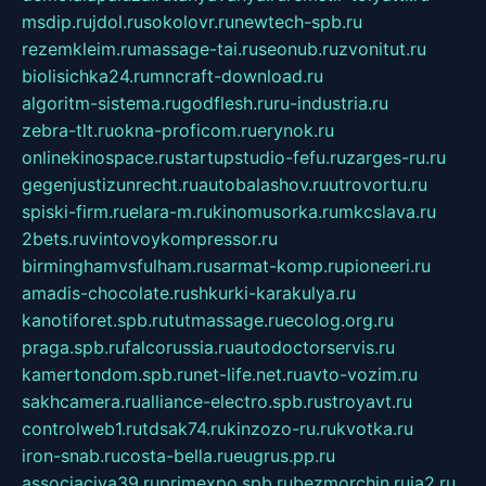
msdip.ru
jdol.ru
sokolovr.ru
newtech-spb.ru
rezemkleim.ru
massage-tai.ru
seonub.ru
zvonitut.ru
biolisichka24.ru
mncraft-download.ru
algoritm-sistema.ru
godflesh.ru
ru-industria.ru
zebra-tlt.ru
okna-proficom.ru
erynok.ru
onlinekinospace.ru
startupstudio-fefu.ru
zarges-ru.ru
gegenjustizunrecht.ru
autobalashov.ru
utrovortu.ru
spiski-firm.ru
elara-m.ru
kinomusorka.ru
mkcslava.ru
2bets.ru
vintovoykompressor.ru
birminghamvsfulham.ru
sarmat-komp.ru
pioneeri.ru
amadis-chocolate.ru
shkurki-karakulya.ru
kanotiforet.spb.ru
tutmassage.ru
ecolog.org.ru
praga.spb.ru
falcorussia.ru
autodoctorservis.ru
kamertondom.spb.ru
net-life.net.ru
avto-vozim.ru
sakhcamera.ru
alliance-electro.spb.ru
stroyavt.ru
controlweb1.ru
tdsak74.ru
kinzozo-ru.ru
kvotka.ru
iron-snab.ru
costa-bella.ru
eugrus.pp.ru
associaciya39.ru
primexpo.spb.ru
bezmorchin.ru
ia2.ru