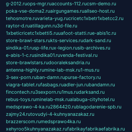
g-2012.ru
ops-mgr.ru
accounts-112.ru
csm-demo.ru
poka-vse-doma2.ru
airgungames.ru
allseo-host.ru
tehosmotre.ru
varieta-yug.ru
cricetc1xbetr1xbetcc2.ru
raytor-d.ru
atillagunn.ru
3d-file.ru
1xbeticricetc1xbetti5.ru
uafoot-statti.ru
e-abis1c.ru
store-brawl-stars.ru
kts-services.ru
dark-sand.ru
sindika-01.ru
sp-life.ru
x-legion.ru
sib-archives.ru
e-abis-1-c.ru
sindika01.ru
venda-festival.ru
store-brawlstars.ru
dooraleksandria.ru
antenna-highly.ru
mine-lab-msk.ru
1-mus.ru
3-sex-porn.ru
ban-damn.ru
purse-factory.ru
viagra-tablet.ru
fasbags.ru
adler-jun.ru
bandamn.ru
fincontech.ru
3sexporn.ru
1mus.ru
darksand.ru
rebus-toys.ru
minelab-msk.ru
alabuga-cityhotel.ru
medsprawo-4-ka.ru
2864420.ru
blagodarenie-spb.ru
zajmy24.ru
tovudyi-4-kuhnyanazakaz.ru
brazzerscom.ru
medsprawo4ka.ru
xehyroo5kuhnyanazakaz.ru
fabrikayfabrikaefabrika.ru