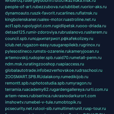
lenderoq.ru
sergeydobrin.ru
tochkazvuka.msk.ru
people-of-art.ru
bezzubova.ru
clubtibet.ru
orior-aks.ru
dynamoauto.ru
szk-favorit.ru
carlines.ru
flatnsk.ru
kingbolenskaner.ru
alex-motor.ru
astroline.net.ru
act1.spb.ru
polyglot.com.ru
gidlipetsk.ru
ooo-driada.ru
detsad125.ru
mir-zdoroviya.ru
bruslanovo.ru
siterem.ru
council.spb.ru
лодкипатриот.рф
kafekolizey.ru
iclub.net.ru
gazon-easy.ru
sugarepilekb.ru
grinox.ru
pylesostineco.ru
msts-ozarenie.ru
kameryjooan.ru
artemovskij.ru
dopler.spb.ru
aid70.ru
metall-perm.ru
ndm.msk.ru
ratingzooshop.ru
apiaccess.ru
globalautotrade.info
bezverhovskoe.ru
drsschool.ru
ZOOSMART.SPB.RU
dalakony.ru
medikijob.ru
remontt.spb.ru
photostudia.spb.ru
myragon.ru
terramia.ru
academy62.ru
gardengallereya.ru
rti.com.ru
artem-news.ru
biserinca.ru
krasnodarkurort.com
imshowtv.ru
mebel-v-tule.ru
mobtopik.ru
pcsecurity.net.ru
tool-sib.ru
multimetrunit.ru
sp-tour.ru