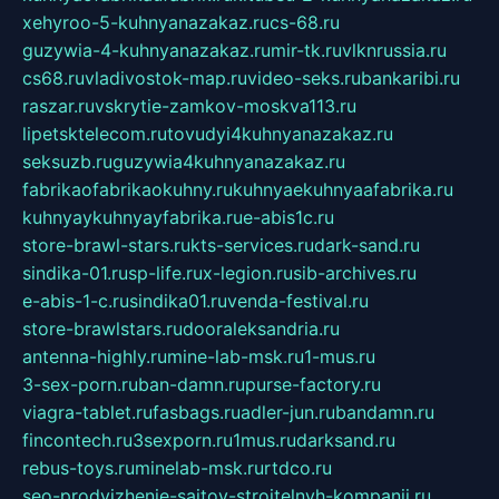
xehyroo-5-kuhnyanazakaz.ru
cs-68.ru
guzywia-4-kuhnyanazakaz.ru
mir-tk.ru
vlknrussia.ru
cs68.ru
vladivostok-map.ru
video-seks.ru
bankaribi.ru
raszar.ru
vskrytie-zamkov-moskva113.ru
lipetsktelecom.ru
tovudyi4kuhnyanazakaz.ru
seksuzb.ru
guzywia4kuhnyanazakaz.ru
fabrikaofabrikaokuhny.ru
kuhnyaekuhnyaafabrika.ru
kuhnyaykuhnyayfabrika.ru
e-abis1c.ru
store-brawl-stars.ru
kts-services.ru
dark-sand.ru
sindika-01.ru
sp-life.ru
x-legion.ru
sib-archives.ru
e-abis-1-c.ru
sindika01.ru
venda-festival.ru
store-brawlstars.ru
dooraleksandria.ru
antenna-highly.ru
mine-lab-msk.ru
1-mus.ru
3-sex-porn.ru
ban-damn.ru
purse-factory.ru
viagra-tablet.ru
fasbags.ru
adler-jun.ru
bandamn.ru
fincontech.ru
3sexporn.ru
1mus.ru
darksand.ru
rebus-toys.ru
minelab-msk.ru
rtdco.ru
seo-prodvizhenie-sajtov-stroitelnyh-kompanij.ru