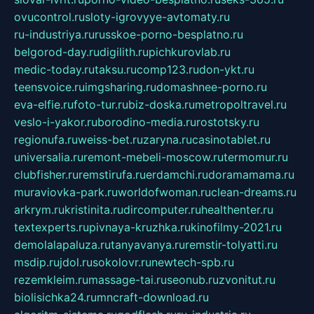
ovucontrol.ru
sloty-igrovyye-avtomaty.ru
ru-industriya.ru
russkoe-porno-besplatno.ru
belgorod-day.ru
digilith.ru
pichkurovlab.ru
medic-today.ru
taksu.ru
comp123.ru
don-ykt.ru
teensvoice.ru
imgsharing.ru
domashnee-porno.ru
eva-elfie.ru
foto-tur.ru
biz-doska.ru
metropoltravel.ru
veslo-i-yakor.ru
borodino-media.ru
rostotsky.ru
regionufa.ru
weiss-bet.ru
zaryna.ru
casinotablet.ru
universalia.ru
remont-mebeli-moscow.ru
termomur.ru
clubfisher.ru
remstirufa.ru
erdamchi.ru
doramamama.ru
muraviovka-park.ru
worldofwoman.ru
clean-dreams.ru
arkrym.ru
kristinita.ru
dircomputer.ru
healthenter.ru
textexperts.ru
pivnaya-kruzhka.ru
kinofilmy-2021.ru
demolalapaluza.ru
tanyavanya.ru
remstir-tolyatti.ru
msdip.ru
jdol.ru
sokolovr.ru
newtech-spb.ru
rezemkleim.ru
massage-tai.ru
seonub.ru
zvonitut.ru
biolisichka24.ru
mncraft-download.ru