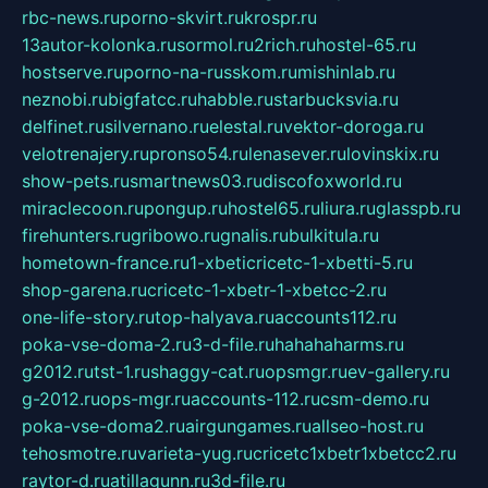
rbc-news.ru
porno-skvirt.ru
krospr.ru
13autor-kolonka.ru
sormol.ru
2rich.ru
hostel-65.ru
hostserve.ru
porno-na-russkom.ru
mishinlab.ru
neznobi.ru
bigfatcc.ru
habble.ru
starbucksvia.ru
delfinet.ru
silvernano.ru
elestal.ru
vektor-doroga.ru
velotrenajery.ru
pronso54.ru
lenasever.ru
lovinskix.ru
show-pets.ru
smartnews03.ru
discofoxworld.ru
miraclecoon.ru
pongup.ru
hostel65.ru
liura.ru
glasspb.ru
firehunters.ru
gribowo.ru
gnalis.ru
bulkitula.ru
hometown-france.ru
1-xbeticricetc-1-xbetti-5.ru
shop-garena.ru
cricetc-1-xbetr-1-xbetcc-2.ru
one-life-story.ru
top-halyava.ru
accounts112.ru
poka-vse-doma-2.ru
3-d-file.ru
hahahaharms.ru
g2012.ru
tst-1.ru
shaggy-cat.ru
opsmgr.ru
ev-gallery.ru
g-2012.ru
ops-mgr.ru
accounts-112.ru
csm-demo.ru
poka-vse-doma2.ru
airgungames.ru
allseo-host.ru
tehosmotre.ru
varieta-yug.ru
cricetc1xbetr1xbetcc2.ru
raytor-d.ru
atillagunn.ru
3d-file.ru