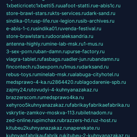
1xbeticricetc1xbetti5.ru
uafoot-statti.ru
e-abis1c.ru
store-brawl-stars.ru
kts-services.ru
dark-sand.ru
sindika-01.ru
sp-life.ru
x-legion.ru
sib-archives.ru
e-abis-1-c.ru
sindika01.ru
venda-festival.ru
store-brawlstars.ru
dooraleksandria.ru
antenna-highly.ru
mine-lab-msk.ru
1-mus.ru
3-sex-porn.ru
ban-damn.ru
purse-factory.ru
viagra-tablet.ru
fasbags.ru
adler-jun.ru
bandamn.ru
fincontech.ru
3sexporn.ru
1mus.ru
darksand.ru
rebus-toys.ru
minelab-msk.ru
alabuga-cityhotel.ru
medsprawo-4-ka.ru
2864420.ru
blagodarenie-spb.ru
zajmy24.ru
tovudyi-4-kuhnyanazakaz.ru
brazzerscom.ru
medsprawo4ka.ru
xehyroo5kuhnyanazakaz.ru
fabrikayfabrikaefabrika.ru
vskrytie-zamkov-moskva-113.ru
biletnadom.ru
zed-online.ru
pimchax.ru
brazzers-hd.ru
z-host.ru
kitubeu2kuhnyanazakaz.ru
naperekate.ru
kuhnyaofabrikaufabrik.ru
kitubeu-2-kuhnyanazakaz.ru