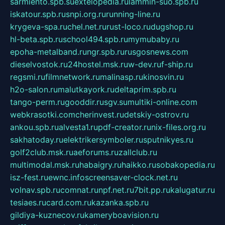
sarmiento.spb.su
extelopedia.ru
lammin-suo.spb.ru
iskatour.spb.ru
snpi.org.ru
running-line.ru
krygeva-spa.ru
chel.net.ru
rust-loco.ru
dugshop.ru
hl-beta.spb.ru
school494.spb.ru
mymubaby.ru
epoha-metalband.ru
ngr.spb.ru
rusgosnews.com
dieselvostok.ru
24hostel.msk.ru
w-dev.ru
f-ship.ru
regsmi.ru
filmnetwork.ru
malinasp.ru
kinosvin.ru
h2o-salon.ru
malutkayork.ru
deltaprim.spb.ru
tango-perm.ru
gooddir.ru
sgv.su
multiki-online.com
webkrasotki.com
cherinvest.ru
detskiy-ostrov.ru
ankou.spb.ru
alvesta1.ru
pdf-creator.ru
nix-files.org.ru
sakhatoday.ru
elektrikersymboler.ru
sputnikyes.ru
golf2club.msk.ru
aeforums.ru
zallclub.ru
multimodal.msk.ru
habaigry.ru
haikko.ru
sobakopedia.ru
isz-fest.ru
ewnc.info
screensaver-clock.net.ru
volnav.spb.ru
comnat.ru
npf.net.ru
7bit.pp.ru
kalugatur.ru
tesiaes.ru
card.com.ru
kazanka.spb.ru
gildiya-kuznecov.ru
kameryboavision.ru