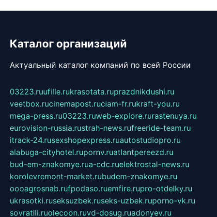
Каталог организаций
Актуальный каталог компаний по всей России
03223.ru
ufille.ru
krasotata.ru
prazdnikdushi.ru
veetbox.ru
cinemapost.ru
ciam-fr.ru
kraft-you.ru
mega-press.ru
03223.ru
web-explore.ru
rastenuya.ru
eurovision-russia.ru
strah-news.ru
freeride-team.ru
itrack-24.ru
sexshopexpress.ru
autostudiopro.ru
alabuga-cityhotel.ru
pornv.ru
atlantpereezd.ru
bud-em-znakomye.ru
a-cdc.ru
elektrostal-news.ru
korolevremont-market.ru
budem-znakomye.ru
oooagrosnab.ru
fpodaso.ru
emfire.ru
pro-otdelky.ru
ukrasotki.ru
seksuzbek.ru
seks-uzbek.ru
porno-vk.ru
sovratili.ru
olecoon.ru
vd-dosug.ru
adonyev.ru