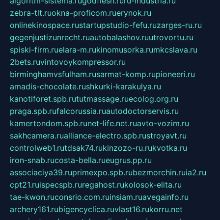
algoritm-sistema.ru
godflesh.ru
ru-industria.ru
zebra-tlt.ru
okna-proficom.ru
erynok.ru
onlinekinospace.ru
startupstudio-fefu.ru
zarges-ru.ru
gegenjustizunrecht.ru
autobalashov.ru
utrovortu.ru
spiski-firm.ru
elara-m.ru
kinomusorka.ru
mkcslava.ru
2bets.ru
vintovoykompressor.ru
birminghamvsfulham.ru
sarmat-komp.ru
pioneeri.ru
amadis-chocolate.ru
shkurki-karakulya.ru
kanotiforet.spb.ru
tutmassage.ru
ecolog.org.ru
praga.spb.ru
falcorussia.ru
autodoctorservis.ru
kamertondom.spb.ru
net-life.net.ru
avto-vozim.ru
sakhcamera.ru
alliance-electro.spb.ru
stroyavt.ru
controlweb1.ru
tdsak74.ru
kinzozo-ru.ru
kvotka.ru
iron-snab.ru
costa-bella.ru
eugrus.pp.ru
associaciya39.ru
primexpo.spb.ru
bezmorchin.ru
ia2.ru
cpt21.ru
ispecspb.ru
regahost.ru
kolosok-elita.ru
tae-kwon.ru
consrio.com.ru
insiam.ru
avegainfo.ru
archery161.ru
bigencyclica.ru
vlast16.ru
korru.net