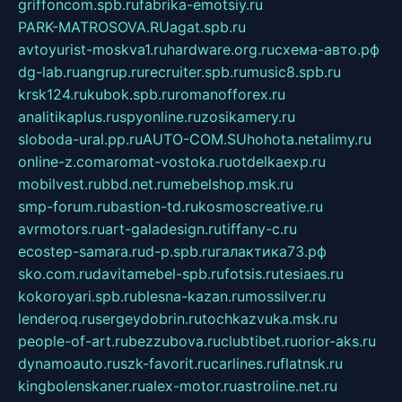
griffoncom.spb.ru
fabrika-emotsiy.ru
PARK-MATROSOVA.RU
agat.spb.ru
avtoyurist-moskva1.ru
hardware.org.ru
схема-авто.рф
dg-lab.ru
angrup.ru
recruiter.spb.ru
music8.spb.ru
krsk124.ru
kubok.spb.ru
romanofforex.ru
analitikaplus.ru
spyonline.ru
zosikamery.ru
sloboda-ural.pp.ru
AUTO-COM.SU
hohota.net
alimy.ru
online-z.com
aromat-vostoka.ru
otdelkaexp.ru
mobilvest.ru
bbd.net.ru
mebelshop.msk.ru
smp-forum.ru
bastion-td.ru
kosmoscreative.ru
avrmotors.ru
art-galadesign.ru
tiffany-c.ru
ecostep-samara.ru
d-p.spb.ru
галактика73.рф
sko.com.ru
davitamebel-spb.ru
fotsis.ru
tesiaes.ru
kokoroyari.spb.ru
blesna-kazan.ru
mossilver.ru
lenderoq.ru
sergeydobrin.ru
tochkazvuka.msk.ru
people-of-art.ru
bezzubova.ru
clubtibet.ru
orior-aks.ru
dynamoauto.ru
szk-favorit.ru
carlines.ru
flatnsk.ru
kingbolenskaner.ru
alex-motor.ru
astroline.net.ru