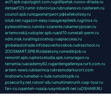
act1.spb.ru
polyglot.com.ru
gidlipetsk.ru
ooo-driada.ru
detsad125.ru
mir-zdoroviya.ru
bruslanovo.ru
siterem.ru
council.spb.ru
лодкипатриот.рф
kafekolizey.ru
iclub.net.ru
gazon-easy.ru
sugarepilekb.ru
grinox.ru
pylesostineco.ru
msts-ozarenie.ru
kameryjooan.ru
artemovskij.ru
dopler.spb.ru
aid70.ru
metall-perm.ru
ndm.msk.ru
ratingzooshop.ru
apiaccess.ru
globalautotrade.info
bezverhovskoe.ru
drsschool.ru
ZOOSMART.SPB.RU
dalakony.ru
medikijob.ru
remontt.spb.ru
photostudia.spb.ru
myragon.ru
terramia.ru
academy62.ru
gardengallereya.ru
rti.com.ru
artem-news.ru
biserinca.ru
krasnodarkurort.com
imshowtv.ru
mebel-v-tule.ru
mobtopik.ru
pcsecurity.net.ru
tool-sib.ru
multimetrunit.ru
sp-tour.ru
fan-cs.ru
santeh-russia.ru
symbian9.net.ru
DSHAIR.RU
tmmotors.spb.ru
xjocuricopii.com
musavtomat.msk.ru
obustrojdom.ru
sovetcik.ru
ybaranovskaya.ru
ppknews.ru
cult-alshei.ru
JAPANRUSSIA.RU