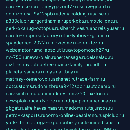
card-voice.ru
rulonnyygazon177.ru
snow-guard.ru
domizbrusa-9x12spb.ru
demaholding.ru
aalse.ru
a380club.ru
argentinamia.ru
perkoka.ru
movie-one.ru
perk-oka.ru
g-octopus.ru
sibarchives.ru
andreislyusar.ru
naruto-x.ru
pursefactory.ru
tor-lyubov-i-grom.ru
spayderhed-2022.ru
movieone.ru
evro-dez.ru
webamator.ru
ma-absolut1.ru
avtopomosch27.ru
nv-750.ru
news-plain.ru
nertansaga.ru
delanalad.ru
dizfiles.ru
youtubefree.ru
aria-family.ru
roadli.ru
planeta-samara.ru
mysmartbuy.ru
matrasy-kemerovo.ru
ashanet.ru
trade-farm.ru
dotcustoms.ru
domizbrusa9x12spb.ru
autodamp.ru
narasimha.ru
djcommodities.ru
nv750.ru
x-ton.ru
newsplain.ru
cardvoice.ru
modopaper.ru
manunae.ru
gbget.ru
alfeihavsalnassr.ru
madoma.ru
tajuncos.ru
petrovkasports.ru
porno-online-besplatno.ru
splclub.ru
york-life.ru
doroga-expo.ru
ribery.ru
cleanmedicine.ru
slovar-ivrit.ru
porno-video-besplatno.ru
seks-365.ru