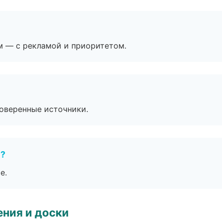
м — с рекламой и приоритетом.
роверенные источники.
е?
е.
ния и доски