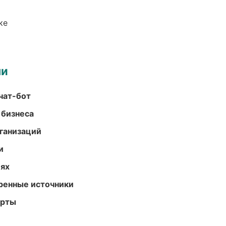
ке
ми
чат-бот
 бизнеса
ганизаций
и
иях
еренные источники
арты