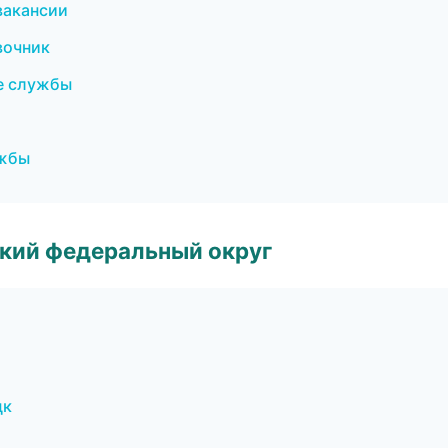
вакансии
вочник
е службы
ужбы
ский федеральный округ
цк