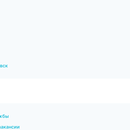
вск
ужбы
вакансии