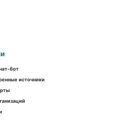
ми
чат-бот
еренные источники
арты
ганизаций
и