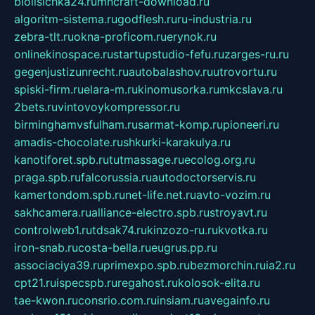
biolisichka24.ru
mncraft-download.ru
algoritm-sistema.ru
godflesh.ru
ru-industria.ru
zebra-tlt.ru
okna-proficom.ru
erynok.ru
onlinekinospace.ru
startupstudio-fefu.ru
zarges-ru.ru
gegenjustizunrecht.ru
autobalashov.ru
utrovortu.ru
spiski-firm.ru
elara-m.ru
kinomusorka.ru
mkcslava.ru
2bets.ru
vintovoykompressor.ru
birminghamvsfulham.ru
sarmat-komp.ru
pioneeri.ru
amadis-chocolate.ru
shkurki-karakulya.ru
kanotiforet.spb.ru
tutmassage.ru
ecolog.org.ru
praga.spb.ru
falcorussia.ru
autodoctorservis.ru
kamertondom.spb.ru
net-life.net.ru
avto-vozim.ru
sakhcamera.ru
alliance-electro.spb.ru
stroyavt.ru
controlweb1.ru
tdsak74.ru
kinzozo-ru.ru
kvotka.ru
iron-snab.ru
costa-bella.ru
eugrus.pp.ru
associaciya39.ru
primexpo.spb.ru
bezmorchin.ru
ia2.ru
cpt21.ru
ispecspb.ru
regahost.ru
kolosok-elita.ru
tae-kwon.ru
consrio.com.ru
insiam.ru
avegainfo.ru