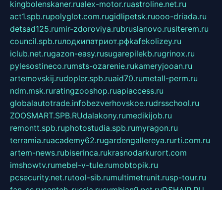
kingbolenskaner.ru
alex-motor.ru
astroline.net.ru
act1.spb.ru
polyglot.com.ru
gidlipetsk.ru
ooo-driada.ru
detsad125.ru
mir-zdoroviya.ru
bruslanovo.ru
siterem.ru
council.spb.ru
лодкипатриот.рф
kafekolizey.ru
iclub.net.ru
gazon-easy.ru
sugarepilekb.ru
grinox.ru
pylesostineco.ru
msts-ozarenie.ru
kameryjooan.ru
artemovskij.ru
dopler.spb.ru
aid70.ru
metall-perm.ru
ndm.msk.ru
ratingzooshop.ru
apiaccess.ru
globalautotrade.info
bezverhovskoe.ru
drsschool.ru
ZOOSMART.SPB.RU
dalakony.ru
medikijob.ru
remontt.spb.ru
photostudia.spb.ru
myragon.ru
terramia.ru
academy62.ru
gardengallereya.ru
rti.com.ru
artem-news.ru
biserinca.ru
krasnodarkurort.com
imshowtv.ru
mebel-v-tule.ru
mobtopik.ru
pcsecurity.net.ru
tool-sib.ru
multimetrunit.ru
sp-tour.ru
fan-cs.ru
santeh-russia.ru
symbian9.net.ru
DSHAIR.RU
tmmotors.spb.ru
xjocuricopii.com
musavtomat.msk.ru
obustrojdom.ru
sovetcik.ru
ybaranovskaya.ru