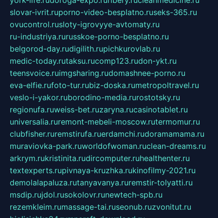
york-life.ru
doroga-expo.ru
ribery.ru
cleanmedicine.ru
slovar-ivrit.ru
porno-video-besplatno.ru
seks-365.ru
ovucontrol.ru
sloty-igrovyye-avtomaty.ru
ru-industriya.ru
russkoe-porno-besplatno.ru
belgorod-day.ru
digilith.ru
pichkurovlab.ru
medic-today.ru
taksu.ru
comp123.ru
don-ykt.ru
teensvoice.ru
imgsharing.ru
domashnee-porno.ru
eva-elfie.ru
foto-tur.ru
biz-doska.ru
metropoltravel.ru
veslo-i-yakor.ru
borodino-media.ru
rostotsky.ru
regionufa.ru
weiss-bet.ru
zaryna.ru
casinotablet.ru
universalia.ru
remont-mebeli-moscow.ru
termomur.ru
clubfisher.ru
remstirufa.ru
erdamchi.ru
doramamama.ru
muraviovka-park.ru
worldofwoman.ru
clean-dreams.ru
arkrym.ru
kristinita.ru
dircomputer.ru
healthenter.ru
textexperts.ru
pivnaya-kruzhka.ru
kinofilmy-2021.ru
demolalapaluza.ru
tanyavanya.ru
remstir-tolyatti.ru
msdip.ru
jdol.ru
sokolovr.ru
newtech-spb.ru
rezemkleim.ru
massage-tai.ru
seonub.ru
zvonitut.ru