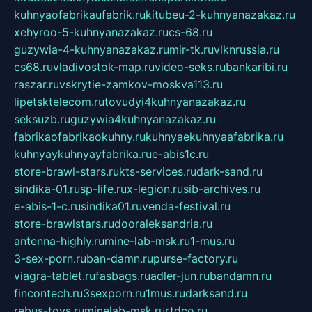
kuhnyaofabrikaufabrik.ru
kitubeu-2-kuhnyanazakaz.ru
xehyroo-5-kuhnyanazakaz.ru
cs-68.ru
guzywia-4-kuhnyanazakaz.ru
mir-tk.ru
vlknrussia.ru
cs68.ru
vladivostok-map.ru
video-seks.ru
bankaribi.ru
raszar.ru
vskrytie-zamkov-moskva113.ru
lipetsktelecom.ru
tovudyi4kuhnyanazakaz.ru
seksuzb.ru
guzywia4kuhnyanazakaz.ru
fabrikaofabrikaokuhny.ru
kuhnyaekuhnyaafabrika.ru
kuhnyaykuhnyayfabrika.ru
e-abis1c.ru
store-brawl-stars.ru
kts-services.ru
dark-sand.ru
sindika-01.ru
sp-life.ru
x-legion.ru
sib-archives.ru
e-abis-1-c.ru
sindika01.ru
venda-festival.ru
store-brawlstars.ru
dooraleksandria.ru
antenna-highly.ru
mine-lab-msk.ru
1-mus.ru
3-sex-porn.ru
ban-damn.ru
purse-factory.ru
viagra-tablet.ru
fasbags.ru
adler-jun.ru
bandamn.ru
fincontech.ru
3sexporn.ru
1mus.ru
darksand.ru
rebus-toys.ru
minelab-msk.ru
rtdco.ru