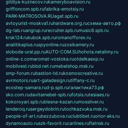
gildiya-kuznecov.ru
kameryboavision.ru
griffoncom.spb.ru
fabrika-emotsiy.ru
PARK-MATROSOVA.RU
agat.spb.ru
avtoyurist-moskva1.ru
hardware.org.ru
схема-авто.рф
dg-lab.ru
angrup.ru
recruiter.spb.ru
music8.spb.ru
krsk124.ru
kubok.spb.ru
romanofforex.ru
analitikaplus.ru
spyonline.ru
zosikamery.ru
sloboda-ural.pp.ru
AUTO-COM.SU
hohota.net
alimy.ru
online-z.com
aromat-vostoka.ru
otdelkaexp.ru
mobilvest.ru
bbd.net.ru
mebelshop.msk.ru
smp-forum.ru
bastion-td.ru
kosmoscreative.ru
avrmotors.ru
art-galadesign.ru
tiffany-c.ru
ecostep-samara.ru
d-p.spb.ru
галактика73.рф
sko.com.ru
davitamebel-spb.ru
fotsis.ru
tesiaes.ru
kokoroyari.spb.ru
blesna-kazan.ru
mossilver.ru
lenderoq.ru
sergeydobrin.ru
tochkazvuka.msk.ru
people-of-art.ru
bezzubova.ru
clubtibet.ru
orior-aks.ru
dynamoauto.ru
szk-favorit.ru
carlines.ru
flatnsk.ru