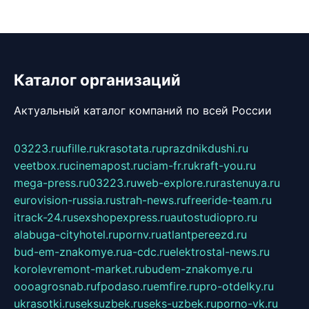
Каталог организаций
Актуальный каталог компаний по всей России
03223.ru
ufille.ru
krasotata.ru
prazdnikdushi.ru
veetbox.ru
cinemapost.ru
ciam-fr.ru
kraft-you.ru
mega-press.ru
03223.ru
web-explore.ru
rastenuya.ru
eurovision-russia.ru
strah-news.ru
freeride-team.ru
itrack-24.ru
sexshopexpress.ru
autostudiopro.ru
alabuga-cityhotel.ru
pornv.ru
atlantpereezd.ru
bud-em-znakomye.ru
a-cdc.ru
elektrostal-news.ru
korolevremont-market.ru
budem-znakomye.ru
oooagrosnab.ru
fpodaso.ru
emfire.ru
pro-otdelky.ru
ukrasotki.ru
seksuzbek.ru
seks-uzbek.ru
porno-vk.ru