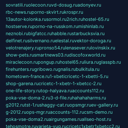
sovratili.ru
olecoon.ru
vd-dosug.ru
adonyev.ru
rbc-news.ru
porno-skvirt.ru
krospr.ru
13autor-kolonka.ru
sormol.ru
2rich.ru
hostel-65.ru
hostserve.ru
porno-na-russkom.ru
mishinlab.ru
neznobi.ru
bigfatcc.ru
habble.ru
starbucksvia.ru
delfinet.ru
silvernano.ru
elestal.ru
vektor-doroga.ru
velotrenajery.ru
pronso54.ru
lenasever.ru
lovinskix.ru
show-pets.ru
smartnews03.ru
discofoxworld.ru
miraclecoon.ru
pongup.ru
hostel65.ru
liura.ru
glasspb.ru
firehunters.ru
gribowo.ru
gnalis.ru
bulkitula.ru
hometown-france.ru
1-xbeticricetc-1-xbetti-5.ru
shop-garena.ru
cricetc-1-xbetr-1-xbetcc-2.ru
one-life-story.ru
top-halyava.ru
accounts112.ru
poka-vse-doma-2.ru
3-d-file.ru
hahahaharms.ru
g2012.ru
tst-1.ru
shaggy-cat.ru
opsmgr.ru
ev-gallery.ru
g-2012.ru
ops-mgr.ru
accounts-112.ru
csm-demo.ru
poka-vse-doma2.ru
airgungames.ru
allseo-host.ru
tehosmotre.ru
varieta-yug.ru
cricetc1xbetr1xbetcc2.ru