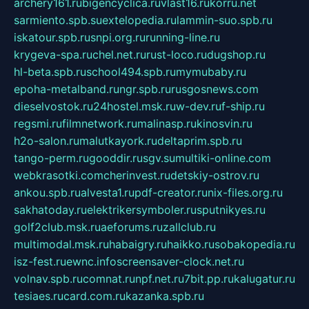
archery161.ru
bigencyclica.ru
vlast16.ru
korru.net
sarmiento.spb.su
extelopedia.ru
lammin-suo.spb.ru
iskatour.spb.ru
snpi.org.ru
running-line.ru
krygeva-spa.ru
chel.net.ru
rust-loco.ru
dugshop.ru
hl-beta.spb.ru
school494.spb.ru
mymubaby.ru
epoha-metalband.ru
ngr.spb.ru
rusgosnews.com
dieselvostok.ru
24hostel.msk.ru
w-dev.ru
f-ship.ru
regsmi.ru
filmnetwork.ru
malinasp.ru
kinosvin.ru
h2o-salon.ru
malutkayork.ru
deltaprim.spb.ru
tango-perm.ru
gooddir.ru
sgv.su
multiki-online.com
webkrasotki.com
cherinvest.ru
detskiy-ostrov.ru
ankou.spb.ru
alvesta1.ru
pdf-creator.ru
nix-files.org.ru
sakhatoday.ru
elektrikersymboler.ru
sputnikyes.ru
golf2club.msk.ru
aeforums.ru
zallclub.ru
multimodal.msk.ru
habaigry.ru
haikko.ru
sobakopedia.ru
isz-fest.ru
ewnc.info
screensaver-clock.net.ru
volnav.spb.ru
comnat.ru
npf.net.ru
7bit.pp.ru
kalugatur.ru
tesiaes.ru
card.com.ru
kazanka.spb.ru