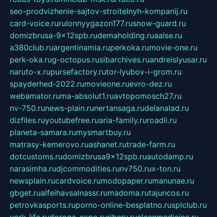
seo-prodvizhenie-sajtov-stroitelnyh-kompanij.ru
card-voice.ru
rulonnyygazon177.ru
snow-guard.ru
domizbrusa-9x12spb.ru
demaholding.ru
aalse.ru
a380club.ru
argentinamia.ru
perkoka.ru
movie-one.ru
perk-oka.ru
g-octopus.ru
sibarchives.ru
andreislyusar.ru
naruto-x.ru
pursefactory.ru
tor-lyubov-i-grom.ru
spayderhed-2022.ru
movieone.ru
evro-dez.ru
webamator.ru
ma-absolut1.ru
avtopomosch27.ru
nv-750.ru
news-plain.ru
nertansaga.ru
delanalad.ru
dizfiles.ru
youtubefree.ru
aria-family.ru
roadli.ru
planeta-samara.ru
mysmartbuy.ru
matrasy-kemerovo.ru
ashanet.ru
trade-farm.ru
dotcustoms.ru
domizbrusa9x12spb.ru
autodamp.ru
narasimha.ru
djcommodities.ru
nv750.ru
x-ton.ru
newsplain.ru
cardvoice.ru
modopaper.ru
manunae.ru
gbget.ru
alfeihavsalnassr.ru
madoma.ru
tajuncos.ru
petrovkasports.ru
porno-online-besplatno.ru
splclub.ru