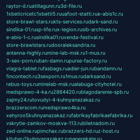
raytor-d.ru
atillagunn.ru
3d-file.ru
1xbeticricetc1xbetti5.ru
uafoot-statti.ru
e-abis1c.ru
store-brawl-stars.ru
kts-services.ru
dark-sand.ru
sindika-01.ru
sp-life.ru
x-legion.ru
sib-archives.ru
e-abis-1-c.ru
sindika01.ru
venda-festival.ru
store-brawlstars.ru
dooraleksandria.ru
antenna-highly.ru
mine-lab-msk.ru
1-mus.ru
3-sex-porn.ru
ban-damn.ru
purse-factory.ru
viagra-tablet.ru
fasbags.ru
adler-jun.ru
bandamn.ru
fincontech.ru
3sexporn.ru
1mus.ru
darksand.ru
rebus-toys.ru
minelab-msk.ru
alabuga-cityhotel.ru
medsprawo-4-ka.ru
2864420.ru
blagodarenie-spb.ru
zajmy24.ru
tovudyi-4-kuhnyanazakaz.ru
brazzerscom.ru
medsprawo4ka.ru
xehyroo5kuhnyanazakaz.ru
fabrikayfabrikaefabrika.ru
vskrytie-zamkov-moskva-113.ru
biletnadom.ru
zed-online.ru
pimchax.ru
brazzers-hd.ru
z-host.ru
kitubeu2kuhnyanazakaz.ru
naperekate.ru