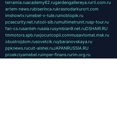
terramia.ru
academy62.ru
gardengallereya.ru
rti.com.ru
artem-news.ru
biserinca.ru
krasnodarkurort.com
imshowtv.ru
mebel-v-tule.ru
mobtopik.ru
pcsecurity.net.ru
tool-sib.ru
multimetrunit.ru
sp-tour.ru
fan-cs.ru
santeh-russia.ru
symbian9.net.ru
DSHAIR.RU
tmmotors.spb.ru
xjocuricopii.com
musavtomat.msk.ru
obustrojdom.ru
sovetcik.ru
ybaranovskaya.ru
ppknews.ru
cult-alshei.ru
JAPANRUSSIA.RU
proekciyamebel.ru
imper-finans.ru
rim.org.ru
glamourai.ru
brassminus.ru
zabor-pro.ru
ftn.pp.ru
dorogoe58.ru
laimengpacker.ru
kuzova-zapchasti.ru
sageerp.ru
taxodrom.ru
dsrazvitie.ru
hardcity.net.ru
ratinghomegames.ru
topservice25.ru
gubernyan.ru
gtglasslined.ru
ii4.ru
tssport.spb.ru
andorra24.com
blackwallstreet.ru
oboimos.ru
optim-doors.com.ru
ikuch.ru
nycr.org.ru
npa21.ru
vremya-ch.spb.ru
desert000.ru
ivtorgi.ru
ifiori.ru
catalog-statei.ru
dcv.org.ru
spetsmaster174.ru
ipkameryhiseeu.ru