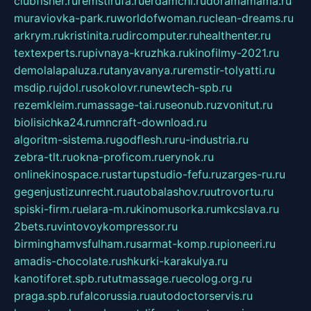
clubfisher.ru
remstirufa.ru
erdamchi.ru
doramamama.ru
muraviovka-park.ru
worldofwoman.ru
clean-dreams.ru
arkrym.ru
kristinita.ru
dircomputer.ru
healthenter.ru
textexperts.ru
pivnaya-kruzhka.ru
kinofilmy-2021.ru
demolalapaluza.ru
tanyavanya.ru
remstir-tolyatti.ru
msdip.ru
jdol.ru
sokolovr.ru
newtech-spb.ru
rezemkleim.ru
massage-tai.ru
seonub.ru
zvonitut.ru
biolisichka24.ru
mncraft-download.ru
algoritm-sistema.ru
godflesh.ru
ru-industria.ru
zebra-tlt.ru
okna-proficom.ru
erynok.ru
onlinekinospace.ru
startupstudio-fefu.ru
zarges-ru.ru
gegenjustizunrecht.ru
autobalashov.ru
utrovortu.ru
spiski-firm.ru
elara-m.ru
kinomusorka.ru
mkcslava.ru
2bets.ru
vintovoykompressor.ru
birminghamvsfulham.ru
sarmat-komp.ru
pioneeri.ru
amadis-chocolate.ru
shkurki-karakulya.ru
kanotiforet.spb.ru
tutmassage.ru
ecolog.org.ru
praga.spb.ru
falcorussia.ru
autodoctorservis.ru