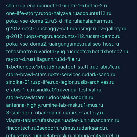
shop-garena.ru
cricetc-1-xbetr-1-xbetcc-2.ru
one-life-story.ru
top-halyava.ru
accounts112.ru
poka-vse-doma-2.ru
3-d-file.ru
hahahaharms.ru
g2012.ru
tst-1.ru
shaggy-cat.ru
opsmgr.ru
ev-gallery.ru
g-2012.ru
ops-mgr.ru
accounts-112.ru
csm-demo.ru
poka-vse-doma2.ru
airgungames.ru
allseo-host.ru
tehosmotre.ru
varieta-yug.ru
cricetc1xbetr1xbetcc2.ru
raytor-d.ru
atillagunn.ru
3d-file.ru
1xbeticricetc1xbetti5.ru
uafoot-statti.ru
e-abis1c.ru
store-brawl-stars.ru
kts-services.ru
dark-sand.ru
sindika-01.ru
sp-life.ru
x-legion.ru
sib-archives.ru
e-abis-1-c.ru
sindika01.ru
venda-festival.ru
store-brawlstars.ru
dooraleksandria.ru
antenna-highly.ru
mine-lab-msk.ru
1-mus.ru
3-sex-porn.ru
ban-damn.ru
purse-factory.ru
viagra-tablet.ru
fasbags.ru
adler-jun.ru
bandamn.ru
fincontech.ru
3sexporn.ru
1mus.ru
darksand.ru
rebus-toys.ru
minelab-msk.ru
alabuga-cityhotel.ru