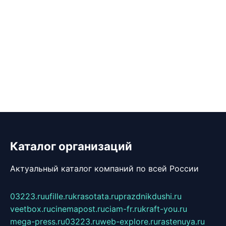
Каталог организаций
Актуальный каталог компаний по всей России
03223.ru
ufille.ru
krasotata.ru
prazdnikdushi.ru
veetbox.ru
cinemapost.ru
ciam-fr.ru
kraft-you.ru
mega-press.ru
03223.ru
web-explore.ru
rastenuya.ru