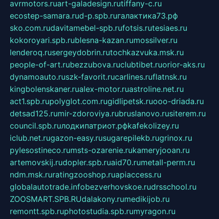
avrmotors.ru
art-galadesign.ru
tiffany-c.ru
ecostep-samara.ru
d-p.spb.ru
галактика73.рф
sko.com.ru
davitamebel-spb.ru
fotsis.ru
tesiaes.ru
kokoroyari.spb.ru
blesna-kazan.ru
mossilver.ru
lenderoq.ru
sergeydobrin.ru
tochkazvuka.msk.ru
people-of-art.ru
bezzubova.ru
clubtibet.ru
orior-aks.ru
dynamoauto.ru
szk-favorit.ru
carlines.ru
flatnsk.ru
kingbolenskaner.ru
alex-motor.ru
astroline.net.ru
act1.spb.ru
polyglot.com.ru
gidlipetsk.ru
ooo-driada.ru
detsad125.ru
mir-zdoroviya.ru
bruslanovo.ru
siterem.ru
council.spb.ru
лодкипатриот.рф
kafekolizey.ru
iclub.net.ru
gazon-easy.ru
sugarepilekb.ru
grinox.ru
pylesostineco.ru
msts-ozarenie.ru
kameryjooan.ru
artemovskij.ru
dopler.spb.ru
aid70.ru
metall-perm.ru
ndm.msk.ru
ratingzooshop.ru
apiaccess.ru
globalautotrade.info
bezverhovskoe.ru
drsschool.ru
ZOOSMART.SPB.RU
dalakony.ru
medikijob.ru
remontt.spb.ru
photostudia.spb.ru
myragon.ru