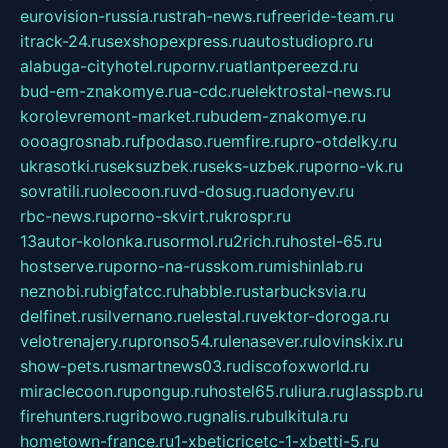
eurovision-russia.ru
strah-news.ru
freeride-team.ru
itrack-24.ru
sexshopexpress.ru
autostudiopro.ru
alabuga-cityhotel.ru
pornv.ru
atlantpereezd.ru
bud-em-znakomye.ru
a-cdc.ru
elektrostal-news.ru
korolevremont-market.ru
budem-znakomye.ru
oooagrosnab.ru
fpodaso.ru
emfire.ru
pro-otdelky.ru
ukrasotki.ru
seksuzbek.ru
seks-uzbek.ru
porno-vk.ru
sovratili.ru
olecoon.ru
vd-dosug.ru
adonyev.ru
rbc-news.ru
porno-skvirt.ru
krospr.ru
13autor-kolonka.ru
sormol.ru
2rich.ru
hostel-65.ru
hostserve.ru
porno-na-russkom.ru
mishinlab.ru
neznobi.ru
bigfatcc.ru
habble.ru
starbucksvia.ru
delfinet.ru
silvernano.ru
elestal.ru
vektor-doroga.ru
velotrenajery.ru
pronso54.ru
lenasever.ru
lovinskix.ru
show-pets.ru
smartnews03.ru
discofoxworld.ru
miraclecoon.ru
pongup.ru
hostel65.ru
liura.ru
glasspb.ru
firehunters.ru
gribowo.ru
gnalis.ru
bulkitula.ru
hometown-france.ru
1-xbeticricetc-1-xbetti-5.ru