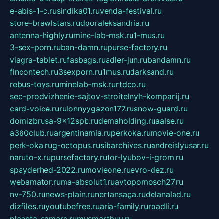
e-abis-1-c.ru
sindika01.ru
venda-festival.ru
store-brawlstars.ru
dooraleksandria.ru
antenna-highly.ru
mine-lab-msk.ru
1-mus.ru
3-sex-porn.ru
ban-damn.ru
purse-factory.ru
viagra-tablet.ru
fasbags.ru
adler-jun.ru
bandamn.ru
fincontech.ru
3sexporn.ru
1mus.ru
darksand.ru
rebus-toys.ru
minelab-msk.ru
rtdco.ru
seo-prodvizhenie-sajtov-stroitelnyh-kompanij.ru
card-voice.ru
rulonnyygazon177.ru
snow-guard.ru
domizbrusa-9x12spb.ru
demaholding.ru
aalse.ru
a380club.ru
argentinamia.ru
perkoka.ru
movie-one.ru
perk-oka.ru
g-octopus.ru
sibarchives.ru
andreislyusar.ru
naruto-x.ru
pursefactory.ru
tor-lyubov-i-grom.ru
spayderhed-2022.ru
movieone.ru
evro-dez.ru
webamator.ru
ma-absolut1.ru
avtopomosch27.ru
nv-750.ru
news-plain.ru
nertansaga.ru
delanalad.ru
dizfiles.ru
youtubefree.ru
aria-family.ru
roadli.ru
planeta-samara.ru
mysmartbuy.ru