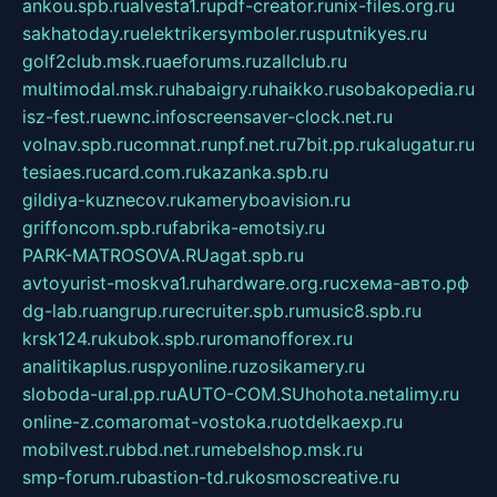
ankou.spb.ru
alvesta1.ru
pdf-creator.ru
nix-files.org.ru
sakhatoday.ru
elektrikersymboler.ru
sputnikyes.ru
golf2club.msk.ru
aeforums.ru
zallclub.ru
multimodal.msk.ru
habaigry.ru
haikko.ru
sobakopedia.ru
isz-fest.ru
ewnc.info
screensaver-clock.net.ru
volnav.spb.ru
comnat.ru
npf.net.ru
7bit.pp.ru
kalugatur.ru
tesiaes.ru
card.com.ru
kazanka.spb.ru
gildiya-kuznecov.ru
kameryboavision.ru
griffoncom.spb.ru
fabrika-emotsiy.ru
PARK-MATROSOVA.RU
agat.spb.ru
avtoyurist-moskva1.ru
hardware.org.ru
схема-авто.рф
dg-lab.ru
angrup.ru
recruiter.spb.ru
music8.spb.ru
krsk124.ru
kubok.spb.ru
romanofforex.ru
analitikaplus.ru
spyonline.ru
zosikamery.ru
sloboda-ural.pp.ru
AUTO-COM.SU
hohota.net
alimy.ru
online-z.com
aromat-vostoka.ru
otdelkaexp.ru
mobilvest.ru
bbd.net.ru
mebelshop.msk.ru
smp-forum.ru
bastion-td.ru
kosmoscreative.ru