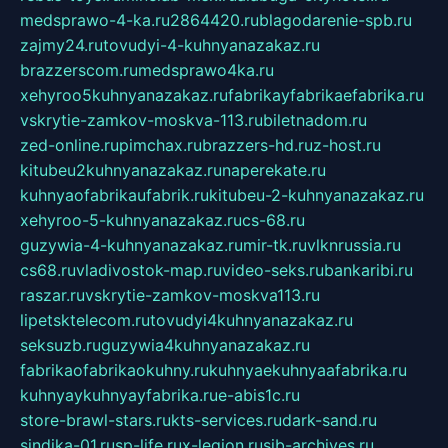
medsprawo-4-ka.ru
2864420.ru
blagodarenie-spb.ru
zajmy24.ru
tovudyi-4-kuhnyanazakaz.ru
brazzerscom.ru
medsprawo4ka.ru
xehyroo5kuhnyanazakaz.ru
fabrikayfabrikaefabrika.ru
vskrytie-zamkov-moskva-113.ru
biletnadom.ru
zed-online.ru
pimchax.ru
brazzers-hd.ru
z-host.ru
kitubeu2kuhnyanazakaz.ru
naperekate.ru
kuhnyaofabrikaufabrik.ru
kitubeu-2-kuhnyanazakaz.ru
xehyroo-5-kuhnyanazakaz.ru
cs-68.ru
guzywia-4-kuhnyanazakaz.ru
mir-tk.ru
vlknrussia.ru
cs68.ru
vladivostok-map.ru
video-seks.ru
bankaribi.ru
raszar.ru
vskrytie-zamkov-moskva113.ru
lipetsktelecom.ru
tovudyi4kuhnyanazakaz.ru
seksuzb.ru
guzywia4kuhnyanazakaz.ru
fabrikaofabrikaokuhny.ru
kuhnyaekuhnyaafabrika.ru
kuhnyaykuhnyayfabrika.ru
e-abis1c.ru
store-brawl-stars.ru
kts-services.ru
dark-sand.ru
sindika-01.ru
sp-life.ru
x-legion.ru
sib-archives.ru