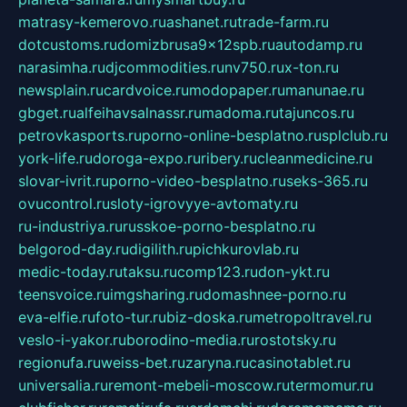
matrasy-kemerovo.ru
ashanet.ru
trade-farm.ru
dotcustoms.ru
domizbrusa9x12spb.ru
autodamp.ru
narasimha.ru
djcommodities.ru
nv750.ru
x-ton.ru
newsplain.ru
cardvoice.ru
modopaper.ru
manunae.ru
gbget.ru
alfeihavsalnassr.ru
madoma.ru
tajuncos.ru
petrovkasports.ru
porno-online-besplatno.ru
splclub.ru
york-life.ru
doroga-expo.ru
ribery.ru
cleanmedicine.ru
slovar-ivrit.ru
porno-video-besplatno.ru
seks-365.ru
ovucontrol.ru
sloty-igrovyye-avtomaty.ru
ru-industriya.ru
russkoe-porno-besplatno.ru
belgorod-day.ru
digilith.ru
pichkurovlab.ru
medic-today.ru
taksu.ru
comp123.ru
don-ykt.ru
teensvoice.ru
imgsharing.ru
domashnee-porno.ru
eva-elfie.ru
foto-tur.ru
biz-doska.ru
metropoltravel.ru
veslo-i-yakor.ru
borodino-media.ru
rostotsky.ru
regionufa.ru
weiss-bet.ru
zaryna.ru
casinotablet.ru
universalia.ru
remont-mebeli-moscow.ru
termomur.ru