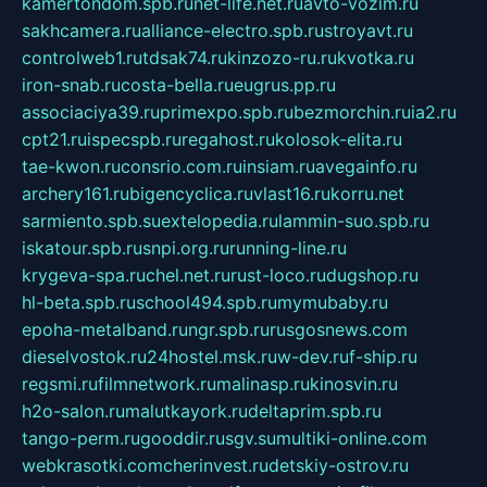
kamertondom.spb.ru
net-life.net.ru
avto-vozim.ru
sakhcamera.ru
alliance-electro.spb.ru
stroyavt.ru
controlweb1.ru
tdsak74.ru
kinzozo-ru.ru
kvotka.ru
iron-snab.ru
costa-bella.ru
eugrus.pp.ru
associaciya39.ru
primexpo.spb.ru
bezmorchin.ru
ia2.ru
cpt21.ru
ispecspb.ru
regahost.ru
kolosok-elita.ru
tae-kwon.ru
consrio.com.ru
insiam.ru
avegainfo.ru
archery161.ru
bigencyclica.ru
vlast16.ru
korru.net
sarmiento.spb.su
extelopedia.ru
lammin-suo.spb.ru
iskatour.spb.ru
snpi.org.ru
running-line.ru
krygeva-spa.ru
chel.net.ru
rust-loco.ru
dugshop.ru
hl-beta.spb.ru
school494.spb.ru
mymubaby.ru
epoha-metalband.ru
ngr.spb.ru
rusgosnews.com
dieselvostok.ru
24hostel.msk.ru
w-dev.ru
f-ship.ru
regsmi.ru
filmnetwork.ru
malinasp.ru
kinosvin.ru
h2o-salon.ru
malutkayork.ru
deltaprim.spb.ru
tango-perm.ru
gooddir.ru
sgv.su
multiki-online.com
webkrasotki.com
cherinvest.ru
detskiy-ostrov.ru