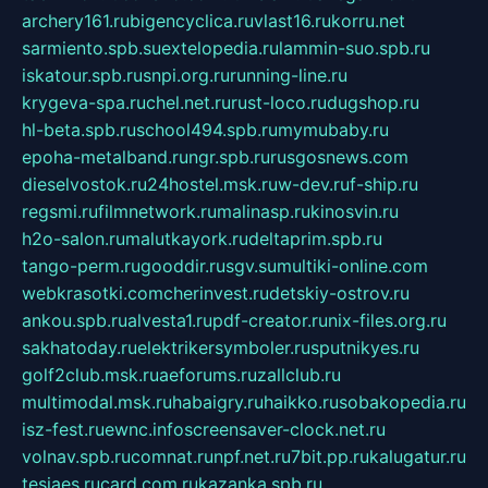
archery161.ru
bigencyclica.ru
vlast16.ru
korru.net
sarmiento.spb.su
extelopedia.ru
lammin-suo.spb.ru
iskatour.spb.ru
snpi.org.ru
running-line.ru
krygeva-spa.ru
chel.net.ru
rust-loco.ru
dugshop.ru
hl-beta.spb.ru
school494.spb.ru
mymubaby.ru
epoha-metalband.ru
ngr.spb.ru
rusgosnews.com
dieselvostok.ru
24hostel.msk.ru
w-dev.ru
f-ship.ru
regsmi.ru
filmnetwork.ru
malinasp.ru
kinosvin.ru
h2o-salon.ru
malutkayork.ru
deltaprim.spb.ru
tango-perm.ru
gooddir.ru
sgv.su
multiki-online.com
webkrasotki.com
cherinvest.ru
detskiy-ostrov.ru
ankou.spb.ru
alvesta1.ru
pdf-creator.ru
nix-files.org.ru
sakhatoday.ru
elektrikersymboler.ru
sputnikyes.ru
golf2club.msk.ru
aeforums.ru
zallclub.ru
multimodal.msk.ru
habaigry.ru
haikko.ru
sobakopedia.ru
isz-fest.ru
ewnc.info
screensaver-clock.net.ru
volnav.spb.ru
comnat.ru
npf.net.ru
7bit.pp.ru
kalugatur.ru
tesiaes.ru
card.com.ru
kazanka.spb.ru