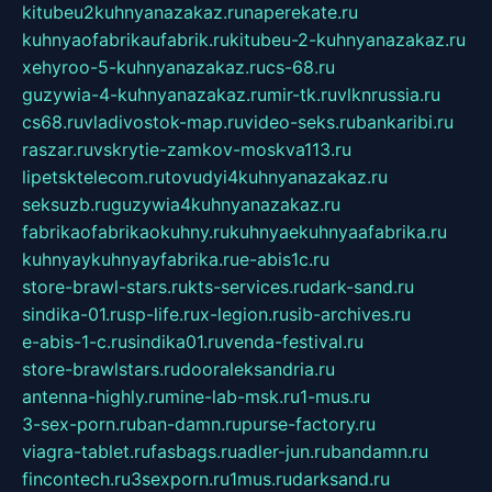
kitubeu2kuhnyanazakaz.ru
naperekate.ru
kuhnyaofabrikaufabrik.ru
kitubeu-2-kuhnyanazakaz.ru
xehyroo-5-kuhnyanazakaz.ru
cs-68.ru
guzywia-4-kuhnyanazakaz.ru
mir-tk.ru
vlknrussia.ru
cs68.ru
vladivostok-map.ru
video-seks.ru
bankaribi.ru
raszar.ru
vskrytie-zamkov-moskva113.ru
lipetsktelecom.ru
tovudyi4kuhnyanazakaz.ru
seksuzb.ru
guzywia4kuhnyanazakaz.ru
fabrikaofabrikaokuhny.ru
kuhnyaekuhnyaafabrika.ru
kuhnyaykuhnyayfabrika.ru
e-abis1c.ru
store-brawl-stars.ru
kts-services.ru
dark-sand.ru
sindika-01.ru
sp-life.ru
x-legion.ru
sib-archives.ru
e-abis-1-c.ru
sindika01.ru
venda-festival.ru
store-brawlstars.ru
dooraleksandria.ru
antenna-highly.ru
mine-lab-msk.ru
1-mus.ru
3-sex-porn.ru
ban-damn.ru
purse-factory.ru
viagra-tablet.ru
fasbags.ru
adler-jun.ru
bandamn.ru
fincontech.ru
3sexporn.ru
1mus.ru
darksand.ru