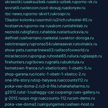
ukrasotki.ru
seksuzbek.ru
seks-uzbek.ru
porno-vk.ru
sovratili.ru
olecoon.ru
vd-dosug.ru
adonyev.ru
rbc-news.ru
porno-skvirt.ru
krospr.ru
13autor-kolonka.ru
sormol.ru
2rich.ru
hostel-65.ru
hostserve.ru
porno-na-russkom.ru
mishinlab.ru
neznobi.ru
bigfatcc.ru
habble.ru
starbucksvia.ru
delfinet.ru
silvernano.ru
elestal.ru
vektor-doroga.ru
velotrenajery.ru
pronso54.ru
lenasever.ru
lovinskix.ru
show-pets.ru
smartnews03.ru
discofoxworld.ru
miraclecoon.ru
pongup.ru
hostel65.ru
liura.ru
glasspb.ru
firehunters.ru
gribowo.ru
gnalis.ru
bulkitula.ru
hometown-france.ru
1-xbeticricetc-1-xbetti-5.ru
shop-garena.ru
cricetc-1-xbetr-1-xbetcc-2.ru
one-life-story.ru
top-halyava.ru
accounts112.ru
poka-vse-doma-2.ru
3-d-file.ru
hahahaharms.ru
g2012.ru
tst-1.ru
shaggy-cat.ru
opsmgr.ru
ev-gallery.ru
g-2012.ru
ops-mgr.ru
accounts-112.ru
csm-demo.ru
poka-vse-doma2.ru
airgungames.ru
allseo-host.ru