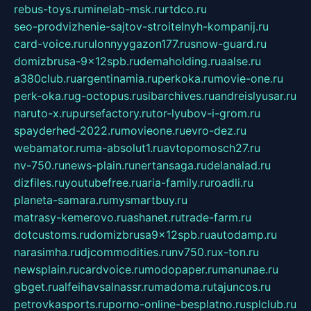
rebus-toys.ru
minelab-msk.ru
rtdco.ru
seo-prodvizhenie-sajtov-stroitelnyh-kompanij.ru
card-voice.ru
rulonnyygazon177.ru
snow-guard.ru
domizbrusa-9x12spb.ru
demaholding.ru
aalse.ru
a380club.ru
argentinamia.ru
perkoka.ru
movie-one.ru
perk-oka.ru
g-octopus.ru
sibarchives.ru
andreislyusar.ru
naruto-x.ru
pursefactory.ru
tor-lyubov-i-grom.ru
spayderhed-2022.ru
movieone.ru
evro-dez.ru
webamator.ru
ma-absolut1.ru
avtopomosch27.ru
nv-750.ru
news-plain.ru
nertansaga.ru
delanalad.ru
dizfiles.ru
youtubefree.ru
aria-family.ru
roadli.ru
planeta-samara.ru
mysmartbuy.ru
matrasy-kemerovo.ru
ashanet.ru
trade-farm.ru
dotcustoms.ru
domizbrusa9x12spb.ru
autodamp.ru
narasimha.ru
djcommodities.ru
nv750.ru
x-ton.ru
newsplain.ru
cardvoice.ru
modopaper.ru
manunae.ru
gbget.ru
alfeihavsalnassr.ru
madoma.ru
tajuncos.ru
petrovkasports.ru
porno-online-besplatno.ru
splclub.ru