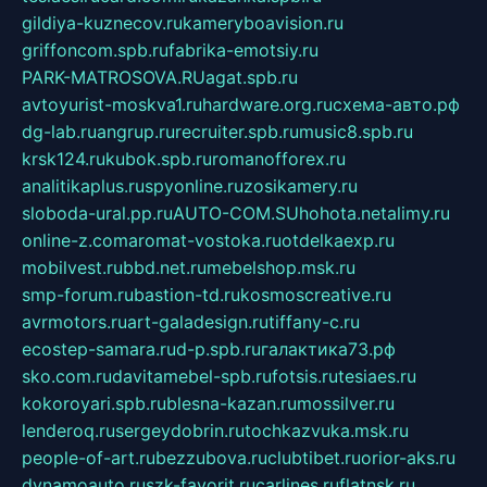
gildiya-kuznecov.ru
kameryboavision.ru
griffoncom.spb.ru
fabrika-emotsiy.ru
PARK-MATROSOVA.RU
agat.spb.ru
avtoyurist-moskva1.ru
hardware.org.ru
схема-авто.рф
dg-lab.ru
angrup.ru
recruiter.spb.ru
music8.spb.ru
krsk124.ru
kubok.spb.ru
romanofforex.ru
analitikaplus.ru
spyonline.ru
zosikamery.ru
sloboda-ural.pp.ru
AUTO-COM.SU
hohota.net
alimy.ru
online-z.com
aromat-vostoka.ru
otdelkaexp.ru
mobilvest.ru
bbd.net.ru
mebelshop.msk.ru
smp-forum.ru
bastion-td.ru
kosmoscreative.ru
avrmotors.ru
art-galadesign.ru
tiffany-c.ru
ecostep-samara.ru
d-p.spb.ru
галактика73.рф
sko.com.ru
davitamebel-spb.ru
fotsis.ru
tesiaes.ru
kokoroyari.spb.ru
blesna-kazan.ru
mossilver.ru
lenderoq.ru
sergeydobrin.ru
tochkazvuka.msk.ru
people-of-art.ru
bezzubova.ru
clubtibet.ru
orior-aks.ru
dynamoauto.ru
szk-favorit.ru
carlines.ru
flatnsk.ru