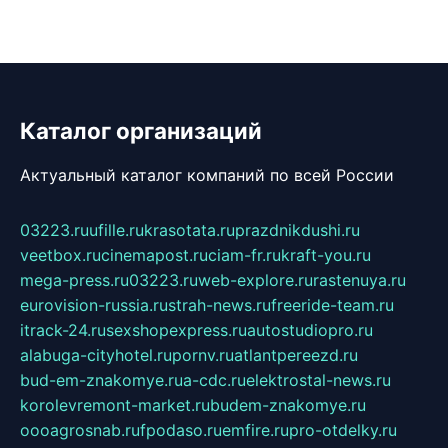
Каталог организаций
Актуальный каталог компаний по всей России
03223.ru
ufille.ru
krasotata.ru
prazdnikdushi.ru
veetbox.ru
cinemapost.ru
ciam-fr.ru
kraft-you.ru
mega-press.ru
03223.ru
web-explore.ru
rastenuya.ru
eurovision-russia.ru
strah-news.ru
freeride-team.ru
itrack-24.ru
sexshopexpress.ru
autostudiopro.ru
alabuga-cityhotel.ru
pornv.ru
atlantpereezd.ru
bud-em-znakomye.ru
a-cdc.ru
elektrostal-news.ru
korolevremont-market.ru
budem-znakomye.ru
oooagrosnab.ru
fpodaso.ru
emfire.ru
pro-otdelky.ru