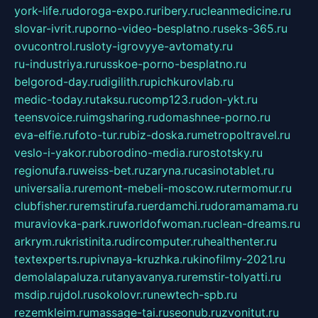
york-life.ru
doroga-expo.ru
ribery.ru
cleanmedicine.ru
slovar-ivrit.ru
porno-video-besplatno.ru
seks-365.ru
ovucontrol.ru
sloty-igrovyye-avtomaty.ru
ru-industriya.ru
russkoe-porno-besplatno.ru
belgorod-day.ru
digilith.ru
pichkurovlab.ru
medic-today.ru
taksu.ru
comp123.ru
don-ykt.ru
teensvoice.ru
imgsharing.ru
domashnee-porno.ru
eva-elfie.ru
foto-tur.ru
biz-doska.ru
metropoltravel.ru
veslo-i-yakor.ru
borodino-media.ru
rostotsky.ru
regionufa.ru
weiss-bet.ru
zaryna.ru
casinotablet.ru
universalia.ru
remont-mebeli-moscow.ru
termomur.ru
clubfisher.ru
remstirufa.ru
erdamchi.ru
doramamama.ru
muraviovka-park.ru
worldofwoman.ru
clean-dreams.ru
arkrym.ru
kristinita.ru
dircomputer.ru
healthenter.ru
textexperts.ru
pivnaya-kruzhka.ru
kinofilmy-2021.ru
demolalapaluza.ru
tanyavanya.ru
remstir-tolyatti.ru
msdip.ru
jdol.ru
sokolovr.ru
newtech-spb.ru
rezemkleim.ru
massage-tai.ru
seonub.ru
zvonitut.ru