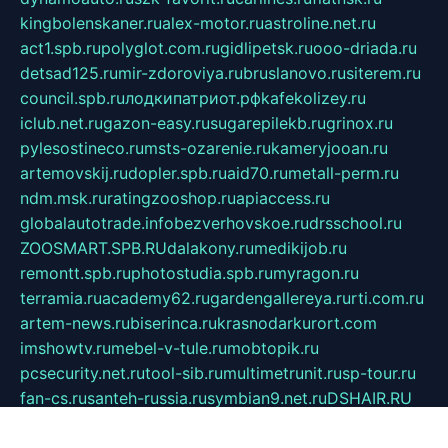
kingbolenskaner.ru
alex-motor.ru
astroline.net.ru
act1.spb.ru
polyglot.com.ru
gidlipetsk.ru
ooo-driada.ru
detsad125.ru
mir-zdoroviya.ru
bruslanovo.ru
siterem.ru
council.spb.ru
лодкипатриот.рф
kafekolizey.ru
iclub.net.ru
gazon-easy.ru
sugarepilekb.ru
grinox.ru
pylesostineco.ru
msts-ozarenie.ru
kameryjooan.ru
artemovskij.ru
dopler.spb.ru
aid70.ru
metall-perm.ru
ndm.msk.ru
ratingzooshop.ru
apiaccess.ru
globalautotrade.info
bezverhovskoe.ru
drsschool.ru
ZOOSMART.SPB.RU
dalakony.ru
medikijob.ru
remontt.spb.ru
photostudia.spb.ru
myragon.ru
terramia.ru
academy62.ru
gardengallereya.ru
rti.com.ru
artem-news.ru
biserinca.ru
krasnodarkurort.com
imshowtv.ru
mebel-v-tule.ru
mobtopik.ru
pcsecurity.net.ru
tool-sib.ru
multimetrunit.ru
sp-tour.ru
fan-cs.ru
santeh-russia.ru
symbian9.net.ru
DSHAIR.RU
tmmotors.spb.ru
xjocuricopii.com
musavtomat.msk.ru
obustrojdom.ru
sovetcik.ru
ybaranovskaya.ru