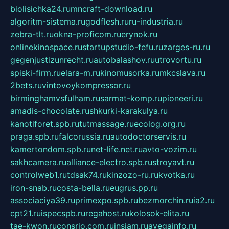
biolisichka24.ru
mncraft-download.ru
algoritm-sistema.ru
godflesh.ru
ru-industria.ru
zebra-tlt.ru
okna-proficom.ru
erynok.ru
onlinekinospace.ru
startupstudio-fefu.ru
zarges-ru.ru
gegenjustizunrecht.ru
autobalashov.ru
utrovortu.ru
spiski-firm.ru
elara-m.ru
kinomusorka.ru
mkcslava.ru
2bets.ru
vintovoykompressor.ru
birminghamvsfulham.ru
sarmat-komp.ru
pioneeri.ru
amadis-chocolate.ru
shkurki-karakulya.ru
kanotiforet.spb.ru
tutmassage.ru
ecolog.org.ru
praga.spb.ru
falcorussia.ru
autodoctorservis.ru
kamertondom.spb.ru
net-life.net.ru
avto-vozim.ru
sakhcamera.ru
alliance-electro.spb.ru
stroyavt.ru
controlweb1.ru
tdsak74.ru
kinzozo-ru.ru
kvotka.ru
iron-snab.ru
costa-bella.ru
eugrus.pp.ru
associaciya39.ru
primexpo.spb.ru
bezmorchin.ru
ia2.ru
cpt21.ru
ispecspb.ru
regahost.ru
kolosok-elita.ru
tae-kwon.ru
consrio.com.ru
insiam.ru
avegainfo.ru