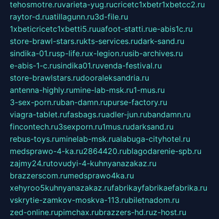
tehosmotre.ru
varieta-yug.ru
cricetc1xbetr1xbetcc2.ru
raytor-d.ru
atillagunn.ru
3d-file.ru
1xbeticricetc1xbetti5.ru
uafoot-statti.ru
e-abis1c.ru
store-brawl-stars.ru
kts-services.ru
dark-sand.ru
sindika-01.ru
sp-life.ru
x-legion.ru
sib-archives.ru
e-abis-1-c.ru
sindika01.ru
venda-festival.ru
store-brawlstars.ru
dooraleksandria.ru
antenna-highly.ru
mine-lab-msk.ru
1-mus.ru
3-sex-porn.ru
ban-damn.ru
purse-factory.ru
viagra-tablet.ru
fasbags.ru
adler-jun.ru
bandamn.ru
fincontech.ru
3sexporn.ru
1mus.ru
darksand.ru
rebus-toys.ru
minelab-msk.ru
alabuga-cityhotel.ru
medsprawo-4-ka.ru
2864420.ru
blagodarenie-spb.ru
zajmy24.ru
tovudyi-4-kuhnyanazakaz.ru
brazzerscom.ru
medsprawo4ka.ru
xehyroo5kuhnyanazakaz.ru
fabrikayfabrikaefabrika.ru
vskrytie-zamkov-moskva-113.ru
biletnadom.ru
zed-online.ru
pimchax.ru
brazzers-hd.ru
z-host.ru