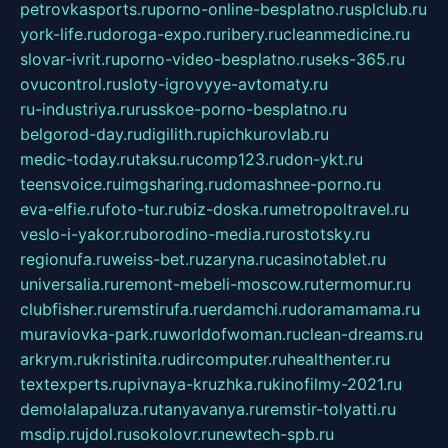
petrovkasports.ru
porno-online-besplatno.ru
splclub.ru
york-life.ru
doroga-expo.ru
ribery.ru
cleanmedicine.ru
slovar-ivrit.ru
porno-video-besplatno.ru
seks-365.ru
ovucontrol.ru
sloty-igrovyye-avtomaty.ru
ru-industriya.ru
russkoe-porno-besplatno.ru
belgorod-day.ru
digilith.ru
pichkurovlab.ru
medic-today.ru
taksu.ru
comp123.ru
don-ykt.ru
teensvoice.ru
imgsharing.ru
domashnee-porno.ru
eva-elfie.ru
foto-tur.ru
biz-doska.ru
metropoltravel.ru
veslo-i-yakor.ru
borodino-media.ru
rostotsky.ru
regionufa.ru
weiss-bet.ru
zaryna.ru
casinotablet.ru
universalia.ru
remont-mebeli-moscow.ru
termomur.ru
clubfisher.ru
remstirufa.ru
erdamchi.ru
doramamama.ru
muraviovka-park.ru
worldofwoman.ru
clean-dreams.ru
arkrym.ru
kristinita.ru
dircomputer.ru
healthenter.ru
textexperts.ru
pivnaya-kruzhka.ru
kinofilmy-2021.ru
demolalapaluza.ru
tanyavanya.ru
remstir-tolyatti.ru
msdip.ru
jdol.ru
sokolovr.ru
newtech-spb.ru