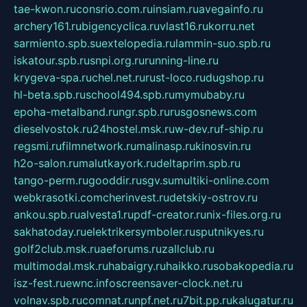
tae-kwon.ru
consrio.com.ru
insiam.ru
avegainfo.ru
archery161.ru
bigencyclica.ru
vlast16.ru
korru.net
sarmiento.spb.su
extelopedia.ru
lammin-suo.spb.ru
iskatour.spb.ru
snpi.org.ru
running-line.ru
krygeva-spa.ru
chel.net.ru
rust-loco.ru
dugshop.ru
hl-beta.spb.ru
school494.spb.ru
mymubaby.ru
epoha-metalband.ru
ngr.spb.ru
rusgosnews.com
dieselvostok.ru
24hostel.msk.ru
w-dev.ru
f-ship.ru
regsmi.ru
filmnetwork.ru
malinasp.ru
kinosvin.ru
h2o-salon.ru
malutkayork.ru
deltaprim.spb.ru
tango-perm.ru
gooddir.ru
sgv.su
multiki-online.com
webkrasotki.com
cherinvest.ru
detskiy-ostrov.ru
ankou.spb.ru
alvesta1.ru
pdf-creator.ru
nix-files.org.ru
sakhatoday.ru
elektrikersymboler.ru
sputnikyes.ru
golf2club.msk.ru
aeforums.ru
zallclub.ru
multimodal.msk.ru
habaigry.ru
haikko.ru
sobakopedia.ru
isz-fest.ru
ewnc.info
screensaver-clock.net.ru
volnav.spb.ru
comnat.ru
npf.net.ru
7bit.pp.ru
kalugatur.ru