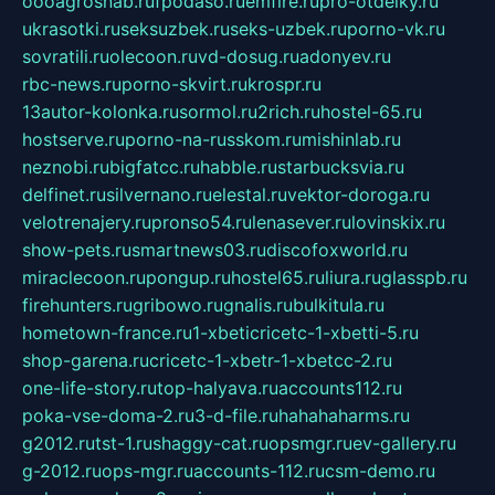
oooagrosnab.ru
fpodaso.ru
emfire.ru
pro-otdelky.ru
ukrasotki.ru
seksuzbek.ru
seks-uzbek.ru
porno-vk.ru
sovratili.ru
olecoon.ru
vd-dosug.ru
adonyev.ru
rbc-news.ru
porno-skvirt.ru
krospr.ru
13autor-kolonka.ru
sormol.ru
2rich.ru
hostel-65.ru
hostserve.ru
porno-na-russkom.ru
mishinlab.ru
neznobi.ru
bigfatcc.ru
habble.ru
starbucksvia.ru
delfinet.ru
silvernano.ru
elestal.ru
vektor-doroga.ru
velotrenajery.ru
pronso54.ru
lenasever.ru
lovinskix.ru
show-pets.ru
smartnews03.ru
discofoxworld.ru
miraclecoon.ru
pongup.ru
hostel65.ru
liura.ru
glasspb.ru
firehunters.ru
gribowo.ru
gnalis.ru
bulkitula.ru
hometown-france.ru
1-xbeticricetc-1-xbetti-5.ru
shop-garena.ru
cricetc-1-xbetr-1-xbetcc-2.ru
one-life-story.ru
top-halyava.ru
accounts112.ru
poka-vse-doma-2.ru
3-d-file.ru
hahahaharms.ru
g2012.ru
tst-1.ru
shaggy-cat.ru
opsmgr.ru
ev-gallery.ru
g-2012.ru
ops-mgr.ru
accounts-112.ru
csm-demo.ru