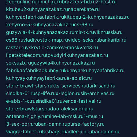
zed-online.ru
pimchax.ru
brazzers-hd.ru
z-host.ru
kitubeu2kuhnyanazakaz.ru
naperekate.ru
kuhnyaofabrikaufabrik.ru
kitubeu-2-kuhnyanazakaz.ru
xehyroo-5-kuhnyanazakaz.ru
cs-68.ru
guzywia-4-kuhnyanazakaz.ru
mir-tk.ru
vlknrussia.ru
cs68.ru
vladivostok-map.ru
video-seks.ru
bankaribi.ru
raszar.ru
vskrytie-zamkov-moskva113.ru
lipetsktelecom.ru
tovudyi4kuhnyanazakaz.ru
seksuzb.ru
guzywia4kuhnyanazakaz.ru
fabrikaofabrikaokuhny.ru
kuhnyaekuhnyaafabrika.ru
kuhnyaykuhnyayfabrika.ru
e-abis1c.ru
store-brawl-stars.ru
kts-services.ru
dark-sand.ru
sindika-01.ru
sp-life.ru
x-legion.ru
sib-archives.ru
e-abis-1-c.ru
sindika01.ru
venda-festival.ru
store-brawlstars.ru
dooraleksandria.ru
antenna-highly.ru
mine-lab-msk.ru
1-mus.ru
3-sex-porn.ru
ban-damn.ru
purse-factory.ru
viagra-tablet.ru
fasbags.ru
adler-jun.ru
bandamn.ru