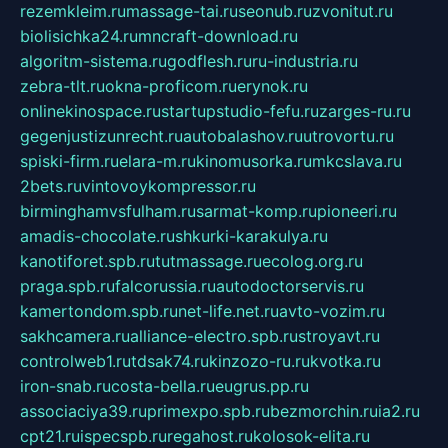
rezemkleim.ru
massage-tai.ru
seonub.ru
zvonitut.ru
biolisichka24.ru
mncraft-download.ru
algoritm-sistema.ru
godflesh.ru
ru-industria.ru
zebra-tlt.ru
okna-proficom.ru
erynok.ru
onlinekinospace.ru
startupstudio-fefu.ru
zarges-ru.ru
gegenjustizunrecht.ru
autobalashov.ru
utrovortu.ru
spiski-firm.ru
elara-m.ru
kinomusorka.ru
mkcslava.ru
2bets.ru
vintovoykompressor.ru
birminghamvsfulham.ru
sarmat-komp.ru
pioneeri.ru
amadis-chocolate.ru
shkurki-karakulya.ru
kanotiforet.spb.ru
tutmassage.ru
ecolog.org.ru
praga.spb.ru
falcorussia.ru
autodoctorservis.ru
kamertondom.spb.ru
net-life.net.ru
avto-vozim.ru
sakhcamera.ru
alliance-electro.spb.ru
stroyavt.ru
controlweb1.ru
tdsak74.ru
kinzozo-ru.ru
kvotka.ru
iron-snab.ru
costa-bella.ru
eugrus.pp.ru
associaciya39.ru
primexpo.spb.ru
bezmorchin.ru
ia2.ru
cpt21.ru
ispecspb.ru
regahost.ru
kolosok-elita.ru