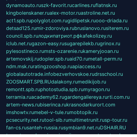
dynamoauto.ru
szk-favorit.ru
carlines.ru
flatnsk.ru
kingbolenskaner.ru
alex-motor.ru
astroline.net.ru
act1.spb.ru
polyglot.com.ru
gidlipetsk.ru
ooo-driada.ru
detsad125.ru
mir-zdoroviya.ru
bruslanovo.ru
siterem.ru
council.spb.ru
лодкипатриот.рф
kafekolizey.ru
iclub.net.ru
gazon-easy.ru
sugarepilekb.ru
grinox.ru
pylesostineco.ru
msts-ozarenie.ru
kameryjooan.ru
artemovskij.ru
dopler.spb.ru
aid70.ru
metall-perm.ru
ndm.msk.ru
ratingzooshop.ru
apiaccess.ru
globalautotrade.info
bezverhovskoe.ru
drsschool.ru
ZOOSMART.SPB.RU
dalakony.ru
medikijob.ru
remontt.spb.ru
photostudia.spb.ru
myragon.ru
terramia.ru
academy62.ru
gardengallereya.ru
rti.com.ru
artem-news.ru
biserinca.ru
krasnodarkurort.com
imshowtv.ru
mebel-v-tule.ru
mobtopik.ru
pcsecurity.net.ru
tool-sib.ru
multimetrunit.ru
sp-tour.ru
fan-cs.ru
santeh-russia.ru
symbian9.net.ru
DSHAIR.RU
tmmotors.spb.ru
xjocuricopii.com
musavtomat.msk.ru