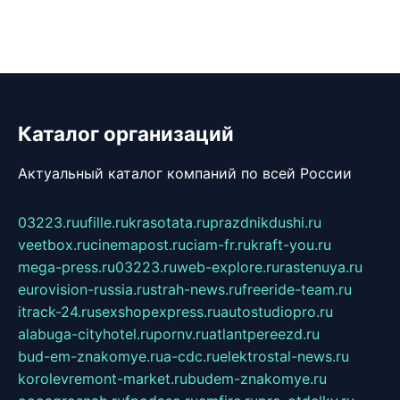
Каталог организаций
Актуальный каталог компаний по всей России
03223.ru
ufille.ru
krasotata.ru
prazdnikdushi.ru
veetbox.ru
cinemapost.ru
ciam-fr.ru
kraft-you.ru
mega-press.ru
03223.ru
web-explore.ru
rastenuya.ru
eurovision-russia.ru
strah-news.ru
freeride-team.ru
itrack-24.ru
sexshopexpress.ru
autostudiopro.ru
alabuga-cityhotel.ru
pornv.ru
atlantpereezd.ru
bud-em-znakomye.ru
a-cdc.ru
elektrostal-news.ru
korolevremont-market.ru
budem-znakomye.ru