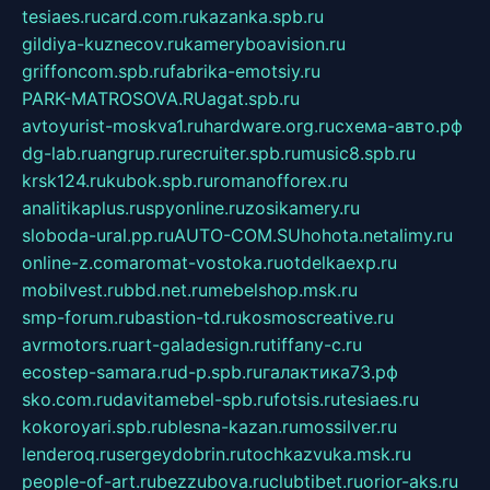
tesiaes.ru
card.com.ru
kazanka.spb.ru
gildiya-kuznecov.ru
kameryboavision.ru
griffoncom.spb.ru
fabrika-emotsiy.ru
PARK-MATROSOVA.RU
agat.spb.ru
avtoyurist-moskva1.ru
hardware.org.ru
схема-авто.рф
dg-lab.ru
angrup.ru
recruiter.spb.ru
music8.spb.ru
krsk124.ru
kubok.spb.ru
romanofforex.ru
analitikaplus.ru
spyonline.ru
zosikamery.ru
sloboda-ural.pp.ru
AUTO-COM.SU
hohota.net
alimy.ru
online-z.com
aromat-vostoka.ru
otdelkaexp.ru
mobilvest.ru
bbd.net.ru
mebelshop.msk.ru
smp-forum.ru
bastion-td.ru
kosmoscreative.ru
avrmotors.ru
art-galadesign.ru
tiffany-c.ru
ecostep-samara.ru
d-p.spb.ru
галактика73.рф
sko.com.ru
davitamebel-spb.ru
fotsis.ru
tesiaes.ru
kokoroyari.spb.ru
blesna-kazan.ru
mossilver.ru
lenderoq.ru
sergeydobrin.ru
tochkazvuka.msk.ru
people-of-art.ru
bezzubova.ru
clubtibet.ru
orior-aks.ru