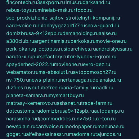
fincontech.ru
3sexporn.ru
1mus.ru
darksand.ru
rebus-toys.ru
minelab-msk.ru
rtdco.ru
seo-prodvizhenie-sajtov-stroitelnyh-kompanij.ru
card-voice.ru
rulonnyygazon177.ru
snow-guard.ru
domizbrusa-9x12spb.ru
demaholding.ru
aalse.ru
a380club.ru
argentinamia.ru
perkoka.ru
movie-one.ru
perk-oka.ru
g-octopus.ru
sibarchives.ru
andreislyusar.ru
naruto-x.ru
pursefactory.ru
tor-lyubov-i-grom.ru
spayderhed-2022.ru
movieone.ru
evro-dez.ru
webamator.ru
ma-absolut1.ru
avtopomosch27.ru
nv-750.ru
news-plain.ru
nertansaga.ru
delanalad.ru
dizfiles.ru
youtubefree.ru
aria-family.ru
roadli.ru
planeta-samara.ru
mysmartbuy.ru
matrasy-kemerovo.ru
ashanet.ru
trade-farm.ru
dotcustoms.ru
domizbrusa9x12spb.ru
autodamp.ru
narasimha.ru
djcommodities.ru
nv750.ru
x-ton.ru
newsplain.ru
cardvoice.ru
modopaper.ru
manunae.ru
gbget.ru
alfeihavsalnassr.ru
madoma.ru
tajuncos.ru