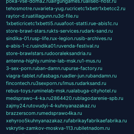
poka-vse-doma2.ru
airgungames.ru
allseo-host.ru
tehosmotre.ru
varieta-yug.ru
cricetc1xbetr1xbetcc2.ru
raytor-d.ru
atillagunn.ru
3d-file.ru
1xbeticricetc1xbetti5.ru
uafoot-statti.ru
e-abis1c.ru
store-brawl-stars.ru
kts-services.ru
dark-sand.ru
sindika-01.ru
sp-life.ru
x-legion.ru
sib-archives.ru
e-abis-1-c.ru
sindika01.ru
venda-festival.ru
store-brawlstars.ru
dooraleksandria.ru
antenna-highly.ru
mine-lab-msk.ru
1-mus.ru
3-sex-porn.ru
ban-damn.ru
purse-factory.ru
viagra-tablet.ru
fasbags.ru
adler-jun.ru
bandamn.ru
fincontech.ru
3sexporn.ru
1mus.ru
darksand.ru
rebus-toys.ru
minelab-msk.ru
alabuga-cityhotel.ru
medsprawo-4-ka.ru
2864420.ru
blagodarenie-spb.ru
zajmy24.ru
tovudyi-4-kuhnyanazakaz.ru
brazzerscom.ru
medsprawo4ka.ru
xehyroo5kuhnyanazakaz.ru
fabrikayfabrikaefabrika.ru
vskrytie-zamkov-moskva-113.ru
biletnadom.ru