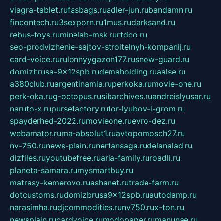
viagra-tablet.ru
fasbags.ru
adler-jun.ru
bandamn.ru
fincontech.ru
3sexporn.ru
1mus.ru
darksand.ru
rebus-toys.ru
minelab-msk.ru
rtdco.ru
seo-prodvizhenie-sajtov-stroitelnyh-kompanij.ru
card-voice.ru
rulonnyygazon177.ru
snow-guard.ru
domizbrusa-9x12spb.ru
demaholding.ru
aalse.ru
a380club.ru
argentinamia.ru
perkoka.ru
movie-one.ru
perk-oka.ru
g-octopus.ru
sibarchives.ru
andreislyusar.ru
naruto-x.ru
pursefactory.ru
tor-lyubov-i-grom.ru
spayderhed-2022.ru
movieone.ru
evro-dez.ru
webamator.ru
ma-absolut1.ru
avtopomosch27.ru
nv-750.ru
news-plain.ru
nertansaga.ru
delanalad.ru
dizfiles.ru
youtubefree.ru
aria-family.ru
roadli.ru
planeta-samara.ru
mysmartbuy.ru
matrasy-kemerovo.ru
ashanet.ru
trade-farm.ru
dotcustoms.ru
domizbrusa9x12spb.ru
autodamp.ru
narasimha.ru
djcommodities.ru
nv750.ru
x-ton.ru
newsplain.ru
cardvoice.ru
modopaper.ru
manunae.ru