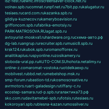
isz-fest.ru
ewnc.info
screensaver-clock.net.ru
volnav.spb.ru
comnat.ru
npf.net.ru
7bit.pp.ru
kalugatur.ru
tesiaes.ru
card.com.ru
kazanka.spb.ru
gildiya-kuznecov.ru
kameryboavision.ru
griffoncom.spb.ru
fabrika-emotsiy.ru
PARK-MATROSOVA.RU
agat.spb.ru
avtoyurist-moskva1.ru
hardware.org.ru
схема-авто.рф
dg-lab.ru
angrup.ru
recruiter.spb.ru
music8.spb.ru
krsk124.ru
kubok.spb.ru
romanofforex.ru
analitikaplus.ru
spyonline.ru
zosikamery.ru
sloboda-ural.pp.ru
AUTO-COM.SU
hohota.net
alimy.ru
online-z.com
aromat-vostoka.ru
otdelkaexp.ru
mobilvest.ru
bbd.net.ru
mebelshop.msk.ru
smp-forum.ru
bastion-td.ru
kosmoscreative.ru
avrmotors.ru
art-galadesign.ru
tiffany-c.ru
ecostep-samara.ru
d-p.spb.ru
галактика73.рф
sko.com.ru
davitamebel-spb.ru
fotsis.ru
tesiaes.ru
kokoroyari.spb.ru
blesna-kazan.ru
mossilver.ru