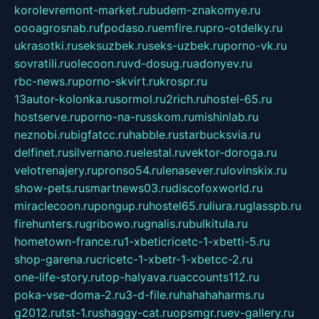
korolevremont-market.ru
budem-znakomye.ru
oooagrosnab.ru
fpodaso.ru
emfire.ru
pro-otdelky.ru
ukrasotki.ru
seksuzbek.ru
seks-uzbek.ru
porno-vk.ru
sovratili.ru
olecoon.ru
vd-dosug.ru
adonyev.ru
rbc-news.ru
porno-skvirt.ru
krospr.ru
13autor-kolonka.ru
sormol.ru
2rich.ru
hostel-65.ru
hostserve.ru
porno-na-russkom.ru
mishinlab.ru
neznobi.ru
bigfatcc.ru
habble.ru
starbucksvia.ru
delfinet.ru
silvernano.ru
elestal.ru
vektor-doroga.ru
velotrenajery.ru
pronso54.ru
lenasever.ru
lovinskix.ru
show-pets.ru
smartnews03.ru
discofoxworld.ru
miraclecoon.ru
pongup.ru
hostel65.ru
liura.ru
glasspb.ru
firehunters.ru
gribowo.ru
gnalis.ru
bulkitula.ru
hometown-france.ru
1-xbeticricetc-1-xbetti-5.ru
shop-garena.ru
cricetc-1-xbetr-1-xbetcc-2.ru
one-life-story.ru
top-halyava.ru
accounts112.ru
poka-vse-doma-2.ru
3-d-file.ru
hahahaharms.ru
g2012.ru
tst-1.ru
shaggy-cat.ru
opsmgr.ru
ev-gallery.ru