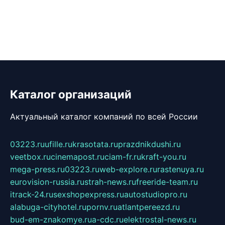
Каталог организаций
Актуальный каталог компаний по всей России
03223.ru
ufille.ru
krasotata.ru
prazdnikdushi.ru
veetbox.ru
cinemapost.ru
ciam-fr.ru
kraft-you.ru
mega-press.ru
03223.ru
web-explore.ru
rastenuya.ru
eurovision-russia.ru
strah-news.ru
freeride-team.ru
itrack-24.ru
sexshopexpress.ru
autostudiopro.ru
alabuga-cityhotel.ru
pornv.ru
atlantpereezd.ru
bud-em-znakomye.ru
a-cdc.ru
elektrostal-news.ru