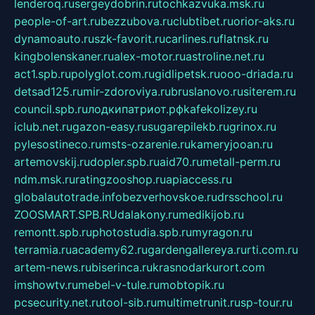
lenderoq.ru
sergeydobrin.ru
tochkazvuka.msk.ru
people-of-art.ru
bezzubova.ru
clubtibet.ru
orior-aks.ru
dynamoauto.ru
szk-favorit.ru
carlines.ru
flatnsk.ru
kingbolenskaner.ru
alex-motor.ru
astroline.net.ru
act1.spb.ru
polyglot.com.ru
gidlipetsk.ru
ooo-driada.ru
detsad125.ru
mir-zdoroviya.ru
bruslanovo.ru
siterem.ru
council.spb.ru
лодкипатриот.рф
kafekolizey.ru
iclub.net.ru
gazon-easy.ru
sugarepilekb.ru
grinox.ru
pylesostineco.ru
msts-ozarenie.ru
kameryjooan.ru
artemovskij.ru
dopler.spb.ru
aid70.ru
metall-perm.ru
ndm.msk.ru
ratingzooshop.ru
apiaccess.ru
globalautotrade.info
bezverhovskoe.ru
drsschool.ru
ZOOSMART.SPB.RU
dalakony.ru
medikijob.ru
remontt.spb.ru
photostudia.spb.ru
myragon.ru
terramia.ru
academy62.ru
gardengallereya.ru
rti.com.ru
artem-news.ru
biserinca.ru
krasnodarkurort.com
imshowtv.ru
mebel-v-tule.ru
mobtopik.ru
pcsecurity.net.ru
tool-sib.ru
multimetrunit.ru
sp-tour.ru