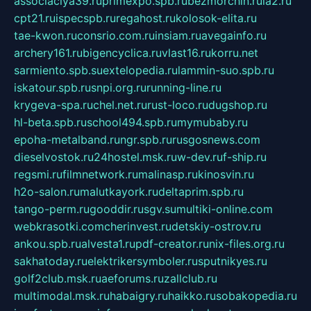
associaciya39.ru
primexpo.spb.ru
bezmorchin.ru
ia2.ru
cpt21.ru
ispecspb.ru
regahost.ru
kolosok-elita.ru
tae-kwon.ru
consrio.com.ru
insiam.ru
avegainfo.ru
archery161.ru
bigencyclica.ru
vlast16.ru
korru.net
sarmiento.spb.su
extelopedia.ru
lammin-suo.spb.ru
iskatour.spb.ru
snpi.org.ru
running-line.ru
krygeva-spa.ru
chel.net.ru
rust-loco.ru
dugshop.ru
hl-beta.spb.ru
school494.spb.ru
mymubaby.ru
epoha-metalband.ru
ngr.spb.ru
rusgosnews.com
dieselvostok.ru
24hostel.msk.ru
w-dev.ru
f-ship.ru
regsmi.ru
filmnetwork.ru
malinasp.ru
kinosvin.ru
h2o-salon.ru
malutkayork.ru
deltaprim.spb.ru
tango-perm.ru
gooddir.ru
sgv.su
multiki-online.com
webkrasotki.com
cherinvest.ru
detskiy-ostrov.ru
ankou.spb.ru
alvesta1.ru
pdf-creator.ru
nix-files.org.ru
sakhatoday.ru
elektrikersymboler.ru
sputnikyes.ru
golf2club.msk.ru
aeforums.ru
zallclub.ru
multimodal.msk.ru
habaigry.ru
haikko.ru
sobakopedia.ru