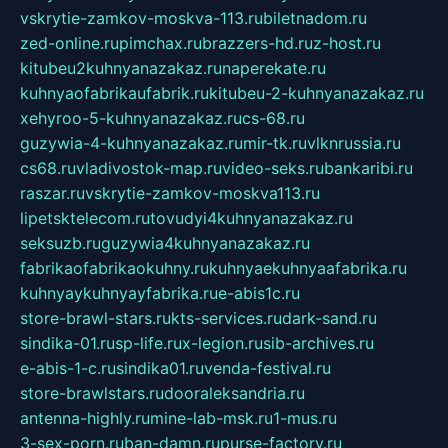
vskrytie-zamkov-moskva-113.ru
biletnadom.ru
zed-online.ru
pimchax.ru
brazzers-hd.ru
z-host.ru
kitubeu2kuhnyanazakaz.ru
naperekate.ru
kuhnyaofabrikaufabrik.ru
kitubeu-2-kuhnyanazakaz.ru
xehyroo-5-kuhnyanazakaz.ru
cs-68.ru
guzywia-4-kuhnyanazakaz.ru
mir-tk.ru
vlknrussia.ru
cs68.ru
vladivostok-map.ru
video-seks.ru
bankaribi.ru
raszar.ru
vskrytie-zamkov-moskva113.ru
lipetsktelecom.ru
tovudyi4kuhnyanazakaz.ru
seksuzb.ru
guzywia4kuhnyanazakaz.ru
fabrikaofabrikaokuhny.ru
kuhnyaekuhnyaafabrika.ru
kuhnyaykuhnyayfabrika.ru
e-abis1c.ru
store-brawl-stars.ru
kts-services.ru
dark-sand.ru
sindika-01.ru
sp-life.ru
x-legion.ru
sib-archives.ru
e-abis-1-c.ru
sindika01.ru
venda-festival.ru
store-brawlstars.ru
dooraleksandria.ru
antenna-highly.ru
mine-lab-msk.ru
1-mus.ru
3-sex-porn.ru
ban-damn.ru
purse-factory.ru