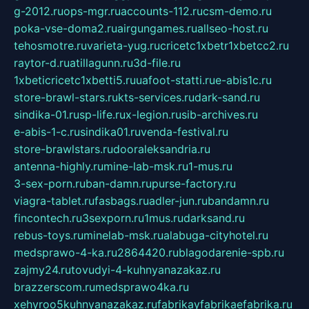
g-2012.ru
ops-mgr.ru
accounts-112.ru
csm-demo.ru
poka-vse-doma2.ru
airgungames.ru
allseo-host.ru
tehosmotre.ru
varieta-yug.ru
cricetc1xbetr1xbetcc2.ru
raytor-d.ru
atillagunn.ru
3d-file.ru
1xbeticricetc1xbetti5.ru
uafoot-statti.ru
e-abis1c.ru
store-brawl-stars.ru
kts-services.ru
dark-sand.ru
sindika-01.ru
sp-life.ru
x-legion.ru
sib-archives.ru
e-abis-1-c.ru
sindika01.ru
venda-festival.ru
store-brawlstars.ru
dooraleksandria.ru
antenna-highly.ru
mine-lab-msk.ru
1-mus.ru
3-sex-porn.ru
ban-damn.ru
purse-factory.ru
viagra-tablet.ru
fasbags.ru
adler-jun.ru
bandamn.ru
fincontech.ru
3sexporn.ru
1mus.ru
darksand.ru
rebus-toys.ru
minelab-msk.ru
alabuga-cityhotel.ru
medsprawo-4-ka.ru
2864420.ru
blagodarenie-spb.ru
zajmy24.ru
tovudyi-4-kuhnyanazakaz.ru
brazzerscom.ru
medsprawo4ka.ru
xehyroo5kuhnyanazakaz.ru
fabrikayfabrikaefabrika.ru