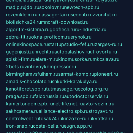
msdip.ru
jdol.ru
sokolovr.ru
newtech-spb.ru
rezemkleim.ru
massage-tai.ru
seonub.ru
zvonitut.ru
biolisichka24.ru
mncraft-download.ru
algoritm-sistema.ru
godflesh.ru
ru-industria.ru
zebra-tlt.ru
okna-proficom.ru
erynok.ru
onlinekinospace.ru
startupstudio-fefu.ru
zarges-ru.ru
gegenjustizunrecht.ru
autobalashov.ru
utrovortu.ru
spiski-firm.ru
elara-m.ru
kinomusorka.ru
mkcslava.ru
2bets.ru
vintovoykompressor.ru
birminghamvsfulham.ru
sarmat-komp.ru
pioneeri.ru
amadis-chocolate.ru
shkurki-karakulya.ru
kanotiforet.spb.ru
tutmassage.ru
ecolog.org.ru
praga.spb.ru
falcorussia.ru
autodoctorservis.ru
kamertondom.spb.ru
net-life.net.ru
avto-vozim.ru
sakhcamera.ru
alliance-electro.spb.ru
stroyavt.ru
controlweb1.ru
tdsak74.ru
kinzozo-ru.ru
kvotka.ru
iron-snab.ru
costa-bella.ru
eugrus.pp.ru