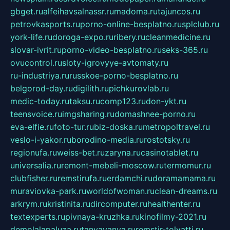
gbget.ru
alfeihavsalnassr.ru
madoma.ru
tajuncos.ru
petrovkasports.ru
porno-online-besplatno.ru
splclub.ru
york-life.ru
doroga-expo.ru
ribery.ru
cleanmedicine.ru
slovar-ivrit.ru
porno-video-besplatno.ru
seks-365.ru
ovucontrol.ru
sloty-igrovyye-avtomaty.ru
ru-industriya.ru
russkoe-porno-besplatno.ru
belgorod-day.ru
digilith.ru
pichkurovlab.ru
medic-today.ru
taksu.ru
comp123.ru
don-ykt.ru
teensvoice.ru
imgsharing.ru
domashnee-porno.ru
eva-elfie.ru
foto-tur.ru
biz-doska.ru
metropoltravel.ru
veslo-i-yakor.ru
borodino-media.ru
rostotsky.ru
regionufa.ru
weiss-bet.ru
zaryna.ru
casinotablet.ru
universalia.ru
remont-mebeli-moscow.ru
termomur.ru
clubfisher.ru
remstirufa.ru
erdamchi.ru
doramamama.ru
muraviovka-park.ru
worldofwoman.ru
clean-dreams.ru
arkrym.ru
kristinita.ru
dircomputer.ru
healthenter.ru
textexperts.ru
pivnaya-kruzhka.ru
kinofilmy-2021.ru
demolalapaluza.ru
tanyavanya.ru
remstir-tolyatti.ru