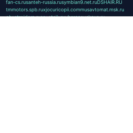
fan-cs.ru
santeh-russia.ru
symbian9.net.ru
DSHAIR.RU
tmmotors.spb.ru
xjocuricopii.com
musavtomat.msk.ru
obustrojdom.ru
sovetcik.ru
ybaranovskaya.ru
ppknews.ru
cult-alshei.ru
JAPANRUSSIA.RU
proekciyamebel.ru
imper-finans.ru
rim.org.ru
glamourai.ru
brassminus.ru
zabor-pro.ru
ftn.pp.ru
dorogoe58.ru
laimengpacker.ru
kuzova-zapchasti.ru
sageerp.ru
taxodrom.ru
dsrazvitie.ru
hardcity.net.ru
ratinghomegames.ru
topservice25.ru
gubernyan.ru
gtglasslined.ru
ii4.ru
tssport.spb.ru
andorra24.com
blackwallstreet.ru
oboimos.ru
optim-doors.com.ru
ikuch.ru
nycr.org.ru
npa21.ru
vremya-ch.spb.ru
desert000.ru
ivtorgi.ru
ifiori.ru
catalog-statei.ru
dcv.org.ru
spetsmaster174.ru
ipkameryhiseeu.ru
dum26.ru
ruspol.spb.ru
fr-opendp.ru
kam-solnyshko.ru
cheyenne-arapaho.ru
sevzapmetal.spb.ru
ted-lapidus.spb.ru
parasite-eliminator.ru
sigma-complete.ru
modernworld.ru
dama-moda.ru