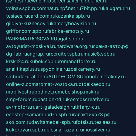
isz-fest.ru
ewnc.info
screensaver-clock.net.ru
volnav.spb.ru
comnat.ru
npf.net.ru
7bit.pp.ru
kalugatur.ru
tesiaes.ru
card.com.ru
kazanka.spb.ru
gildiya-kuznecov.ru
kameryboavision.ru
griffoncom.spb.ru
fabrika-emotsiy.ru
PARK-MATROSOVA.RU
agat.spb.ru
avtoyurist-moskva1.ru
hardware.org.ru
схема-авто.рф
dg-lab.ru
angrup.ru
recruiter.spb.ru
music8.spb.ru
krsk124.ru
kubok.spb.ru
romanofforex.ru
analitikaplus.ru
spyonline.ru
zosikamery.ru
sloboda-ural.pp.ru
AUTO-COM.SU
hohota.net
alimy.ru
online-z.com
aromat-vostoka.ru
otdelkaexp.ru
mobilvest.ru
bbd.net.ru
mebelshop.msk.ru
smp-forum.ru
bastion-td.ru
kosmoscreative.ru
avrmotors.ru
art-galadesign.ru
tiffany-c.ru
ecostep-samara.ru
d-p.spb.ru
галактика73.рф
sko.com.ru
davitamebel-spb.ru
fotsis.ru
tesiaes.ru
kokoroyari.spb.ru
blesna-kazan.ru
mossilver.ru