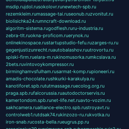
msdip.ru
jdol.ru
sokolovr.ru
newtech-spb.ru
rezemkleim.ru
massage-tai.ru
seonub.ru
zvonitut.ru
biolisichka24.ru
mncraft-download.ru
algoritm-sistema.ru
godflesh.ru
ru-industria.ru
zebra-tlt.ru
okna-proficom.ru
erynok.ru
onlinekinospace.ru
startupstudio-fefu.ru
zarges-ru.ru
gegenjustizunrecht.ru
autobalashov.ru
utrovortu.ru
spiski-firm.ru
elara-m.ru
kinomusorka.ru
mkcslava.ru
2bets.ru
vintovoykompressor.ru
birminghamvsfulham.ru
sarmat-komp.ru
pioneeri.ru
amadis-chocolate.ru
shkurki-karakulya.ru
kanotiforet.spb.ru
tutmassage.ru
ecolog.org.ru
praga.spb.ru
falcorussia.ru
autodoctorservis.ru
kamertondom.spb.ru
net-life.net.ru
avto-vozim.ru
sakhcamera.ru
alliance-electro.spb.ru
stroyavt.ru
controlweb1.ru
tdsak74.ru
kinzozo-ru.ru
kvotka.ru
iron-snab.ru
costa-bella.ru
eugrus.pp.ru