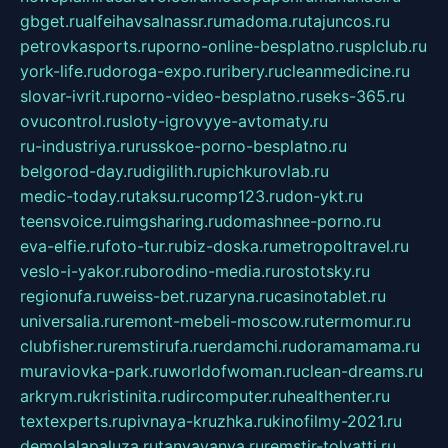
gbget.ru
alfeihavsalnassr.ru
madoma.ru
tajuncos.ru
petrovkasports.ru
porno-online-besplatno.ru
splclub.ru
york-life.ru
doroga-expo.ru
ribery.ru
cleanmedicine.ru
slovar-ivrit.ru
porno-video-besplatno.ru
seks-365.ru
ovucontrol.ru
sloty-igrovyye-avtomaty.ru
ru-industriya.ru
russkoe-porno-besplatno.ru
belgorod-day.ru
digilith.ru
pichkurovlab.ru
medic-today.ru
taksu.ru
comp123.ru
don-ykt.ru
teensvoice.ru
imgsharing.ru
domashnee-porno.ru
eva-elfie.ru
foto-tur.ru
biz-doska.ru
metropoltravel.ru
veslo-i-yakor.ru
borodino-media.ru
rostotsky.ru
regionufa.ru
weiss-bet.ru
zaryna.ru
casinotablet.ru
universalia.ru
remont-mebeli-moscow.ru
termomur.ru
clubfisher.ru
remstirufa.ru
erdamchi.ru
doramamama.ru
muraviovka-park.ru
worldofwoman.ru
clean-dreams.ru
arkrym.ru
kristinita.ru
dircomputer.ru
healthenter.ru
textexperts.ru
pivnaya-kruzhka.ru
kinofilmy-2021.ru
demolalapaluza.ru
tanyavanya.ru
remstir-tolyatti.ru