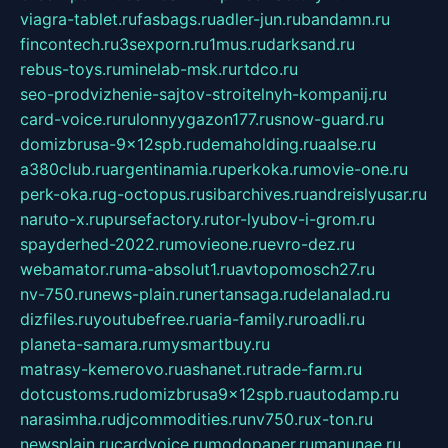
viagra-tablet.ru
fasbags.ru
adler-jun.ru
bandamn.ru
fincontech.ru
3sexporn.ru
1mus.ru
darksand.ru
rebus-toys.ru
minelab-msk.ru
rtdco.ru
seo-prodvizhenie-sajtov-stroitelnyh-kompanij.ru
card-voice.ru
rulonnyygazon177.ru
snow-guard.ru
domizbrusa-9x12spb.ru
demaholding.ru
aalse.ru
a380club.ru
argentinamia.ru
perkoka.ru
movie-one.ru
perk-oka.ru
g-octopus.ru
sibarchives.ru
andreislyusar.ru
naruto-x.ru
pursefactory.ru
tor-lyubov-i-grom.ru
spayderhed-2022.ru
movieone.ru
evro-dez.ru
webamator.ru
ma-absolut1.ru
avtopomosch27.ru
nv-750.ru
news-plain.ru
nertansaga.ru
delanalad.ru
dizfiles.ru
youtubefree.ru
aria-family.ru
roadli.ru
planeta-samara.ru
mysmartbuy.ru
matrasy-kemerovo.ru
ashanet.ru
trade-farm.ru
dotcustoms.ru
domizbrusa9x12spb.ru
autodamp.ru
narasimha.ru
djcommodities.ru
nv750.ru
x-ton.ru
newsplain.ru
cardvoice.ru
modopaper.ru
manunae.ru