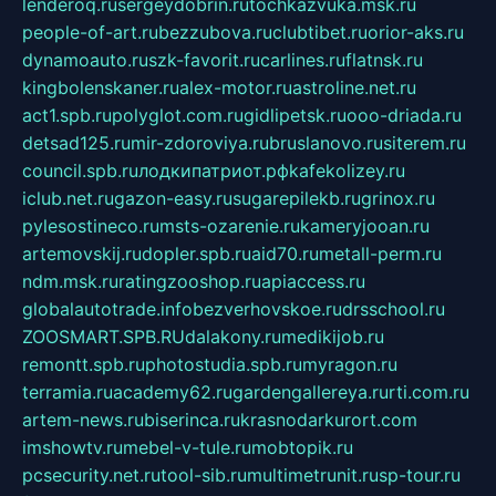
lenderoq.ru
sergeydobrin.ru
tochkazvuka.msk.ru
people-of-art.ru
bezzubova.ru
clubtibet.ru
orior-aks.ru
dynamoauto.ru
szk-favorit.ru
carlines.ru
flatnsk.ru
kingbolenskaner.ru
alex-motor.ru
astroline.net.ru
act1.spb.ru
polyglot.com.ru
gidlipetsk.ru
ooo-driada.ru
detsad125.ru
mir-zdoroviya.ru
bruslanovo.ru
siterem.ru
council.spb.ru
лодкипатриот.рф
kafekolizey.ru
iclub.net.ru
gazon-easy.ru
sugarepilekb.ru
grinox.ru
pylesostineco.ru
msts-ozarenie.ru
kameryjooan.ru
artemovskij.ru
dopler.spb.ru
aid70.ru
metall-perm.ru
ndm.msk.ru
ratingzooshop.ru
apiaccess.ru
globalautotrade.info
bezverhovskoe.ru
drsschool.ru
ZOOSMART.SPB.RU
dalakony.ru
medikijob.ru
remontt.spb.ru
photostudia.spb.ru
myragon.ru
terramia.ru
academy62.ru
gardengallereya.ru
rti.com.ru
artem-news.ru
biserinca.ru
krasnodarkurort.com
imshowtv.ru
mebel-v-tule.ru
mobtopik.ru
pcsecurity.net.ru
tool-sib.ru
multimetrunit.ru
sp-tour.ru