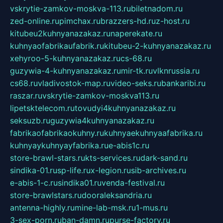
vskrytie-zamkov-moskva-113.ru
biletnadom.ru
zed-online.ru
pimchax.ru
brazzers-hd.ru
z-host.ru
kitubeu2kuhnyanazakaz.ru
naperekate.ru
kuhnyaofabrikaufabrik.ru
kitubeu-2-kuhnyanazakaz.ru
xehyroo-5-kuhnyanazakaz.ru
cs-68.ru
guzywia-4-kuhnyanazakaz.ru
mir-tk.ru
vlknrussia.ru
cs68.ru
vladivostok-map.ru
video-seks.ru
bankaribi.ru
raszar.ru
vskrytie-zamkov-moskva113.ru
lipetsktelecom.ru
tovudyi4kuhnyanazakaz.ru
seksuzb.ru
guzywia4kuhnyanazakaz.ru
fabrikaofabrikaokuhny.ru
kuhnyaekuhnyaafabrika.ru
kuhnyaykuhnyayfabrika.ru
e-abis1c.ru
store-brawl-stars.ru
kts-services.ru
dark-sand.ru
sindika-01.ru
sp-life.ru
x-legion.ru
sib-archives.ru
e-abis-1-c.ru
sindika01.ru
venda-festival.ru
store-brawlstars.ru
dooraleksandria.ru
antenna-highly.ru
mine-lab-msk.ru
1-mus.ru
3-sex-porn.ru
ban-damn.ru
purse-factory.ru