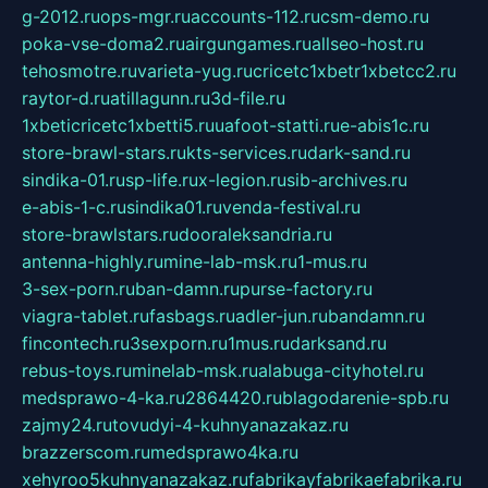
g-2012.ru
ops-mgr.ru
accounts-112.ru
csm-demo.ru
poka-vse-doma2.ru
airgungames.ru
allseo-host.ru
tehosmotre.ru
varieta-yug.ru
cricetc1xbetr1xbetcc2.ru
raytor-d.ru
atillagunn.ru
3d-file.ru
1xbeticricetc1xbetti5.ru
uafoot-statti.ru
e-abis1c.ru
store-brawl-stars.ru
kts-services.ru
dark-sand.ru
sindika-01.ru
sp-life.ru
x-legion.ru
sib-archives.ru
e-abis-1-c.ru
sindika01.ru
venda-festival.ru
store-brawlstars.ru
dooraleksandria.ru
antenna-highly.ru
mine-lab-msk.ru
1-mus.ru
3-sex-porn.ru
ban-damn.ru
purse-factory.ru
viagra-tablet.ru
fasbags.ru
adler-jun.ru
bandamn.ru
fincontech.ru
3sexporn.ru
1mus.ru
darksand.ru
rebus-toys.ru
minelab-msk.ru
alabuga-cityhotel.ru
medsprawo-4-ka.ru
2864420.ru
blagodarenie-spb.ru
zajmy24.ru
tovudyi-4-kuhnyanazakaz.ru
brazzerscom.ru
medsprawo4ka.ru
xehyroo5kuhnyanazakaz.ru
fabrikayfabrikaefabrika.ru