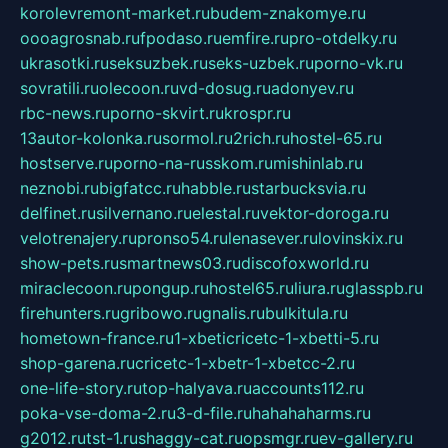
korolevremont-market.ru
budem-znakomye.ru
oooagrosnab.ru
fpodaso.ru
emfire.ru
pro-otdelky.ru
ukrasotki.ru
seksuzbek.ru
seks-uzbek.ru
porno-vk.ru
sovratili.ru
olecoon.ru
vd-dosug.ru
adonyev.ru
rbc-news.ru
porno-skvirt.ru
krospr.ru
13autor-kolonka.ru
sormol.ru
2rich.ru
hostel-65.ru
hostserve.ru
porno-na-russkom.ru
mishinlab.ru
neznobi.ru
bigfatcc.ru
habble.ru
starbucksvia.ru
delfinet.ru
silvernano.ru
elestal.ru
vektor-doroga.ru
velotrenajery.ru
pronso54.ru
lenasever.ru
lovinskix.ru
show-pets.ru
smartnews03.ru
discofoxworld.ru
miraclecoon.ru
pongup.ru
hostel65.ru
liura.ru
glasspb.ru
firehunters.ru
gribowo.ru
gnalis.ru
bulkitula.ru
hometown-france.ru
1-xbeticricetc-1-xbetti-5.ru
shop-garena.ru
cricetc-1-xbetr-1-xbetcc-2.ru
one-life-story.ru
top-halyava.ru
accounts112.ru
poka-vse-doma-2.ru
3-d-file.ru
hahahaharms.ru
g2012.ru
tst-1.ru
shaggy-cat.ru
opsmgr.ru
ev-gallery.ru