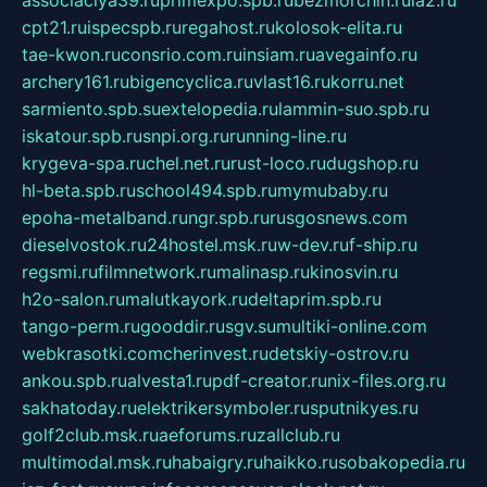
associaciya39.ru
primexpo.spb.ru
bezmorchin.ru
ia2.ru
cpt21.ru
ispecspb.ru
regahost.ru
kolosok-elita.ru
tae-kwon.ru
consrio.com.ru
insiam.ru
avegainfo.ru
archery161.ru
bigencyclica.ru
vlast16.ru
korru.net
sarmiento.spb.su
extelopedia.ru
lammin-suo.spb.ru
iskatour.spb.ru
snpi.org.ru
running-line.ru
krygeva-spa.ru
chel.net.ru
rust-loco.ru
dugshop.ru
hl-beta.spb.ru
school494.spb.ru
mymubaby.ru
epoha-metalband.ru
ngr.spb.ru
rusgosnews.com
dieselvostok.ru
24hostel.msk.ru
w-dev.ru
f-ship.ru
regsmi.ru
filmnetwork.ru
malinasp.ru
kinosvin.ru
h2o-salon.ru
malutkayork.ru
deltaprim.spb.ru
tango-perm.ru
gooddir.ru
sgv.su
multiki-online.com
webkrasotki.com
cherinvest.ru
detskiy-ostrov.ru
ankou.spb.ru
alvesta1.ru
pdf-creator.ru
nix-files.org.ru
sakhatoday.ru
elektrikersymboler.ru
sputnikyes.ru
golf2club.msk.ru
aeforums.ru
zallclub.ru
multimodal.msk.ru
habaigry.ru
haikko.ru
sobakopedia.ru