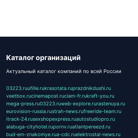
Каталог организаций
Актуальный каталог компаний по всей России
03223.ru
ufille.ru
krasotata.ru
prazdnikdushi.ru
veetbox.ru
cinemapost.ru
ciam-fr.ru
kraft-you.ru
mega-press.ru
03223.ru
web-explore.ru
rastenuya.ru
eurovision-russia.ru
strah-news.ru
freeride-team.ru
itrack-24.ru
sexshopexpress.ru
autostudiopro.ru
alabuga-cityhotel.ru
pornv.ru
atlantpereezd.ru
bud-em-znakomye.ru
a-cdc.ru
elektrostal-news.ru