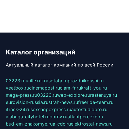
Каталог организаций
Актуальный каталог компаний по всей России
03223.ru
ufille.ru
krasotata.ru
prazdnikdushi.ru
veetbox.ru
cinemapost.ru
ciam-fr.ru
kraft-you.ru
mega-press.ru
03223.ru
web-explore.ru
rastenuya.ru
eurovision-russia.ru
strah-news.ru
freeride-team.ru
itrack-24.ru
sexshopexpress.ru
autostudiopro.ru
alabuga-cityhotel.ru
pornv.ru
atlantpereezd.ru
bud-em-znakomye.ru
a-cdc.ru
elektrostal-news.ru