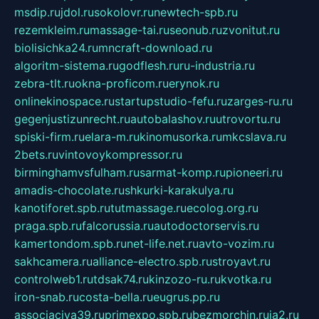
msdip.ru
jdol.ru
sokolovr.ru
newtech-spb.ru
rezemkleim.ru
massage-tai.ru
seonub.ru
zvonitut.ru
biolisichka24.ru
mncraft-download.ru
algoritm-sistema.ru
godflesh.ru
ru-industria.ru
zebra-tlt.ru
okna-proficom.ru
erynok.ru
onlinekinospace.ru
startupstudio-fefu.ru
zarges-ru.ru
gegenjustizunrecht.ru
autobalashov.ru
utrovortu.ru
spiski-firm.ru
elara-m.ru
kinomusorka.ru
mkcslava.ru
2bets.ru
vintovoykompressor.ru
birminghamvsfulham.ru
sarmat-komp.ru
pioneeri.ru
amadis-chocolate.ru
shkurki-karakulya.ru
kanotiforet.spb.ru
tutmassage.ru
ecolog.org.ru
praga.spb.ru
falcorussia.ru
autodoctorservis.ru
kamertondom.spb.ru
net-life.net.ru
avto-vozim.ru
sakhcamera.ru
alliance-electro.spb.ru
stroyavt.ru
controlweb1.ru
tdsak74.ru
kinzozo-ru.ru
kvotka.ru
iron-snab.ru
costa-bella.ru
eugrus.pp.ru
associaciya39.ru
primexpo.spb.ru
bezmorchin.ru
ia2.ru