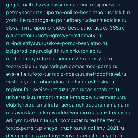
gbget.ru
alfeihavsalnassr.ru
madoma.ru
tajuncos.ru
petrovkasports.ru
porno-online-besplatno.ru
splclub.ru
york-life.ru
doroga-expo.ru
ribery.ru
cleanmedicine.ru
slovar-ivrit.ru
porno-video-besplatno.ru
seks-365.ru
ovucontrol.ru
sloty-igrovyye-avtomaty.ru
ru-industriya.ru
russkoe-porno-besplatno.ru
belgorod-day.ru
digilith.ru
pichkurovlab.ru
medic-today.ru
taksu.ru
comp123.ru
don-ykt.ru
teensvoice.ru
imgsharing.ru
domashnee-porno.ru
eva-elfie.ru
foto-tur.ru
biz-doska.ru
metropoltravel.ru
veslo-i-yakor.ru
borodino-media.ru
rostotsky.ru
regionufa.ru
weiss-bet.ru
zaryna.ru
casinotablet.ru
universalia.ru
remont-mebeli-moscow.ru
termomur.ru
clubfisher.ru
remstirufa.ru
erdamchi.ru
doramamama.ru
muraviovka-park.ru
worldofwoman.ru
clean-dreams.ru
arkrym.ru
kristinita.ru
dircomputer.ru
healthenter.ru
textexperts.ru
pivnaya-kruzhka.ru
kinofilmy-2021.ru
demolalapaluza.ru
tanyavanya.ru
remstir-tolyatti.ru