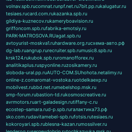
volnav.spb.ru
comnat.ru
npf.net.ru
7bit.pp.ru
kalugatur.ru
tesiaes.ru
card.com.ru
kazanka.spb.ru
gildiya-kuznecov.ru
kameryboavision.ru
griffoncom.spb.ru
fabrika-emotsiy.ru
PARK-MATROSOVA.RU
agat.spb.ru
avtoyurist-moskva1.ru
hardware.org.ru
схема-авто.рф
dg-lab.ru
angrup.ru
recruiter.spb.ru
music8.spb.ru
krsk124.ru
kubok.spb.ru
romanofforex.ru
analitikaplus.ru
spyonline.ru
zosikamery.ru
sloboda-ural.pp.ru
AUTO-COM.SU
hohota.net
alimy.ru
online-z.com
aromat-vostoka.ru
otdelkaexp.ru
mobilvest.ru
bbd.net.ru
mebelshop.msk.ru
smp-forum.ru
bastion-td.ru
kosmoscreative.ru
avrmotors.ru
art-galadesign.ru
tiffany-c.ru
ecostep-samara.ru
d-p.spb.ru
галактика73.рф
sko.com.ru
davitamebel-spb.ru
fotsis.ru
tesiaes.ru
kokoroyari.spb.ru
blesna-kazan.ru
mossilver.ru
lenderoq.ru
sergeydobrin.ru
tochkazvuka.msk.ru