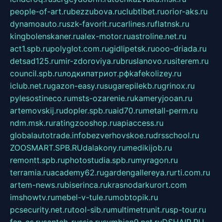
people-of-art.ru
bezzubova.ru
clubtibet.ru
orior-aks.ru
dynamoauto.ru
szk-favorit.ru
carlines.ru
flatnsk.ru
kingbolenskaner.ru
alex-motor.ru
astroline.net.ru
act1.spb.ru
polyglot.com.ru
gidlipetsk.ru
ooo-driada.ru
detsad125.ru
mir-zdoroviya.ru
bruslanovo.ru
siterem.ru
council.spb.ru
лодкипатриот.рф
kafekolizey.ru
iclub.net.ru
gazon-easy.ru
sugarepilekb.ru
grinox.ru
pylesostineco.ru
msts-ozarenie.ru
kameryjooan.ru
artemovskij.ru
dopler.spb.ru
aid70.ru
metall-perm.ru
ndm.msk.ru
ratingzooshop.ru
apiaccess.ru
globalautotrade.info
bezverhovskoe.ru
drsschool.ru
ZOOSMART.SPB.RU
dalakony.ru
medikijob.ru
remontt.spb.ru
photostudia.spb.ru
myragon.ru
terramia.ru
academy62.ru
gardengallereya.ru
rti.com.ru
artem-news.ru
biserinca.ru
krasnodarkurort.com
imshowtv.ru
mebel-v-tule.ru
mobtopik.ru
pcsecurity.net.ru
tool-sib.ru
multimetrunit.ru
sp-tour.ru
fan-cs.ru
santeh-russia.ru
symbian9.net.ru
DSHAIR.RU