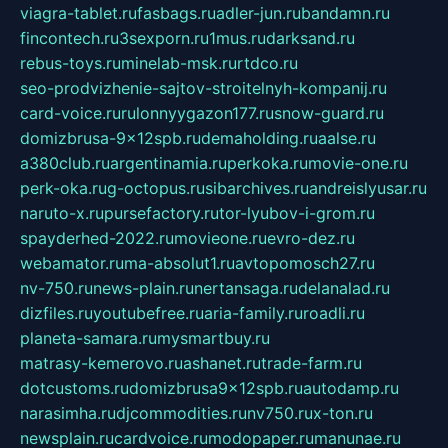
viagra-tablet.ru
fasbags.ru
adler-jun.ru
bandamn.ru
fincontech.ru
3sexporn.ru
1mus.ru
darksand.ru
rebus-toys.ru
minelab-msk.ru
rtdco.ru
seo-prodvizhenie-sajtov-stroitelnyh-kompanij.ru
card-voice.ru
rulonnyygazon177.ru
snow-guard.ru
domizbrusa-9x12spb.ru
demaholding.ru
aalse.ru
a380club.ru
argentinamia.ru
perkoka.ru
movie-one.ru
perk-oka.ru
g-octopus.ru
sibarchives.ru
andreislyusar.ru
naruto-x.ru
pursefactory.ru
tor-lyubov-i-grom.ru
spayderhed-2022.ru
movieone.ru
evro-dez.ru
webamator.ru
ma-absolut1.ru
avtopomosch27.ru
nv-750.ru
news-plain.ru
nertansaga.ru
delanalad.ru
dizfiles.ru
youtubefree.ru
aria-family.ru
roadli.ru
planeta-samara.ru
mysmartbuy.ru
matrasy-kemerovo.ru
ashanet.ru
trade-farm.ru
dotcustoms.ru
domizbrusa9x12spb.ru
autodamp.ru
narasimha.ru
djcommodities.ru
nv750.ru
x-ton.ru
newsplain.ru
cardvoice.ru
modopaper.ru
manunae.ru