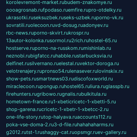
korolevremont-market.ru
budem-znakomye.ru
oooagrosnab.ru
fpodaso.ru
emfire.ru
pro-otdelky.ru
ukrasotki.ru
seksuzbek.ru
seks-uzbek.ru
porno-vk.ru
sovratili.ru
olecoon.ru
vd-dosug.ru
adonyev.ru
rbc-news.ru
porno-skvirt.ru
krospr.ru
13autor-kolonka.ru
sormol.ru
2rich.ru
hostel-65.ru
hostserve.ru
porno-na-russkom.ru
mishinlab.ru
neznobi.ru
bigfatcc.ru
habble.ru
starbucksvia.ru
delfinet.ru
silvernano.ru
elestal.ru
vektor-doroga.ru
velotrenajery.ru
pronso54.ru
lenasever.ru
lovinskix.ru
show-pets.ru
smartnews03.ru
discofoxworld.ru
miraclecoon.ru
pongup.ru
hostel65.ru
liura.ru
glasspb.ru
firehunters.ru
gribowo.ru
gnalis.ru
bulkitula.ru
hometown-france.ru
1-xbeticricetc-1-xbetti-5.ru
shop-garena.ru
cricetc-1-xbetr-1-xbetcc-2.ru
one-life-story.ru
top-halyava.ru
accounts112.ru
poka-vse-doma-2.ru
3-d-file.ru
hahahaharms.ru
g2012.ru
tst-1.ru
shaggy-cat.ru
opsmgr.ru
ev-gallery.ru