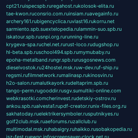
cpt21.ru
ispecspb.ru
regahost.ru
kolosok-elita.ru
tae-kwon.ru
consrio.com.ru
insiam.ru
avegainfo.ru
archery161.ru
bigencyclica.ru
vlast16.ru
korru.net
sarmiento.spb.su
extelopedia.ru
lammin-suo.spb.ru
iskatour.spb.ru
snpi.org.ru
running-line.ru
krygeva-spa.ru
chel.net.ru
rust-loco.ru
dugshop.ru
hl-beta.spb.ru
school494.spb.ru
mymubaby.ru
epoha-metalband.ru
ngr.spb.ru
rusgosnews.com
dieselvostok.ru
24hostel.msk.ru
w-dev.ru
f-ship.ru
regsmi.ru
filmnetwork.ru
malinasp.ru
kinosvin.ru
h2o-salon.ru
malutkayork.ru
deltaprim.spb.ru
tango-perm.ru
gooddir.ru
sgv.su
multiki-online.com
webkrasotki.com
cherinvest.ru
detskiy-ostrov.ru
ankou.spb.ru
alvesta1.ru
pdf-creator.ru
nix-files.org.ru
sakhatoday.ru
elektrikersymboler.ru
sputnikyes.ru
golf2club.msk.ru
aeforums.ru
zallclub.ru
multimodal.msk.ru
habaigry.ru
haikko.ru
sobakopedia.ru
isz-fest.ru
ewnc.info
screensaver-clock.net.ru