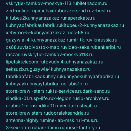
vskrytie-zamkov-moskva-113.ru
biletnadom.ru
zed-online.ru
pimchax.ru
brazzers-hd.ru
z-host.ru
kitubeu2kuhnyanazakaz.ru
naperekate.ru
kuhnyaofabrikaufabrik.ru
kitubeu-2-kuhnyanazakaz.ru
xehyroo-5-kuhnyanazakaz.ru
cs-68.ru
guzywia-4-kuhnyanazakaz.ru
mir-tk.ru
vlknrussia.ru
cs68.ru
vladivostok-map.ru
video-seks.ru
bankaribi.ru
raszar.ru
vskrytie-zamkov-moskva113.ru
lipetsktelecom.ru
tovudyi4kuhnyanazakaz.ru
seksuzb.ru
guzywia4kuhnyanazakaz.ru
fabrikaofabrikaokuhny.ru
kuhnyaekuhnyaafabrika.ru
kuhnyaykuhnyayfabrika.ru
e-abis1c.ru
store-brawl-stars.ru
kts-services.ru
dark-sand.ru
sindika-01.ru
sp-life.ru
x-legion.ru
sib-archives.ru
e-abis-1-c.ru
sindika01.ru
venda-festival.ru
store-brawlstars.ru
dooraleksandria.ru
antenna-highly.ru
mine-lab-msk.ru
1-mus.ru
3-sex-porn.ru
ban-damn.ru
purse-factory.ru