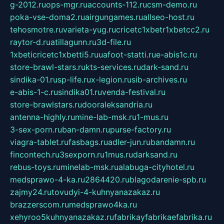
g-2012.ru
ops-mgr.ru
accounts-112.ru
csm-demo.ru
poka-vse-doma2.ru
airgungames.ru
allseo-host.ru
tehosmotre.ru
varieta-yug.ru
cricetc1xbetr1xbetcc2.ru
raytor-d.ru
atillagunn.ru
3d-file.ru
1xbeticricetc1xbetti5.ru
uafoot-statti.ru
e-abis1c.ru
store-brawl-stars.ru
kts-services.ru
dark-sand.ru
sindika-01.ru
sp-life.ru
x-legion.ru
sib-archives.ru
e-abis-1-c.ru
sindika01.ru
venda-festival.ru
store-brawlstars.ru
dooraleksandria.ru
antenna-highly.ru
mine-lab-msk.ru
1-mus.ru
3-sex-porn.ru
ban-damn.ru
purse-factory.ru
viagra-tablet.ru
fasbags.ru
adler-jun.ru
bandamn.ru
fincontech.ru
3sexporn.ru
1mus.ru
darksand.ru
rebus-toys.ru
minelab-msk.ru
alabuga-cityhotel.ru
medsprawo-4-ka.ru
2864420.ru
blagodarenie-spb.ru
zajmy24.ru
tovudyi-4-kuhnyanazakaz.ru
brazzerscom.ru
medsprawo4ka.ru
xehyroo5kuhnyanazakaz.ru
fabrikayfabrikaefabrika.ru