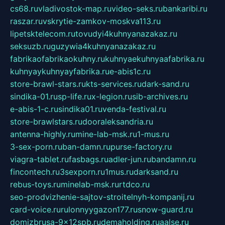
cs68.ru
vladivostok-map.ru
video-seks.ru
bankaribi.ru
raszar.ru
vskrytie-zamkov-moskva113.ru
lipetsktelecom.ru
tovudyi4kuhnyanazakaz.ru
seksuzb.ru
guzywia4kuhnyanazakaz.ru
fabrikaofabrikaokuhny.ru
kuhnyaekuhnyaafabrika.ru
kuhnyaykuhnyayfabrika.ru
e-abis1c.ru
store-brawl-stars.ru
kts-services.ru
dark-sand.ru
sindika-01.ru
sp-life.ru
x-legion.ru
sib-archives.ru
e-abis-1-c.ru
sindika01.ru
venda-festival.ru
store-brawlstars.ru
dooraleksandria.ru
antenna-highly.ru
mine-lab-msk.ru
1-mus.ru
3-sex-porn.ru
ban-damn.ru
purse-factory.ru
viagra-tablet.ru
fasbags.ru
adler-jun.ru
bandamn.ru
fincontech.ru
3sexporn.ru
1mus.ru
darksand.ru
rebus-toys.ru
minelab-msk.ru
rtdco.ru
seo-prodvizhenie-sajtov-stroitelnyh-kompanij.ru
card-voice.ru
rulonnyygazon177.ru
snow-guard.ru
domizbrusa-9x12spb.ru
demaholding.ru
aalse.ru