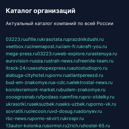
Каталог организаций
Актуальный каталог компаний по всей России
03223.ru
ufille.ru
krasotata.ru
prazdnikdushi.ru
veetbox.ru
cinemapost.ru
ciam-fr.ru
kraft-you.ru
mega-press.ru
03223.ru
web-explore.ru
rastenuya.ru
eurovision-russia.ru
strah-news.ru
freeride-team.ru
itrack-24.ru
sexshopexpress.ru
autostudiopro.ru
alabuga-cityhotel.ru
pornv.ru
atlantpereezd.ru
bud-em-znakomye.ru
a-cdc.ru
elektrostal-news.ru
korolevremont-market.ru
budem-znakomye.ru
oooagrosnab.ru
fpodaso.ru
emfire.ru
pro-otdelky.ru
ukrasotki.ru
seksuzbek.ru
seks-uzbek.ru
porno-vk.ru
sovratili.ru
olecoon.ru
vd-dosug.ru
adonyev.ru
rbc-news.ru
porno-skvirt.ru
krospr.ru
13autor-kolonka.ru
sormol.ru
2rich.ru
hostel-65.ru