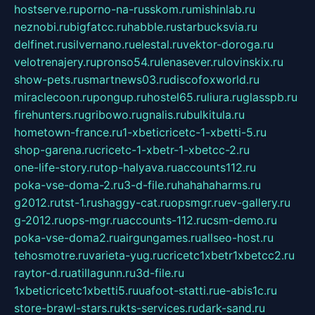
hostserve.ru
porno-na-russkom.ru
mishinlab.ru
neznobi.ru
bigfatcc.ru
habble.ru
starbucksvia.ru
delfinet.ru
silvernano.ru
elestal.ru
vektor-doroga.ru
velotrenajery.ru
pronso54.ru
lenasever.ru
lovinskix.ru
show-pets.ru
smartnews03.ru
discofoxworld.ru
miraclecoon.ru
pongup.ru
hostel65.ru
liura.ru
glasspb.ru
firehunters.ru
gribowo.ru
gnalis.ru
bulkitula.ru
hometown-france.ru
1-xbeticricetc-1-xbetti-5.ru
shop-garena.ru
cricetc-1-xbetr-1-xbetcc-2.ru
one-life-story.ru
top-halyava.ru
accounts112.ru
poka-vse-doma-2.ru
3-d-file.ru
hahahaharms.ru
g2012.ru
tst-1.ru
shaggy-cat.ru
opsmgr.ru
ev-gallery.ru
g-2012.ru
ops-mgr.ru
accounts-112.ru
csm-demo.ru
poka-vse-doma2.ru
airgungames.ru
allseo-host.ru
tehosmotre.ru
varieta-yug.ru
cricetc1xbetr1xbetcc2.ru
raytor-d.ru
atillagunn.ru
3d-file.ru
1xbeticricetc1xbetti5.ru
uafoot-statti.ru
e-abis1c.ru
store-brawl-stars.ru
kts-services.ru
dark-sand.ru