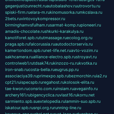
gegenjustizunrecht.ru
autobalashov.ru
utrovortu.ru
spiski-firm.ru
elara-m.ru
kinomusorka.ru
mkcslava.ru
2bets.ru
vintovoykompressor.ru
birminghamvsfulham.ru
sarmat-komp.ru
pioneeri.ru
amadis-chocolate.ru
shkurki-karakulya.ru
kanotiforet.spb.ru
tutmassage.ru
ecolog.org.ru
praga.spb.ru
falcorussia.ru
autodoctorservis.ru
kamertondom.spb.ru
net-life.net.ru
avto-vozim.ru
sakhcamera.ru
alliance-electro.spb.ru
stroyavt.ru
controlweb1.ru
tdsak74.ru
kinzozo-ru.ru
kvotka.ru
iron-snab.ru
costa-bella.ru
eugrus.pp.ru
associaciya39.ru
primexpo.spb.ru
bezmorchin.ru
ia2.ru
cpt21.ru
ispecspb.ru
regahost.ru
kolosok-elita.ru
tae-kwon.ru
consrio.com.ru
insiam.ru
avegainfo.ru
archery161.ru
bigencyclica.ru
vlast16.ru
korru.net
sarmiento.spb.su
extelopedia.ru
lammin-suo.spb.ru
iskatour.spb.ru
snpi.org.ru
running-line.ru