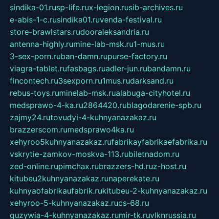
sindika-01.ru
sp-life.ru
x-legion.ru
sib-archives.ru
e-abis-1-c.ru
sindika01.ru
venda-festival.ru
store-brawlstars.ru
dooraleksandria.ru
antenna-highly.ru
mine-lab-msk.ru
1-mus.ru
3-sex-porn.ru
ban-damn.ru
purse-factory.ru
viagra-tablet.ru
fasbags.ru
adler-jun.ru
bandamn.ru
fincontech.ru
3sexporn.ru
1mus.ru
darksand.ru
rebus-toys.ru
minelab-msk.ru
alabuga-cityhotel.ru
medsprawo-4-ka.ru
2864420.ru
blagodarenie-spb.ru
zajmy24.ru
tovudyi-4-kuhnyanazakaz.ru
brazzerscom.ru
medsprawo4ka.ru
xehyroo5kuhnyanazakaz.ru
fabrikayfabrikaefabrika.ru
vskrytie-zamkov-moskva-113.ru
biletnadom.ru
zed-online.ru
pimchax.ru
brazzers-hd.ru
z-host.ru
kitubeu2kuhnyanazakaz.ru
naperekate.ru
kuhnyaofabrikaufabrik.ru
kitubeu-2-kuhnyanazakaz.ru
xehyroo-5-kuhnyanazakaz.ru
cs-68.ru
guzywia-4-kuhnyanazakaz.ru
mir-tk.ru
vlknrussia.ru