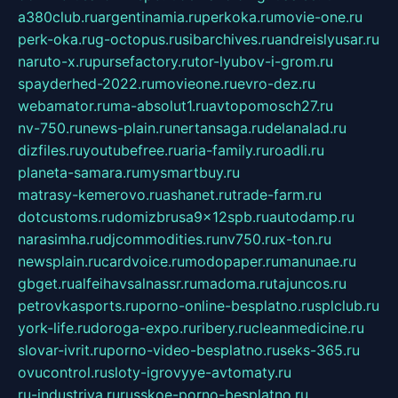
a380club.ru
argentinamia.ru
perkoka.ru
movie-one.ru
perk-oka.ru
g-octopus.ru
sibarchives.ru
andreislyusar.ru
naruto-x.ru
pursefactory.ru
tor-lyubov-i-grom.ru
spayderhed-2022.ru
movieone.ru
evro-dez.ru
webamator.ru
ma-absolut1.ru
avtopomosch27.ru
nv-750.ru
news-plain.ru
nertansaga.ru
delanalad.ru
dizfiles.ru
youtubefree.ru
aria-family.ru
roadli.ru
planeta-samara.ru
mysmartbuy.ru
matrasy-kemerovo.ru
ashanet.ru
trade-farm.ru
dotcustoms.ru
domizbrusa9x12spb.ru
autodamp.ru
narasimha.ru
djcommodities.ru
nv750.ru
x-ton.ru
newsplain.ru
cardvoice.ru
modopaper.ru
manunae.ru
gbget.ru
alfeihavsalnassr.ru
madoma.ru
tajuncos.ru
petrovkasports.ru
porno-online-besplatno.ru
splclub.ru
york-life.ru
doroga-expo.ru
ribery.ru
cleanmedicine.ru
slovar-ivrit.ru
porno-video-besplatno.ru
seks-365.ru
ovucontrol.ru
sloty-igrovyye-avtomaty.ru
ru-industriya.ru
russkoe-porno-besplatno.ru