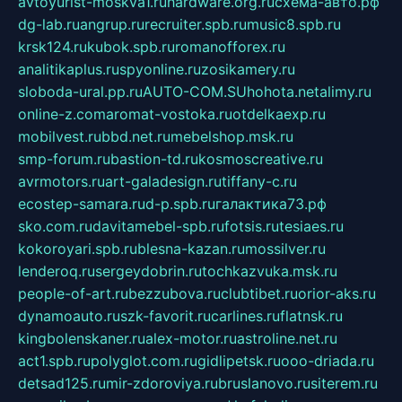
avtoyurist-moskva1.ru
hardware.org.ru
схема-авто.рф
dg-lab.ru
angrup.ru
recruiter.spb.ru
music8.spb.ru
krsk124.ru
kubok.spb.ru
romanofforex.ru
analitikaplus.ru
spyonline.ru
zosikamery.ru
sloboda-ural.pp.ru
AUTO-COM.SU
hohota.net
alimy.ru
online-z.com
aromat-vostoka.ru
otdelkaexp.ru
mobilvest.ru
bbd.net.ru
mebelshop.msk.ru
smp-forum.ru
bastion-td.ru
kosmoscreative.ru
avrmotors.ru
art-galadesign.ru
tiffany-c.ru
ecostep-samara.ru
d-p.spb.ru
галактика73.рф
sko.com.ru
davitamebel-spb.ru
fotsis.ru
tesiaes.ru
kokoroyari.spb.ru
blesna-kazan.ru
mossilver.ru
lenderoq.ru
sergeydobrin.ru
tochkazvuka.msk.ru
people-of-art.ru
bezzubova.ru
clubtibet.ru
orior-aks.ru
dynamoauto.ru
szk-favorit.ru
carlines.ru
flatnsk.ru
kingbolenskaner.ru
alex-motor.ru
astroline.net.ru
act1.spb.ru
polyglot.com.ru
gidlipetsk.ru
ooo-driada.ru
detsad125.ru
mir-zdoroviya.ru
bruslanovo.ru
siterem.ru