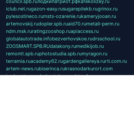
council.spb.ru
лодкипатриот.рф
kafekolizey.ru
iclub.net.ru
gazon-easy.ru
sugarepilekb.ru
grinox.ru
pylesostineco.ru
msts-ozarenie.ru
kameryjooan.ru
artemovskij.ru
dopler.spb.ru
aid70.ru
metall-perm.ru
ndm.msk.ru
ratingzooshop.ru
apiaccess.ru
globalautotrade.info
bezverhovskoe.ru
drsschool.ru
ZOOSMART.SPB.RU
dalakony.ru
medikijob.ru
remontt.spb.ru
photostudia.spb.ru
myragon.ru
terramia.ru
academy62.ru
gardengallereya.ru
rti.com.ru
artem-news.ru
biserinca.ru
krasnodarkurort.com
imshowtv.ru
mebel-v-tule.ru
mobtopik.ru
pcsecurity.net.ru
tool-sib.ru
multimetrunit.ru
sp-tour.ru
fan-cs.ru
santeh-russia.ru
symbian9.net.ru
DSHAIR.RU
tmmotors.spb.ru
xjocuricopii.com
musavtomat.msk.ru
obustrojdom.ru
sovetcik.ru
ybaranovskaya.ru
ppknews.ru
cult-alshei.ru
JAPANRUSSIA.RU
proekciyamebel.ru
imper-finans.ru
rim.org.ru
glamourai.ru
brassminus.ru
zabor-pro.ru
ftn.pp.ru