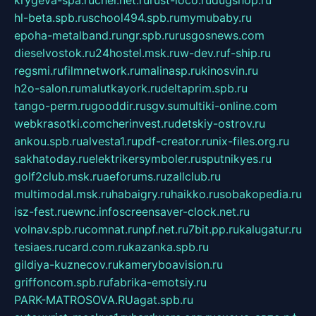
krygeva-spa.ru
chel.net.ru
rust-loco.ru
dugshop.ru
hl-beta.spb.ru
school494.spb.ru
mymubaby.ru
epoha-metalband.ru
ngr.spb.ru
rusgosnews.com
dieselvostok.ru
24hostel.msk.ru
w-dev.ru
f-ship.ru
regsmi.ru
filmnetwork.ru
malinasp.ru
kinosvin.ru
h2o-salon.ru
malutkayork.ru
deltaprim.spb.ru
tango-perm.ru
gooddir.ru
sgv.su
multiki-online.com
webkrasotki.com
cherinvest.ru
detskiy-ostrov.ru
ankou.spb.ru
alvesta1.ru
pdf-creator.ru
nix-files.org.ru
sakhatoday.ru
elektrikersymboler.ru
sputnikyes.ru
golf2club.msk.ru
aeforums.ru
zallclub.ru
multimodal.msk.ru
habaigry.ru
haikko.ru
sobakopedia.ru
isz-fest.ru
ewnc.info
screensaver-clock.net.ru
volnav.spb.ru
comnat.ru
npf.net.ru
7bit.pp.ru
kalugatur.ru
tesiaes.ru
card.com.ru
kazanka.spb.ru
gildiya-kuznecov.ru
kameryboavision.ru
griffoncom.spb.ru
fabrika-emotsiy.ru
PARK-MATROSOVA.RU
agat.spb.ru