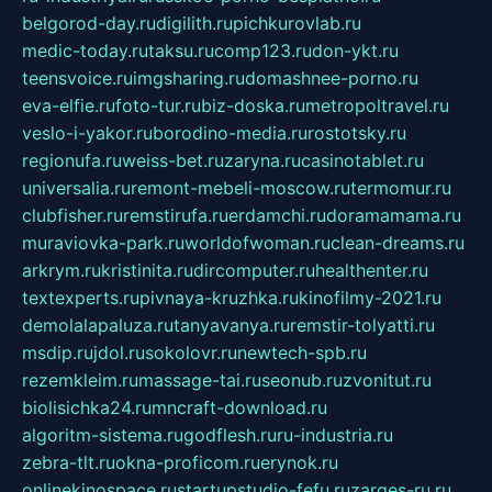
belgorod-day.ru
digilith.ru
pichkurovlab.ru
medic-today.ru
taksu.ru
comp123.ru
don-ykt.ru
teensvoice.ru
imgsharing.ru
domashnee-porno.ru
eva-elfie.ru
foto-tur.ru
biz-doska.ru
metropoltravel.ru
veslo-i-yakor.ru
borodino-media.ru
rostotsky.ru
regionufa.ru
weiss-bet.ru
zaryna.ru
casinotablet.ru
universalia.ru
remont-mebeli-moscow.ru
termomur.ru
clubfisher.ru
remstirufa.ru
erdamchi.ru
doramamama.ru
muraviovka-park.ru
worldofwoman.ru
clean-dreams.ru
arkrym.ru
kristinita.ru
dircomputer.ru
healthenter.ru
textexperts.ru
pivnaya-kruzhka.ru
kinofilmy-2021.ru
demolalapaluza.ru
tanyavanya.ru
remstir-tolyatti.ru
msdip.ru
jdol.ru
sokolovr.ru
newtech-spb.ru
rezemkleim.ru
massage-tai.ru
seonub.ru
zvonitut.ru
biolisichka24.ru
mncraft-download.ru
algoritm-sistema.ru
godflesh.ru
ru-industria.ru
zebra-tlt.ru
okna-proficom.ru
erynok.ru
onlinekinospace.ru
startupstudio-fefu.ru
zarges-ru.ru