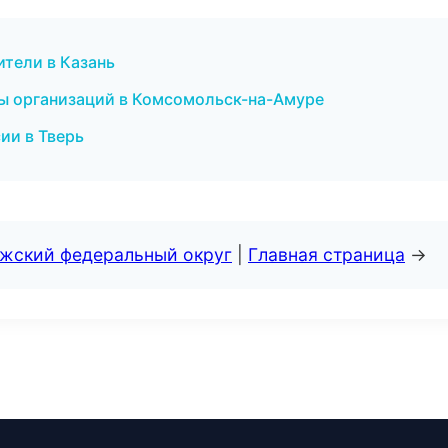
ители в Казань
ы организаций в Комсомольск-на-Амуре
сии в Тверь
лжский федеральный округ
|
Главная страница
→