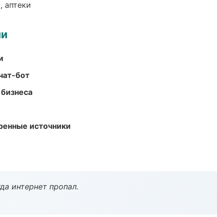
, аптеки
ми
и
чат-бот
 бизнеса
еренные источники
да интернет пропал.