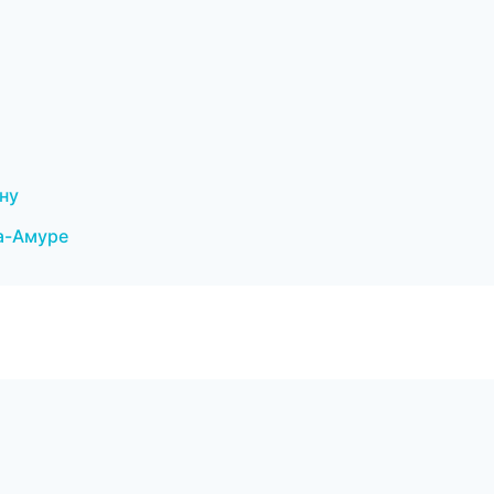
ону
на-Амуре