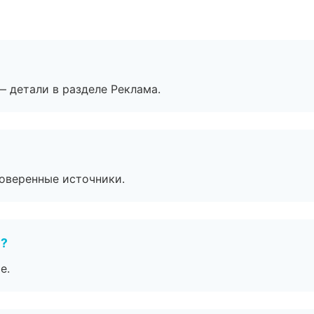
— детали в разделе Реклама.
роверенные источники.
е?
е.