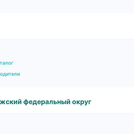
аталог
еводители
лжский федеральный округ