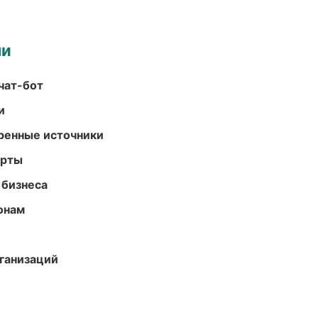
ми
чат-бот
и
еренные источники
арты
 бизнеса
онам
ганизаций