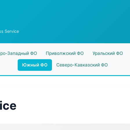
s Service
ро-Западный ФО
Приволжский ФО
Уральский ФО
Южный ФО
Северо-Кавказский ФО
ice