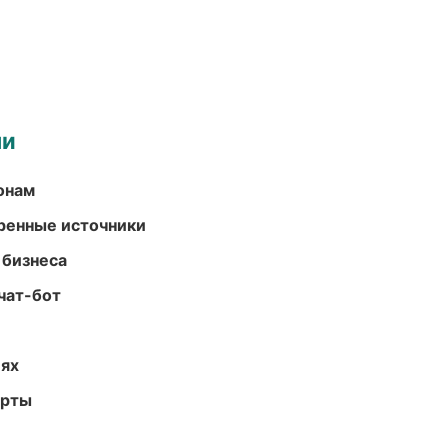
ми
онам
еренные источники
 бизнеса
чат-бот
иях
арты