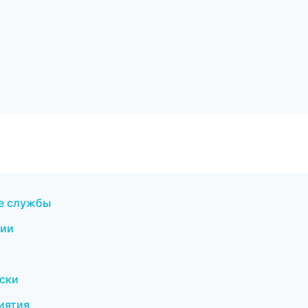
ые службы
сии
оски
иятия