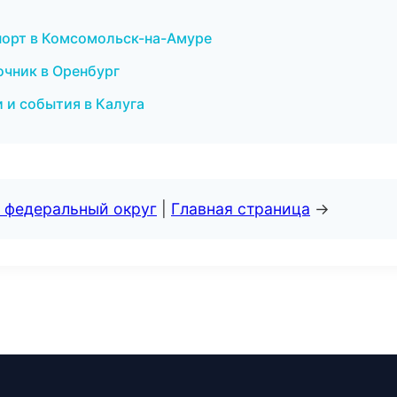
спорт в Комсомольск-на-Амуре
очник в Оренбург
 и события в Калуга
 федеральный округ
|
Главная страница
→