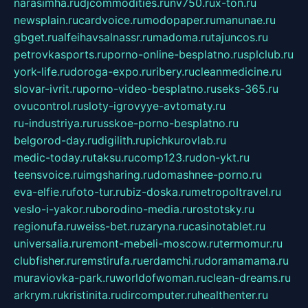
narasimha.ru
djcommodities.ru
nv750.ru
x-ton.ru
newsplain.ru
cardvoice.ru
modopaper.ru
manunae.ru
gbget.ru
alfeihavsalnassr.ru
madoma.ru
tajuncos.ru
petrovkasports.ru
porno-online-besplatno.ru
splclub.ru
york-life.ru
doroga-expo.ru
ribery.ru
cleanmedicine.ru
slovar-ivrit.ru
porno-video-besplatno.ru
seks-365.ru
ovucontrol.ru
sloty-igrovyye-avtomaty.ru
ru-industriya.ru
russkoe-porno-besplatno.ru
belgorod-day.ru
digilith.ru
pichkurovlab.ru
medic-today.ru
taksu.ru
comp123.ru
don-ykt.ru
teensvoice.ru
imgsharing.ru
domashnee-porno.ru
eva-elfie.ru
foto-tur.ru
biz-doska.ru
metropoltravel.ru
veslo-i-yakor.ru
borodino-media.ru
rostotsky.ru
regionufa.ru
weiss-bet.ru
zaryna.ru
casinotablet.ru
universalia.ru
remont-mebeli-moscow.ru
termomur.ru
clubfisher.ru
remstirufa.ru
erdamchi.ru
doramamama.ru
muraviovka-park.ru
worldofwoman.ru
clean-dreams.ru
arkrym.ru
kristinita.ru
dircomputer.ru
healthenter.ru