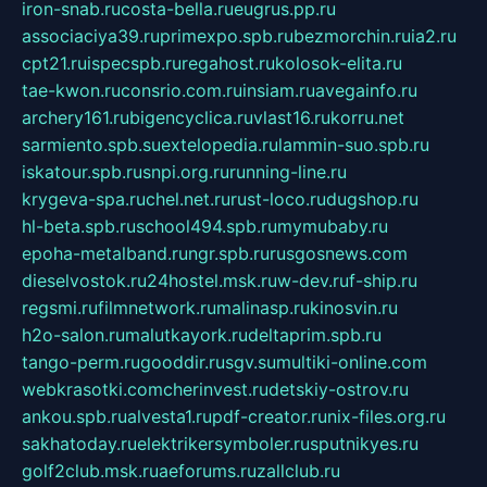
iron-snab.ru
costa-bella.ru
eugrus.pp.ru
associaciya39.ru
primexpo.spb.ru
bezmorchin.ru
ia2.ru
cpt21.ru
ispecspb.ru
regahost.ru
kolosok-elita.ru
tae-kwon.ru
consrio.com.ru
insiam.ru
avegainfo.ru
archery161.ru
bigencyclica.ru
vlast16.ru
korru.net
sarmiento.spb.su
extelopedia.ru
lammin-suo.spb.ru
iskatour.spb.ru
snpi.org.ru
running-line.ru
krygeva-spa.ru
chel.net.ru
rust-loco.ru
dugshop.ru
hl-beta.spb.ru
school494.spb.ru
mymubaby.ru
epoha-metalband.ru
ngr.spb.ru
rusgosnews.com
dieselvostok.ru
24hostel.msk.ru
w-dev.ru
f-ship.ru
regsmi.ru
filmnetwork.ru
malinasp.ru
kinosvin.ru
h2o-salon.ru
malutkayork.ru
deltaprim.spb.ru
tango-perm.ru
gooddir.ru
sgv.su
multiki-online.com
webkrasotki.com
cherinvest.ru
detskiy-ostrov.ru
ankou.spb.ru
alvesta1.ru
pdf-creator.ru
nix-files.org.ru
sakhatoday.ru
elektrikersymboler.ru
sputnikyes.ru
golf2club.msk.ru
aeforums.ru
zallclub.ru