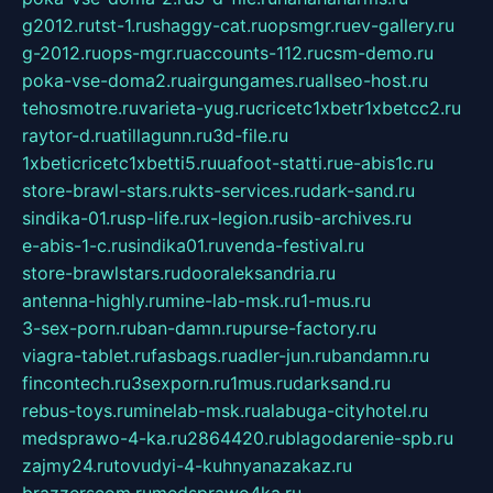
g2012.ru
tst-1.ru
shaggy-cat.ru
opsmgr.ru
ev-gallery.ru
g-2012.ru
ops-mgr.ru
accounts-112.ru
csm-demo.ru
poka-vse-doma2.ru
airgungames.ru
allseo-host.ru
tehosmotre.ru
varieta-yug.ru
cricetc1xbetr1xbetcc2.ru
raytor-d.ru
atillagunn.ru
3d-file.ru
1xbeticricetc1xbetti5.ru
uafoot-statti.ru
e-abis1c.ru
store-brawl-stars.ru
kts-services.ru
dark-sand.ru
sindika-01.ru
sp-life.ru
x-legion.ru
sib-archives.ru
e-abis-1-c.ru
sindika01.ru
venda-festival.ru
store-brawlstars.ru
dooraleksandria.ru
antenna-highly.ru
mine-lab-msk.ru
1-mus.ru
3-sex-porn.ru
ban-damn.ru
purse-factory.ru
viagra-tablet.ru
fasbags.ru
adler-jun.ru
bandamn.ru
fincontech.ru
3sexporn.ru
1mus.ru
darksand.ru
rebus-toys.ru
minelab-msk.ru
alabuga-cityhotel.ru
medsprawo-4-ka.ru
2864420.ru
blagodarenie-spb.ru
zajmy24.ru
tovudyi-4-kuhnyanazakaz.ru
brazzerscom.ru
medsprawo4ka.ru