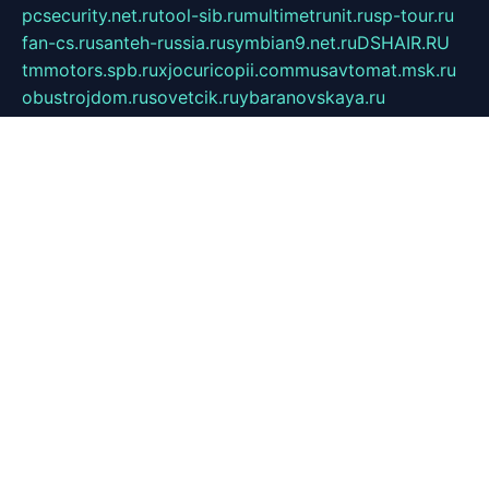
pcsecurity.net.ru
tool-sib.ru
multimetrunit.ru
sp-tour.ru
fan-cs.ru
santeh-russia.ru
symbian9.net.ru
DSHAIR.RU
tmmotors.spb.ru
xjocuricopii.com
musavtomat.msk.ru
obustrojdom.ru
sovetcik.ru
ybaranovskaya.ru
ppknews.ru
cult-alshei.ru
JAPANRUSSIA.RU
proekciyamebel.ru
imper-finans.ru
rim.org.ru
glamourai.ru
brassminus.ru
zabor-pro.ru
ftn.pp.ru
dorogoe58.ru
laimengpacker.ru
kuzova-zapchasti.ru
sageerp.ru
taxodrom.ru
dsrazvitie.ru
hardcity.net.ru
ratinghomegames.ru
topservice25.ru
gubernyan.ru
gtglasslined.ru
ii4.ru
tssport.spb.ru
andorra24.com
blackwallstreet.ru
oboimos.ru
optim-doors.com.ru
ikuch.ru
nycr.org.ru
npa21.ru
vremya-ch.spb.ru
desert000.ru
ivtorgi.ru
ifiori.ru
catalog-statei.ru
dcv.org.ru
spetsmaster174.ru
ipkameryhiseeu.ru
dum26.ru
ruspol.spb.ru
fr-opendp.ru
kam-solnyshko.ru
cheyenne-arapaho.ru
sevzapmetal.spb.ru
ted-lapidus.spb.ru
parasite-eliminator.ru