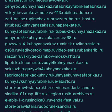
xehyroo5kuhnyanazakaz.ru
fabrikayfabrikaefabrika.ru
vskrytie-zamkov-moskva-113.ru
biletnadom.ru
zed-online.ru
pimchax.ru
brazzers-hd.ru
z-host.ru
kitubeu2kuhnyanazakaz.ru
naperekate.ru
kuhnyaofabrikaufabrik.ru
kitubeu-2-kuhnyanazakaz.ru
xehyroo-5-kuhnyanazakaz.ru
cs-68.ru
guzywia-4-kuhnyanazakaz.ru
mir-tk.ru
vlknrussia.ru
cs68.ru
vladivostok-map.ru
video-seks.ru
bankaribi.ru
raszar.ru
vskrytie-zamkov-moskva113.ru
lipetsktelecom.ru
tovudyi4kuhnyanazakaz.ru
seksuzb.ru
guzywia4kuhnyanazakaz.ru
fabrikaofabrikaokuhny.ru
kuhnyaekuhnyaafabrika.ru
kuhnyaykuhnyayfabrika.ru
e-abis1c.ru
store-brawl-stars.ru
kts-services.ru
dark-sand.ru
sindika-01.ru
sp-life.ru
x-legion.ru
sib-archives.ru
e-abis-1-c.ru
sindika01.ru
venda-festival.ru
store-brawlstars.ru
dooraleksandria.ru