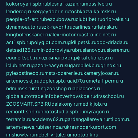
kokoroyari.spb.ru
blesna-kazan.ru
mossilver.ru
lenderoq.ru
sergeydobrin.ru
tochkazvuka.msk.ru
people-of-art.ru
bezzubova.ru
clubtibet.ru
orior-aks.ru
dynamoauto.ru
szk-favorit.ru
carlines.ru
flatnsk.ru
kingbolenskaner.ru
alex-motor.ru
astroline.net.ru
act1.spb.ru
polyglot.com.ru
gidlipetsk.ru
ooo-driada.ru
detsad125.ru
mir-zdoroviya.ru
bruslanovo.ru
siterem.ru
council.spb.ru
лодкипатриот.рф
kafekolizey.ru
iclub.net.ru
gazon-easy.ru
sugarepilekb.ru
grinox.ru
pylesostineco.ru
msts-ozarenie.ru
kameryjooan.ru
artemovskij.ru
dopler.spb.ru
aid70.ru
metall-perm.ru
ndm.msk.ru
ratingzooshop.ru
apiaccess.ru
globalautotrade.info
bezverhovskoe.ru
drsschool.ru
ZOOSMART.SPB.RU
dalakony.ru
medikijob.ru
remontt.spb.ru
photostudia.spb.ru
myragon.ru
terramia.ru
academy62.ru
gardengallereya.ru
rti.com.ru
artem-news.ru
biserinca.ru
krasnodarkurort.com
imshowtv.ru
mebel-v-tule.ru
mobtopik.ru