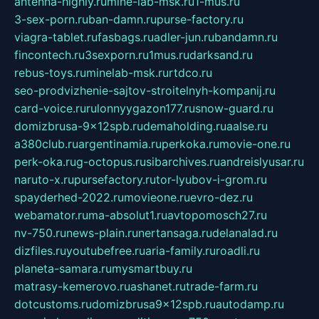
antenna-highly.ru
mine-lab-msk.ru
1-mus.ru
3-sex-porn.ru
ban-damn.ru
purse-factory.ru
viagra-tablet.ru
fasbags.ru
adler-jun.ru
bandamn.ru
fincontech.ru
3sexporn.ru
1mus.ru
darksand.ru
rebus-toys.ru
minelab-msk.ru
rtdco.ru
seo-prodvizhenie-sajtov-stroitelnyh-kompanij.ru
card-voice.ru
rulonnyygazon177.ru
snow-guard.ru
domizbrusa-9x12spb.ru
demaholding.ru
aalse.ru
a380club.ru
argentinamia.ru
perkoka.ru
movie-one.ru
perk-oka.ru
g-octopus.ru
sibarchives.ru
andreislyusar.ru
naruto-x.ru
pursefactory.ru
tor-lyubov-i-grom.ru
spayderhed-2022.ru
movieone.ru
evro-dez.ru
webamator.ru
ma-absolut1.ru
avtopomosch27.ru
nv-750.ru
news-plain.ru
nertansaga.ru
delanalad.ru
dizfiles.ru
youtubefree.ru
aria-family.ru
roadli.ru
planeta-samara.ru
mysmartbuy.ru
matrasy-kemerovo.ru
ashanet.ru
trade-farm.ru
dotcustoms.ru
domizbrusa9x12spb.ru
autodamp.ru