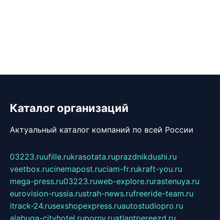
Каталог организаций
Актуальный каталог компаний по всей России
03223.ru
ufille.ru
krasotata.ru
prazdnikdushi.ru
veetbox.ru
cinemapost.ru
ciam-fr.ru
kraft-you.ru
mega-press.ru
03223.ru
web-explore.ru
rastenuya.ru
eurovision-russia.ru
strah-news.ru
freeride-team.ru
itrack-24.ru
sexshopexpress.ru
autostudiopro.ru
alabuga-cityhotel.ru
pornv.ru
atlantpereezd.ru