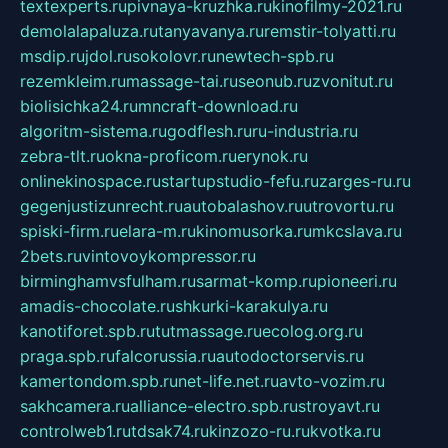
textexperts.ru
pivnaya-kruzhka.ru
kinofilmy-2021.ru
demolalapaluza.ru
tanyavanya.ru
remstir-tolyatti.ru
msdip.ru
jdol.ru
sokolovr.ru
newtech-spb.ru
rezemkleim.ru
massage-tai.ru
seonub.ru
zvonitut.ru
biolisichka24.ru
mncraft-download.ru
algoritm-sistema.ru
godflesh.ru
ru-industria.ru
zebra-tlt.ru
okna-proficom.ru
erynok.ru
onlinekinospace.ru
startupstudio-fefu.ru
zarges-ru.ru
gegenjustizunrecht.ru
autobalashov.ru
utrovortu.ru
spiski-firm.ru
elara-m.ru
kinomusorka.ru
mkcslava.ru
2bets.ru
vintovoykompressor.ru
birminghamvsfulham.ru
sarmat-komp.ru
pioneeri.ru
amadis-chocolate.ru
shkurki-karakulya.ru
kanotiforet.spb.ru
tutmassage.ru
ecolog.org.ru
praga.spb.ru
falcorussia.ru
autodoctorservis.ru
kamertondom.spb.ru
net-life.net.ru
avto-vozim.ru
sakhcamera.ru
alliance-electro.spb.ru
stroyavt.ru
controlweb1.ru
tdsak74.ru
kinzozo-ru.ru
kvotka.ru