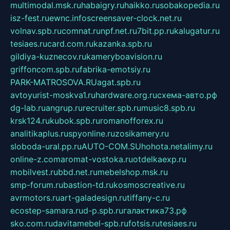
multimodal.msk.ru
habaigry.ru
haikko.ru
sobakopedia.ru
isz-fest.ru
ewnc.info
screensaver-clock.net.ru
volnav.spb.ru
comnat.ru
npf.net.ru
7bit.pp.ru
kalugatur.ru
tesiaes.ru
card.com.ru
kazanka.spb.ru
gildiya-kuznecov.ru
kameryboavision.ru
griffoncom.spb.ru
fabrika-emotsiy.ru
PARK-MATROSOVA.RU
agat.spb.ru
avtoyurist-moskva1.ru
hardware.org.ru
схема-авто.рф
dg-lab.ru
angrup.ru
recruiter.spb.ru
music8.spb.ru
krsk124.ru
kubok.spb.ru
romanofforex.ru
analitikaplus.ru
spyonline.ru
zosikamery.ru
sloboda-ural.pp.ru
AUTO-COM.SU
hohota.net
alimy.ru
online-z.com
aromat-vostoka.ru
otdelkaexp.ru
mobilvest.ru
bbd.net.ru
mebelshop.msk.ru
smp-forum.ru
bastion-td.ru
kosmoscreative.ru
avrmotors.ru
art-galadesign.ru
tiffany-c.ru
ecostep-samara.ru
d-p.spb.ru
галактика73.рф
sko.com.ru
davitamebel-spb.ru
fotsis.ru
tesiaes.ru