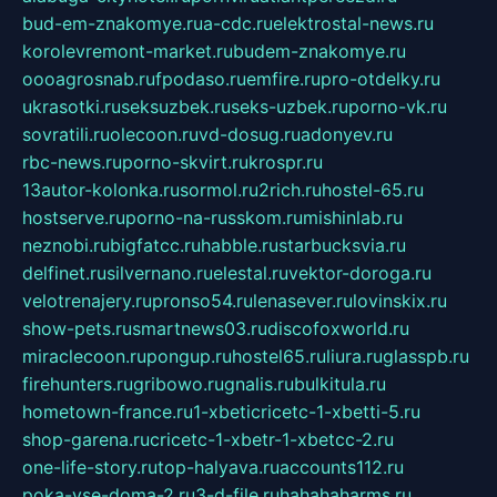
bud-em-znakomye.ru
a-cdc.ru
elektrostal-news.ru
korolevremont-market.ru
budem-znakomye.ru
oooagrosnab.ru
fpodaso.ru
emfire.ru
pro-otdelky.ru
ukrasotki.ru
seksuzbek.ru
seks-uzbek.ru
porno-vk.ru
sovratili.ru
olecoon.ru
vd-dosug.ru
adonyev.ru
rbc-news.ru
porno-skvirt.ru
krospr.ru
13autor-kolonka.ru
sormol.ru
2rich.ru
hostel-65.ru
hostserve.ru
porno-na-russkom.ru
mishinlab.ru
neznobi.ru
bigfatcc.ru
habble.ru
starbucksvia.ru
delfinet.ru
silvernano.ru
elestal.ru
vektor-doroga.ru
velotrenajery.ru
pronso54.ru
lenasever.ru
lovinskix.ru
show-pets.ru
smartnews03.ru
discofoxworld.ru
miraclecoon.ru
pongup.ru
hostel65.ru
liura.ru
glasspb.ru
firehunters.ru
gribowo.ru
gnalis.ru
bulkitula.ru
hometown-france.ru
1-xbeticricetc-1-xbetti-5.ru
shop-garena.ru
cricetc-1-xbetr-1-xbetcc-2.ru
one-life-story.ru
top-halyava.ru
accounts112.ru
poka-vse-doma-2.ru
3-d-file.ru
hahahaharms.ru