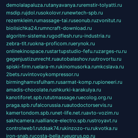
demolalapaluza.ru
tanyavanya.ru
remstir-tolyatti.ru
msdip.ru
jdol.ru
sokolovr.ru
newtech-spb.ru
rezemkleim.ru
massage-tai.ru
seonub.ru
zvonitut.ru
biolisichka24.ru
mncraft-download.ru
algoritm-sistema.ru
godflesh.ru
ru-industria.ru
zebra-tlt.ru
okna-proficom.ru
erynok.ru
onlinekinospace.ru
startupstudio-fefu.ru
zarges-ru.ru
gegenjustizunrecht.ru
autobalashov.ru
utrovortu.ru
spiski-firm.ru
elara-m.ru
kinomusorka.ru
mkcslava.ru
2bets.ru
vintovoykompressor.ru
birminghamvsfulham.ru
sarmat-komp.ru
pioneeri.ru
amadis-chocolate.ru
shkurki-karakulya.ru
kanotiforet.spb.ru
tutmassage.ru
ecolog.org.ru
praga.spb.ru
falcorussia.ru
autodoctorservis.ru
kamertondom.spb.ru
net-life.net.ru
avto-vozim.ru
sakhcamera.ru
alliance-electro.spb.ru
stroyavt.ru
controlweb1.ru
tdsak74.ru
kinzozo-ru.ru
kvotka.ru
iron-snab.ru
costa-bella.ru
eugrus.pp.ru