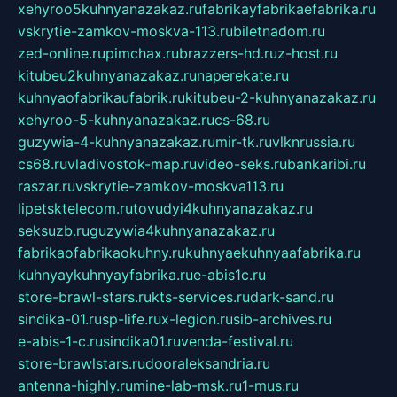
xehyroo5kuhnyanazakaz.ru
fabrikayfabrikaefabrika.ru
vskrytie-zamkov-moskva-113.ru
biletnadom.ru
zed-online.ru
pimchax.ru
brazzers-hd.ru
z-host.ru
kitubeu2kuhnyanazakaz.ru
naperekate.ru
kuhnyaofabrikaufabrik.ru
kitubeu-2-kuhnyanazakaz.ru
xehyroo-5-kuhnyanazakaz.ru
cs-68.ru
guzywia-4-kuhnyanazakaz.ru
mir-tk.ru
vlknrussia.ru
cs68.ru
vladivostok-map.ru
video-seks.ru
bankaribi.ru
raszar.ru
vskrytie-zamkov-moskva113.ru
lipetsktelecom.ru
tovudyi4kuhnyanazakaz.ru
seksuzb.ru
guzywia4kuhnyanazakaz.ru
fabrikaofabrikaokuhny.ru
kuhnyaekuhnyaafabrika.ru
kuhnyaykuhnyayfabrika.ru
e-abis1c.ru
store-brawl-stars.ru
kts-services.ru
dark-sand.ru
sindika-01.ru
sp-life.ru
x-legion.ru
sib-archives.ru
e-abis-1-c.ru
sindika01.ru
venda-festival.ru
store-brawlstars.ru
dooraleksandria.ru
antenna-highly.ru
mine-lab-msk.ru
1-mus.ru