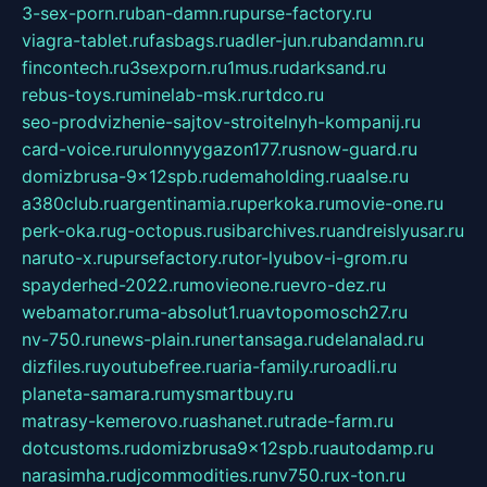
3-sex-porn.ru
ban-damn.ru
purse-factory.ru
viagra-tablet.ru
fasbags.ru
adler-jun.ru
bandamn.ru
fincontech.ru
3sexporn.ru
1mus.ru
darksand.ru
rebus-toys.ru
minelab-msk.ru
rtdco.ru
seo-prodvizhenie-sajtov-stroitelnyh-kompanij.ru
card-voice.ru
rulonnyygazon177.ru
snow-guard.ru
domizbrusa-9x12spb.ru
demaholding.ru
aalse.ru
a380club.ru
argentinamia.ru
perkoka.ru
movie-one.ru
perk-oka.ru
g-octopus.ru
sibarchives.ru
andreislyusar.ru
naruto-x.ru
pursefactory.ru
tor-lyubov-i-grom.ru
spayderhed-2022.ru
movieone.ru
evro-dez.ru
webamator.ru
ma-absolut1.ru
avtopomosch27.ru
nv-750.ru
news-plain.ru
nertansaga.ru
delanalad.ru
dizfiles.ru
youtubefree.ru
aria-family.ru
roadli.ru
planeta-samara.ru
mysmartbuy.ru
matrasy-kemerovo.ru
ashanet.ru
trade-farm.ru
dotcustoms.ru
domizbrusa9x12spb.ru
autodamp.ru
narasimha.ru
djcommodities.ru
nv750.ru
x-ton.ru