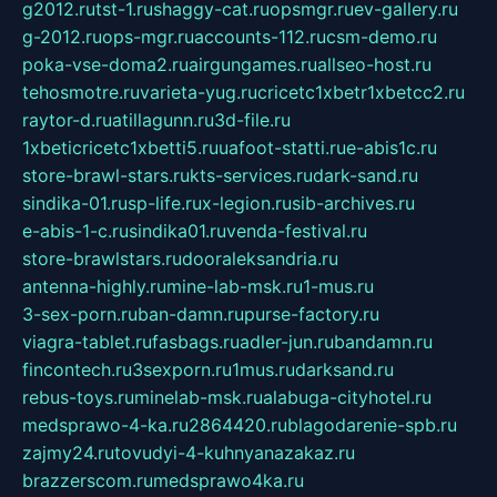
g2012.ru
tst-1.ru
shaggy-cat.ru
opsmgr.ru
ev-gallery.ru
g-2012.ru
ops-mgr.ru
accounts-112.ru
csm-demo.ru
poka-vse-doma2.ru
airgungames.ru
allseo-host.ru
tehosmotre.ru
varieta-yug.ru
cricetc1xbetr1xbetcc2.ru
raytor-d.ru
atillagunn.ru
3d-file.ru
1xbeticricetc1xbetti5.ru
uafoot-statti.ru
e-abis1c.ru
store-brawl-stars.ru
kts-services.ru
dark-sand.ru
sindika-01.ru
sp-life.ru
x-legion.ru
sib-archives.ru
e-abis-1-c.ru
sindika01.ru
venda-festival.ru
store-brawlstars.ru
dooraleksandria.ru
antenna-highly.ru
mine-lab-msk.ru
1-mus.ru
3-sex-porn.ru
ban-damn.ru
purse-factory.ru
viagra-tablet.ru
fasbags.ru
adler-jun.ru
bandamn.ru
fincontech.ru
3sexporn.ru
1mus.ru
darksand.ru
rebus-toys.ru
minelab-msk.ru
alabuga-cityhotel.ru
medsprawo-4-ka.ru
2864420.ru
blagodarenie-spb.ru
zajmy24.ru
tovudyi-4-kuhnyanazakaz.ru
brazzerscom.ru
medsprawo4ka.ru