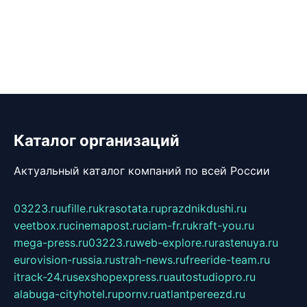
Каталог организаций
Актуальный каталог компаний по всей России
03223.ru
ufille.ru
krasotata.ru
prazdnikdushi.ru
veetbox.ru
cinemapost.ru
ciam-fr.ru
kraft-you.ru
mega-press.ru
03223.ru
web-explore.ru
rastenuya.ru
eurovision-russia.ru
strah-news.ru
freeride-team.ru
itrack-24.ru
sexshopexpress.ru
autostudiopro.ru
alabuga-cityhotel.ru
pornv.ru
atlantpereezd.ru