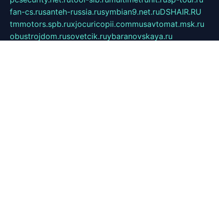
fan-cs.ru
santeh-russia.ru
symbian9.net.ru
DSHAIR.RU
tmmotors.spb.ru
xjocuricopii.com
musavtomat.msk.ru
obustrojdom.ru
sovetcik.ru
ybaranovskaya.ru
ppknews.ru
cult-alshei.ru
JAPANRUSSIA.RU
proekciyamebel.ru
imper-finans.ru
rim.org.ru
glamourai.ru
brassminus.ru
zabor-pro.ru
ftn.pp.ru
dorogoe58.ru
laimengpacker.ru
kuzova-zapchasti.ru
sageerp.ru
taxodrom.ru
dsrazvitie.ru
hardcity.net.ru
ratinghomegames.ru
topservice25.ru
gubernyan.ru
gtglasslined.ru
ii4.ru
tssport.spb.ru
andorra24.com
blackwallstreet.ru
oboimos.ru
optim-doors.com.ru
ikuch.ru
nycr.org.ru
npa21.ru
vremya-ch.spb.ru
desert000.ru
ivtorgi.ru
ifiori.ru
catalog-statei.ru
dcv.org.ru
spetsmaster174.ru
ipkameryhiseeu.ru
dum26.ru
ruspol.spb.ru
fr-opendp.ru
kam-solnyshko.ru
cheyenne-arapaho.ru
sevzapmetal.spb.ru
ted-lapidus.spb.ru
parasite-eliminator.ru