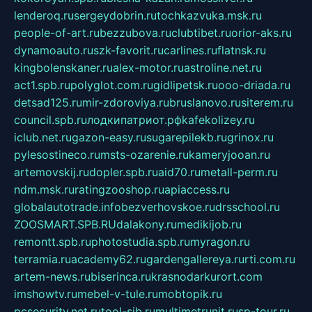
lenderoq.ru
sergeydobrin.ru
tochkazvuka.msk.ru
people-of-art.ru
bezzubova.ru
clubtibet.ru
orior-aks.ru
dynamoauto.ru
szk-favorit.ru
carlines.ru
flatnsk.ru
kingbolenskaner.ru
alex-motor.ru
astroline.net.ru
act1.spb.ru
polyglot.com.ru
gidlipetsk.ru
ooo-driada.ru
detsad125.ru
mir-zdoroviya.ru
bruslanovo.ru
siterem.ru
council.spb.ru
лодкипатриот.рф
kafekolizey.ru
iclub.net.ru
gazon-easy.ru
sugarepilekb.ru
grinox.ru
pylesostineco.ru
msts-ozarenie.ru
kameryjooan.ru
artemovskij.ru
dopler.spb.ru
aid70.ru
metall-perm.ru
ndm.msk.ru
ratingzooshop.ru
apiaccess.ru
globalautotrade.info
bezverhovskoe.ru
drsschool.ru
ZOOSMART.SPB.RU
dalakony.ru
medikijob.ru
remontt.spb.ru
photostudia.spb.ru
myragon.ru
terramia.ru
academy62.ru
gardengallereya.ru
rti.com.ru
artem-news.ru
biserinca.ru
krasnodarkurort.com
imshowtv.ru
mebel-v-tule.ru
mobtopik.ru
pcsecurity.net.ru
tool-sib.ru
multimetrunit.ru
sp-tour.ru