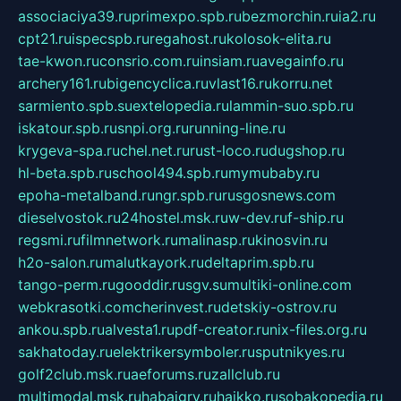
associaciya39.ru
primexpo.spb.ru
bezmorchin.ru
ia2.ru
cpt21.ru
ispecspb.ru
regahost.ru
kolosok-elita.ru
tae-kwon.ru
consrio.com.ru
insiam.ru
avegainfo.ru
archery161.ru
bigencyclica.ru
vlast16.ru
korru.net
sarmiento.spb.su
extelopedia.ru
lammin-suo.spb.ru
iskatour.spb.ru
snpi.org.ru
running-line.ru
krygeva-spa.ru
chel.net.ru
rust-loco.ru
dugshop.ru
hl-beta.spb.ru
school494.spb.ru
mymubaby.ru
epoha-metalband.ru
ngr.spb.ru
rusgosnews.com
dieselvostok.ru
24hostel.msk.ru
w-dev.ru
f-ship.ru
regsmi.ru
filmnetwork.ru
malinasp.ru
kinosvin.ru
h2o-salon.ru
malutkayork.ru
deltaprim.spb.ru
tango-perm.ru
gooddir.ru
sgv.su
multiki-online.com
webkrasotki.com
cherinvest.ru
detskiy-ostrov.ru
ankou.spb.ru
alvesta1.ru
pdf-creator.ru
nix-files.org.ru
sakhatoday.ru
elektrikersymboler.ru
sputnikyes.ru
golf2club.msk.ru
aeforums.ru
zallclub.ru
multimodal.msk.ru
habaigry.ru
haikko.ru
sobakopedia.ru