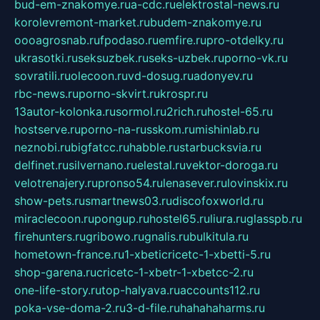
bud-em-znakomye.ru
a-cdc.ru
elektrostal-news.ru
korolevremont-market.ru
budem-znakomye.ru
oooagrosnab.ru
fpodaso.ru
emfire.ru
pro-otdelky.ru
ukrasotki.ru
seksuzbek.ru
seks-uzbek.ru
porno-vk.ru
sovratili.ru
olecoon.ru
vd-dosug.ru
adonyev.ru
rbc-news.ru
porno-skvirt.ru
krospr.ru
13autor-kolonka.ru
sormol.ru
2rich.ru
hostel-65.ru
hostserve.ru
porno-na-russkom.ru
mishinlab.ru
neznobi.ru
bigfatcc.ru
habble.ru
starbucksvia.ru
delfinet.ru
silvernano.ru
elestal.ru
vektor-doroga.ru
velotrenajery.ru
pronso54.ru
lenasever.ru
lovinskix.ru
show-pets.ru
smartnews03.ru
discofoxworld.ru
miraclecoon.ru
pongup.ru
hostel65.ru
liura.ru
glasspb.ru
firehunters.ru
gribowo.ru
gnalis.ru
bulkitula.ru
hometown-france.ru
1-xbeticricetc-1-xbetti-5.ru
shop-garena.ru
cricetc-1-xbetr-1-xbetcc-2.ru
one-life-story.ru
top-halyava.ru
accounts112.ru
poka-vse-doma-2.ru
3-d-file.ru
hahahaharms.ru