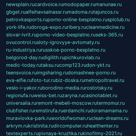
newsplain.ru
cardvoice.ru
modopaper.ru
manunae.ru
gbget.ru
alfeihavsalnassr.ru
madoma.ru
tajuncos.ru
petrovkasports.ru
porno-online-besplatno.ru
splclub.ru
york-life.ru
doroga-expo.ru
ribery.ru
cleanmedicine.ru
slovar-ivrit.ru
porno-video-besplatno.ru
seks-365.ru
ovucontrol.ru
sloty-igrovyye-avtomaty.ru
ru-industriya.ru
russkoe-porno-besplatno.ru
belgorod-day.ru
digilith.ru
pichkurovlab.ru
medic-today.ru
taksu.ru
comp123.ru
don-ykt.ru
teensvoice.ru
imgsharing.ru
domashnee-porno.ru
eva-elfie.ru
foto-tur.ru
biz-doska.ru
metropoltravel.ru
veslo-i-yakor.ru
borodino-media.ru
rostotsky.ru
regionufa.ru
weiss-bet.ru
zaryna.ru
casinotablet.ru
universalia.ru
remont-mebeli-moscow.ru
termomur.ru
clubfisher.ru
remstirufa.ru
erdamchi.ru
doramamama.ru
muraviovka-park.ru
worldofwoman.ru
clean-dreams.ru
arkrym.ru
kristinita.ru
dircomputer.ru
healthenter.ru
textexperts.ru
pivnaya-kruzhka.ru
kinofilmy-2021.ru