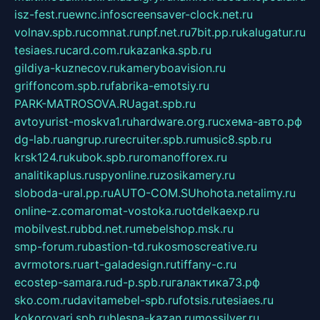
isz-fest.ru
ewnc.info
screensaver-clock.net.ru
volnav.spb.ru
comnat.ru
npf.net.ru
7bit.pp.ru
kalugatur.ru
tesiaes.ru
card.com.ru
kazanka.spb.ru
gildiya-kuznecov.ru
kameryboavision.ru
griffoncom.spb.ru
fabrika-emotsiy.ru
PARK-MATROSOVA.RU
agat.spb.ru
avtoyurist-moskva1.ru
hardware.org.ru
схема-авто.рф
dg-lab.ru
angrup.ru
recruiter.spb.ru
music8.spb.ru
krsk124.ru
kubok.spb.ru
romanofforex.ru
analitikaplus.ru
spyonline.ru
zosikamery.ru
sloboda-ural.pp.ru
AUTO-COM.SU
hohota.net
alimy.ru
online-z.com
aromat-vostoka.ru
otdelkaexp.ru
mobilvest.ru
bbd.net.ru
mebelshop.msk.ru
smp-forum.ru
bastion-td.ru
kosmoscreative.ru
avrmotors.ru
art-galadesign.ru
tiffany-c.ru
ecostep-samara.ru
d-p.spb.ru
галактика73.рф
sko.com.ru
davitamebel-spb.ru
fotsis.ru
tesiaes.ru
kokoroyari.spb.ru
blesna-kazan.ru
mossilver.ru