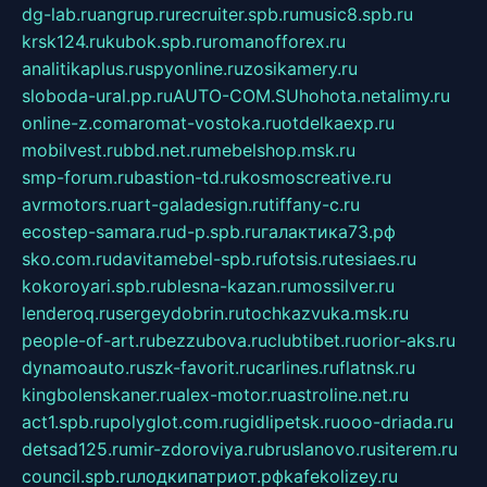
dg-lab.ru
angrup.ru
recruiter.spb.ru
music8.spb.ru
krsk124.ru
kubok.spb.ru
romanofforex.ru
analitikaplus.ru
spyonline.ru
zosikamery.ru
sloboda-ural.pp.ru
AUTO-COM.SU
hohota.net
alimy.ru
online-z.com
aromat-vostoka.ru
otdelkaexp.ru
mobilvest.ru
bbd.net.ru
mebelshop.msk.ru
smp-forum.ru
bastion-td.ru
kosmoscreative.ru
avrmotors.ru
art-galadesign.ru
tiffany-c.ru
ecostep-samara.ru
d-p.spb.ru
галактика73.рф
sko.com.ru
davitamebel-spb.ru
fotsis.ru
tesiaes.ru
kokoroyari.spb.ru
blesna-kazan.ru
mossilver.ru
lenderoq.ru
sergeydobrin.ru
tochkazvuka.msk.ru
people-of-art.ru
bezzubova.ru
clubtibet.ru
orior-aks.ru
dynamoauto.ru
szk-favorit.ru
carlines.ru
flatnsk.ru
kingbolenskaner.ru
alex-motor.ru
astroline.net.ru
act1.spb.ru
polyglot.com.ru
gidlipetsk.ru
ooo-driada.ru
detsad125.ru
mir-zdoroviya.ru
bruslanovo.ru
siterem.ru
council.spb.ru
лодкипатриот.рф
kafekolizey.ru