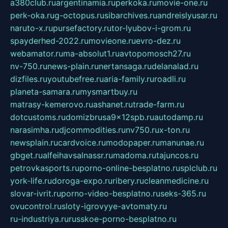
a380club.ru
argentinamia.ru
perkoka.ru
movie-one.ru
perk-oka.ru
g-octopus.ru
sibarchives.ru
andreislyusar.ru
naruto-x.ru
pursefactory.ru
tor-lyubov-i-grom.ru
spayderhed-2022.ru
movieone.ru
evro-dez.ru
webamator.ru
ma-absolut1.ru
avtopomosch27.ru
nv-750.ru
news-plain.ru
nertansaga.ru
delanalad.ru
dizfiles.ru
youtubefree.ru
aria-family.ru
roadli.ru
planeta-samara.ru
mysmartbuy.ru
matrasy-kemerovo.ru
ashanet.ru
trade-farm.ru
dotcustoms.ru
domizbrusa9x12spb.ru
autodamp.ru
narasimha.ru
djcommodities.ru
nv750.ru
x-ton.ru
newsplain.ru
cardvoice.ru
modopaper.ru
manunae.ru
gbget.ru
alfeihavsalnassr.ru
madoma.ru
tajuncos.ru
petrovkasports.ru
porno-online-besplatno.ru
splclub.ru
york-life.ru
doroga-expo.ru
ribery.ru
cleanmedicine.ru
slovar-ivrit.ru
porno-video-besplatno.ru
seks-365.ru
ovucontrol.ru
sloty-igrovyye-avtomaty.ru
ru-industriya.ru
russkoe-porno-besplatno.ru