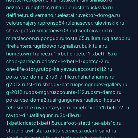
neznobi.ru
bigfatcc.ru
habble.ru
starbucksvia.ru
delfinet.ru
silvernano.ru
elestal.ru
vektor-doroga.ru
velotrenajery.ru
pronso54.ru
lenasever.ru
lovinskix.ru
show-pets.ru
smartnews03.ru
discofoxworld.ru
miraclecoon.ru
pongup.ru
hostel65.ru
liura.ru
glasspb.ru
firehunters.ru
gribowo.ru
gnalis.ru
bulkitula.ru
hometown-france.ru
1-xbeticricetc-1-xbetti-5.ru
shop-garena.ru
cricetc-1-xbetr-1-xbetcc-2.ru
one-life-story.ru
top-halyava.ru
accounts112.ru
poka-vse-doma-2.ru
3-d-file.ru
hahahaharms.ru
g2012.ru
tst-1.ru
shaggy-cat.ru
opsmgr.ru
ev-gallery.ru
g-2012.ru
ops-mgr.ru
accounts-112.ru
csm-demo.ru
poka-vse-doma2.ru
airgungames.ru
allseo-host.ru
tehosmotre.ru
varieta-yug.ru
cricetc1xbetr1xbetcc2.ru
raytor-d.ru
atillagunn.ru
3d-file.ru
1xbeticricetc1xbetti5.ru
uafoot-statti.ru
e-abis1c.ru
store-brawl-stars.ru
kts-services.ru
dark-sand.ru