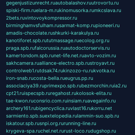
gegenjustizunrecht.ru
autobalashov.ru
utrovortu.ru
spiski-firm.ru
elara-m.ru
kinomusorka.ru
mkcslava.ru
2bets.ru
vintovoykompressor.ru
birminghamvsfulham.ru
sarmat-komp.ru
pioneeri.ru
amadis-chocolate.ru
shkurki-karakulya.ru
kanotiforet.spb.ru
tutmassage.ru
ecolog.org.ru
praga.spb.ru
falcorussia.ru
autodoctorservis.ru
kamertondom.spb.ru
net-life.net.ru
avto-vozim.ru
sakhcamera.ru
alliance-electro.spb.ru
stroyavt.ru
controlweb1.ru
tdsak74.ru
kinzozo-ru.ru
kvotka.ru
iron-snab.ru
costa-bella.ru
eugrus.pp.ru
associaciya39.ru
primexpo.spb.ru
bezmorchin.ru
ia2.ru
cpt21.ru
ispecspb.ru
regahost.ru
kolosok-elita.ru
tae-kwon.ru
consrio.com.ru
insiam.ru
avegainfo.ru
archery161.ru
bigencyclica.ru
vlast16.ru
korru.net
sarmiento.spb.su
extelopedia.ru
lammin-suo.spb.ru
iskatour.spb.ru
snpi.org.ru
running-line.ru
krygeva-spa.ru
chel.net.ru
rust-loco.ru
dugshop.ru