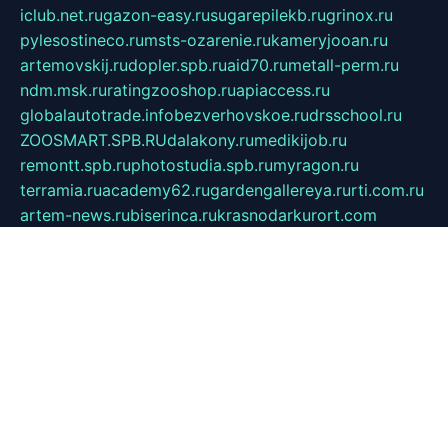
iclub.net.ru
gazon-easy.ru
sugarepilekb.ru
grinox.ru
pylesostineco.ru
msts-ozarenie.ru
kameryjooan.ru
artemovskij.ru
dopler.spb.ru
aid70.ru
metall-perm.ru
ndm.msk.ru
ratingzooshop.ru
apiaccess.ru
globalautotrade.info
bezverhovskoe.ru
drsschool.ru
ZOOSMART.SPB.RU
dalakony.ru
medikijob.ru
remontt.spb.ru
photostudia.spb.ru
myragon.ru
terramia.ru
academy62.ru
gardengallereya.ru
rti.com.ru
artem-news.ru
biserinca.ru
krasnodarkurort.com
imshowtv.ru
mebel-v-tule.ru
mobtopik.ru
pcsecurity.net.ru
tool-sib.ru
multimetrunit.ru
sp-tour.ru
fan-cs.ru
santeh-russia.ru
symbian9.net.ru
DSHAIR.RU
tmmotors.spb.ru
xjocuricopii.com
musavtomat.msk.ru
obustrojdom.ru
sovetcik.ru
ybaranovskaya.ru
ppknews.ru
cult-alshei.ru
JAPANRUSSIA.RU
proekciyamebel.ru
imper-finans.ru
rim.org.ru
glamourai.ru
brassminus.ru
zabor-pro.ru
ftn.pp.ru
dorogoe58.ru
laimengpacker.ru
kuzova-zapchasti.ru