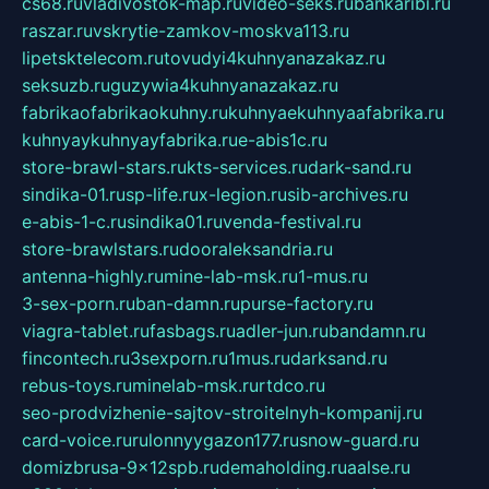
cs68.ru
vladivostok-map.ru
video-seks.ru
bankaribi.ru
raszar.ru
vskrytie-zamkov-moskva113.ru
lipetsktelecom.ru
tovudyi4kuhnyanazakaz.ru
seksuzb.ru
guzywia4kuhnyanazakaz.ru
fabrikaofabrikaokuhny.ru
kuhnyaekuhnyaafabrika.ru
kuhnyaykuhnyayfabrika.ru
e-abis1c.ru
store-brawl-stars.ru
kts-services.ru
dark-sand.ru
sindika-01.ru
sp-life.ru
x-legion.ru
sib-archives.ru
e-abis-1-c.ru
sindika01.ru
venda-festival.ru
store-brawlstars.ru
dooraleksandria.ru
antenna-highly.ru
mine-lab-msk.ru
1-mus.ru
3-sex-porn.ru
ban-damn.ru
purse-factory.ru
viagra-tablet.ru
fasbags.ru
adler-jun.ru
bandamn.ru
fincontech.ru
3sexporn.ru
1mus.ru
darksand.ru
rebus-toys.ru
minelab-msk.ru
rtdco.ru
seo-prodvizhenie-sajtov-stroitelnyh-kompanij.ru
card-voice.ru
rulonnyygazon177.ru
snow-guard.ru
domizbrusa-9x12spb.ru
demaholding.ru
aalse.ru