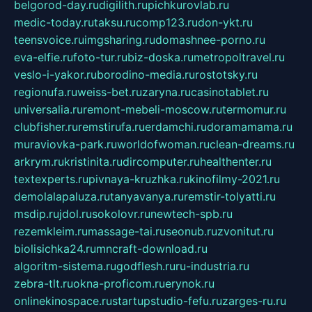
belgorod-day.ru
digilith.ru
pichkurovlab.ru
medic-today.ru
taksu.ru
comp123.ru
don-ykt.ru
teensvoice.ru
imgsharing.ru
domashnee-porno.ru
eva-elfie.ru
foto-tur.ru
biz-doska.ru
metropoltravel.ru
veslo-i-yakor.ru
borodino-media.ru
rostotsky.ru
regionufa.ru
weiss-bet.ru
zaryna.ru
casinotablet.ru
universalia.ru
remont-mebeli-moscow.ru
termomur.ru
clubfisher.ru
remstirufa.ru
erdamchi.ru
doramamama.ru
muraviovka-park.ru
worldofwoman.ru
clean-dreams.ru
arkrym.ru
kristinita.ru
dircomputer.ru
healthenter.ru
textexperts.ru
pivnaya-kruzhka.ru
kinofilmy-2021.ru
demolalapaluza.ru
tanyavanya.ru
remstir-tolyatti.ru
msdip.ru
jdol.ru
sokolovr.ru
newtech-spb.ru
rezemkleim.ru
massage-tai.ru
seonub.ru
zvonitut.ru
biolisichka24.ru
mncraft-download.ru
algoritm-sistema.ru
godflesh.ru
ru-industria.ru
zebra-tlt.ru
okna-proficom.ru
erynok.ru
onlinekinospace.ru
startupstudio-fefu.ru
zarges-ru.ru