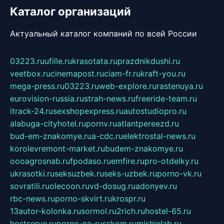
Каталог организаций
Актуальный каталог компаний по всей России
03223.ru
ufille.ru
krasotata.ru
prazdnikdushi.ru
veetbox.ru
cinemapost.ru
ciam-fr.ru
kraft-you.ru
mega-press.ru
03223.ru
web-explore.ru
rastenuya.ru
eurovision-russia.ru
strah-news.ru
freeride-team.ru
itrack-24.ru
sexshopexpress.ru
autostudiopro.ru
alabuga-cityhotel.ru
pornv.ru
atlantpereezd.ru
bud-em-znakomye.ru
a-cdc.ru
elektrostal-news.ru
korolevremont-market.ru
budem-znakomye.ru
oooagrosnab.ru
fpodaso.ru
emfire.ru
pro-otdelky.ru
ukrasotki.ru
seksuzbek.ru
seks-uzbek.ru
porno-vk.ru
sovratili.ru
olecoon.ru
vd-dosug.ru
adonyev.ru
rbc-news.ru
porno-skvirt.ru
krospr.ru
13autor-kolonka.ru
sormol.ru
2rich.ru
hostel-65.ru
hostserve.ru
porno-na-russkom.ru
mishinlab.ru