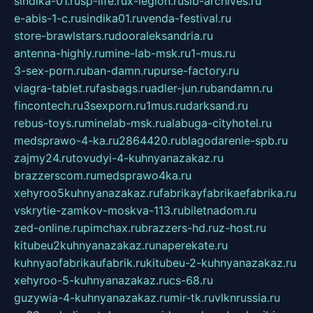
sindika-01.ru
sp-life.ru
x-legion.ru
sib-archives.ru
e-abis-1-c.ru
sindika01.ru
venda-festival.ru
store-brawlstars.ru
dooraleksandria.ru
antenna-highly.ru
mine-lab-msk.ru
1-mus.ru
3-sex-porn.ru
ban-damn.ru
purse-factory.ru
viagra-tablet.ru
fasbags.ru
adler-jun.ru
bandamn.ru
fincontech.ru
3sexporn.ru
1mus.ru
darksand.ru
rebus-toys.ru
minelab-msk.ru
alabuga-cityhotel.ru
medsprawo-4-ka.ru
2864420.ru
blagodarenie-spb.ru
zajmy24.ru
tovudyi-4-kuhnyanazakaz.ru
brazzerscom.ru
medsprawo4ka.ru
xehyroo5kuhnyanazakaz.ru
fabrikayfabrikaefabrika.ru
vskrytie-zamkov-moskva-113.ru
biletnadom.ru
zed-online.ru
pimchax.ru
brazzers-hd.ru
z-host.ru
kitubeu2kuhnyanazakaz.ru
naperekate.ru
kuhnyaofabrikaufabrik.ru
kitubeu-2-kuhnyanazakaz.ru
xehyroo-5-kuhnyanazakaz.ru
cs-68.ru
guzywia-4-kuhnyanazakaz.ru
mir-tk.ru
vlknrussia.ru