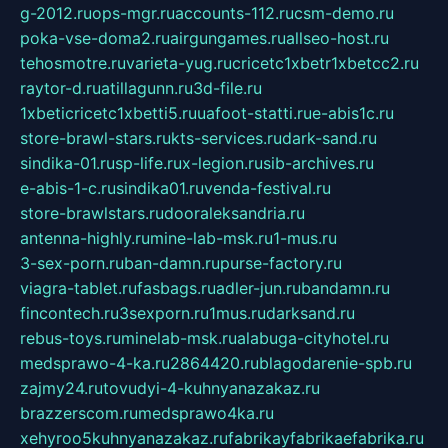
g-2012.ru
ops-mgr.ru
accounts-112.ru
csm-demo.ru
poka-vse-doma2.ru
airgungames.ru
allseo-host.ru
tehosmotre.ru
varieta-yug.ru
cricetc1xbetr1xbetcc2.ru
raytor-d.ru
atillagunn.ru
3d-file.ru
1xbeticricetc1xbetti5.ru
uafoot-statti.ru
e-abis1c.ru
store-brawl-stars.ru
kts-services.ru
dark-sand.ru
sindika-01.ru
sp-life.ru
x-legion.ru
sib-archives.ru
e-abis-1-c.ru
sindika01.ru
venda-festival.ru
store-brawlstars.ru
dooraleksandria.ru
antenna-highly.ru
mine-lab-msk.ru
1-mus.ru
3-sex-porn.ru
ban-damn.ru
purse-factory.ru
viagra-tablet.ru
fasbags.ru
adler-jun.ru
bandamn.ru
fincontech.ru
3sexporn.ru
1mus.ru
darksand.ru
rebus-toys.ru
minelab-msk.ru
alabuga-cityhotel.ru
medsprawo-4-ka.ru
2864420.ru
blagodarenie-spb.ru
zajmy24.ru
tovudyi-4-kuhnyanazakaz.ru
brazzerscom.ru
medsprawo4ka.ru
xehyroo5kuhnyanazakaz.ru
fabrikayfabrikaefabrika.ru