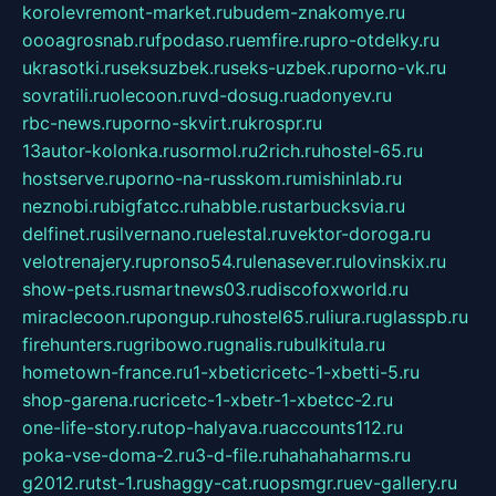
korolevremont-market.ru
budem-znakomye.ru
oooagrosnab.ru
fpodaso.ru
emfire.ru
pro-otdelky.ru
ukrasotki.ru
seksuzbek.ru
seks-uzbek.ru
porno-vk.ru
sovratili.ru
olecoon.ru
vd-dosug.ru
adonyev.ru
rbc-news.ru
porno-skvirt.ru
krospr.ru
13autor-kolonka.ru
sormol.ru
2rich.ru
hostel-65.ru
hostserve.ru
porno-na-russkom.ru
mishinlab.ru
neznobi.ru
bigfatcc.ru
habble.ru
starbucksvia.ru
delfinet.ru
silvernano.ru
elestal.ru
vektor-doroga.ru
velotrenajery.ru
pronso54.ru
lenasever.ru
lovinskix.ru
show-pets.ru
smartnews03.ru
discofoxworld.ru
miraclecoon.ru
pongup.ru
hostel65.ru
liura.ru
glasspb.ru
firehunters.ru
gribowo.ru
gnalis.ru
bulkitula.ru
hometown-france.ru
1-xbeticricetc-1-xbetti-5.ru
shop-garena.ru
cricetc-1-xbetr-1-xbetcc-2.ru
one-life-story.ru
top-halyava.ru
accounts112.ru
poka-vse-doma-2.ru
3-d-file.ru
hahahaharms.ru
g2012.ru
tst-1.ru
shaggy-cat.ru
opsmgr.ru
ev-gallery.ru