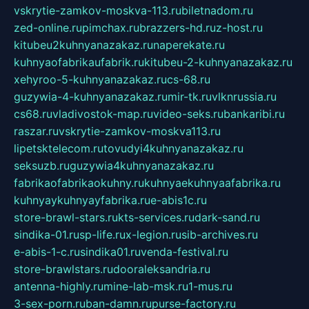
vskrytie-zamkov-moskva-113.ru
biletnadom.ru
zed-online.ru
pimchax.ru
brazzers-hd.ru
z-host.ru
kitubeu2kuhnyanazakaz.ru
naperekate.ru
kuhnyaofabrikaufabrik.ru
kitubeu-2-kuhnyanazakaz.ru
xehyroo-5-kuhnyanazakaz.ru
cs-68.ru
guzywia-4-kuhnyanazakaz.ru
mir-tk.ru
vlknrussia.ru
cs68.ru
vladivostok-map.ru
video-seks.ru
bankaribi.ru
raszar.ru
vskrytie-zamkov-moskva113.ru
lipetsktelecom.ru
tovudyi4kuhnyanazakaz.ru
seksuzb.ru
guzywia4kuhnyanazakaz.ru
fabrikaofabrikaokuhny.ru
kuhnyaekuhnyaafabrika.ru
kuhnyaykuhnyayfabrika.ru
e-abis1c.ru
store-brawl-stars.ru
kts-services.ru
dark-sand.ru
sindika-01.ru
sp-life.ru
x-legion.ru
sib-archives.ru
e-abis-1-c.ru
sindika01.ru
venda-festival.ru
store-brawlstars.ru
dooraleksandria.ru
antenna-highly.ru
mine-lab-msk.ru
1-mus.ru
3-sex-porn.ru
ban-damn.ru
purse-factory.ru