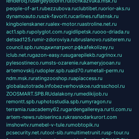
lenderoq.ru
sergeydobrin.ru
tochkazvuka.msk.ru
people-of-art.ru
bezzubova.ru
clubtibet.ru
orior-aks.ru
dynamoauto.ru
szk-favorit.ru
carlines.ru
flatnsk.ru
kingbolenskaner.ru
alex-motor.ru
astroline.net.ru
act1.spb.ru
polyglot.com.ru
gidlipetsk.ru
ooo-driada.ru
detsad125.ru
mir-zdoroviya.ru
bruslanovo.ru
siterem.ru
council.spb.ru
лодкипатриот.рф
kafekolizey.ru
iclub.net.ru
gazon-easy.ru
sugarepilekb.ru
grinox.ru
pylesostineco.ru
msts-ozarenie.ru
kameryjooan.ru
artemovskij.ru
dopler.spb.ru
aid70.ru
metall-perm.ru
ndm.msk.ru
ratingzooshop.ru
apiaccess.ru
globalautotrade.info
bezverhovskoe.ru
drsschool.ru
ZOOSMART.SPB.RU
dalakony.ru
medikijob.ru
remontt.spb.ru
photostudia.spb.ru
myragon.ru
terramia.ru
academy62.ru
gardengallereya.ru
rti.com.ru
artem-news.ru
biserinca.ru
krasnodarkurort.com
imshowtv.ru
mebel-v-tule.ru
mobtopik.ru
pcsecurity.net.ru
tool-sib.ru
multimetrunit.ru
sp-tour.ru