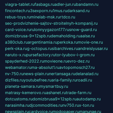
viagra-tablet.ru
fasbags.ru
adler-jun.ru
bandamn.ru
fincontech.ru
3sexporn.ru
1mus.ru
darksand.ru
rebus-toys.ru
minelab-msk.ru
rtdco.ru
seo-prodvizhenie-sajtov-stroitelnyh-kompanij.ru
card-voice.ru
rulonnyygazon177.ru
snow-guard.ru
domizbrusa-9x12spb.ru
demaholding.ru
aalse.ru
a380club.ru
argentinamia.ru
perkoka.ru
movie-one.ru
perk-oka.ru
g-octopus.ru
sibarchives.ru
andreislyusar.ru
naruto-x.ru
pursefactory.ru
tor-lyubov-i-grom.ru
spayderhed-2022.ru
movieone.ru
evro-dez.ru
webamator.ru
ma-absolut1.ru
avtopomosch27.ru
nv-750.ru
news-plain.ru
nertansaga.ru
delanalad.ru
dizfiles.ru
youtubefree.ru
aria-family.ru
roadli.ru
planeta-samara.ru
mysmartbuy.ru
matrasy-kemerovo.ru
ashanet.ru
trade-farm.ru
dotcustoms.ru
domizbrusa9x12spb.ru
autodamp.ru
narasimha.ru
djcommodities.ru
nv750.ru
x-ton.ru
newsplain.ru
cardvoice.ru
modopaper.ru
manunae.ru