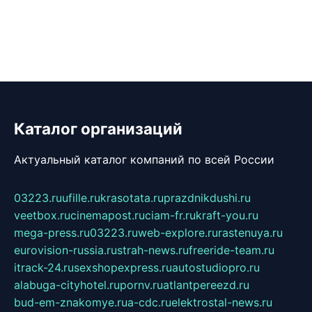
Каталог организаций
Актуальный каталог компаний по всей России
03223.ru
ufille.ru
krasotata.ru
prazdnikdushi.ru
veetbox.ru
cinemapost.ru
ciam-fr.ru
kraft-you.ru
mega-press.ru
03223.ru
web-explore.ru
rastenuya.ru
eurovision-russia.ru
strah-news.ru
freeride-team.ru
itrack-24.ru
sexshopexpress.ru
autostudiopro.ru
alabuga-cityhotel.ru
pornv.ru
atlantpereezd.ru
bud-em-znakomye.ru
a-cdc.ru
elektrostal-news.ru