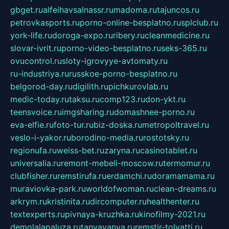
gbget.ru
alfeihavsalnassr.ru
madoma.ru
tajuncos.ru
petrovkasports.ru
porno-online-besplatno.ru
splclub.ru
york-life.ru
doroga-expo.ru
ribery.ru
cleanmedicine.ru
slovar-ivrit.ru
porno-video-besplatno.ru
seks-365.ru
ovucontrol.ru
sloty-igrovyye-avtomaty.ru
ru-industriya.ru
russkoe-porno-besplatno.ru
belgorod-day.ru
digilith.ru
pichkurovlab.ru
medic-today.ru
taksu.ru
comp123.ru
don-ykt.ru
teensvoice.ru
imgsharing.ru
domashnee-porno.ru
eva-elfie.ru
foto-tur.ru
biz-doska.ru
metropoltravel.ru
veslo-i-yakor.ru
borodino-media.ru
rostotsky.ru
regionufa.ru
weiss-bet.ru
zaryna.ru
casinotablet.ru
universalia.ru
remont-mebeli-moscow.ru
termomur.ru
clubfisher.ru
remstirufa.ru
erdamchi.ru
doramamama.ru
muraviovka-park.ru
worldofwoman.ru
clean-dreams.ru
arkrym.ru
kristinita.ru
dircomputer.ru
healthenter.ru
textexperts.ru
pivnaya-kruzhka.ru
kinofilmy-2021.ru
demolalapaluza.ru
tanyavanya.ru
remstir-tolyatti.ru