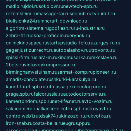
msdip.ru
jdol.ru
sokolovr.ru
newtech-spb.ru
rezemkleim.ru
massage-tai.ru
seonub.ru
zvonitut.ru
biolisichka24.ru
mncraft-download.ru
algoritm-sistema.ru
godflesh.ru
ru-industria.ru
zebra-tlt.ru
okna-proficom.ru
erynok.ru
onlinekinospace.ru
startupstudio-fefu.ru
zarges-ru.ru
gegenjustizunrecht.ru
autobalashov.ru
utrovortu.ru
spiski-firm.ru
elara-m.ru
kinomusorka.ru
mkcslava.ru
2bets.ru
vintovoykompressor.ru
birminghamvsfulham.ru
sarmat-komp.ru
pioneeri.ru
amadis-chocolate.ru
shkurki-karakulya.ru
kanotiforet.spb.ru
tutmassage.ru
ecolog.org.ru
praga.spb.ru
falcorussia.ru
autodoctorservis.ru
kamertondom.spb.ru
net-life.net.ru
avto-vozim.ru
sakhcamera.ru
alliance-electro.spb.ru
stroyavt.ru
controlweb1.ru
tdsak74.ru
kinzozo-ru.ru
kvotka.ru
iron-snab.ru
costa-bella.ru
eugrus.pp.ru
associaciya39.ru
primexpo.spb.ru
bezmorchin.ru
ia2.ru