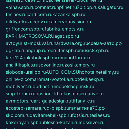
isz-fest.ru
ewnc.info
screensaver-clock.net.ru
volnav.spb.ru
comnat.ru
npf.net.ru
7bit.pp.ru
kalugatur.ru
tesiaes.ru
card.com.ru
kazanka.spb.ru
gildiya-kuznecov.ru
kameryboavision.ru
griffoncom.spb.ru
fabrika-emotsiy.ru
PARK-MATROSOVA.RU
agat.spb.ru
avtoyurist-moskva1.ru
hardware.org.ru
схема-авто.рф
dg-lab.ru
angrup.ru
recruiter.spb.ru
music8.spb.ru
krsk124.ru
kubok.spb.ru
romanofforex.ru
analitikaplus.ru
spyonline.ru
zosikamery.ru
sloboda-ural.pp.ru
AUTO-COM.SU
hohota.net
alimy.ru
online-z.com
aromat-vostoka.ru
otdelkaexp.ru
mobilvest.ru
bbd.net.ru
mebelshop.msk.ru
smp-forum.ru
bastion-td.ru
kosmoscreative.ru
avrmotors.ru
art-galadesign.ru
tiffany-c.ru
ecostep-samara.ru
d-p.spb.ru
галактика73.рф
sko.com.ru
davitamebel-spb.ru
fotsis.ru
tesiaes.ru
kokoroyari.spb.ru
blesna-kazan.ru
mossilver.ru