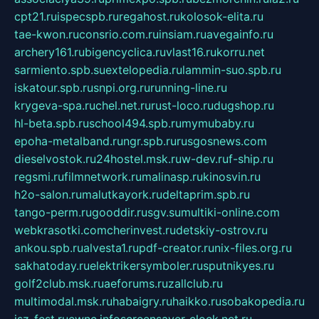
cpt21.ru
ispecspb.ru
regahost.ru
kolosok-elita.ru
tae-kwon.ru
consrio.com.ru
insiam.ru
avegainfo.ru
archery161.ru
bigencyclica.ru
vlast16.ru
korru.net
sarmiento.spb.su
extelopedia.ru
lammin-suo.spb.ru
iskatour.spb.ru
snpi.org.ru
running-line.ru
krygeva-spa.ru
chel.net.ru
rust-loco.ru
dugshop.ru
hl-beta.spb.ru
school494.spb.ru
mymubaby.ru
epoha-metalband.ru
ngr.spb.ru
rusgosnews.com
dieselvostok.ru
24hostel.msk.ru
w-dev.ru
f-ship.ru
regsmi.ru
filmnetwork.ru
malinasp.ru
kinosvin.ru
h2o-salon.ru
malutkayork.ru
deltaprim.spb.ru
tango-perm.ru
gooddir.ru
sgv.su
multiki-online.com
webkrasotki.com
cherinvest.ru
detskiy-ostrov.ru
ankou.spb.ru
alvesta1.ru
pdf-creator.ru
nix-files.org.ru
sakhatoday.ru
elektrikersymboler.ru
sputnikyes.ru
golf2club.msk.ru
aeforums.ru
zallclub.ru
multimodal.msk.ru
habaigry.ru
haikko.ru
sobakopedia.ru