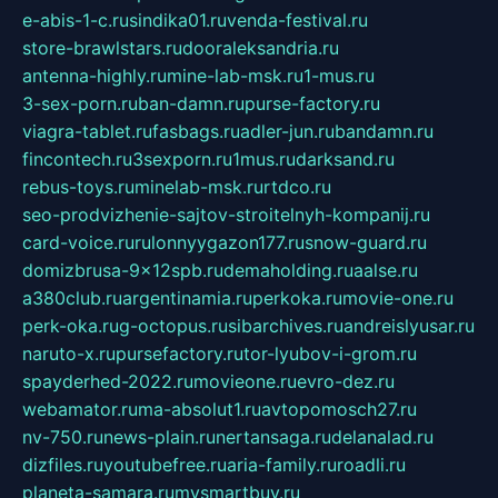
e-abis-1-c.ru
sindika01.ru
venda-festival.ru
store-brawlstars.ru
dooraleksandria.ru
antenna-highly.ru
mine-lab-msk.ru
1-mus.ru
3-sex-porn.ru
ban-damn.ru
purse-factory.ru
viagra-tablet.ru
fasbags.ru
adler-jun.ru
bandamn.ru
fincontech.ru
3sexporn.ru
1mus.ru
darksand.ru
rebus-toys.ru
minelab-msk.ru
rtdco.ru
seo-prodvizhenie-sajtov-stroitelnyh-kompanij.ru
card-voice.ru
rulonnyygazon177.ru
snow-guard.ru
domizbrusa-9x12spb.ru
demaholding.ru
aalse.ru
a380club.ru
argentinamia.ru
perkoka.ru
movie-one.ru
perk-oka.ru
g-octopus.ru
sibarchives.ru
andreislyusar.ru
naruto-x.ru
pursefactory.ru
tor-lyubov-i-grom.ru
spayderhed-2022.ru
movieone.ru
evro-dez.ru
webamator.ru
ma-absolut1.ru
avtopomosch27.ru
nv-750.ru
news-plain.ru
nertansaga.ru
delanalad.ru
dizfiles.ru
youtubefree.ru
aria-family.ru
roadli.ru
planeta-samara.ru
mysmartbuy.ru