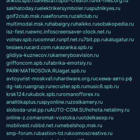
ankou.spb.ru
alvesta1.ru
pdf-creator.ru
nix-files.org.ru
sakhatoday.ru
elektrikersymboler.ru
sputnikyes.ru
golf2club.msk.ru
aeforums.ru
zallclub.ru
multimodal.msk.ru
habaigry.ru
haikko.ru
sobakopedia.ru
isz-fest.ru
ewnc.info
screensaver-clock.net.ru
volnav.spb.ru
comnat.ru
npf.net.ru
7bit.pp.ru
kalugatur.ru
tesiaes.ru
card.com.ru
kazanka.spb.ru
gildiya-kuznecov.ru
kameryboavision.ru
griffoncom.spb.ru
fabrika-emotsiy.ru
PARK-MATROSOVA.RU
agat.spb.ru
avtoyurist-moskva1.ru
hardware.org.ru
схема-авто.рф
dg-lab.ru
angrup.ru
recruiter.spb.ru
music8.spb.ru
krsk124.ru
kubok.spb.ru
romanofforex.ru
analitikaplus.ru
spyonline.ru
zosikamery.ru
sloboda-ural.pp.ru
AUTO-COM.SU
hohota.net
alimy.ru
online-z.com
aromat-vostoka.ru
otdelkaexp.ru
mobilvest.ru
bbd.net.ru
mebelshop.msk.ru
smp-forum.ru
bastion-td.ru
kosmoscreative.ru