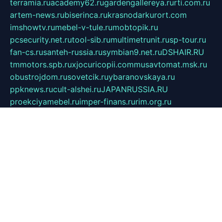
terramia.ru
academy62.ru
gardengallereya.ru
rti.com.ru
artem-news.ru
biserinca.ru
krasnodarkurort.com
imshowtv.ru
mebel-v-tule.ru
mobtopik.ru
pcsecurity.net.ru
tool-sib.ru
multimetrunit.ru
sp-tour.ru
fan-cs.ru
santeh-russia.ru
symbian9.net.ru
DSHAIR.RU
tmmotors.spb.ru
xjocuricopii.com
musavtomat.msk.ru
obustrojdom.ru
sovetcik.ru
ybaranovskaya.ru
ppknews.ru
cult-alshei.ru
JAPANRUSSIA.RU
proekciyamebel.ru
imper-finans.ru
rim.org.ru
glamourai.ru
brassminus.ru
zabor-pro.ru
ftn.pp.ru
dorogoe58.ru
laimengpacker.ru
kuzova-zapchasti.ru
sageerp.ru
taxodrom.ru
dsrazvitie.ru
hardcity.net.ru
ratinghomegames.ru
topservice25.ru
gubernyan.ru
gtglasslined.ru
ii4.ru
tssport.spb.ru
andorra24.com
blackwallstreet.ru
oboimos.ru
optim-doors.com.ru
ikuch.ru
nycr.org.ru
npa21.ru
vremya-ch.spb.ru
desert000.ru
ivtorgi.ru
ifiori.ru
catalog-statei.ru
dcv.org.ru
spetsmaster174.ru
ipkameryhiseeu.ru