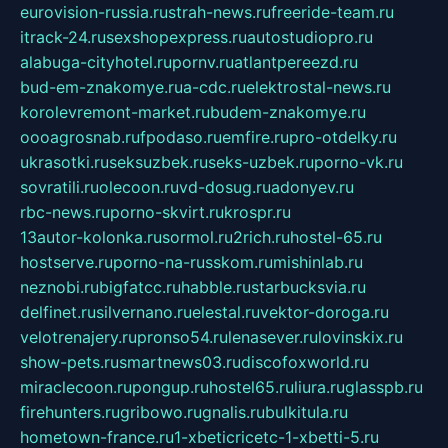
eurovision-russia.ru
strah-news.ru
freeride-team.ru
itrack-24.ru
sexshopexpress.ru
autostudiopro.ru
alabuga-cityhotel.ru
pornv.ru
atlantpereezd.ru
bud-em-znakomye.ru
a-cdc.ru
elektrostal-news.ru
korolevremont-market.ru
budem-znakomye.ru
oooagrosnab.ru
fpodaso.ru
emfire.ru
pro-otdelky.ru
ukrasotki.ru
seksuzbek.ru
seks-uzbek.ru
porno-vk.ru
sovratili.ru
olecoon.ru
vd-dosug.ru
adonyev.ru
rbc-news.ru
porno-skvirt.ru
krospr.ru
13autor-kolonka.ru
sormol.ru
2rich.ru
hostel-65.ru
hostserve.ru
porno-na-russkom.ru
mishinlab.ru
neznobi.ru
bigfatcc.ru
habble.ru
starbucksvia.ru
delfinet.ru
silvernano.ru
elestal.ru
vektor-doroga.ru
velotrenajery.ru
pronso54.ru
lenasever.ru
lovinskix.ru
show-pets.ru
smartnews03.ru
discofoxworld.ru
miraclecoon.ru
pongup.ru
hostel65.ru
liura.ru
glasspb.ru
firehunters.ru
gribowo.ru
gnalis.ru
bulkitula.ru
hometown-france.ru
1-xbeticricetc-1-xbetti-5.ru