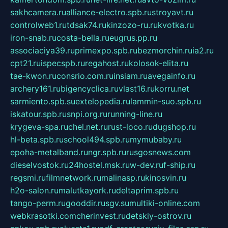
sakhcamera.ru
alliance-electro.spb.ru
stroyavt.ru
controlweb1.ru
tdsak74.ru
kinzozo-ru.ru
kvotka.ru
iron-snab.ru
costa-bella.ru
eugrus.pp.ru
associaciya39.ru
primexpo.spb.ru
bezmorchin.ru
ia2.ru
cpt21.ru
ispecspb.ru
regahost.ru
kolosok-elita.ru
tae-kwon.ru
consrio.com.ru
insiam.ru
avegainfo.ru
archery161.ru
bigencyclica.ru
vlast16.ru
korru.net
sarmiento.spb.su
extelopedia.ru
lammin-suo.spb.ru
iskatour.spb.ru
snpi.org.ru
running-line.ru
krygeva-spa.ru
chel.net.ru
rust-loco.ru
dugshop.ru
hl-beta.spb.ru
school494.spb.ru
mymubaby.ru
epoha-metalband.ru
ngr.spb.ru
rusgosnews.com
dieselvostok.ru
24hostel.msk.ru
w-dev.ru
f-ship.ru
regsmi.ru
filmnetwork.ru
malinasp.ru
kinosvin.ru
h2o-salon.ru
malutkayork.ru
deltaprim.spb.ru
tango-perm.ru
gooddir.ru
sgv.su
multiki-online.com
webkrasotki.com
cherinvest.ru
detskiy-ostrov.ru