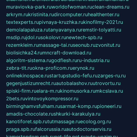
muraviovka-park.ru
worldofwoman.ru
clean-dreams.ru
arkrym.ru
kristinita.ru
dircomputer.ru
healthenter.ru
textexperts.ru
pivnaya-kruzhka.ru
kinofilmy-2021.ru
demolalapaluza.ru
tanyavanya.ru
remstir-tolyatti.ru
msdip.ru
jdol.ru
sokolovr.ru
newtech-spb.ru
rezemkleim.ru
massage-tai.ru
seonub.ru
zvonitut.ru
biolisichka24.ru
mncraft-download.ru
algoritm-sistema.ru
godflesh.ru
ru-industria.ru
zebra-tlt.ru
okna-proficom.ru
erynok.ru
onlinekinospace.ru
startupstudio-fefu.ru
zarges-ru.ru
gegenjustizunrecht.ru
autobalashov.ru
utrovortu.ru
spiski-firm.ru
elara-m.ru
kinomusorka.ru
mkcslava.ru
2bets.ru
vintovoykompressor.ru
birminghamvsfulham.ru
sarmat-komp.ru
pioneeri.ru
amadis-chocolate.ru
shkurki-karakulya.ru
kanotiforet.spb.ru
tutmassage.ru
ecolog.org.ru
praga.spb.ru
falcorussia.ru
autodoctorservis.ru
kamertondom.spb.ru
net-life.net.ru
avto-vozim.ru