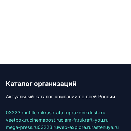
Каталог организаций
Актуальный каталог компаний по всей России
03223.ru
ufille.ru
krasotata.ru
prazdnikdushi.ru
veetbox.ru
cinemapost.ru
ciam-fr.ru
kraft-you.ru
mega-press.ru
03223.ru
web-explore.ru
rastenuya.ru