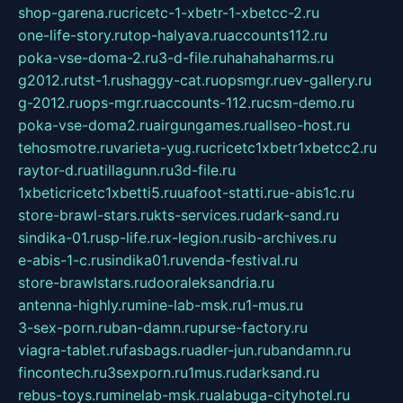
shop-garena.ru
cricetc-1-xbetr-1-xbetcc-2.ru
one-life-story.ru
top-halyava.ru
accounts112.ru
poka-vse-doma-2.ru
3-d-file.ru
hahahaharms.ru
g2012.ru
tst-1.ru
shaggy-cat.ru
opsmgr.ru
ev-gallery.ru
g-2012.ru
ops-mgr.ru
accounts-112.ru
csm-demo.ru
poka-vse-doma2.ru
airgungames.ru
allseo-host.ru
tehosmotre.ru
varieta-yug.ru
cricetc1xbetr1xbetcc2.ru
raytor-d.ru
atillagunn.ru
3d-file.ru
1xbeticricetc1xbetti5.ru
uafoot-statti.ru
e-abis1c.ru
store-brawl-stars.ru
kts-services.ru
dark-sand.ru
sindika-01.ru
sp-life.ru
x-legion.ru
sib-archives.ru
e-abis-1-c.ru
sindika01.ru
venda-festival.ru
store-brawlstars.ru
dooraleksandria.ru
antenna-highly.ru
mine-lab-msk.ru
1-mus.ru
3-sex-porn.ru
ban-damn.ru
purse-factory.ru
viagra-tablet.ru
fasbags.ru
adler-jun.ru
bandamn.ru
fincontech.ru
3sexporn.ru
1mus.ru
darksand.ru
rebus-toys.ru
minelab-msk.ru
alabuga-cityhotel.ru