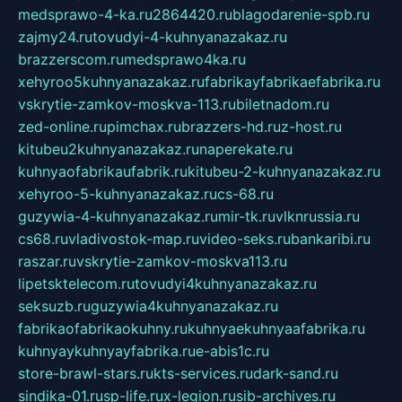
medsprawo-4-ka.ru
2864420.ru
blagodarenie-spb.ru
zajmy24.ru
tovudyi-4-kuhnyanazakaz.ru
brazzerscom.ru
medsprawo4ka.ru
xehyroo5kuhnyanazakaz.ru
fabrikayfabrikaefabrika.ru
vskrytie-zamkov-moskva-113.ru
biletnadom.ru
zed-online.ru
pimchax.ru
brazzers-hd.ru
z-host.ru
kitubeu2kuhnyanazakaz.ru
naperekate.ru
kuhnyaofabrikaufabrik.ru
kitubeu-2-kuhnyanazakaz.ru
xehyroo-5-kuhnyanazakaz.ru
cs-68.ru
guzywia-4-kuhnyanazakaz.ru
mir-tk.ru
vlknrussia.ru
cs68.ru
vladivostok-map.ru
video-seks.ru
bankaribi.ru
raszar.ru
vskrytie-zamkov-moskva113.ru
lipetsktelecom.ru
tovudyi4kuhnyanazakaz.ru
seksuzb.ru
guzywia4kuhnyanazakaz.ru
fabrikaofabrikaokuhny.ru
kuhnyaekuhnyaafabrika.ru
kuhnyaykuhnyayfabrika.ru
e-abis1c.ru
store-brawl-stars.ru
kts-services.ru
dark-sand.ru
sindika-01.ru
sp-life.ru
x-legion.ru
sib-archives.ru