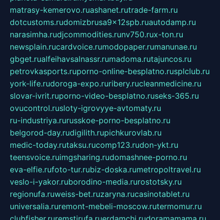
matrasy-kemerovo.ru
ashanet.ru
trade-farm.ru
dotcustoms.ru
domizbrusa9x12spb.ru
autodamp.ru
narasimha.ru
djcommodities.ru
nv750.ru
x-ton.ru
newsplain.ru
cardvoice.ru
modopaper.ru
manunae.ru
gbget.ru
alfeihavsalnassr.ru
madoma.ru
tajuncos.ru
petrovkasports.ru
porno-online-besplatno.ru
splclub.ru
york-life.ru
doroga-expo.ru
ribery.ru
cleanmedicine.ru
slovar-ivrit.ru
porno-video-besplatno.ru
seks-365.ru
ovucontrol.ru
sloty-igrovyye-avtomaty.ru
ru-industriya.ru
russkoe-porno-besplatno.ru
belgorod-day.ru
digilith.ru
pichkurovlab.ru
medic-today.ru
taksu.ru
comp123.ru
don-ykt.ru
teensvoice.ru
imgsharing.ru
domashnee-porno.ru
eva-elfie.ru
foto-tur.ru
biz-doska.ru
metropoltravel.ru
veslo-i-yakor.ru
borodino-media.ru
rostotsky.ru
regionufa.ru
weiss-bet.ru
zaryna.ru
casinotablet.ru
universalia.ru
remont-mebeli-moscow.ru
termomur.ru
clubfisher.ru
remstirufa.ru
erdamchi.ru
doramamama.ru