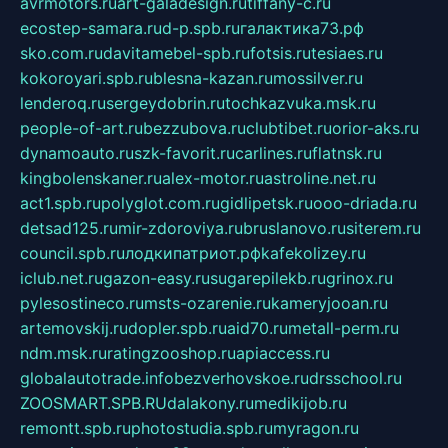
avrmotors.ru
art-galadesign.ru
tiffany-c.ru
ecostep-samara.ru
d-p.spb.ru
галактика73.рф
sko.com.ru
davitamebel-spb.ru
fotsis.ru
tesiaes.ru
kokoroyari.spb.ru
blesna-kazan.ru
mossilver.ru
lenderoq.ru
sergeydobrin.ru
tochkazvuka.msk.ru
people-of-art.ru
bezzubova.ru
clubtibet.ru
orior-aks.ru
dynamoauto.ru
szk-favorit.ru
carlines.ru
flatnsk.ru
kingbolenskaner.ru
alex-motor.ru
astroline.net.ru
act1.spb.ru
polyglot.com.ru
gidlipetsk.ru
ooo-driada.ru
detsad125.ru
mir-zdoroviya.ru
bruslanovo.ru
siterem.ru
council.spb.ru
лодкипатриот.рф
kafekolizey.ru
iclub.net.ru
gazon-easy.ru
sugarepilekb.ru
grinox.ru
pylesostineco.ru
msts-ozarenie.ru
kameryjooan.ru
artemovskij.ru
dopler.spb.ru
aid70.ru
metall-perm.ru
ndm.msk.ru
ratingzooshop.ru
apiaccess.ru
globalautotrade.info
bezverhovskoe.ru
drsschool.ru
ZOOSMART.SPB.RU
dalakony.ru
medikijob.ru
remontt.spb.ru
photostudia.spb.ru
myragon.ru