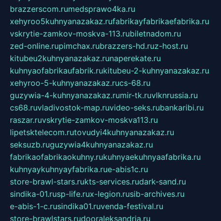
brazzerscom.ru
medsprawo4ka.ru
xehyroo5kuhnyanazakaz.ru
fabrikayfabrikaefabrika.ru
vskrytie-zamkov-moskva-113.ru
biletnadom.ru
zed-online.ru
pimchax.ru
brazzers-hd.ru
z-host.ru
kitubeu2kuhnyanazakaz.ru
naperekate.ru
kuhnyaofabrikaufabrik.ru
kitubeu-2-kuhnyanazakaz.ru
xehyroo-5-kuhnyanazakaz.ru
cs-68.ru
guzywia-4-kuhnyanazakaz.ru
mir-tk.ru
vlknrussia.ru
cs68.ru
vladivostok-map.ru
video-seks.ru
bankaribi.ru
raszar.ru
vskrytie-zamkov-moskva113.ru
lipetsktelecom.ru
tovudyi4kuhnyanazakaz.ru
seksuzb.ru
guzywia4kuhnyanazakaz.ru
fabrikaofabrikaokuhny.ru
kuhnyaekuhnyaafabrika.ru
kuhnyaykuhnyayfabrika.ru
e-abis1c.ru
store-brawl-stars.ru
kts-services.ru
dark-sand.ru
sindika-01.ru
sp-life.ru
x-legion.ru
sib-archives.ru
e-abis-1-c.ru
sindika01.ru
venda-festival.ru
store-brawlstars.ru
dooraleksandria.ru