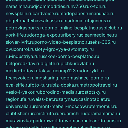
narasimha.ru
djcommodities.ru
nv750.ru
x-ton.ru
newsplain.ru
cardvoice.ru
modopaper.ru
manunae.ru
gbget.ru
alfeihavsalnassr.ru
madoma.ru
tajuncos.ru
petrovkasports.ru
porno-online-besplatno.ru
splclub.ru
york-life.ru
doroga-expo.ru
ribery.ru
cleanmedicine.ru
slovar-ivrit.ru
porno-video-besplatno.ru
seks-365.ru
ovucontrol.ru
sloty-igrovyye-avtomaty.ru
ru-industriya.ru
russkoe-porno-besplatno.ru
belgorod-day.ru
digilith.ru
pichkurovlab.ru
medic-today.ru
taksu.ru
comp123.ru
don-ykt.ru
teensvoice.ru
imgsharing.ru
domashnee-porno.ru
eva-elfie.ru
foto-tur.ru
biz-doska.ru
metropoltravel.ru
veslo-i-yakor.ru
borodino-media.ru
rostotsky.ru
regionufa.ru
weiss-bet.ru
zaryna.ru
casinotablet.ru
universalia.ru
remont-mebeli-moscow.ru
termomur.ru
clubfisher.ru
remstirufa.ru
erdamchi.ru
doramamama.ru
muraviovka-park.ru
worldofwoman.ru
clean-dreams.ru
arkrym.ru
kristinita.ru
dircomputer.ru
healthenter.ru