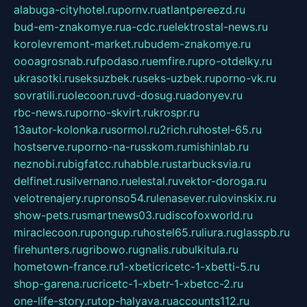
alabuga-cityhotel.ru
pornv.ru
atlantpereezd.ru
bud-em-znakomye.ru
a-cdc.ru
elektrostal-news.ru
korolevremont-market.ru
budem-znakomye.ru
oooagrosnab.ru
fpodaso.ru
emfire.ru
pro-otdelky.ru
ukrasotki.ru
seksuzbek.ru
seks-uzbek.ru
porno-vk.ru
sovratili.ru
olecoon.ru
vd-dosug.ru
adonyev.ru
rbc-news.ru
porno-skvirt.ru
krospr.ru
13autor-kolonka.ru
sormol.ru
2rich.ru
hostel-65.ru
hostserve.ru
porno-na-russkom.ru
mishinlab.ru
neznobi.ru
bigfatcc.ru
habble.ru
starbucksvia.ru
delfinet.ru
silvernano.ru
elestal.ru
vektor-doroga.ru
velotrenajery.ru
pronso54.ru
lenasever.ru
lovinskix.ru
show-pets.ru
smartnews03.ru
discofoxworld.ru
miraclecoon.ru
pongup.ru
hostel65.ru
liura.ru
glasspb.ru
firehunters.ru
gribowo.ru
gnalis.ru
bulkitula.ru
hometown-france.ru
1-xbeticricetc-1-xbetti-5.ru
shop-garena.ru
cricetc-1-xbetr-1-xbetcc-2.ru
one-life-story.ru
top-halyava.ru
accounts112.ru