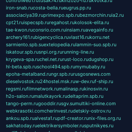
controlweb1.ru
tdsak74.ru
kinzozo-ru.ru
kvotka.ru
iron-snab.ru
costa-bella.ru
eugrus.pp.ru
associaciya39.ru
primexpo.spb.ru
bezmorchin.ru
ia2.ru
cpt21.ru
ispecspb.ru
regahost.ru
kolosok-elita.ru
tae-kwon.ru
consrio.com.ru
insiam.ru
avegainfo.ru
archery161.ru
bigencyclica.ru
vlast16.ru
korru.net
sarmiento.spb.su
extelopedia.ru
lammin-suo.spb.ru
iskatour.spb.ru
snpi.org.ru
running-line.ru
krygeva-spa.ru
chel.net.ru
rust-loco.ru
dugshop.ru
hl-beta.spb.ru
school494.spb.ru
mymubaby.ru
epoha-metalband.ru
ngr.spb.ru
rusgosnews.com
dieselvostok.ru
24hostel.msk.ru
w-dev.ru
f-ship.ru
regsmi.ru
filmnetwork.ru
malinasp.ru
kinosvin.ru
h2o-salon.ru
malutkayork.ru
deltaprim.spb.ru
tango-perm.ru
gooddir.ru
sgv.su
multiki-online.com
webkrasotki.com
cherinvest.ru
detskiy-ostrov.ru
ankou.spb.ru
alvesta1.ru
pdf-creator.ru
nix-files.org.ru
sakhatoday.ru
elektrikersymboler.ru
sputnikyes.ru