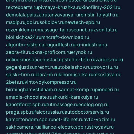
textexperts.ru
pivnaya-kruzhka.ru
kinofilmy-2021.ru
demolalapaluza.ru
tanyavanya.ru
remstir-tolyatti.ru
msdip.ru
jdol.ru
sokolovr.ru
newtech-spb.ru
rezemkleim.ru
massage-tai.ru
seonub.ru
zvonitut.ru
biolisichka24.ru
mncraft-download.ru
algoritm-sistema.ru
godflesh.ru
ru-industria.ru
zebra-tlt.ru
okna-proficom.ru
erynok.ru
onlinekinospace.ru
startupstudio-fefu.ru
zarges-ru.ru
gegenjustizunrecht.ru
autobalashov.ru
utrovortu.ru
spiski-firm.ru
elara-m.ru
kinomusorka.ru
mkcslava.ru
2bets.ru
vintovoykompressor.ru
birminghamvsfulham.ru
sarmat-komp.ru
pioneeri.ru
amadis-chocolate.ru
shkurki-karakulya.ru
kanotiforet.spb.ru
tutmassage.ru
ecolog.org.ru
praga.spb.ru
falcorussia.ru
autodoctorservis.ru
kamertondom.spb.ru
net-life.net.ru
avto-vozim.ru
sakhcamera.ru
alliance-electro.spb.ru
stroyavt.ru