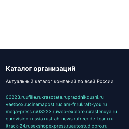
Каталог организаций
Актуальный каталог компаний по всей России
03223.ru
ufille.ru
krasotata.ru
prazdnikdushi.ru
veetbox.ru
cinemapost.ru
ciam-fr.ru
kraft-you.ru
mega-press.ru
03223.ru
web-explore.ru
rastenuya.ru
eurovision-russia.ru
strah-news.ru
freeride-team.ru
itrack-24.ru
sexshopexpress.ru
autostudiopro.ru