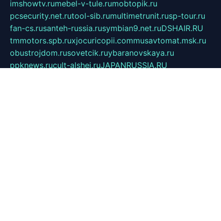
imshowtv.ru
mebel-v-tule.ru
mobtopik.ru
pcsecurity.net.ru
tool-sib.ru
multimetrunit.ru
sp-tour.ru
fan-cs.ru
santeh-russia.ru
symbian9.net.ru
DSHAIR.RU
tmmotors.spb.ru
xjocuricopii.com
musavtomat.msk.ru
obustrojdom.ru
sovetcik.ru
ybaranovskaya.ru
ppknews.ru
cult-alshei.ru
JAPANRUSSIA.RU
proekciyamebel.ru
imper-finans.ru
rim.org.ru
glamourai.ru
brassminus.ru
zabor-pro.ru
ftn.pp.ru
dorogoe58.ru
laimengpacker.ru
kuzova-zapchasti.ru
sageerp.ru
taxodrom.ru
dsrazvitie.ru
hardcity.net.ru
ratinghomegames.ru
topservice25.ru
gubernyan.ru
gtglasslined.ru
ii4.ru
tssport.spb.ru
andorra24.com
blackwallstreet.ru
oboimos.ru
optim-doors.com.ru
ikuch.ru
nycr.org.ru
npa21.ru
vremya-ch.spb.ru
desert000.ru
ivtorgi.ru
ifiori.ru
catalog-statei.ru
dcv.org.ru
spetsmaster174.ru
ipkameryhiseeu.ru
dum26.ru
ruspol.spb.ru
fr-opendp.ru
kam-solnyshko.ru
cheyenne-arapaho.ru
sevzapmetal.spb.ru