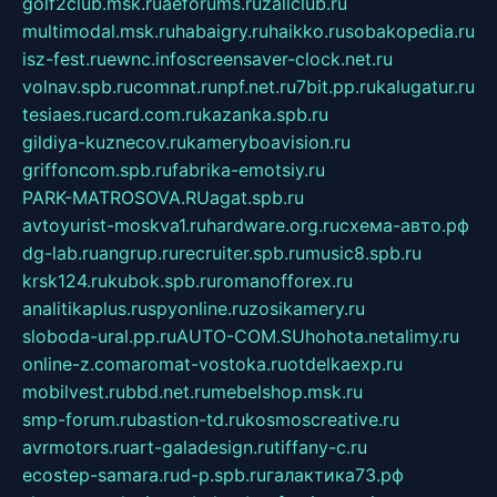
golf2club.msk.ru
aeforums.ru
zallclub.ru
multimodal.msk.ru
habaigry.ru
haikko.ru
sobakopedia.ru
isz-fest.ru
ewnc.info
screensaver-clock.net.ru
volnav.spb.ru
comnat.ru
npf.net.ru
7bit.pp.ru
kalugatur.ru
tesiaes.ru
card.com.ru
kazanka.spb.ru
gildiya-kuznecov.ru
kameryboavision.ru
griffoncom.spb.ru
fabrika-emotsiy.ru
PARK-MATROSOVA.RU
agat.spb.ru
avtoyurist-moskva1.ru
hardware.org.ru
схема-авто.рф
dg-lab.ru
angrup.ru
recruiter.spb.ru
music8.spb.ru
krsk124.ru
kubok.spb.ru
romanofforex.ru
analitikaplus.ru
spyonline.ru
zosikamery.ru
sloboda-ural.pp.ru
AUTO-COM.SU
hohota.net
alimy.ru
online-z.com
aromat-vostoka.ru
otdelkaexp.ru
mobilvest.ru
bbd.net.ru
mebelshop.msk.ru
smp-forum.ru
bastion-td.ru
kosmoscreative.ru
avrmotors.ru
art-galadesign.ru
tiffany-c.ru
ecostep-samara.ru
d-p.spb.ru
галактика73.рф