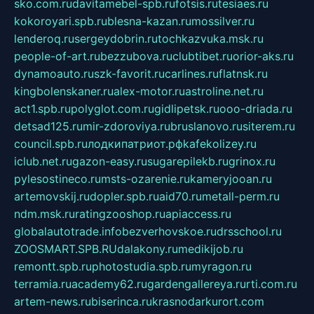
sko.com.ru
davitamebel-spb.ru
fotsis.ru
tesiaes.ru
kokoroyari.spb.ru
blesna-kazan.ru
mossilver.ru
lenderoq.ru
sergeydobrin.ru
tochkazvuka.msk.ru
people-of-art.ru
bezzubova.ru
clubtibet.ru
orior-aks.ru
dynamoauto.ru
szk-favorit.ru
carlines.ru
flatnsk.ru
kingbolenskaner.ru
alex-motor.ru
astroline.net.ru
act1.spb.ru
polyglot.com.ru
gidlipetsk.ru
ooo-driada.ru
detsad125.ru
mir-zdoroviya.ru
bruslanovo.ru
siterem.ru
council.spb.ru
лодкипатриот.рф
kafekolizey.ru
iclub.net.ru
gazon-easy.ru
sugarepilekb.ru
grinox.ru
pylesostineco.ru
msts-ozarenie.ru
kameryjooan.ru
artemovskij.ru
dopler.spb.ru
aid70.ru
metall-perm.ru
ndm.msk.ru
ratingzooshop.ru
apiaccess.ru
globalautotrade.info
bezverhovskoe.ru
drsschool.ru
ZOOSMART.SPB.RU
dalakony.ru
medikijob.ru
remontt.spb.ru
photostudia.spb.ru
myragon.ru
terramia.ru
academy62.ru
gardengallereya.ru
rti.com.ru
artem-news.ru
biserinca.ru
krasnodarkurort.com