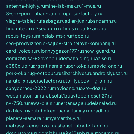
antenna-highly.ru
mine-lab-msk.ru
1-mus.ru
3-sex-porn.ru
ban-damn.ru
purse-factory.ru
viagra-tablet.ru
fasbags.ru
adler-jun.ru
bandamn.ru
fincontech.ru
3sexporn.ru
1mus.ru
darksand.ru
rebus-toys.ru
minelab-msk.ru
rtdco.ru
seo-prodvizhenie-sajtov-stroitelnyh-kompanij.ru
card-voice.ru
rulonnyygazon177.ru
snow-guard.ru
domizbrusa-9x12spb.ru
demaholding.ru
aalse.ru
a380club.ru
argentinamia.ru
perkoka.ru
movie-one.ru
perk-oka.ru
g-octopus.ru
sibarchives.ru
andreislyusar.ru
naruto-x.ru
pursefactory.ru
tor-lyubov-i-grom.ru
spayderhed-2022.ru
movieone.ru
evro-dez.ru
webamator.ru
ma-absolut1.ru
avtopomosch27.ru
nv-750.ru
news-plain.ru
nertansaga.ru
delanalad.ru
dizfiles.ru
youtubefree.ru
aria-family.ru
roadli.ru
planeta-samara.ru
mysmartbuy.ru
matrasy-kemerovo.ru
ashanet.ru
trade-farm.ru
dotcustoms.ru
domizbrusa9x12spb.ru
autodamp.ru