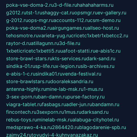
poka-vse-doma-2.ru
3-d-file.ru
hahahaharms.ru
g2012.ru
tst-1.ru
shaggy-cat.ru
opsmgr.ru
ev-gallery.ru
g-2012.ru
ops-mgr.ru
accounts-112.ru
csm-demo.ru
poka-vse-doma2.ru
airgungames.ru
allseo-host.ru
tehosmotre.ru
varieta-yug.ru
cricetc1xbetr1xbetcc2.ru
raytor-d.ru
atillagunn.ru
3d-file.ru
1xbeticricetc1xbetti5.ru
uafoot-statti.ru
e-abis1c.ru
store-brawl-stars.ru
kts-services.ru
dark-sand.ru
sindika-01.ru
sp-life.ru
x-legion.ru
sib-archives.ru
e-abis-1-c.ru
sindika01.ru
venda-festival.ru
store-brawlstars.ru
dooraleksandria.ru
antenna-highly.ru
mine-lab-msk.ru
1-mus.ru
3-sex-porn.ru
ban-damn.ru
purse-factory.ru
viagra-tablet.ru
fasbags.ru
adler-jun.ru
bandamn.ru
fincontech.ru
3sexporn.ru
1mus.ru
darksand.ru
rebus-toys.ru
minelab-msk.ru
alabuga-cityhotel.ru
medsprawo-4-ka.ru
2864420.ru
blagodarenie-spb.ru
zajmy24.ru
tovudyi-4-kuhnyanazakaz.ru