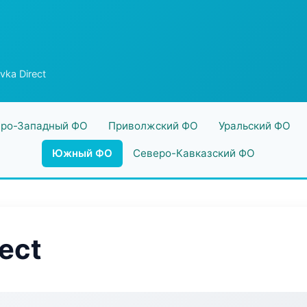
ka Direct
ро-Западный ФО
Приволжский ФО
Уральский ФО
Южный ФО
Северо-Кавказский ФО
ect