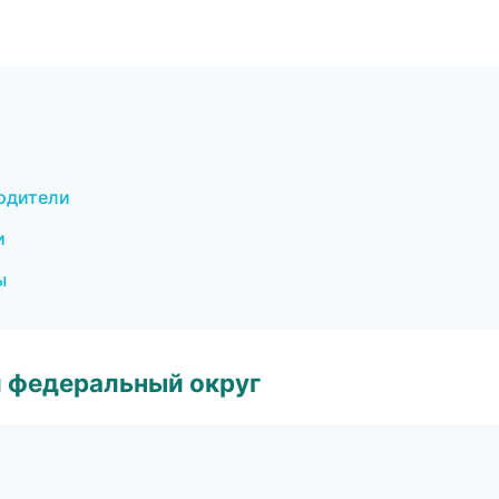
водители
и
ы
 федеральный округ