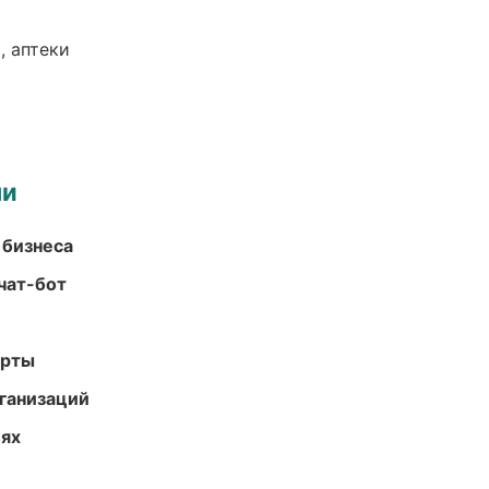
, аптеки
ми
 бизнеса
чат-бот
арты
ганизаций
иях