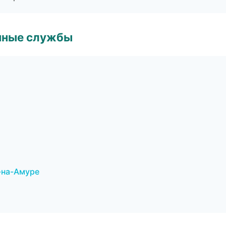
чные службы
к-на-Амуре