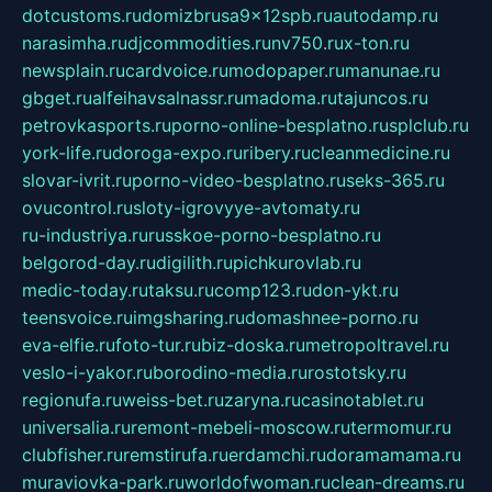
dotcustoms.ru
domizbrusa9x12spb.ru
autodamp.ru
narasimha.ru
djcommodities.ru
nv750.ru
x-ton.ru
newsplain.ru
cardvoice.ru
modopaper.ru
manunae.ru
gbget.ru
alfeihavsalnassr.ru
madoma.ru
tajuncos.ru
petrovkasports.ru
porno-online-besplatno.ru
splclub.ru
york-life.ru
doroga-expo.ru
ribery.ru
cleanmedicine.ru
slovar-ivrit.ru
porno-video-besplatno.ru
seks-365.ru
ovucontrol.ru
sloty-igrovyye-avtomaty.ru
ru-industriya.ru
russkoe-porno-besplatno.ru
belgorod-day.ru
digilith.ru
pichkurovlab.ru
medic-today.ru
taksu.ru
comp123.ru
don-ykt.ru
teensvoice.ru
imgsharing.ru
domashnee-porno.ru
eva-elfie.ru
foto-tur.ru
biz-doska.ru
metropoltravel.ru
veslo-i-yakor.ru
borodino-media.ru
rostotsky.ru
regionufa.ru
weiss-bet.ru
zaryna.ru
casinotablet.ru
universalia.ru
remont-mebeli-moscow.ru
termomur.ru
clubfisher.ru
remstirufa.ru
erdamchi.ru
doramamama.ru
muraviovka-park.ru
worldofwoman.ru
clean-dreams.ru