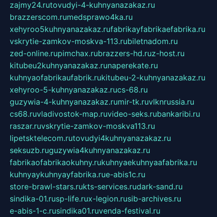
zajmy24.ru
tovudyi-4-kuhnyanazakaz.ru
brazzerscom.ru
medsprawo4ka.ru
xehyroo5kuhnyanazakaz.ru
fabrikayfabrikaefabrika.ru
vskrytie-zamkov-moskva-113.ru
biletnadom.ru
zed-online.ru
pimchax.ru
brazzers-hd.ru
z-host.ru
kitubeu2kuhnyanazakaz.ru
naperekate.ru
kuhnyaofabrikaufabrik.ru
kitubeu-2-kuhnyanazakaz.ru
xehyroo-5-kuhnyanazakaz.ru
cs-68.ru
guzywia-4-kuhnyanazakaz.ru
mir-tk.ru
vlknrussia.ru
cs68.ru
vladivostok-map.ru
video-seks.ru
bankaribi.ru
raszar.ru
vskrytie-zamkov-moskva113.ru
lipetsktelecom.ru
tovudyi4kuhnyanazakaz.ru
seksuzb.ru
guzywia4kuhnyanazakaz.ru
fabrikaofabrikaokuhny.ru
kuhnyaekuhnyaafabrika.ru
kuhnyaykuhnyayfabrika.ru
e-abis1c.ru
store-brawl-stars.ru
kts-services.ru
dark-sand.ru
sindika-01.ru
sp-life.ru
x-legion.ru
sib-archives.ru
e-abis-1-c.ru
sindika01.ru
venda-festival.ru