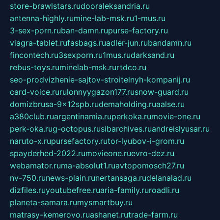
store-brawlstars.ru
dooraleksandria.ru
antenna-highly.ru
mine-lab-msk.ru
1-mus.ru
3-sex-porn.ru
ban-damn.ru
purse-factory.ru
viagra-tablet.ru
fasbags.ru
adler-jun.ru
bandamn.ru
fincontech.ru
3sexporn.ru
1mus.ru
darksand.ru
rebus-toys.ru
minelab-msk.ru
rtdco.ru
seo-prodvizhenie-sajtov-stroitelnyh-kompanij.ru
card-voice.ru
rulonnyygazon177.ru
snow-guard.ru
domizbrusa-9x12spb.ru
demaholding.ru
aalse.ru
a380club.ru
argentinamia.ru
perkoka.ru
movie-one.ru
perk-oka.ru
g-octopus.ru
sibarchives.ru
andreislyusar.ru
naruto-x.ru
pursefactory.ru
tor-lyubov-i-grom.ru
spayderhed-2022.ru
movieone.ru
evro-dez.ru
webamator.ru
ma-absolut1.ru
avtopomosch27.ru
nv-750.ru
news-plain.ru
nertansaga.ru
delanalad.ru
dizfiles.ru
youtubefree.ru
aria-family.ru
roadli.ru
planeta-samara.ru
mysmartbuy.ru
matrasy-kemerovo.ru
ashanet.ru
trade-farm.ru