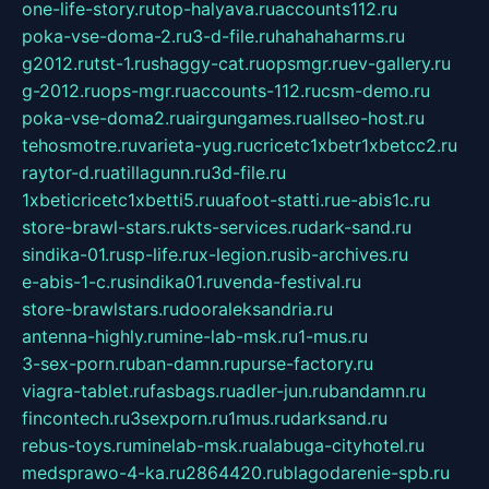
one-life-story.ru
top-halyava.ru
accounts112.ru
poka-vse-doma-2.ru
3-d-file.ru
hahahaharms.ru
g2012.ru
tst-1.ru
shaggy-cat.ru
opsmgr.ru
ev-gallery.ru
g-2012.ru
ops-mgr.ru
accounts-112.ru
csm-demo.ru
poka-vse-doma2.ru
airgungames.ru
allseo-host.ru
tehosmotre.ru
varieta-yug.ru
cricetc1xbetr1xbetcc2.ru
raytor-d.ru
atillagunn.ru
3d-file.ru
1xbeticricetc1xbetti5.ru
uafoot-statti.ru
e-abis1c.ru
store-brawl-stars.ru
kts-services.ru
dark-sand.ru
sindika-01.ru
sp-life.ru
x-legion.ru
sib-archives.ru
e-abis-1-c.ru
sindika01.ru
venda-festival.ru
store-brawlstars.ru
dooraleksandria.ru
antenna-highly.ru
mine-lab-msk.ru
1-mus.ru
3-sex-porn.ru
ban-damn.ru
purse-factory.ru
viagra-tablet.ru
fasbags.ru
adler-jun.ru
bandamn.ru
fincontech.ru
3sexporn.ru
1mus.ru
darksand.ru
rebus-toys.ru
minelab-msk.ru
alabuga-cityhotel.ru
medsprawo-4-ka.ru
2864420.ru
blagodarenie-spb.ru