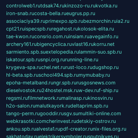
controlweb1.ru
tdsak74.ru
kinzozo-ru.ru
kvotka.ru
iron-snab.ru
costa-bella.ru
eugrus.pp.ru
associaciya39.ru
primexpo.spb.ru
bezmorchin.ru
ia2.ru
cpt21.ru
ispecspb.ru
regahost.ru
kolosok-elita.ru
tae-kwon.ru
consrio.com.ru
insiam.ru
avegainfo.ru
archery161.ru
bigencyclica.ru
vlast16.ru
korru.net
sarmiento.spb.su
extelopedia.ru
lammin-suo.spb.ru
iskatour.spb.ru
snpi.org.ru
running-line.ru
krygeva-spa.ru
chel.net.ru
rust-loco.ru
dugshop.ru
hl-beta.spb.ru
school494.spb.ru
mymubaby.ru
epoha-metalband.ru
ngr.spb.ru
rusgosnews.com
dieselvostok.ru
24hostel.msk.ru
w-dev.ru
f-ship.ru
regsmi.ru
filmnetwork.ru
malinasp.ru
kinosvin.ru
h2o-salon.ru
malutkayork.ru
deltaprim.spb.ru
tango-perm.ru
gooddir.ru
sgv.su
multiki-online.com
webkrasotki.com
cherinvest.ru
detskiy-ostrov.ru
ankou.spb.ru
alvesta1.ru
pdf-creator.ru
nix-files.org.ru
sakhatoday.ru
elektrikersymboler.ru
sputnikyes.ru