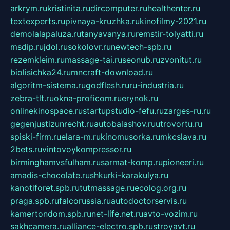
arkrym.ru
kristinita.ru
dircomputer.ru
healthenter.ru
textexperts.ru
pivnaya-kruzhka.ru
kinofilmy-2021.ru
demolalapaluza.ru
tanyavanya.ru
remstir-tolyatti.ru
msdip.ru
jdol.ru
sokolovr.ru
newtech-spb.ru
rezemkleim.ru
massage-tai.ru
seonub.ru
zvonitut.ru
biolisichka24.ru
mncraft-download.ru
algoritm-sistema.ru
godflesh.ru
ru-industria.ru
zebra-tlt.ru
okna-proficom.ru
erynok.ru
onlinekinospace.ru
startupstudio-fefu.ru
zarges-ru.ru
gegenjustizunrecht.ru
autobalashov.ru
utrovortu.ru
spiski-firm.ru
elara-m.ru
kinomusorka.ru
mkcslava.ru
2bets.ru
vintovoykompressor.ru
birminghamvsfulham.ru
sarmat-komp.ru
pioneeri.ru
amadis-chocolate.ru
shkurki-karakulya.ru
kanotiforet.spb.ru
tutmassage.ru
ecolog.org.ru
praga.spb.ru
falcorussia.ru
autodoctorservis.ru
kamertondom.spb.ru
net-life.net.ru
avto-vozim.ru
sakhcamera.ru
alliance-electro.spb.ru
stroyavt.ru