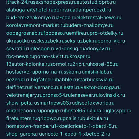
itrack-24.ru
sexshopexpress.ru
autostudiopro.ru
alabuga-cityhotel.ru
pornv.ru
atlantpereezd.ru
bud-em-znakomye.ru
a-cdc.ru
elektrostal-news.ru
korolevremont-market.ru
budem-znakomye.ru
oooagrosnab.ru
fpodaso.ru
emfire.ru
pro-otdelky.ru
ukrasotki.ru
seksuzbek.ru
seks-uzbek.ru
porno-vk.ru
sovratili.ru
olecoon.ru
vd-dosug.ru
adonyev.ru
rbc-news.ru
porno-skvirt.ru
krospr.ru
13autor-kolonka.ru
sormol.ru
2rich.ru
hostel-65.ru
hostserve.ru
porno-na-russkom.ru
mishinlab.ru
neznobi.ru
bigfatcc.ru
habble.ru
starbucksvia.ru
delfinet.ru
silvernano.ru
elestal.ru
vektor-doroga.ru
velotrenajery.ru
pronso54.ru
lenasever.ru
lovinskix.ru
show-pets.ru
smartnews03.ru
discofoxworld.ru
miraclecoon.ru
pongup.ru
hostel65.ru
liura.ru
glasspb.ru
firehunters.ru
gribowo.ru
gnalis.ru
bulkitula.ru
hometown-france.ru
1-xbeticricetc-1-xbetti-5.ru
shop-garena.ru
cricetc-1-xbetr-1-xbetcc-2.ru