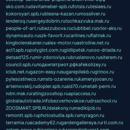
sko.com.ru
davitamebel-spb.ru
fotsis.ru
tesiaes.ru
kokoroyari.spb.ru
blesna-kazan.ru
mossilver.ru
lenderoq.ru
sergeydobrin.ru
tochkazvuka.msk.ru
people-of-art.ru
bezzubova.ru
clubtibet.ru
orior-aks.ru
dynamoauto.ru
szk-favorit.ru
carlines.ru
flatnsk.ru
kingbolenskaner.ru
alex-motor.ru
astroline.net.ru
act1.spb.ru
polyglot.com.ru
gidlipetsk.ru
ooo-driada.ru
detsad125.ru
mir-zdoroviya.ru
bruslanovo.ru
siterem.ru
council.spb.ru
лодкипатриот.рф
kafekolizey.ru
iclub.net.ru
gazon-easy.ru
sugarepilekb.ru
grinox.ru
pylesostineco.ru
msts-ozarenie.ru
kameryjooan.ru
artemovskij.ru
dopler.spb.ru
aid70.ru
metall-perm.ru
ndm.msk.ru
ratingzooshop.ru
apiaccess.ru
globalautotrade.info
bezverhovskoe.ru
drsschool.ru
ZOOSMART.SPB.RU
dalakony.ru
medikijob.ru
remontt.spb.ru
photostudia.spb.ru
myragon.ru
terramia.ru
academy62.ru
gardengallereya.ru
rti.com.ru
artem-news.ru
biserinca.ru
krasnodarkurort.com