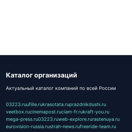
Каталог организаций
Актуальный каталог компаний по всей России
03223.ru
ufille.ru
krasotata.ru
prazdnikdushi.ru
veetbox.ru
cinemapost.ru
ciam-fr.ru
kraft-you.ru
mega-press.ru
03223.ru
web-explore.ru
rastenuya.ru
eurovision-russia.ru
strah-news.ru
freeride-team.ru