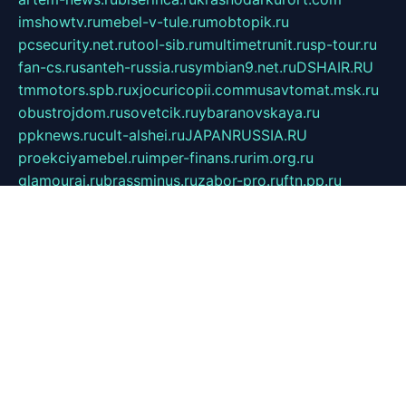
imshowtv.ru
mebel-v-tule.ru
mobtopik.ru
pcsecurity.net.ru
tool-sib.ru
multimetrunit.ru
sp-tour.ru
fan-cs.ru
santeh-russia.ru
symbian9.net.ru
DSHAIR.RU
tmmotors.spb.ru
xjocuricopii.com
musavtomat.msk.ru
obustrojdom.ru
sovetcik.ru
ybaranovskaya.ru
ppknews.ru
cult-alshei.ru
JAPANRUSSIA.RU
proekciyamebel.ru
imper-finans.ru
rim.org.ru
glamourai.ru
brassminus.ru
zabor-pro.ru
ftn.pp.ru
dorogoe58.ru
laimengpacker.ru
kuzova-zapchasti.ru
sageerp.ru
taxodrom.ru
dsrazvitie.ru
hardcity.net.ru
ratinghomegames.ru
topservice25.ru
gubernyan.ru
gtglasslined.ru
ii4.ru
tssport.spb.ru
andorra24.com
blackwallstreet.ru
oboimos.ru
optim-doors.com.ru
ikuch.ru
nycr.org.ru
npa21.ru
vremya-ch.spb.ru
desert000.ru
ivtorgi.ru
ifiori.ru
catalog-statei.ru
dcv.org.ru
spetsmaster174.ru
ipkameryhiseeu.ru
dum26.ru
ruspol.spb.ru
fr-opendp.ru
kam-solnyshko.ru