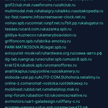
golf2club.msk.ru
aeforums.ru
zallclub.ru
multimodal.msk.ru
habaigry.ru
haikko.ru
sobakopedia.ru
isz-fest.ru
ewnc.info
screensaver-clock.net.ru
volnav.spb.ru
comnat.ru
npf.net.ru
7bit.pp.ru
kalugatur.ru
tesiaes.ru
card.com.ru
kazanka.spb.ru
gildiya-kuznecov.ru
kameryboavision.ru
griffoncom.spb.ru
fabrika-emotsiy.ru
PARK-MATROSOVA.RU
agat.spb.ru
avtoyurist-moskva1.ru
hardware.org.ru
схема-авто.рф
dg-lab.ru
angrup.ru
recruiter.spb.ru
music8.spb.ru
krsk124.ru
kubok.spb.ru
romanofforex.ru
analitikaplus.ru
spyonline.ru
zosikamery.ru
sloboda-ural.pp.ru
AUTO-COM.SU
hohota.net
alimy.ru
online-z.com
aromat-vostoka.ru
otdelkaexp.ru
mobilvest.ru
bbd.net.ru
mebelshop.msk.ru
smp-forum.ru
bastion-td.ru
kosmoscreative.ru
avrmotors.ru
art-galadesign.ru
tiffany-c.ru
ecostep-samara.ru
d-p.spb.ru
галактика73.рф