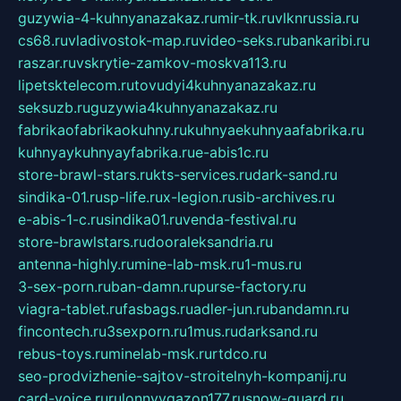
guzywia-4-kuhnyanazakaz.ru
mir-tk.ru
vlknrussia.ru
cs68.ru
vladivostok-map.ru
video-seks.ru
bankaribi.ru
raszar.ru
vskrytie-zamkov-moskva113.ru
lipetsktelecom.ru
tovudyi4kuhnyanazakaz.ru
seksuzb.ru
guzywia4kuhnyanazakaz.ru
fabrikaofabrikaokuhny.ru
kuhnyaekuhnyaafabrika.ru
kuhnyaykuhnyayfabrika.ru
e-abis1c.ru
store-brawl-stars.ru
kts-services.ru
dark-sand.ru
sindika-01.ru
sp-life.ru
x-legion.ru
sib-archives.ru
e-abis-1-c.ru
sindika01.ru
venda-festival.ru
store-brawlstars.ru
dooraleksandria.ru
antenna-highly.ru
mine-lab-msk.ru
1-mus.ru
3-sex-porn.ru
ban-damn.ru
purse-factory.ru
viagra-tablet.ru
fasbags.ru
adler-jun.ru
bandamn.ru
fincontech.ru
3sexporn.ru
1mus.ru
darksand.ru
rebus-toys.ru
minelab-msk.ru
rtdco.ru
seo-prodvizhenie-sajtov-stroitelnyh-kompanij.ru
card-voice.ru
rulonnyygazon177.ru
snow-guard.ru