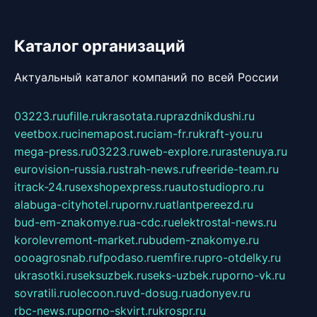
Каталог организаций
Актуальный каталог компаний по всей России
03223.ru
ufille.ru
krasotata.ru
prazdnikdushi.ru
veetbox.ru
cinemapost.ru
ciam-fr.ru
kraft-you.ru
mega-press.ru
03223.ru
web-explore.ru
rastenuya.ru
eurovision-russia.ru
strah-news.ru
freeride-team.ru
itrack-24.ru
sexshopexpress.ru
autostudiopro.ru
alabuga-cityhotel.ru
pornv.ru
atlantpereezd.ru
bud-em-znakomye.ru
a-cdc.ru
elektrostal-news.ru
korolevremont-market.ru
budem-znakomye.ru
oooagrosnab.ru
fpodaso.ru
emfire.ru
pro-otdelky.ru
ukrasotki.ru
seksuzbek.ru
seks-uzbek.ru
porno-vk.ru
sovratili.ru
olecoon.ru
vd-dosug.ru
adonyev.ru
rbc-news.ru
porno-skvirt.ru
krospr.ru