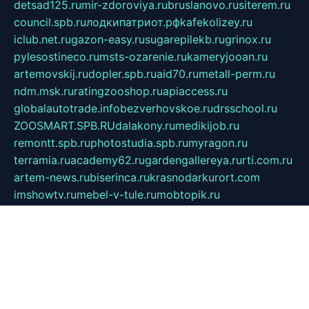
detsad125.ru
mir-zdoroviya.ru
bruslanovo.ru
siterem.ru
council.spb.ru
лодкипатриот.рф
kafekolizey.ru
iclub.net.ru
gazon-easy.ru
sugarepilekb.ru
grinox.ru
pylesostineco.ru
msts-ozarenie.ru
kameryjooan.ru
artemovskij.ru
dopler.spb.ru
aid70.ru
metall-perm.ru
ndm.msk.ru
ratingzooshop.ru
apiaccess.ru
globalautotrade.info
bezverhovskoe.ru
drsschool.ru
ZOOSMART.SPB.RU
dalakony.ru
medikijob.ru
remontt.spb.ru
photostudia.spb.ru
myragon.ru
terramia.ru
academy62.ru
gardengallereya.ru
rti.com.ru
artem-news.ru
biserinca.ru
krasnodarkurort.com
imshowtv.ru
mebel-v-tule.ru
mobtopik.ru
pcsecurity.net.ru
tool-sib.ru
multimetrunit.ru
sp-tour.ru
fan-cs.ru
santeh-russia.ru
symbian9.net.ru
DSHAIR.RU
tmmotors.spb.ru
xjocuricopii.com
musavtomat.msk.ru
obustrojdom.ru
sovetcik.ru
ybaranovskaya.ru
ppknews.ru
cult-alshei.ru
JAPANRUSSIA.RU
proekciyamebel.ru
imper-finans.ru
rim.org.ru