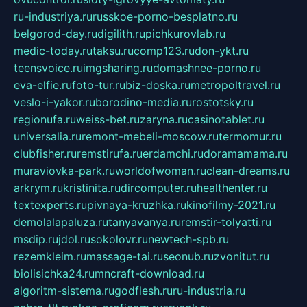
ru-industriya.ru
russkoe-porno-besplatno.ru
belgorod-day.ru
digilith.ru
pichkurovlab.ru
medic-today.ru
taksu.ru
comp123.ru
don-ykt.ru
teensvoice.ru
imgsharing.ru
domashnee-porno.ru
eva-elfie.ru
foto-tur.ru
biz-doska.ru
metropoltravel.ru
veslo-i-yakor.ru
borodino-media.ru
rostotsky.ru
regionufa.ru
weiss-bet.ru
zaryna.ru
casinotablet.ru
universalia.ru
remont-mebeli-moscow.ru
termomur.ru
clubfisher.ru
remstirufa.ru
erdamchi.ru
doramamama.ru
muraviovka-park.ru
worldofwoman.ru
clean-dreams.ru
arkrym.ru
kristinita.ru
dircomputer.ru
healthenter.ru
textexperts.ru
pivnaya-kruzhka.ru
kinofilmy-2021.ru
demolalapaluza.ru
tanyavanya.ru
remstir-tolyatti.ru
msdip.ru
jdol.ru
sokolovr.ru
newtech-spb.ru
rezemkleim.ru
massage-tai.ru
seonub.ru
zvonitut.ru
biolisichka24.ru
mncraft-download.ru
algoritm-sistema.ru
godflesh.ru
ru-industria.ru