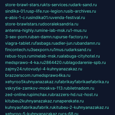
store-brawl-stars.ru
kts-services.ru
dark-sand.ru
sindika-01.ru
sp-life.ru
x-legion.ru
sib-archives.ru
e-abis-1-c.ru
sindika01.ru
venda-festival.ru
store-brawlstars.ru
dooraleksandria.ru
antenna-highly.ru
mine-lab-msk.ru
1-mus.ru
3-sex-porn.ru
ban-damn.ru
purse-factory.ru
viagra-tablet.ru
fasbags.ru
adler-jun.ru
bandamn.ru
fincontech.ru
3sexporn.ru
1mus.ru
darksand.ru
rebus-toys.ru
minelab-msk.ru
alabuga-cityhotel.ru
medsprawo-4-ka.ru
2864420.ru
blagodarenie-spb.ru
zajmy24.ru
tovudyi-4-kuhnyanazakaz.ru
brazzerscom.ru
medsprawo4ka.ru
xehyroo5kuhnyanazakaz.ru
fabrikayfabrikaefabrika.ru
vskrytie-zamkov-moskva-113.ru
biletnadom.ru
zed-online.ru
pimchax.ru
brazzers-hd.ru
z-host.ru
kitubeu2kuhnyanazakaz.ru
naperekate.ru
kuhnyaofabrikaufabrik.ru
kitubeu-2-kuhnyanazakaz.ru
xehyroo-5-kuhnyanazakaz.ru
cs-68.ru