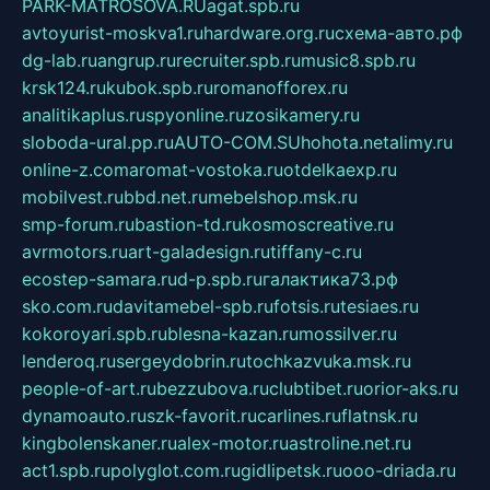
PARK-MATROSOVA.RU
agat.spb.ru
avtoyurist-moskva1.ru
hardware.org.ru
схема-авто.рф
dg-lab.ru
angrup.ru
recruiter.spb.ru
music8.spb.ru
krsk124.ru
kubok.spb.ru
romanofforex.ru
analitikaplus.ru
spyonline.ru
zosikamery.ru
sloboda-ural.pp.ru
AUTO-COM.SU
hohota.net
alimy.ru
online-z.com
aromat-vostoka.ru
otdelkaexp.ru
mobilvest.ru
bbd.net.ru
mebelshop.msk.ru
smp-forum.ru
bastion-td.ru
kosmoscreative.ru
avrmotors.ru
art-galadesign.ru
tiffany-c.ru
ecostep-samara.ru
d-p.spb.ru
галактика73.рф
sko.com.ru
davitamebel-spb.ru
fotsis.ru
tesiaes.ru
kokoroyari.spb.ru
blesna-kazan.ru
mossilver.ru
lenderoq.ru
sergeydobrin.ru
tochkazvuka.msk.ru
people-of-art.ru
bezzubova.ru
clubtibet.ru
orior-aks.ru
dynamoauto.ru
szk-favorit.ru
carlines.ru
flatnsk.ru
kingbolenskaner.ru
alex-motor.ru
astroline.net.ru
act1.spb.ru
polyglot.com.ru
gidlipetsk.ru
ooo-driada.ru