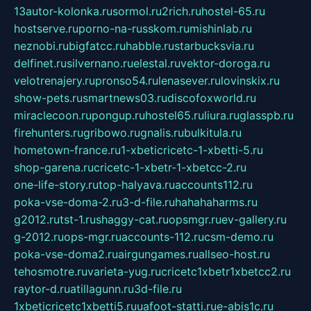
13autor-kolonka.ru
sormol.ru
2rich.ru
hostel-65.ru
hostserve.ru
porno-na-russkom.ru
mishinlab.ru
neznobi.ru
bigfatcc.ru
habble.ru
starbucksvia.ru
delfinet.ru
silvernano.ru
elestal.ru
vektor-doroga.ru
velotrenajery.ru
pronso54.ru
lenasever.ru
lovinskix.ru
show-pets.ru
smartnews03.ru
discofoxworld.ru
miraclecoon.ru
pongup.ru
hostel65.ru
liura.ru
glasspb.ru
firehunters.ru
gribowo.ru
gnalis.ru
bulkitula.ru
hometown-france.ru
1-xbeticricetc-1-xbetti-5.ru
shop-garena.ru
cricetc-1-xbetr-1-xbetcc-2.ru
one-life-story.ru
top-halyava.ru
accounts112.ru
poka-vse-doma-2.ru
3-d-file.ru
hahahaharms.ru
g2012.ru
tst-1.ru
shaggy-cat.ru
opsmgr.ru
ev-gallery.ru
g-2012.ru
ops-mgr.ru
accounts-112.ru
csm-demo.ru
poka-vse-doma2.ru
airgungames.ru
allseo-host.ru
tehosmotre.ru
varieta-yug.ru
cricetc1xbetr1xbetcc2.ru
raytor-d.ru
atillagunn.ru
3d-file.ru
1xbeticricetc1xbetti5.ru
uafoot-statti.ru
e-abis1c.ru