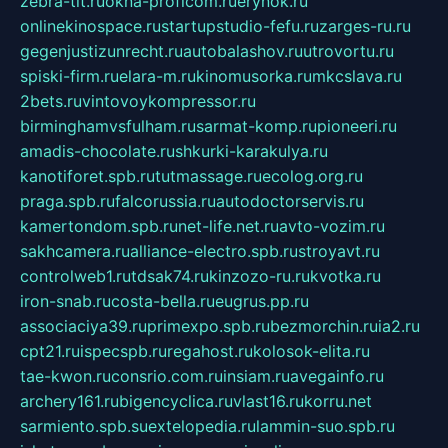
zebra-tlt.ru
okna-proficom.ru
erynok.ru
onlinekinospace.ru
startupstudio-fefu.ru
zarges-ru.ru
gegenjustizunrecht.ru
autobalashov.ru
utrovortu.ru
spiski-firm.ru
elara-m.ru
kinomusorka.ru
mkcslava.ru
2bets.ru
vintovoykompressor.ru
birminghamvsfulham.ru
sarmat-komp.ru
pioneeri.ru
amadis-chocolate.ru
shkurki-karakulya.ru
kanotiforet.spb.ru
tutmassage.ru
ecolog.org.ru
praga.spb.ru
falcorussia.ru
autodoctorservis.ru
kamertondom.spb.ru
net-life.net.ru
avto-vozim.ru
sakhcamera.ru
alliance-electro.spb.ru
stroyavt.ru
controlweb1.ru
tdsak74.ru
kinzozo-ru.ru
kvotka.ru
iron-snab.ru
costa-bella.ru
eugrus.pp.ru
associaciya39.ru
primexpo.spb.ru
bezmorchin.ru
ia2.ru
cpt21.ru
ispecspb.ru
regahost.ru
kolosok-elita.ru
tae-kwon.ru
consrio.com.ru
insiam.ru
avegainfo.ru
archery161.ru
bigencyclica.ru
vlast16.ru
korru.net
sarmiento.spb.su
extelopedia.ru
lammin-suo.spb.ru