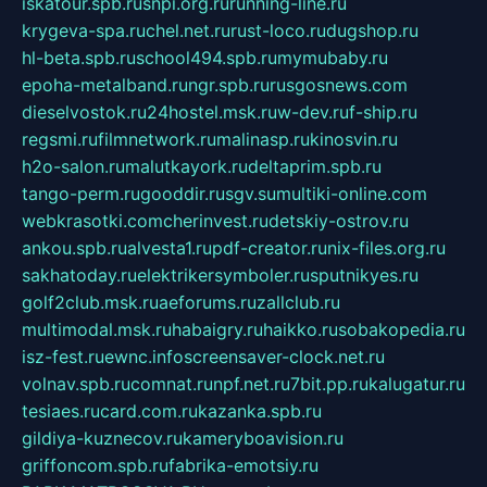
iskatour.spb.ru
snpi.org.ru
running-line.ru
krygeva-spa.ru
chel.net.ru
rust-loco.ru
dugshop.ru
hl-beta.spb.ru
school494.spb.ru
mymubaby.ru
epoha-metalband.ru
ngr.spb.ru
rusgosnews.com
dieselvostok.ru
24hostel.msk.ru
w-dev.ru
f-ship.ru
regsmi.ru
filmnetwork.ru
malinasp.ru
kinosvin.ru
h2o-salon.ru
malutkayork.ru
deltaprim.spb.ru
tango-perm.ru
gooddir.ru
sgv.su
multiki-online.com
webkrasotki.com
cherinvest.ru
detskiy-ostrov.ru
ankou.spb.ru
alvesta1.ru
pdf-creator.ru
nix-files.org.ru
sakhatoday.ru
elektrikersymboler.ru
sputnikyes.ru
golf2club.msk.ru
aeforums.ru
zallclub.ru
multimodal.msk.ru
habaigry.ru
haikko.ru
sobakopedia.ru
isz-fest.ru
ewnc.info
screensaver-clock.net.ru
volnav.spb.ru
comnat.ru
npf.net.ru
7bit.pp.ru
kalugatur.ru
tesiaes.ru
card.com.ru
kazanka.spb.ru
gildiya-kuznecov.ru
kameryboavision.ru
griffoncom.spb.ru
fabrika-emotsiy.ru