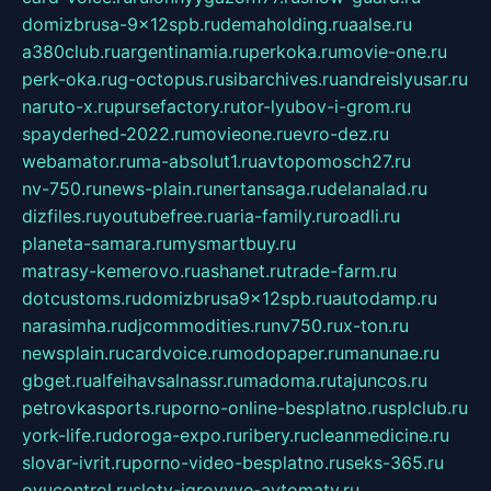
domizbrusa-9x12spb.ru
demaholding.ru
aalse.ru
a380club.ru
argentinamia.ru
perkoka.ru
movie-one.ru
perk-oka.ru
g-octopus.ru
sibarchives.ru
andreislyusar.ru
naruto-x.ru
pursefactory.ru
tor-lyubov-i-grom.ru
spayderhed-2022.ru
movieone.ru
evro-dez.ru
webamator.ru
ma-absolut1.ru
avtopomosch27.ru
nv-750.ru
news-plain.ru
nertansaga.ru
delanalad.ru
dizfiles.ru
youtubefree.ru
aria-family.ru
roadli.ru
planeta-samara.ru
mysmartbuy.ru
matrasy-kemerovo.ru
ashanet.ru
trade-farm.ru
dotcustoms.ru
domizbrusa9x12spb.ru
autodamp.ru
narasimha.ru
djcommodities.ru
nv750.ru
x-ton.ru
newsplain.ru
cardvoice.ru
modopaper.ru
manunae.ru
gbget.ru
alfeihavsalnassr.ru
madoma.ru
tajuncos.ru
petrovkasports.ru
porno-online-besplatno.ru
splclub.ru
york-life.ru
doroga-expo.ru
ribery.ru
cleanmedicine.ru
slovar-ivrit.ru
porno-video-besplatno.ru
seks-365.ru
ovucontrol.ru
sloty-igrovyye-avtomaty.ru