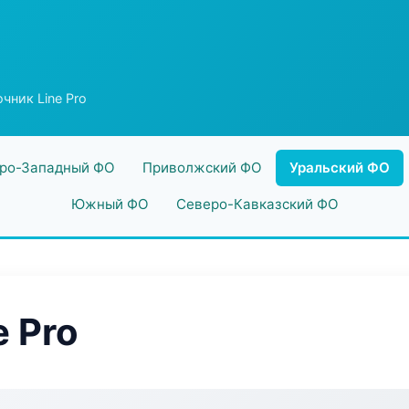
чник Line Pro
ро-Западный ФО
Приволжский ФО
Уральский ФО
Южный ФО
Северо-Кавказский ФО
 Pro