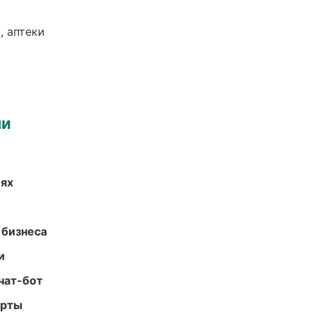
, аптеки
ми
иях
 бизнеса
и
чат-бот
арты