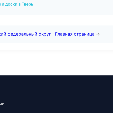
 и доски в Тверь
кий федеральный округ
|
Главная страница
→
сии