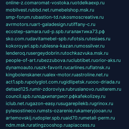
online-z.com
aromat-vostoka.ru
otdelkaexp.ru
mobilvest.ru
bbd.net.ru
mebelshop.msk.ru
smp-forum.ru
bastion-td.ru
kosmoscreative.ru
avrmotors.ru
art-galadesign.ru
tiffany-c.ru
ecostep-samara.ru
d-p.spb.ru
галактика73.рф
sko.com.ru
davitamebel-spb.ru
fotsis.ru
tesiaes.ru
kokoroyari.spb.ru
blesna-kazan.ru
mossilver.ru
lenderoq.ru
sergeydobrin.ru
tochkazvuka.msk.ru
people-of-art.ru
bezzubova.ru
clubtibet.ru
orior-aks.ru
dynamoauto.ru
szk-favorit.ru
carlines.ru
flatnsk.ru
kingbolenskaner.ru
alex-motor.ru
astroline.net.ru
act1.spb.ru
polyglot.com.ru
gidlipetsk.ru
ooo-driada.ru
detsad125.ru
mir-zdoroviya.ru
bruslanovo.ru
siterem.ru
council.spb.ru
лодкипатриот.рф
kafekolizey.ru
iclub.net.ru
gazon-easy.ru
sugarepilekb.ru
grinox.ru
pylesostineco.ru
msts-ozarenie.ru
kameryjooan.ru
artemovskij.ru
dopler.spb.ru
aid70.ru
metall-perm.ru
ndm.msk.ru
ratingzooshop.ru
apiaccess.ru