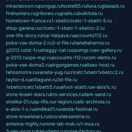
miraclecoon.ru
pongup.ru
hostel65.ru
liura.ru
glasspb.ru
firehunters.ru
gribowo.ru
gnalis.ru
bulkitula.ru
hometown-france.ru
1-xbeticricetc-1-xbetti-5.ru
shop-garena.ru
cricetc-1-xbetr-1-xbetcc-2.ru
one-life-story.ru
top-halyava.ru
accounts112.ru
poka-vse-doma-2.ru
3-d-file.ru
hahahaharms.ru
g2012.ru
tst-1.ru
shaggy-cat.ru
opsmgr.ru
ev-gallery.ru
g-2012.ru
ops-mgr.ru
accounts-112.ru
csm-demo.ru
poka-vse-doma2.ru
airgungames.ru
allseo-host.ru
tehosmotre.ru
varieta-yug.ru
cricetc1xbetr1xbetcc2.ru
raytor-d.ru
atillagunn.ru
3d-file.ru
1xbeticricetc1xbetti5.ru
uafoot-statti.ru
e-abis1c.ru
store-brawl-stars.ru
kts-services.ru
dark-sand.ru
sindika-01.ru
sp-life.ru
x-legion.ru
sib-archives.ru
e-abis-1-c.ru
sindika01.ru
venda-festival.ru
store-brawlstars.ru
dooraleksandria.ru
antenna-highly.ru
mine-lab-msk.ru
1-mus.ru
3-sex-porn.ru
ban-damn.ru
purse-factory.ru