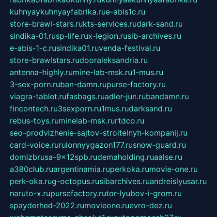
kuhnyaykuhnyayfabrika.ru
e-abis1c.ru
store-brawl-stars.ru
kts-services.ru
dark-sand.ru
sindika-01.ru
sp-life.ru
x-legion.ru
sib-archives.ru
e-abis-1-c.ru
sindika01.ru
venda-festival.ru
store-brawlstars.ru
dooraleksandria.ru
antenna-highly.ru
mine-lab-msk.ru
1-mus.ru
3-sex-porn.ru
ban-damn.ru
purse-factory.ru
viagra-tablet.ru
fasbags.ru
adler-jun.ru
bandamn.ru
fincontech.ru
3sexporn.ru
1mus.ru
darksand.ru
rebus-toys.ru
minelab-msk.ru
rtdco.ru
seo-prodvizhenie-sajtov-stroitelnyh-kompanij.ru
card-voice.ru
rulonnyygazon177.ru
snow-guard.ru
domizbrusa-9x12spb.ru
demaholding.ru
aalse.ru
a380club.ru
argentinamia.ru
perkoka.ru
movie-one.ru
perk-oka.ru
g-octopus.ru
sibarchives.ru
andreislyusar.ru
naruto-x.ru
pursefactory.ru
tor-lyubov-i-grom.ru
spayderhed-2022.ru
movieone.ru
evro-dez.ru