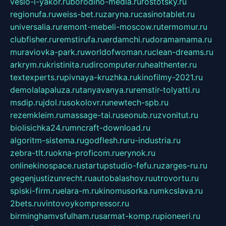
veslo-i-yakor.ru
borodino-media.ru
rostotsky.ru
regionufa.ru
weiss-bet.ru
zaryna.ru
casinotablet.ru
universalia.ru
remont-mebeli-moscow.ru
termomur.ru
clubfisher.ru
remstirufa.ru
erdamchi.ru
doramamama.ru
muraviovka-park.ru
worldofwoman.ru
clean-dreams.ru
arkrym.ru
kristinita.ru
dircomputer.ru
healthenter.ru
textexperts.ru
pivnaya-kruzhka.ru
kinofilmy-2021.ru
demolalapaluza.ru
tanyavanya.ru
remstir-tolyatti.ru
msdip.ru
jdol.ru
sokolovr.ru
newtech-spb.ru
rezemkleim.ru
massage-tai.ru
seonub.ru
zvonitut.ru
biolisichka24.ru
mncraft-download.ru
algoritm-sistema.ru
godflesh.ru
ru-industria.ru
zebra-tlt.ru
okna-proficom.ru
erynok.ru
onlinekinospace.ru
startupstudio-fefu.ru
zarges-ru.ru
gegenjustizunrecht.ru
autobalashov.ru
utrovortu.ru
spiski-firm.ru
elara-m.ru
kinomusorka.ru
mkcslava.ru
2bets.ru
vintovoykompressor.ru
birminghamvsfulham.ru
sarmat-komp.ru
pioneeri.ru