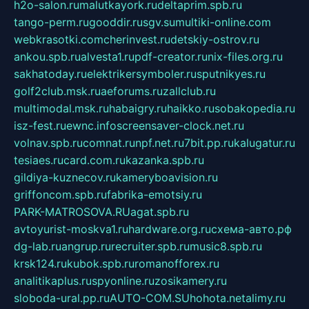
h2o-salon.ru
malutkayork.ru
deltaprim.spb.ru
tango-perm.ru
gooddir.ru
sgv.su
multiki-online.com
webkrasotki.com
cherinvest.ru
detskiy-ostrov.ru
ankou.spb.ru
alvesta1.ru
pdf-creator.ru
nix-files.org.ru
sakhatoday.ru
elektrikersymboler.ru
sputnikyes.ru
golf2club.msk.ru
aeforums.ru
zallclub.ru
multimodal.msk.ru
habaigry.ru
haikko.ru
sobakopedia.ru
isz-fest.ru
ewnc.info
screensaver-clock.net.ru
volnav.spb.ru
comnat.ru
npf.net.ru
7bit.pp.ru
kalugatur.ru
tesiaes.ru
card.com.ru
kazanka.spb.ru
gildiya-kuznecov.ru
kameryboavision.ru
griffoncom.spb.ru
fabrika-emotsiy.ru
PARK-MATROSOVA.RU
agat.spb.ru
avtoyurist-moskva1.ru
hardware.org.ru
схема-авто.рф
dg-lab.ru
angrup.ru
recruiter.spb.ru
music8.spb.ru
krsk124.ru
kubok.spb.ru
romanofforex.ru
analitikaplus.ru
spyonline.ru
zosikamery.ru
sloboda-ural.pp.ru
AUTO-COM.SU
hohota.net
alimy.ru