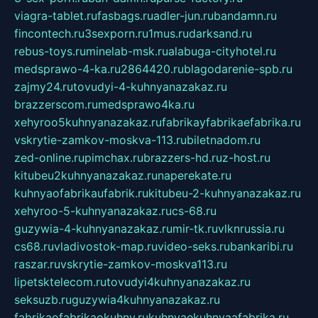
viagra-tablet.ru
fasbags.ru
adler-jun.ru
bandamn.ru
fincontech.ru
3sexporn.ru
1mus.ru
darksand.ru
rebus-toys.ru
minelab-msk.ru
alabuga-cityhotel.ru
medsprawo-4-ka.ru
2864420.ru
blagodarenie-spb.ru
zajmy24.ru
tovudyi-4-kuhnyanazakaz.ru
brazzerscom.ru
medsprawo4ka.ru
xehyroo5kuhnyanazakaz.ru
fabrikayfabrikaefabrika.ru
vskrytie-zamkov-moskva-113.ru
biletnadom.ru
zed-online.ru
pimchax.ru
brazzers-hd.ru
z-host.ru
kitubeu2kuhnyanazakaz.ru
naperekate.ru
kuhnyaofabrikaufabrik.ru
kitubeu-2-kuhnyanazakaz.ru
xehyroo-5-kuhnyanazakaz.ru
cs-68.ru
guzywia-4-kuhnyanazakaz.ru
mir-tk.ru
vlknrussia.ru
cs68.ru
vladivostok-map.ru
video-seks.ru
bankaribi.ru
raszar.ru
vskrytie-zamkov-moskva113.ru
lipetsktelecom.ru
tovudyi4kuhnyanazakaz.ru
seksuzb.ru
guzywia4kuhnyanazakaz.ru
fabrikaofabrikaokuhny.ru
kuhnyaekuhnyaafabrika.ru