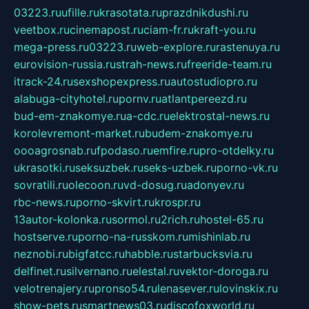
03223.ru
ufille.ru
krasotata.ru
prazdnikdushi.ru
veetbox.ru
cinemapost.ru
ciam-fr.ru
kraft-you.ru
mega-press.ru
03223.ru
web-explore.ru
rastenuya.ru
eurovision-russia.ru
strah-news.ru
freeride-team.ru
itrack-24.ru
sexshopexpress.ru
autostudiopro.ru
alabuga-cityhotel.ru
pornv.ru
atlantpereezd.ru
bud-em-znakomye.ru
a-cdc.ru
elektrostal-news.ru
korolevremont-market.ru
budem-znakomye.ru
oooagrosnab.ru
fpodaso.ru
emfire.ru
pro-otdelky.ru
ukrasotki.ru
seksuzbek.ru
seks-uzbek.ru
porno-vk.ru
sovratili.ru
olecoon.ru
vd-dosug.ru
adonyev.ru
rbc-news.ru
porno-skvirt.ru
krospr.ru
13autor-kolonka.ru
sormol.ru
2rich.ru
hostel-65.ru
hostserve.ru
porno-na-russkom.ru
mishinlab.ru
neznobi.ru
bigfatcc.ru
habble.ru
starbucksvia.ru
delfinet.ru
silvernano.ru
elestal.ru
vektor-doroga.ru
velotrenajery.ru
pronso54.ru
lenasever.ru
lovinskix.ru
show-pets.ru
smartnews03.ru
discofoxworld.ru