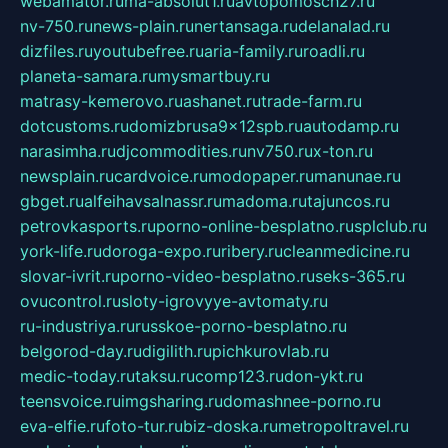
webamator.ru
ma-absolut1.ru
avtopomosch27.ru
nv-750.ru
news-plain.ru
nertansaga.ru
delanalad.ru
dizfiles.ru
youtubefree.ru
aria-family.ru
roadli.ru
planeta-samara.ru
mysmartbuy.ru
matrasy-kemerovo.ru
ashanet.ru
trade-farm.ru
dotcustoms.ru
domizbrusa9x12spb.ru
autodamp.ru
narasimha.ru
djcommodities.ru
nv750.ru
x-ton.ru
newsplain.ru
cardvoice.ru
modopaper.ru
manunae.ru
gbget.ru
alfeihavsalnassr.ru
madoma.ru
tajuncos.ru
petrovkasports.ru
porno-online-besplatno.ru
splclub.ru
york-life.ru
doroga-expo.ru
ribery.ru
cleanmedicine.ru
slovar-ivrit.ru
porno-video-besplatno.ru
seks-365.ru
ovucontrol.ru
sloty-igrovyye-avtomaty.ru
ru-industriya.ru
russkoe-porno-besplatno.ru
belgorod-day.ru
digilith.ru
pichkurovlab.ru
medic-today.ru
taksu.ru
comp123.ru
don-ykt.ru
teensvoice.ru
imgsharing.ru
domashnee-porno.ru
eva-elfie.ru
foto-tur.ru
biz-doska.ru
metropoltravel.ru