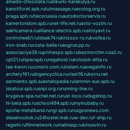
amadis-chocolate.ru
shkurki-karakulya.ru
kanotiforet.spb.ru
tutmassage.ru
ecolog.org.ru
praga.spb.ru
falcorussia.ru
autodoctorservis.ru
kamertondom.spb.ru
net-life.net.ru
avto-vozim.ru
sakhcamera.ru
alliance-electro.spb.ru
stroyavt.ru
controlweb1.ru
tdsak74.ru
kinzozo-ru.ru
kvotka.ru
iron-snab.ru
costa-bella.ru
eugrus.pp.ru
associaciya39.ru
primexpo.spb.ru
bezmorchin.ru
ia2.ru
cpt21.ru
ispecspb.ru
regahost.ru
kolosok-elita.ru
tae-kwon.ru
consrio.com.ru
insiam.ru
avegainfo.ru
archery161.ru
bigencyclica.ru
vlast16.ru
korru.net
sarmiento.spb.su
extelopedia.ru
lammin-suo.spb.ru
iskatour.spb.ru
snpi.org.ru
running-line.ru
krygeva-spa.ru
chel.net.ru
rust-loco.ru
dugshop.ru
hl-beta.spb.ru
school494.spb.ru
mymubaby.ru
epoha-metalband.ru
ngr.spb.ru
rusgosnews.com
dieselvostok.ru
24hostel.msk.ru
w-dev.ru
f-ship.ru
regsmi.ru
filmnetwork.ru
malinasp.ru
kinosvin.ru