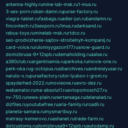
antenna-highly.ru
mine-lab-msk.ru
1-mus.ru
3-sex-porn.ru
ban-damn.ru
purse-factory.ru
viagra-tablet.ru
fasbags.ru
adler-jun.ru
bandamn.ru
fincontech.ru
3sexporn.ru
1mus.ru
darksand.ru
rebus-toys.ru
minelab-msk.ru
rtdco.ru
seo-prodvizhenie-sajtov-stroitelnyh-kompanij.ru
card-voice.ru
rulonnyygazon177.ru
snow-guard.ru
domizbrusa-9x12spb.ru
demaholding.ru
aalse.ru
a380club.ru
argentinamia.ru
perkoka.ru
movie-one.ru
perk-oka.ru
g-octopus.ru
sibarchives.ru
andreislyusar.ru
naruto-x.ru
pursefactory.ru
tor-lyubov-i-grom.ru
spayderhed-2022.ru
movieone.ru
evro-dez.ru
webamator.ru
ma-absolut1.ru
avtopomosch27.ru
nv-750.ru
news-plain.ru
nertansaga.ru
delanalad.ru
dizfiles.ru
youtubefree.ru
aria-family.ru
roadli.ru
planeta-samara.ru
mysmartbuy.ru
matrasy-kemerovo.ru
ashanet.ru
trade-farm.ru
dotcustoms.ru
domizbrusa9x12spb.ru
autodamp.ru