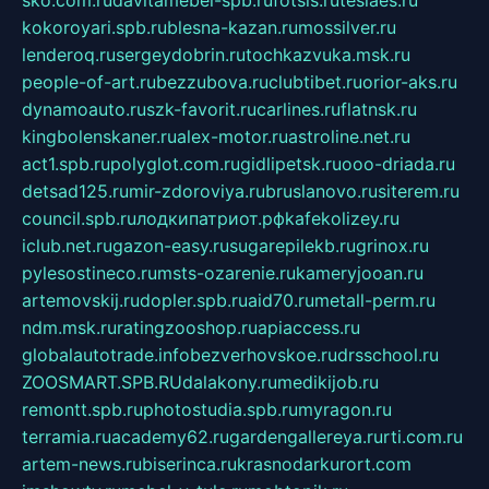
sko.com.ru
davitamebel-spb.ru
fotsis.ru
tesiaes.ru
kokoroyari.spb.ru
blesna-kazan.ru
mossilver.ru
lenderoq.ru
sergeydobrin.ru
tochkazvuka.msk.ru
people-of-art.ru
bezzubova.ru
clubtibet.ru
orior-aks.ru
dynamoauto.ru
szk-favorit.ru
carlines.ru
flatnsk.ru
kingbolenskaner.ru
alex-motor.ru
astroline.net.ru
act1.spb.ru
polyglot.com.ru
gidlipetsk.ru
ooo-driada.ru
detsad125.ru
mir-zdoroviya.ru
bruslanovo.ru
siterem.ru
council.spb.ru
лодкипатриот.рф
kafekolizey.ru
iclub.net.ru
gazon-easy.ru
sugarepilekb.ru
grinox.ru
pylesostineco.ru
msts-ozarenie.ru
kameryjooan.ru
artemovskij.ru
dopler.spb.ru
aid70.ru
metall-perm.ru
ndm.msk.ru
ratingzooshop.ru
apiaccess.ru
globalautotrade.info
bezverhovskoe.ru
drsschool.ru
ZOOSMART.SPB.RU
dalakony.ru
medikijob.ru
remontt.spb.ru
photostudia.spb.ru
myragon.ru
terramia.ru
academy62.ru
gardengallereya.ru
rti.com.ru
artem-news.ru
biserinca.ru
krasnodarkurort.com