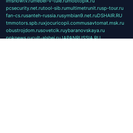
imshowtv.ru
mebel-v-tule.ru
mobtopik.ru
pcsecurity.net.ru
tool-sib.ru
multimetrunit.ru
sp-tour.ru
fan-cs.ru
santeh-russia.ru
symbian9.net.ru
DSHAIR.RU
tmmotors.spb.ru
xjocuricopii.com
musavtomat.msk.ru
obustrojdom.ru
sovetcik.ru
ybaranovskaya.ru
ppknews.ru
cult-alshei.ru
JAPANRUSSIA.RU
proekciyamebel.ru
imper-finans.ru
rim.org.ru
glamourai.ru
brassminus.ru
zabor-pro.ru
ftn.pp.ru
dorogoe58.ru
laimengpacker.ru
kuzova-zapchasti.ru
sageerp.ru
taxodrom.ru
dsrazvitie.ru
hardcity.net.ru
ratinghomegames.ru
topservice25.ru
gubernyan.ru
gtglasslined.ru
ii4.ru
tssport.spb.ru
andorra24.com
blackwallstreet.ru
oboimos.ru
optim-doors.com.ru
ikuch.ru
nycr.org.ru
npa21.ru
vremya-ch.spb.ru
desert000.ru
ivtorgi.ru
ifiori.ru
catalog-statei.ru
dcv.org.ru
spetsmaster174.ru
ipkameryhiseeu.ru
dum26.ru
ruspol.spb.ru
fr-opendp.ru
kam-solnyshko.ru
cheyenne-arapaho.ru
sevzapmetal.spb.ru