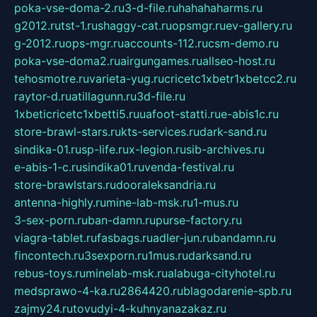
poka-vse-doma-2.ru
3-d-file.ru
hahahaharms.ru
g2012.ru
tst-1.ru
shaggy-cat.ru
opsmgr.ru
ev-gallery.ru
g-2012.ru
ops-mgr.ru
accounts-112.ru
csm-demo.ru
poka-vse-doma2.ru
airgungames.ru
allseo-host.ru
tehosmotre.ru
varieta-yug.ru
cricetc1xbetr1xbetcc2.ru
raytor-d.ru
atillagunn.ru
3d-file.ru
1xbeticricetc1xbetti5.ru
uafoot-statti.ru
e-abis1c.ru
store-brawl-stars.ru
kts-services.ru
dark-sand.ru
sindika-01.ru
sp-life.ru
x-legion.ru
sib-archives.ru
e-abis-1-c.ru
sindika01.ru
venda-festival.ru
store-brawlstars.ru
dooraleksandria.ru
antenna-highly.ru
mine-lab-msk.ru
1-mus.ru
3-sex-porn.ru
ban-damn.ru
purse-factory.ru
viagra-tablet.ru
fasbags.ru
adler-jun.ru
bandamn.ru
fincontech.ru
3sexporn.ru
1mus.ru
darksand.ru
rebus-toys.ru
minelab-msk.ru
alabuga-cityhotel.ru
medsprawo-4-ka.ru
2864420.ru
blagodarenie-spb.ru
zajmy24.ru
tovudyi-4-kuhnyanazakaz.ru