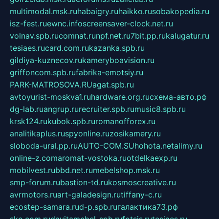
multimodal.msk.ru
habaigry.ru
haikko.ru
sobakopedia.ru
isz-fest.ru
ewnc.info
screensaver-clock.net.ru
volnav.spb.ru
comnat.ru
npf.net.ru
7bit.pp.ru
kalugatur.ru
tesiaes.ru
card.com.ru
kazanka.spb.ru
gildiya-kuznecov.ru
kameryboavision.ru
griffoncom.spb.ru
fabrika-emotsiy.ru
PARK-MATROSOVA.RU
agat.spb.ru
avtoyurist-moskva1.ru
hardware.org.ru
схема-авто.рф
dg-lab.ru
angrup.ru
recruiter.spb.ru
music8.spb.ru
krsk124.ru
kubok.spb.ru
romanofforex.ru
analitikaplus.ru
spyonline.ru
zosikamery.ru
sloboda-ural.pp.ru
AUTO-COM.SU
hohota.net
alimy.ru
online-z.com
aromat-vostoka.ru
otdelkaexp.ru
mobilvest.ru
bbd.net.ru
mebelshop.msk.ru
smp-forum.ru
bastion-td.ru
kosmoscreative.ru
avrmotors.ru
art-galadesign.ru
tiffany-c.ru
ecostep-samara.ru
d-p.spb.ru
галактика73.рф