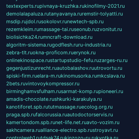
textexperts.ru
pivnaya-kruzhka.ru
kinofilmy-2021.ru
demolalapaluza.ru
tanyavanya.ru
remstir-tolyatti.ru
msdip.ru
jdol.ru
sokolovr.ru
newtech-spb.ru
rezemkleim.ru
massage-tai.ru
seonub.ru
zvonitut.ru
biolisichka24.ru
mncraft-download.ru
algoritm-sistema.ru
godflesh.ru
ru-industria.ru
zebra-tlt.ru
okna-proficom.ru
erynok.ru
onlinekinospace.ru
startupstudio-fefu.ru
zarges-ru.ru
gegenjustizunrecht.ru
autobalashov.ru
utrovortu.ru
spiski-firm.ru
elara-m.ru
kinomusorka.ru
mkcslava.ru
2bets.ru
vintovoykompressor.ru
birminghamvsfulham.ru
sarmat-komp.ru
pioneeri.ru
amadis-chocolate.ru
shkurki-karakulya.ru
kanotiforet.spb.ru
tutmassage.ru
ecolog.org.ru
praga.spb.ru
falcorussia.ru
autodoctorservis.ru
kamertondom.spb.ru
net-life.net.ru
avto-vozim.ru
sakhcamera.ru
alliance-electro.spb.ru
stroyavt.ru
controlweb1.ru
tdsak74.ru
kinzozo-ru.ru
kvotka.ru