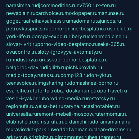
narasimha.ru
djcommodities.ru
nv750.ru
x-ton.ru
newsplain.ru
cardvoice.ru
modopaper.ru
manunae.ru
gbget.ru
alfeihavsalnassr.ru
madoma.ru
tajuncos.ru
petrovkasports.ru
porno-online-besplatno.ru
splclub.ru
york-life.ru
doroga-expo.ru
ribery.ru
cleanmedicine.ru
slovar-ivrit.ru
porno-video-besplatno.ru
seks-365.ru
ovucontrol.ru
sloty-igrovyye-avtomaty.ru
ru-industriya.ru
russkoe-porno-besplatno.ru
belgorod-day.ru
digilith.ru
pichkurovlab.ru
medic-today.ru
taksu.ru
comp123.ru
don-ykt.ru
teensvoice.ru
imgsharing.ru
domashnee-porno.ru
eva-elfie.ru
foto-tur.ru
biz-doska.ru
metropoltravel.ru
veslo-i-yakor.ru
borodino-media.ru
rostotsky.ru
regionufa.ru
weiss-bet.ru
zaryna.ru
casinotablet.ru
universalia.ru
remont-mebeli-moscow.ru
termomur.ru
clubfisher.ru
remstirufa.ru
erdamchi.ru
doramamama.ru
muraviovka-park.ru
worldofwoman.ru
clean-dreams.ru
arkrym.ru
kristinita.ru
dircomputer.ru
healthenter.ru