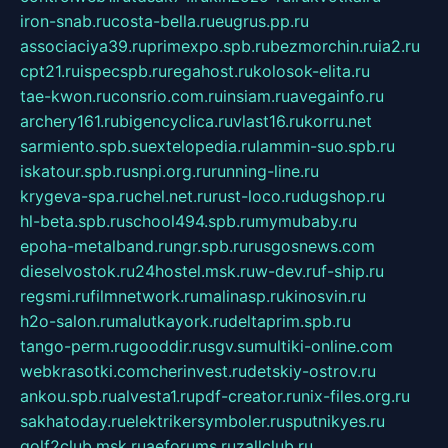
iron-snab.ru
costa-bella.ru
eugrus.pp.ru
associaciya39.ru
primexpo.spb.ru
bezmorchin.ru
ia2.ru
cpt21.ru
ispecspb.ru
regahost.ru
kolosok-elita.ru
tae-kwon.ru
consrio.com.ru
insiam.ru
avegainfo.ru
archery161.ru
bigencyclica.ru
vlast16.ru
korru.net
sarmiento.spb.su
extelopedia.ru
lammin-suo.spb.ru
iskatour.spb.ru
snpi.org.ru
running-line.ru
krygeva-spa.ru
chel.net.ru
rust-loco.ru
dugshop.ru
hl-beta.spb.ru
school494.spb.ru
mymubaby.ru
epoha-metalband.ru
ngr.spb.ru
rusgosnews.com
dieselvostok.ru
24hostel.msk.ru
w-dev.ru
f-ship.ru
regsmi.ru
filmnetwork.ru
malinasp.ru
kinosvin.ru
h2o-salon.ru
malutkayork.ru
deltaprim.spb.ru
tango-perm.ru
gooddir.ru
sgv.su
multiki-online.com
webkrasotki.com
cherinvest.ru
detskiy-ostrov.ru
ankou.spb.ru
alvesta1.ru
pdf-creator.ru
nix-files.org.ru
sakhatoday.ru
elektrikersymboler.ru
sputnikyes.ru
golf2club.msk.ru
aeforums.ru
zallclub.ru