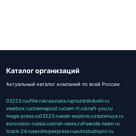
Каталог организаций
Актуальный каталог компаний по всей России
03223.ru
ufille.ru
krasotata.ru
prazdnikdushi.ru
veetbox.ru
cinemapost.ru
ciam-fr.ru
kraft-you.ru
mega-press.ru
03223.ru
web-explore.ru
rastenuya.ru
eurovision-russia.ru
strah-news.ru
freeride-team.ru
itrack-24.ru
sexshopexpress.ru
autostudiopro.ru