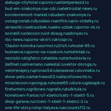
alabuga-cityhotel.ru
pornv.ru
atlantpereezd.ru
bud-em-znakomye.ru
a-cdc.ru
elektrostal-news.ru
korolevremont-market.ru
budem-znakomye.ru
oooagrosnab.ru
fpodaso.ru
emfire.ru
pro-otdelky.ru
ukrasotki.ru
seksuzbek.ru
seks-uzbek.ru
porno-vk.ru
sovratili.ru
olecoon.ru
vd-dosug.ru
adonyev.ru
rbc-news.ru
porno-skvirt.ru
krospr.ru
13autor-kolonka.ru
sormol.ru
2rich.ru
hostel-65.ru
hostserve.ru
porno-na-russkom.ru
mishinlab.ru
neznobi.ru
bigfatcc.ru
habble.ru
starbucksvia.ru
delfinet.ru
silvernano.ru
elestal.ru
vektor-doroga.ru
velotrenajery.ru
pronso54.ru
lenasever.ru
lovinskix.ru
show-pets.ru
smartnews03.ru
discofoxworld.ru
miraclecoon.ru
pongup.ru
hostel65.ru
liura.ru
glasspb.ru
firehunters.ru
gribowo.ru
gnalis.ru
bulkitula.ru
hometown-france.ru
1-xbeticricetc-1-xbetti-5.ru
shop-garena.ru
cricetc-1-xbetr-1-xbetcc-2.ru
one-life-story.ru
top-halyava.ru
accounts112.ru