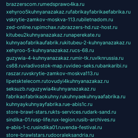
brazzerscom.ru
medsprawo4ka.ru
xehyroo5kuhnyanazakaz.ru
fabrikayfabrikaefabrika.ru
vskrytie-zamkov-moskva-113.ru
biletnadom.ru
zed-online.ru
pimchax.ru
brazzers-hd.ru
z-host.ru
kitubeu2kuhnyanazakaz.ru
naperekate.ru
kuhnyaofabrikaufabrik.ru
kitubeu-2-kuhnyanazakaz.ru
xehyroo-5-kuhnyanazakaz.ru
cs-68.ru
guzywia-4-kuhnyanazakaz.ru
mir-tk.ru
vlknrussia.ru
cs68.ru
vladivostok-map.ru
video-seks.ru
bankaribi.ru
raszar.ru
vskrytie-zamkov-moskva113.ru
lipetsktelecom.ru
tovudyi4kuhnyanazakaz.ru
seksuzb.ru
guzywia4kuhnyanazakaz.ru
fabrikaofabrikaokuhny.ru
kuhnyaekuhnyaafabrika.ru
kuhnyaykuhnyayfabrika.ru
e-abis1c.ru
store-brawl-stars.ru
kts-services.ru
dark-sand.ru
sindika-01.ru
sp-life.ru
x-legion.ru
sib-archives.ru
e-abis-1-c.ru
sindika01.ru
venda-festival.ru
store-brawlstars.ru
dooraleksandria.ru