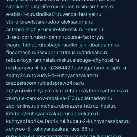
sindika-01.ru
sp-life.ru
x-legion.ru
sib-archives.ru
e-abis-1-c.ru
sindika01.ru
venda-festival.ru
store-brawlstars.ru
dooraleksandria.ru
antenna-highly.ru
mine-lab-msk.ru
1-mus.ru
3-sex-porn.ru
ban-damn.ru
purse-factory.ru
viagra-tablet.ru
fasbags.ru
adler-jun.ru
bandamn.ru
fincontech.ru
3sexporn.ru
1mus.ru
darksand.ru
rebus-toys.ru
minelab-msk.ru
alabuga-cityhotel.ru
medsprawo-4-ka.ru
2864420.ru
blagodarenie-spb.ru
zajmy24.ru
tovudyi-4-kuhnyanazakaz.ru
brazzerscom.ru
medsprawo4ka.ru
xehyroo5kuhnyanazakaz.ru
fabrikayfabrikaefabrika.ru
vskrytie-zamkov-moskva-113.ru
biletnadom.ru
zed-online.ru
pimchax.ru
brazzers-hd.ru
z-host.ru
kitubeu2kuhnyanazakaz.ru
naperekate.ru
kuhnyaofabrikaufabrik.ru
kitubeu-2-kuhnyanazakaz.ru
xehyroo-5-kuhnyanazakaz.ru
cs-68.ru
guzywia-4-kuhnyanazakaz.ru
mir-tk.ru
vlknrussia.ru