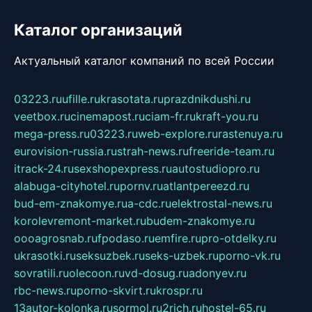
Каталог организаций
Актуальный каталог компаний по всей России
03223.ru
ufille.ru
krasotata.ru
prazdnikdushi.ru
veetbox.ru
cinemapost.ru
ciam-fr.ru
kraft-you.ru
mega-press.ru
03223.ru
web-explore.ru
rastenuya.ru
eurovision-russia.ru
strah-news.ru
freeride-team.ru
itrack-24.ru
sexshopexpress.ru
autostudiopro.ru
alabuga-cityhotel.ru
pornv.ru
atlantpereezd.ru
bud-em-znakomye.ru
a-cdc.ru
elektrostal-news.ru
korolevremont-market.ru
budem-znakomye.ru
oooagrosnab.ru
fpodaso.ru
emfire.ru
pro-otdelky.ru
ukrasotki.ru
seksuzbek.ru
seks-uzbek.ru
porno-vk.ru
sovratili.ru
olecoon.ru
vd-dosug.ru
adonyev.ru
rbc-news.ru
porno-skvirt.ru
krospr.ru
13autor-kolonka.ru
sormol.ru
2rich.ru
hostel-65.ru