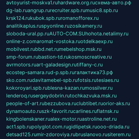
avtoyurist-moskva1.ru
hardware.org.ru
схема-авто.рф
dg-lab.ru
angrup.ru
recruiter.spb.ru
music8.spb.ru
krsk124.ru
kubok.spb.ru
romanofforex.ru
analitikaplus.ru
spyonline.ru
zosikamery.ru
sloboda-ural.pp.ru
AUTO-COM.SU
hohota.net
alimy.ru
online-z.com
aromat-vostoka.ru
otdelkaexp.ru
mobilvest.ru
bbd.net.ru
mebelshop.msk.ru
smp-forum.ru
bastion-td.ru
kosmoscreative.ru
avrmotors.ru
art-galadesign.ru
tiffany-c.ru
ecostep-samara.ru
d-p.spb.ru
галактика73.рф
sko.com.ru
davitamebel-spb.ru
fotsis.ru
tesiaes.ru
kokoroyari.spb.ru
blesna-kazan.ru
mossilver.ru
lenderoq.ru
sergeydobrin.ru
tochkazvuka.msk.ru
people-of-art.ru
bezzubova.ru
clubtibet.ru
orior-aks.ru
dynamoauto.ru
szk-favorit.ru
carlines.ru
flatnsk.ru
kingbolenskaner.ru
alex-motor.ru
astroline.net.ru
act1.spb.ru
polyglot.com.ru
gidlipetsk.ru
ooo-driada.ru
detsad125.ru
mir-zdoroviya.ru
bruslanovo.ru
siterem.ru