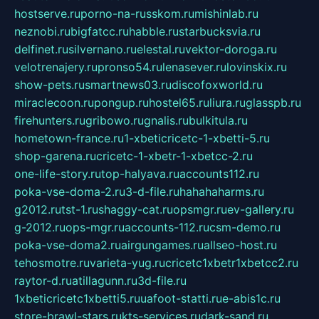
hostserve.ru
porno-na-russkom.ru
mishinlab.ru
neznobi.ru
bigfatcc.ru
habble.ru
starbucksvia.ru
delfinet.ru
silvernano.ru
elestal.ru
vektor-doroga.ru
velotrenajery.ru
pronso54.ru
lenasever.ru
lovinskix.ru
show-pets.ru
smartnews03.ru
discofoxworld.ru
miraclecoon.ru
pongup.ru
hostel65.ru
liura.ru
glasspb.ru
firehunters.ru
gribowo.ru
gnalis.ru
bulkitula.ru
hometown-france.ru
1-xbeticricetc-1-xbetti-5.ru
shop-garena.ru
cricetc-1-xbetr-1-xbetcc-2.ru
one-life-story.ru
top-halyava.ru
accounts112.ru
poka-vse-doma-2.ru
3-d-file.ru
hahahaharms.ru
g2012.ru
tst-1.ru
shaggy-cat.ru
opsmgr.ru
ev-gallery.ru
g-2012.ru
ops-mgr.ru
accounts-112.ru
csm-demo.ru
poka-vse-doma2.ru
airgungames.ru
allseo-host.ru
tehosmotre.ru
varieta-yug.ru
cricetc1xbetr1xbetcc2.ru
raytor-d.ru
atillagunn.ru
3d-file.ru
1xbeticricetc1xbetti5.ru
uafoot-statti.ru
e-abis1c.ru
store-brawl-stars.ru
kts-services.ru
dark-sand.ru