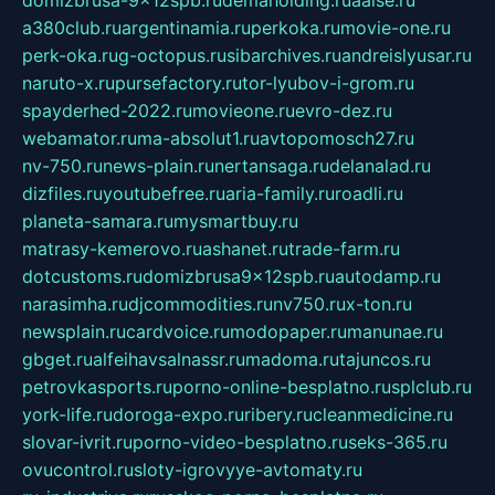
domizbrusa-9x12spb.ru
demaholding.ru
aalse.ru
a380club.ru
argentinamia.ru
perkoka.ru
movie-one.ru
perk-oka.ru
g-octopus.ru
sibarchives.ru
andreislyusar.ru
naruto-x.ru
pursefactory.ru
tor-lyubov-i-grom.ru
spayderhed-2022.ru
movieone.ru
evro-dez.ru
webamator.ru
ma-absolut1.ru
avtopomosch27.ru
nv-750.ru
news-plain.ru
nertansaga.ru
delanalad.ru
dizfiles.ru
youtubefree.ru
aria-family.ru
roadli.ru
planeta-samara.ru
mysmartbuy.ru
matrasy-kemerovo.ru
ashanet.ru
trade-farm.ru
dotcustoms.ru
domizbrusa9x12spb.ru
autodamp.ru
narasimha.ru
djcommodities.ru
nv750.ru
x-ton.ru
newsplain.ru
cardvoice.ru
modopaper.ru
manunae.ru
gbget.ru
alfeihavsalnassr.ru
madoma.ru
tajuncos.ru
petrovkasports.ru
porno-online-besplatno.ru
splclub.ru
york-life.ru
doroga-expo.ru
ribery.ru
cleanmedicine.ru
slovar-ivrit.ru
porno-video-besplatno.ru
seks-365.ru
ovucontrol.ru
sloty-igrovyye-avtomaty.ru