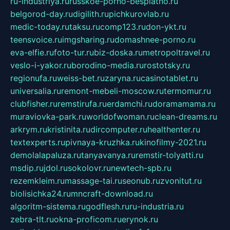
ru-industriya.ru
russkoe-porno-besplatno.ru
belgorod-day.ru
digilith.ru
pichkurovlab.ru
medic-today.ru
taksu.ru
comp123.ru
don-ykt.ru
teensvoice.ru
imgsharing.ru
domashnee-porno.ru
eva-elfie.ru
foto-tur.ru
biz-doska.ru
metropoltravel.ru
veslo-i-yakor.ru
borodino-media.ru
rostotsky.ru
regionufa.ru
weiss-bet.ru
zaryna.ru
casinotablet.ru
universalia.ru
remont-mebeli-moscow.ru
termomur.ru
clubfisher.ru
remstirufa.ru
erdamchi.ru
doramamama.ru
muraviovka-park.ru
worldofwoman.ru
clean-dreams.ru
arkrym.ru
kristinita.ru
dircomputer.ru
healthenter.ru
textexperts.ru
pivnaya-kruzhka.ru
kinofilmy-2021.ru
demolalapaluza.ru
tanyavanya.ru
remstir-tolyatti.ru
msdip.ru
jdol.ru
sokolovr.ru
newtech-spb.ru
rezemkleim.ru
massage-tai.ru
seonub.ru
zvonitut.ru
biolisichka24.ru
mncraft-download.ru
algoritm-sistema.ru
godflesh.ru
ru-industria.ru
zebra-tlt.ru
okna-proficom.ru
erynok.ru