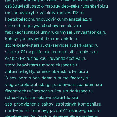
cs68.ru
vladivostok-map.ru
video-seks.ru
bankaribi.ru
raszar.ru
vskrytie-zamkov-moskva113.ru
lipetsktelecom.ru
tovudyi4kuhnyanazakaz.ru
seksuzb.ru
guzywia4kuhnyanazakaz.ru
fabrikaofabrikaokuhny.ru
kuhnyaekuhnyaafabrika.ru
kuhnyaykuhnyayfabrika.ru
e-abis1c.ru
store-brawl-stars.ru
kts-services.ru
dark-sand.ru
sindika-01.ru
sp-life.ru
x-legion.ru
sib-archives.ru
e-abis-1-c.ru
sindika01.ru
venda-festival.ru
store-brawlstars.ru
dooraleksandria.ru
antenna-highly.ru
mine-lab-msk.ru
1-mus.ru
3-sex-porn.ru
ban-damn.ru
purse-factory.ru
viagra-tablet.ru
fasbags.ru
adler-jun.ru
bandamn.ru
fincontech.ru
3sexporn.ru
1mus.ru
darksand.ru
rebus-toys.ru
minelab-msk.ru
rtdco.ru
seo-prodvizhenie-sajtov-stroitelnyh-kompanij.ru
card-voice.ru
rulonnyygazon177.ru
snow-guard.ru