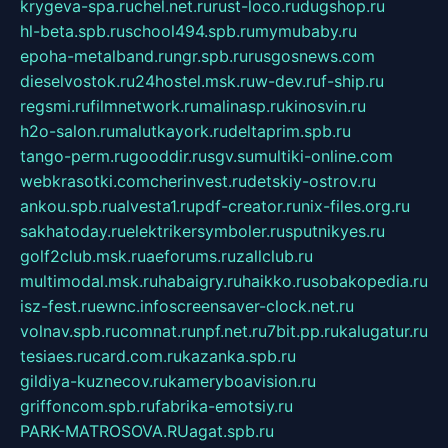
krygeva-spa.ru
chel.net.ru
rust-loco.ru
dugshop.ru
hl-beta.spb.ru
school494.spb.ru
mymubaby.ru
epoha-metalband.ru
ngr.spb.ru
rusgosnews.com
dieselvostok.ru
24hostel.msk.ru
w-dev.ru
f-ship.ru
regsmi.ru
filmnetwork.ru
malinasp.ru
kinosvin.ru
h2o-salon.ru
malutkayork.ru
deltaprim.spb.ru
tango-perm.ru
gooddir.ru
sgv.su
multiki-online.com
webkrasotki.com
cherinvest.ru
detskiy-ostrov.ru
ankou.spb.ru
alvesta1.ru
pdf-creator.ru
nix-files.org.ru
sakhatoday.ru
elektrikersymboler.ru
sputnikyes.ru
golf2club.msk.ru
aeforums.ru
zallclub.ru
multimodal.msk.ru
habaigry.ru
haikko.ru
sobakopedia.ru
isz-fest.ru
ewnc.info
screensaver-clock.net.ru
volnav.spb.ru
comnat.ru
npf.net.ru
7bit.pp.ru
kalugatur.ru
tesiaes.ru
card.com.ru
kazanka.spb.ru
gildiya-kuznecov.ru
kameryboavision.ru
griffoncom.spb.ru
fabrika-emotsiy.ru
PARK-MATROSOVA.RU
agat.spb.ru