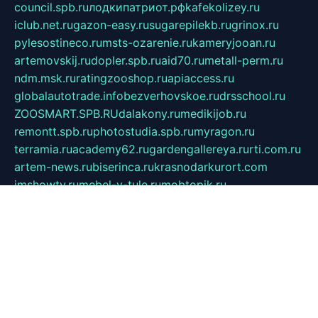
council.spb.ru
лодкипатриот.рф
kafekolizey.ru
iclub.net.ru
gazon-easy.ru
sugarepilekb.ru
grinox.ru
pylesostineco.ru
msts-ozarenie.ru
kameryjooan.ru
artemovskij.ru
dopler.spb.ru
aid70.ru
metall-perm.ru
ndm.msk.ru
ratingzooshop.ru
apiaccess.ru
globalautotrade.info
bezverhovskoe.ru
drsschool.ru
ZOOSMART.SPB.RU
dalakony.ru
medikijob.ru
remontt.spb.ru
photostudia.spb.ru
myragon.ru
terramia.ru
academy62.ru
gardengallereya.ru
rti.com.ru
artem-news.ru
biserinca.ru
krasnodarkurort.com
imshowtv.ru
mebel-v-tule.ru
mobtopik.ru
pcsecurity.net.ru
tool-sib.ru
multimetrunit.ru
sp-tour.ru
fan-cs.ru
santeh-russia.ru
symbian9.net.ru
DSHAIR.RU
tmmotors.spb.ru
xjocuricopii.com
musavtomat.msk.ru
obustrojdom.ru
sovetcik.ru
ybaranovskaya.ru
ppknews.ru
cult-alshei.ru
JAPANRUSSIA.RU
proekciyamebel.ru
imper-finans.ru
rim.org.ru
glamourai.ru
brassminus.ru
zabor-pro.ru
ftn.pp.ru