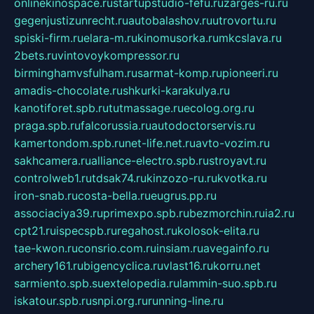
onlinekinospace.ru
startupstudio-fefu.ru
zarges-ru.ru
gegenjustizunrecht.ru
autobalashov.ru
utrovortu.ru
spiski-firm.ru
elara-m.ru
kinomusorka.ru
mkcslava.ru
2bets.ru
vintovoykompressor.ru
birminghamvsfulham.ru
sarmat-komp.ru
pioneeri.ru
amadis-chocolate.ru
shkurki-karakulya.ru
kanotiforet.spb.ru
tutmassage.ru
ecolog.org.ru
praga.spb.ru
falcorussia.ru
autodoctorservis.ru
kamertondom.spb.ru
net-life.net.ru
avto-vozim.ru
sakhcamera.ru
alliance-electro.spb.ru
stroyavt.ru
controlweb1.ru
tdsak74.ru
kinzozo-ru.ru
kvotka.ru
iron-snab.ru
costa-bella.ru
eugrus.pp.ru
associaciya39.ru
primexpo.spb.ru
bezmorchin.ru
ia2.ru
cpt21.ru
ispecspb.ru
regahost.ru
kolosok-elita.ru
tae-kwon.ru
consrio.com.ru
insiam.ru
avegainfo.ru
archery161.ru
bigencyclica.ru
vlast16.ru
korru.net
sarmiento.spb.su
extelopedia.ru
lammin-suo.spb.ru
iskatour.spb.ru
snpi.org.ru
running-line.ru