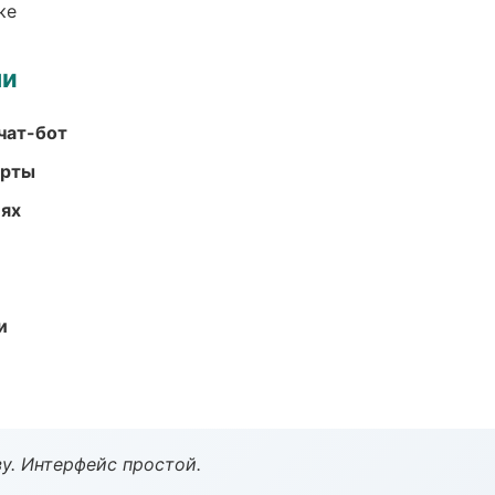
ке
ми
чат-бот
арты
иях
и
у. Интерфейс простой.