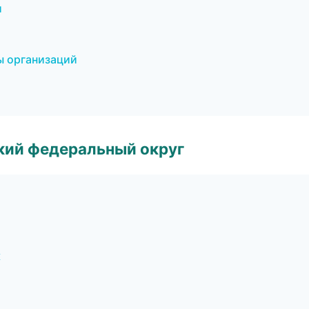
и
ы организаций
ский федеральный округ
к