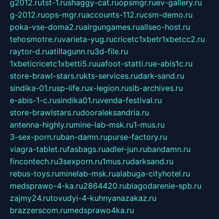
g2012.ru
tst-1.ru
shaggy-cat.ru
opsmgr.ru
ev-gallery.ru
g-2012.ru
ops-mgr.ru
accounts-112.ru
csm-demo.ru
poka-vse-doma2.ru
airgungames.ru
allseo-host.ru
tehosmotre.ru
varieta-yug.ru
cricetc1xbetr1xbetcc2.ru
raytor-d.ru
atillagunn.ru
3d-file.ru
1xbeticricetc1xbetti5.ru
uafoot-statti.ru
e-abis1c.ru
store-brawl-stars.ru
kts-services.ru
dark-sand.ru
sindika-01.ru
sp-life.ru
x-legion.ru
sib-archives.ru
e-abis-1-c.ru
sindika01.ru
venda-festival.ru
store-brawlstars.ru
dooraleksandria.ru
antenna-highly.ru
mine-lab-msk.ru
1-mus.ru
3-sex-porn.ru
ban-damn.ru
purse-factory.ru
viagra-tablet.ru
fasbags.ru
adler-jun.ru
bandamn.ru
fincontech.ru
3sexporn.ru
1mus.ru
darksand.ru
rebus-toys.ru
minelab-msk.ru
alabuga-cityhotel.ru
medsprawo-4-ka.ru
2864420.ru
blagodarenie-spb.ru
zajmy24.ru
tovudyi-4-kuhnyanazakaz.ru
brazzerscom.ru
medsprawo4ka.ru