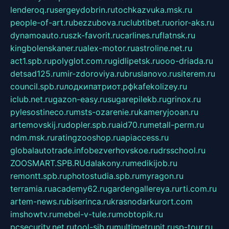
lenderoq.ru
sergeydobrin.ru
tochkazvuka.msk.ru
people-of-art.ru
bezzubova.ru
clubtibet.ru
orior-aks.ru
dynamoauto.ru
szk-favorit.ru
carlines.ru
flatnsk.ru
kingbolenskaner.ru
alex-motor.ru
astroline.net.ru
act1.spb.ru
polyglot.com.ru
gidlipetsk.ru
ooo-driada.ru
detsad125.ru
mir-zdoroviya.ru
bruslanovo.ru
siterem.ru
council.spb.ru
лодкипатриот.рф
kafekolizey.ru
iclub.net.ru
gazon-easy.ru
sugarepilekb.ru
grinox.ru
pylesostineco.ru
msts-ozarenie.ru
kameryjooan.ru
artemovskij.ru
dopler.spb.ru
aid70.ru
metall-perm.ru
ndm.msk.ru
ratingzooshop.ru
apiaccess.ru
globalautotrade.info
bezverhovskoe.ru
drsschool.ru
ZOOSMART.SPB.RU
dalakony.ru
medikijob.ru
remontt.spb.ru
photostudia.spb.ru
myragon.ru
terramia.ru
academy62.ru
gardengallereya.ru
rti.com.ru
artem-news.ru
biserinca.ru
krasnodarkurort.com
imshowtv.ru
mebel-v-tule.ru
mobtopik.ru
pcsecurity.net.ru
tool-sib.ru
multimetrunit.ru
sp-tour.ru