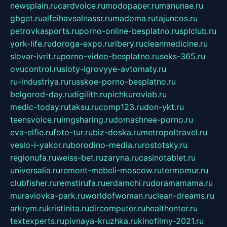
newsplain.ru
cardvoice.ru
modopaper.ru
manunae.ru
gbget.ru
alfeihavsalnassr.ru
madoma.ru
tajuncos.ru
petrovkasports.ru
porno-online-besplatno.ru
splclub.ru
york-life.ru
doroga-expo.ru
ribery.ru
cleanmedicine.ru
slovar-ivrit.ru
porno-video-besplatno.ru
seks-365.ru
ovucontrol.ru
sloty-igrovyye-avtomaty.ru
ru-industriya.ru
russkoe-porno-besplatno.ru
belgorod-day.ru
digilith.ru
pichkurovlab.ru
medic-today.ru
taksu.ru
comp123.ru
don-ykt.ru
teensvoice.ru
imgsharing.ru
domashnee-porno.ru
eva-elfie.ru
foto-tur.ru
biz-doska.ru
metropoltravel.ru
veslo-i-yakor.ru
borodino-media.ru
rostotsky.ru
regionufa.ru
weiss-bet.ru
zaryna.ru
casinotablet.ru
universalia.ru
remont-mebeli-moscow.ru
termomur.ru
clubfisher.ru
remstirufa.ru
erdamchi.ru
doramamama.ru
muraviovka-park.ru
worldofwoman.ru
clean-dreams.ru
arkrym.ru
kristinita.ru
dircomputer.ru
healthenter.ru
textexperts.ru
pivnaya-kruzhka.ru
kinofilmy-2021.ru