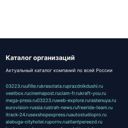
Каталог организаций
Актуальный каталог компаний по всей России
03223.ru
ufille.ru
krasotata.ru
prazdnikdushi.ru
veetbox.ru
cinemapost.ru
ciam-fr.ru
kraft-you.ru
mega-press.ru
03223.ru
web-explore.ru
rastenuya.ru
eurovision-russia.ru
strah-news.ru
freeride-team.ru
itrack-24.ru
sexshopexpress.ru
autostudiopro.ru
alabuga-cityhotel.ru
pornv.ru
atlantpereezd.ru