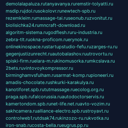
demolalapaluza.ru
tanyavanya.ru
remstir-tolyatti.ru
msdip.ru
jdol.ru
sokolovr.ru
newtech-spb.ru
rezemkleim.ru
massage-tai.ru
seonub.ru
zvonitut.ru
biolisichka24.ru
mncraft-download.ru
algoritm-sistema.ru
godflesh.ru
ru-industria.ru
zebra-tlt.ru
okna-proficom.ru
erynok.ru
onlinekinospace.ru
startupstudio-fefu.ru
zarges-ru.ru
gegenjustizunrecht.ru
autobalashov.ru
utrovortu.ru
spiski-firm.ru
elara-m.ru
kinomusorka.ru
mkcslava.ru
2bets.ru
vintovoykompressor.ru
birminghamvsfulham.ru
sarmat-komp.ru
pioneeri.ru
amadis-chocolate.ru
shkurki-karakulya.ru
kanotiforet.spb.ru
tutmassage.ru
ecolog.org.ru
praga.spb.ru
falcorussia.ru
autodoctorservis.ru
kamertondom.spb.ru
net-life.net.ru
avto-vozim.ru
sakhcamera.ru
alliance-electro.spb.ru
stroyavt.ru
controlweb1.ru
tdsak74.ru
kinzozo-ru.ru
kvotka.ru
iron-snab.ru
costa-bella.ru
eugrus.pp.ru