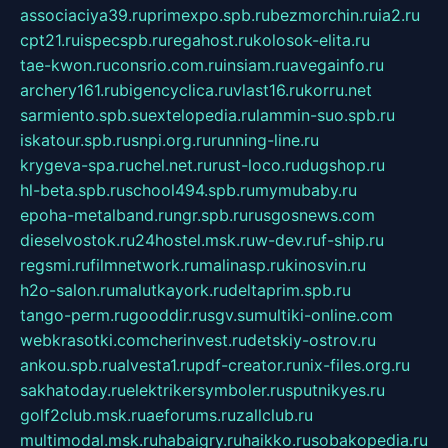
associaciya39.ru
primexpo.spb.ru
bezmorchin.ru
ia2.ru
cpt21.ru
ispecspb.ru
regahost.ru
kolosok-elita.ru
tae-kwon.ru
consrio.com.ru
insiam.ru
avegainfo.ru
archery161.ru
bigencyclica.ru
vlast16.ru
korru.net
sarmiento.spb.su
extelopedia.ru
lammin-suo.spb.ru
iskatour.spb.ru
snpi.org.ru
running-line.ru
krygeva-spa.ru
chel.net.ru
rust-loco.ru
dugshop.ru
hl-beta.spb.ru
school494.spb.ru
mymubaby.ru
epoha-metalband.ru
ngr.spb.ru
rusgosnews.com
dieselvostok.ru
24hostel.msk.ru
w-dev.ru
f-ship.ru
regsmi.ru
filmnetwork.ru
malinasp.ru
kinosvin.ru
h2o-salon.ru
malutkayork.ru
deltaprim.spb.ru
tango-perm.ru
gooddir.ru
sgv.su
multiki-online.com
webkrasotki.com
cherinvest.ru
detskiy-ostrov.ru
ankou.spb.ru
alvesta1.ru
pdf-creator.ru
nix-files.org.ru
sakhatoday.ru
elektrikersymboler.ru
sputnikyes.ru
golf2club.msk.ru
aeforums.ru
zallclub.ru
multimodal.msk.ru
habaigry.ru
haikko.ru
sobakopedia.ru