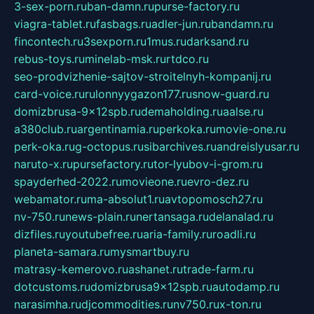
3-sex-porn.ru
ban-damn.ru
purse-factory.ru
viagra-tablet.ru
fasbags.ru
adler-jun.ru
bandamn.ru
fincontech.ru
3sexporn.ru
1mus.ru
darksand.ru
rebus-toys.ru
minelab-msk.ru
rtdco.ru
seo-prodvizhenie-sajtov-stroitelnyh-kompanij.ru
card-voice.ru
rulonnyygazon177.ru
snow-guard.ru
domizbrusa-9x12spb.ru
demaholding.ru
aalse.ru
a380club.ru
argentinamia.ru
perkoka.ru
movie-one.ru
perk-oka.ru
g-octopus.ru
sibarchives.ru
andreislyusar.ru
naruto-x.ru
pursefactory.ru
tor-lyubov-i-grom.ru
spayderhed-2022.ru
movieone.ru
evro-dez.ru
webamator.ru
ma-absolut1.ru
avtopomosch27.ru
nv-750.ru
news-plain.ru
nertansaga.ru
delanalad.ru
dizfiles.ru
youtubefree.ru
aria-family.ru
roadli.ru
planeta-samara.ru
mysmartbuy.ru
matrasy-kemerovo.ru
ashanet.ru
trade-farm.ru
dotcustoms.ru
domizbrusa9x12spb.ru
autodamp.ru
narasimha.ru
djcommodities.ru
nv750.ru
x-ton.ru