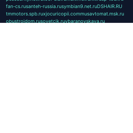
fan-cs.ru
santeh-russia.ru
symbian9.net.ru
DSHAIR.RU
tmmotors.spb.ru
xjocuricopii.com
musavtomat.msk.ru
obustrojdom.ru
sovetcik.ru
ybaranovskaya.ru
ppknews.ru
cult-alshei.ru
JAPANRUSSIA.RU
proekciyamebel.ru
imper-finans.ru
rim.org.ru
glamourai.ru
brassminus.ru
zabor-pro.ru
ftn.pp.ru
dorogoe58.ru
laimengpacker.ru
kuzova-zapchasti.ru
sageerp.ru
taxodrom.ru
dsrazvitie.ru
hardcity.net.ru
ratinghomegames.ru
topservice25.ru
gubernyan.ru
gtglasslined.ru
ii4.ru
tssport.spb.ru
andorra24.com
blackwallstreet.ru
oboimos.ru
optim-doors.com.ru
ikuch.ru
nycr.org.ru
npa21.ru
vremya-ch.spb.ru
desert000.ru
ivtorgi.ru
ifiori.ru
catalog-statei.ru
dcv.org.ru
spetsmaster174.ru
ipkameryhiseeu.ru
dum26.ru
ruspol.spb.ru
fr-opendp.ru
kam-solnyshko.ru
cheyenne-arapaho.ru
sevzapmetal.spb.ru
ted-lapidus.spb.ru
parasite-eliminator.ru
sigma-complete.ru
modernworld.ru
dama-moda.ru