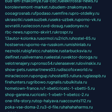
bud-em-znakomye.ru
a-cdc.ru
elektrostal-news.ru
korolevremont-market.ru
budem-znakomye.ru
oooagrosnab.ru
fpodaso.ru
emfire.ru
pro-otdelky.ru
ukrasotki.ru
seksuzbek.ru
seks-uzbek.ru
porno-vk.ru
sovratili.ru
olecoon.ru
vd-dosug.ru
adonyev.ru
rbc-news.ru
porno-skvirt.ru
krospr.ru
13autor-kolonka.ru
sormol.ru
2rich.ru
hostel-65.ru
hostserve.ru
porno-na-russkom.ru
mishinlab.ru
neznobi.ru
bigfatcc.ru
habble.ru
starbucksvia.ru
delfinet.ru
silvernano.ru
elestal.ru
vektor-doroga.ru
velotrenajery.ru
pronso54.ru
lenasever.ru
lovinskix.ru
show-pets.ru
smartnews03.ru
discofoxworld.ru
miraclecoon.ru
pongup.ru
hostel65.ru
liura.ru
glasspb.ru
firehunters.ru
gribowo.ru
gnalis.ru
bulkitula.ru
hometown-france.ru
1-xbeticricetc-1-xbetti-5.ru
shop-garena.ru
cricetc-1-xbetr-1-xbetcc-2.ru
one-life-story.ru
top-halyava.ru
accounts112.ru
poka-vse-doma-2.ru
3-d-file.ru
hahahaharms.ru