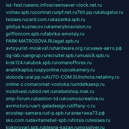
isz-fest.ru
ewnc.info
screensaver-clock.net.ru
volnav.spb.ru
comnat.ru
npf.net.ru
7bit.pp.ru
kalugatur.ru
tesiaes.ru
card.com.ru
kazanka.spb.ru
gildiya-kuznecov.ru
kameryboavision.ru
griffoncom.spb.ru
fabrika-emotsiy.ru
PARK-MATROSOVA.RU
agat.spb.ru
avtoyurist-moskva1.ru
hardware.org.ru
схема-авто.рф
dg-lab.ru
angrup.ru
recruiter.spb.ru
music8.spb.ru
krsk124.ru
kubok.spb.ru
romanofforex.ru
analitikaplus.ru
spyonline.ru
zosikamery.ru
sloboda-ural.pp.ru
AUTO-COM.SU
hohota.net
alimy.ru
online-z.com
aromat-vostoka.ru
otdelkaexp.ru
mobilvest.ru
bbd.net.ru
mebelshop.msk.ru
smp-forum.ru
bastion-td.ru
kosmoscreative.ru
avrmotors.ru
art-galadesign.ru
tiffany-c.ru
ecostep-samara.ru
d-p.spb.ru
галактика73.рф
sko.com.ru
davitamebel-spb.ru
fotsis.ru
tesiaes.ru
kokoroyari.spb.ru
blesna-kazan.ru
mossilver.ru