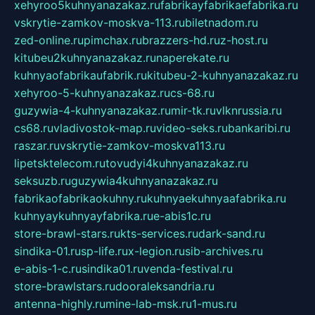
xehyroo5kuhnyanazakaz.ru
fabrikayfabrikaefabrika.ru
vskrytie-zamkov-moskva-113.ru
biletnadom.ru
zed-online.ru
pimchax.ru
brazzers-hd.ru
z-host.ru
kitubeu2kuhnyanazakaz.ru
naperekate.ru
kuhnyaofabrikaufabrik.ru
kitubeu-2-kuhnyanazakaz.ru
xehyroo-5-kuhnyanazakaz.ru
cs-68.ru
guzywia-4-kuhnyanazakaz.ru
mir-tk.ru
vlknrussia.ru
cs68.ru
vladivostok-map.ru
video-seks.ru
bankaribi.ru
raszar.ru
vskrytie-zamkov-moskva113.ru
lipetsktelecom.ru
tovudyi4kuhnyanazakaz.ru
seksuzb.ru
guzywia4kuhnyanazakaz.ru
fabrikaofabrikaokuhny.ru
kuhnyaekuhnyaafabrika.ru
kuhnyaykuhnyayfabrika.ru
e-abis1c.ru
store-brawl-stars.ru
kts-services.ru
dark-sand.ru
sindika-01.ru
sp-life.ru
x-legion.ru
sib-archives.ru
e-abis-1-c.ru
sindika01.ru
venda-festival.ru
store-brawlstars.ru
dooraleksandria.ru
antenna-highly.ru
mine-lab-msk.ru
1-mus.ru