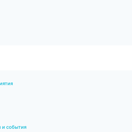
иятия
и
и и события