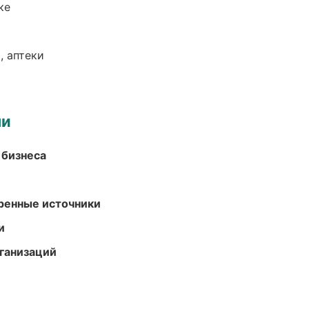
ке
, аптеки
ми
 бизнеса
еренные источники
и
ганизаций