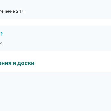
течение 24 ч.
е?
е.
ния и доски