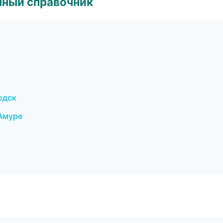
нный справочник
одск
-Амуре