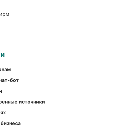
фирм
ми
онам
чат-бот
и
еренные источники
иях
 бизнеса