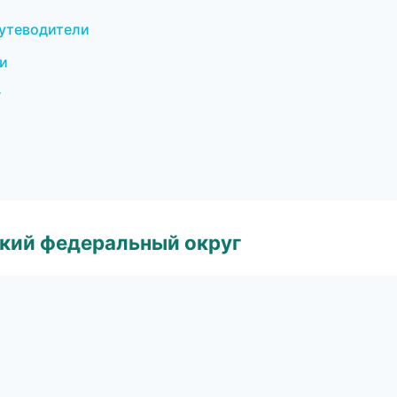
путеводители
ки
г
ский федеральный округ