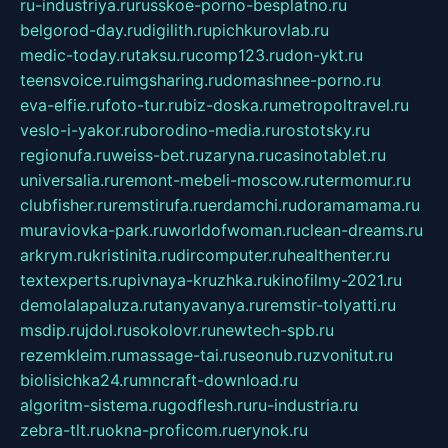
ru-industriya.ru
russkoe-porno-besplatno.ru
belgorod-day.ru
digilith.ru
pichkurovlab.ru
medic-today.ru
taksu.ru
comp123.ru
don-ykt.ru
teensvoice.ru
imgsharing.ru
domashnee-porno.ru
eva-elfie.ru
foto-tur.ru
biz-doska.ru
metropoltravel.ru
veslo-i-yakor.ru
borodino-media.ru
rostotsky.ru
regionufa.ru
weiss-bet.ru
zaryna.ru
casinotablet.ru
universalia.ru
remont-mebeli-moscow.ru
termomur.ru
clubfisher.ru
remstirufa.ru
erdamchi.ru
doramamama.ru
muraviovka-park.ru
worldofwoman.ru
clean-dreams.ru
arkrym.ru
kristinita.ru
dircomputer.ru
healthenter.ru
textexperts.ru
pivnaya-kruzhka.ru
kinofilmy-2021.ru
demolalapaluza.ru
tanyavanya.ru
remstir-tolyatti.ru
msdip.ru
jdol.ru
sokolovr.ru
newtech-spb.ru
rezemkleim.ru
massage-tai.ru
seonub.ru
zvonitut.ru
biolisichka24.ru
mncraft-download.ru
algoritm-sistema.ru
godflesh.ru
ru-industria.ru
zebra-tlt.ru
okna-proficom.ru
erynok.ru