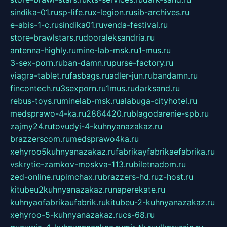
sindika-01.ru
sp-life.ru
x-legion.ru
sib-archives.ru
e-abis-1-c.ru
sindika01.ru
venda-festival.ru
store-brawlstars.ru
dooraleksandria.ru
antenna-highly.ru
mine-lab-msk.ru
1-mus.ru
3-sex-porn.ru
ban-damn.ru
purse-factory.ru
viagra-tablet.ru
fasbags.ru
adler-jun.ru
bandamn.ru
fincontech.ru
3sexporn.ru
1mus.ru
darksand.ru
rebus-toys.ru
minelab-msk.ru
alabuga-cityhotel.ru
medsprawo-4-ka.ru
2864420.ru
blagodarenie-spb.ru
zajmy24.ru
tovudyi-4-kuhnyanazakaz.ru
brazzerscom.ru
medsprawo4ka.ru
xehyroo5kuhnyanazakaz.ru
fabrikayfabrikaefabrika.ru
vskrytie-zamkov-moskva-113.ru
biletnadom.ru
zed-online.ru
pimchax.ru
brazzers-hd.ru
z-host.ru
kitubeu2kuhnyanazakaz.ru
naperekate.ru
kuhnyaofabrikaufabrik.ru
kitubeu-2-kuhnyanazakaz.ru
xehyroo-5-kuhnyanazakaz.ru
cs-68.ru