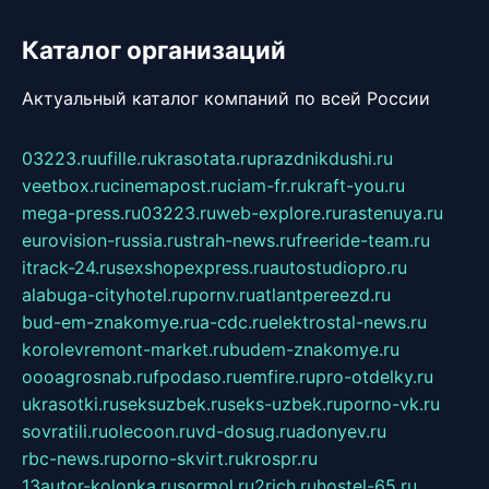
Каталог организаций
Актуальный каталог компаний по всей России
03223.ru
ufille.ru
krasotata.ru
prazdnikdushi.ru
veetbox.ru
cinemapost.ru
ciam-fr.ru
kraft-you.ru
mega-press.ru
03223.ru
web-explore.ru
rastenuya.ru
eurovision-russia.ru
strah-news.ru
freeride-team.ru
itrack-24.ru
sexshopexpress.ru
autostudiopro.ru
alabuga-cityhotel.ru
pornv.ru
atlantpereezd.ru
bud-em-znakomye.ru
a-cdc.ru
elektrostal-news.ru
korolevremont-market.ru
budem-znakomye.ru
oooagrosnab.ru
fpodaso.ru
emfire.ru
pro-otdelky.ru
ukrasotki.ru
seksuzbek.ru
seks-uzbek.ru
porno-vk.ru
sovratili.ru
olecoon.ru
vd-dosug.ru
adonyev.ru
rbc-news.ru
porno-skvirt.ru
krospr.ru
13autor-kolonka.ru
sormol.ru
2rich.ru
hostel-65.ru