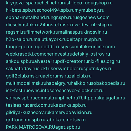
krygeva-spa.ru
chel.net.ru
rust-loco.ru
dugshop.ru
hl-beta.spb.ru
school494.spb.ru
mymubaby.ru
epoha-metalband.ru
ngr.spb.ru
rusgosnews.com
dieselvostok.ru
24hostel.msk.ru
w-dev.ru
f-ship.ru
regsmi.ru
filmnetwork.ru
malinasp.ru
kinosvin.ru
h2o-salon.ru
malutkayork.ru
deltaprim.spb.ru
tango-perm.ru
gooddir.ru
sgv.su
multiki-online.com
webkrasotki.com
cherinvest.ru
detskiy-ostrov.ru
ankou.spb.ru
alvesta1.ru
pdf-creator.ru
nix-files.org.ru
sakhatoday.ru
elektrikersymboler.ru
sputnikyes.ru
golf2club.msk.ru
aeforums.ru
zallclub.ru
multimodal.msk.ru
habaigry.ru
haikko.ru
sobakopedia.ru
isz-fest.ru
ewnc.info
screensaver-clock.net.ru
volnav.spb.ru
comnat.ru
npf.net.ru
7bit.pp.ru
kalugatur.ru
tesiaes.ru
card.com.ru
kazanka.spb.ru
gildiya-kuznecov.ru
kameryboavision.ru
griffoncom.spb.ru
fabrika-emotsiy.ru
PARK-MATROSOVA.RU
agat.spb.ru