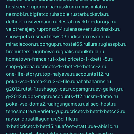
hostserve.ru
porno-na-russkom.ru
mishinlab.ru
neznobi.ru
bigfatcc.ru
habble.ru
starbucksvia.ru
delfinet.ru
silvernano.ru
elestal.ru
vektor-doroga.ru
velotrenajery.ru
pronso54.ru
lenasever.ru
lovinskix.ru
show-pets.ru
smartnews03.ru
discofoxworld.ru
miraclecoon.ru
pongup.ru
hostel65.ru
liura.ru
glasspb.ru
firehunters.ru
gribowo.ru
gnalis.ru
bulkitula.ru
hometown-france.ru
1-xbeticricetc-1-xbetti-5.ru
shop-garena.ru
cricetc-1-xbetr-1-xbetcc-2.ru
one-life-story.ru
top-halyava.ru
accounts112.ru
poka-vse-doma-2.ru
3-d-file.ru
hahahaharms.ru
g2012.ru
tst-1.ru
shaggy-cat.ru
opsmgr.ru
ev-gallery.ru
g-2012.ru
ops-mgr.ru
accounts-112.ru
csm-demo.ru
poka-vse-doma2.ru
airgungames.ru
allseo-host.ru
tehosmotre.ru
varieta-yug.ru
cricetc1xbetr1xbetcc2.ru
raytor-d.ru
atillagunn.ru
3d-file.ru
1xbeticricetc1xbetti5.ru
uafoot-statti.ru
e-abis1c.ru
store-brawl-stars.ru
kts-services.ru
dark-sand.ru