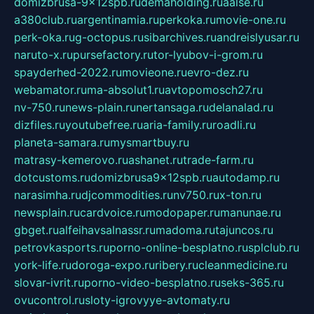
domizbrusa-9x12spb.ru
demaholding.ru
aalse.ru
a380club.ru
argentinamia.ru
perkoka.ru
movie-one.ru
perk-oka.ru
g-octopus.ru
sibarchives.ru
andreislyusar.ru
naruto-x.ru
pursefactory.ru
tor-lyubov-i-grom.ru
spayderhed-2022.ru
movieone.ru
evro-dez.ru
webamator.ru
ma-absolut1.ru
avtopomosch27.ru
nv-750.ru
news-plain.ru
nertansaga.ru
delanalad.ru
dizfiles.ru
youtubefree.ru
aria-family.ru
roadli.ru
planeta-samara.ru
mysmartbuy.ru
matrasy-kemerovo.ru
ashanet.ru
trade-farm.ru
dotcustoms.ru
domizbrusa9x12spb.ru
autodamp.ru
narasimha.ru
djcommodities.ru
nv750.ru
x-ton.ru
newsplain.ru
cardvoice.ru
modopaper.ru
manunae.ru
gbget.ru
alfeihavsalnassr.ru
madoma.ru
tajuncos.ru
petrovkasports.ru
porno-online-besplatno.ru
splclub.ru
york-life.ru
doroga-expo.ru
ribery.ru
cleanmedicine.ru
slovar-ivrit.ru
porno-video-besplatno.ru
seks-365.ru
ovucontrol.ru
sloty-igrovyye-avtomaty.ru