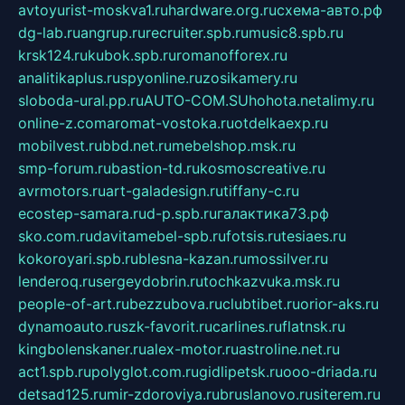
avtoyurist-moskva1.ru
hardware.org.ru
схема-авто.рф
dg-lab.ru
angrup.ru
recruiter.spb.ru
music8.spb.ru
krsk124.ru
kubok.spb.ru
romanofforex.ru
analitikaplus.ru
spyonline.ru
zosikamery.ru
sloboda-ural.pp.ru
AUTO-COM.SU
hohota.net
alimy.ru
online-z.com
aromat-vostoka.ru
otdelkaexp.ru
mobilvest.ru
bbd.net.ru
mebelshop.msk.ru
smp-forum.ru
bastion-td.ru
kosmoscreative.ru
avrmotors.ru
art-galadesign.ru
tiffany-c.ru
ecostep-samara.ru
d-p.spb.ru
галактика73.рф
sko.com.ru
davitamebel-spb.ru
fotsis.ru
tesiaes.ru
kokoroyari.spb.ru
blesna-kazan.ru
mossilver.ru
lenderoq.ru
sergeydobrin.ru
tochkazvuka.msk.ru
people-of-art.ru
bezzubova.ru
clubtibet.ru
orior-aks.ru
dynamoauto.ru
szk-favorit.ru
carlines.ru
flatnsk.ru
kingbolenskaner.ru
alex-motor.ru
astroline.net.ru
act1.spb.ru
polyglot.com.ru
gidlipetsk.ru
ooo-driada.ru
detsad125.ru
mir-zdoroviya.ru
bruslanovo.ru
siterem.ru