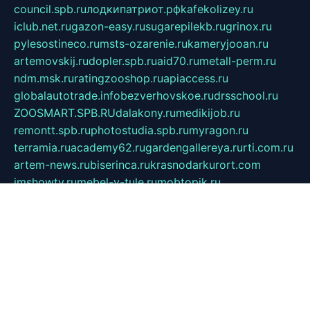
council.spb.ru
лодкипатриот.рф
kafekolizey.ru
iclub.net.ru
gazon-easy.ru
sugarepilekb.ru
grinox.ru
pylesostineco.ru
msts-ozarenie.ru
kameryjooan.ru
artemovskij.ru
dopler.spb.ru
aid70.ru
metall-perm.ru
ndm.msk.ru
ratingzooshop.ru
apiaccess.ru
globalautotrade.info
bezverhovskoe.ru
drsschool.ru
ZOOSMART.SPB.RU
dalakony.ru
medikijob.ru
remontt.spb.ru
photostudia.spb.ru
myragon.ru
terramia.ru
academy62.ru
gardengallereya.ru
rti.com.ru
artem-news.ru
biserinca.ru
krasnodarkurort.com
imshowtv.ru
mebel-v-tule.ru
mobtopik.ru
pcsecurity.net.ru
tool-sib.ru
multimetrunit.ru
sp-tour.ru
fan-cs.ru
santeh-russia.ru
symbian9.net.ru
DSHAIR.RU
tmmotors.spb.ru
xjocuricopii.com
musavtomat.msk.ru
obustrojdom.ru
sovetcik.ru
ybaranovskaya.ru
ppknews.ru
cult-alshei.ru
JAPANRUSSIA.RU
proekciyamebel.ru
imper-finans.ru
rim.org.ru
glamourai.ru
brassminus.ru
zabor-pro.ru
ftn.pp.ru