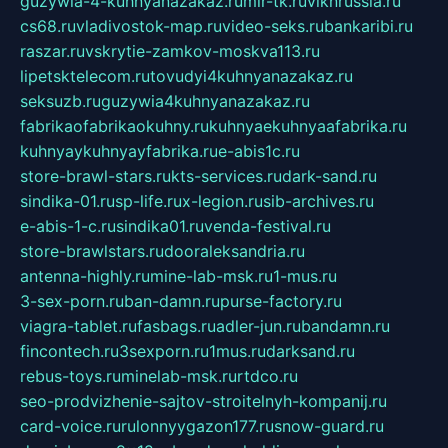
guzywia-4-kuhnyanazakaz.ru
mir-tk.ru
vlknrussia.ru
cs68.ru
vladivostok-map.ru
video-seks.ru
bankaribi.ru
raszar.ru
vskrytie-zamkov-moskva113.ru
lipetsktelecom.ru
tovudyi4kuhnyanazakaz.ru
seksuzb.ru
guzywia4kuhnyanazakaz.ru
fabrikaofabrikaokuhny.ru
kuhnyaekuhnyaafabrika.ru
kuhnyaykuhnyayfabrika.ru
e-abis1c.ru
store-brawl-stars.ru
kts-services.ru
dark-sand.ru
sindika-01.ru
sp-life.ru
x-legion.ru
sib-archives.ru
e-abis-1-c.ru
sindika01.ru
venda-festival.ru
store-brawlstars.ru
dooraleksandria.ru
antenna-highly.ru
mine-lab-msk.ru
1-mus.ru
3-sex-porn.ru
ban-damn.ru
purse-factory.ru
viagra-tablet.ru
fasbags.ru
adler-jun.ru
bandamn.ru
fincontech.ru
3sexporn.ru
1mus.ru
darksand.ru
rebus-toys.ru
minelab-msk.ru
rtdco.ru
seo-prodvizhenie-sajtov-stroitelnyh-kompanij.ru
card-voice.ru
rulonnyygazon177.ru
snow-guard.ru