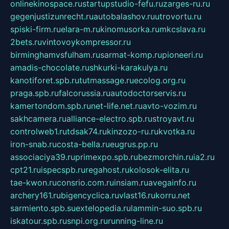
onlinekinospace.ru
startupstudio-fefu.ru
zarges-ru.ru
gegenjustizunrecht.ru
autobalashov.ru
utrovortu.ru
spiski-firm.ru
elara-m.ru
kinomusorka.ru
mkcslava.ru
2bets.ru
vintovoykompressor.ru
birminghamvsfulham.ru
sarmat-komp.ru
pioneeri.ru
amadis-chocolate.ru
shkurki-karakulya.ru
kanotiforet.spb.ru
tutmassage.ru
ecolog.org.ru
praga.spb.ru
falcorussia.ru
autodoctorservis.ru
kamertondom.spb.ru
net-life.net.ru
avto-vozim.ru
sakhcamera.ru
alliance-electro.spb.ru
stroyavt.ru
controlweb1.ru
tdsak74.ru
kinzozo-ru.ru
kvotka.ru
iron-snab.ru
costa-bella.ru
eugrus.pp.ru
associaciya39.ru
primexpo.spb.ru
bezmorchin.ru
ia2.ru
cpt21.ru
ispecspb.ru
regahost.ru
kolosok-elita.ru
tae-kwon.ru
consrio.com.ru
insiam.ru
avegainfo.ru
archery161.ru
bigencyclica.ru
vlast16.ru
korru.net
sarmiento.spb.su
extelopedia.ru
lammin-suo.spb.ru
iskatour.spb.ru
snpi.org.ru
running-line.ru