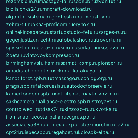
rezemkleim.ru
massage-tai.ru
seonub.ru
zvonitut.ru
biolisichka24.ru
mncraft-download.ru
algoritm-sistema.ru
godflesh.ru
ru-industria.ru
zebra-tlt.ru
okna-proficom.ru
erynok.ru
onlinekinospace.ru
startupstudio-fefu.ru
zarges-ru.ru
gegenjustizunrecht.ru
autobalashov.ru
utrovortu.ru
spiski-firm.ru
elara-m.ru
kinomusorka.ru
mkcslava.ru
2bets.ru
vintovoykompressor.ru
birminghamvsfulham.ru
sarmat-komp.ru
pioneeri.ru
amadis-chocolate.ru
shkurki-karakulya.ru
kanotiforet.spb.ru
tutmassage.ru
ecolog.org.ru
praga.spb.ru
falcorussia.ru
autodoctorservis.ru
kamertondom.spb.ru
net-life.net.ru
avto-vozim.ru
sakhcamera.ru
alliance-electro.spb.ru
stroyavt.ru
controlweb1.ru
tdsak74.ru
kinzozo-ru.ru
kvotka.ru
iron-snab.ru
costa-bella.ru
eugrus.pp.ru
associaciya39.ru
primexpo.spb.ru
bezmorchin.ru
ia2.ru
cpt21.ru
ispecspb.ru
regahost.ru
kolosok-elita.ru