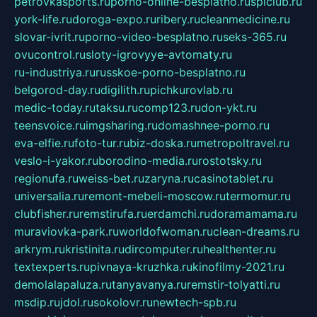
petrovkasports.ru
porno-online-besplatno.ru
splclub.ru
york-life.ru
doroga-expo.ru
ribery.ru
cleanmedicine.ru
slovar-ivrit.ru
porno-video-besplatno.ru
seks-365.ru
ovucontrol.ru
sloty-igrovyye-avtomaty.ru
ru-industriya.ru
russkoe-porno-besplatno.ru
belgorod-day.ru
digilith.ru
pichkurovlab.ru
medic-today.ru
taksu.ru
comp123.ru
don-ykt.ru
teensvoice.ru
imgsharing.ru
domashnee-porno.ru
eva-elfie.ru
foto-tur.ru
biz-doska.ru
metropoltravel.ru
veslo-i-yakor.ru
borodino-media.ru
rostotsky.ru
regionufa.ru
weiss-bet.ru
zaryna.ru
casinotablet.ru
universalia.ru
remont-mebeli-moscow.ru
termomur.ru
clubfisher.ru
remstirufa.ru
erdamchi.ru
doramamama.ru
muraviovka-park.ru
worldofwoman.ru
clean-dreams.ru
arkrym.ru
kristinita.ru
dircomputer.ru
healthenter.ru
textexperts.ru
pivnaya-kruzhka.ru
kinofilmy-2021.ru
demolalapaluza.ru
tanyavanya.ru
remstir-tolyatti.ru
msdip.ru
jdol.ru
sokolovr.ru
newtech-spb.ru