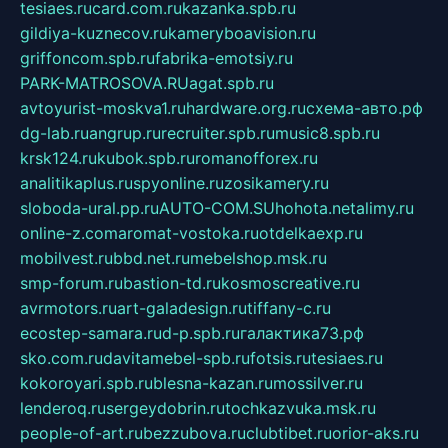
tesiaes.ru
card.com.ru
kazanka.spb.ru
gildiya-kuznecov.ru
kameryboavision.ru
griffoncom.spb.ru
fabrika-emotsiy.ru
PARK-MATROSOVA.RU
agat.spb.ru
avtoyurist-moskva1.ru
hardware.org.ru
схема-авто.рф
dg-lab.ru
angrup.ru
recruiter.spb.ru
music8.spb.ru
krsk124.ru
kubok.spb.ru
romanofforex.ru
analitikaplus.ru
spyonline.ru
zosikamery.ru
sloboda-ural.pp.ru
AUTO-COM.SU
hohota.net
alimy.ru
online-z.com
aromat-vostoka.ru
otdelkaexp.ru
mobilvest.ru
bbd.net.ru
mebelshop.msk.ru
smp-forum.ru
bastion-td.ru
kosmoscreative.ru
avrmotors.ru
art-galadesign.ru
tiffany-c.ru
ecostep-samara.ru
d-p.spb.ru
галактика73.рф
sko.com.ru
davitamebel-spb.ru
fotsis.ru
tesiaes.ru
kokoroyari.spb.ru
blesna-kazan.ru
mossilver.ru
lenderoq.ru
sergeydobrin.ru
tochkazvuka.msk.ru
people-of-art.ru
bezzubova.ru
clubtibet.ru
orior-aks.ru