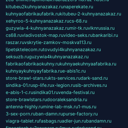
kitubeu2kuhnyanazakaz.ru
naperekate.ru
kuhnyaofabrikaufabrik.ru
kitubeu-2-kuhnyanazakaz.ru
xehyroo-5-kuhnyanazakaz.ru
cs-68.ru
guzywia-4-kuhnyanazakaz.ru
mir-tk.ru
vlknrussia.ru
cs68.ru
vladivostok-map.ru
video-seks.ru
bankaribi.ru
raszar.ru
vskrytie-zamkov-moskva113.ru
lipetsktelecom.ru
tovudyi4kuhnyanazakaz.ru
seksuzb.ru
guzywia4kuhnyanazakaz.ru
fabrikaofabrikaokuhny.ru
kuhnyaekuhnyaafabrika.ru
kuhnyaykuhnyayfabrika.ru
e-abis1c.ru
store-brawl-stars.ru
kts-services.ru
dark-sand.ru
sindika-01.ru
sp-life.ru
x-legion.ru
sib-archives.ru
e-abis-1-c.ru
sindika01.ru
venda-festival.ru
store-brawlstars.ru
dooraleksandria.ru
antenna-highly.ru
mine-lab-msk.ru
1-mus.ru
3-sex-porn.ru
ban-damn.ru
purse-factory.ru
viagra-tablet.ru
fasbags.ru
adler-jun.ru
bandamn.ru
fincontech.ru
3sexporn.ru
1mus.ru
darksand.ru