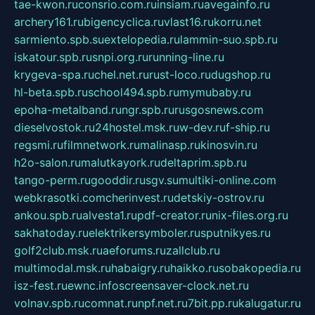
tae-kwon.ru
consrio.com.ru
insiam.ru
avegainfo.ru
archery161.ru
bigencyclica.ru
vlast16.ru
korru.net
sarmiento.spb.su
extelopedia.ru
lammin-suo.spb.ru
iskatour.spb.ru
snpi.org.ru
running-line.ru
krygeva-spa.ru
chel.net.ru
rust-loco.ru
dugshop.ru
hl-beta.spb.ru
school494.spb.ru
mymubaby.ru
epoha-metalband.ru
ngr.spb.ru
rusgosnews.com
dieselvostok.ru
24hostel.msk.ru
w-dev.ru
f-ship.ru
regsmi.ru
filmnetwork.ru
malinasp.ru
kinosvin.ru
h2o-salon.ru
malutkayork.ru
deltaprim.spb.ru
tango-perm.ru
gooddir.ru
sgv.su
multiki-online.com
webkrasotki.com
cherinvest.ru
detskiy-ostrov.ru
ankou.spb.ru
alvesta1.ru
pdf-creator.ru
nix-files.org.ru
sakhatoday.ru
elektrikersymboler.ru
sputnikyes.ru
golf2club.msk.ru
aeforums.ru
zallclub.ru
multimodal.msk.ru
habaigry.ru
haikko.ru
sobakopedia.ru
isz-fest.ru
ewnc.info
screensaver-clock.net.ru
volnav.spb.ru
comnat.ru
npf.net.ru
7bit.pp.ru
kalugatur.ru