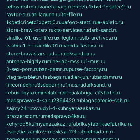
tehosmotre.ru
varieta-yug.ru
cricetc1xbetr1xbetcc2.ru
raytor-d.ru
atillagunn.ru
3d-file.ru
1xbeticricetc1xbetti5.ru
uafoot-statti.ru
e-abis1c.ru
store-brawl-stars.ru
kts-services.ru
dark-sand.ru
sindika-01.ru
sp-life.ru
x-legion.ru
sib-archives.ru
e-abis-1-c.ru
sindika01.ru
venda-festival.ru
store-brawlstars.ru
dooraleksandria.ru
antenna-highly.ru
mine-lab-msk.ru
1-mus.ru
3-sex-porn.ru
ban-damn.ru
purse-factory.ru
viagra-tablet.ru
fasbags.ru
adler-jun.ru
bandamn.ru
fincontech.ru
3sexporn.ru
1mus.ru
darksand.ru
rebus-toys.ru
minelab-msk.ru
alabuga-cityhotel.ru
medsprawo-4-ka.ru
2864420.ru
blagodarenie-spb.ru
zajmy24.ru
tovudyi-4-kuhnyanazakaz.ru
brazzerscom.ru
medsprawo4ka.ru
xehyroo5kuhnyanazakaz.ru
fabrikayfabrikaefabrika.ru
vskrytie-zamkov-moskva-113.ru
biletnadom.ru
zed-online.ru
pimchax.ru
brazzers-hd.ru
z-host.ru