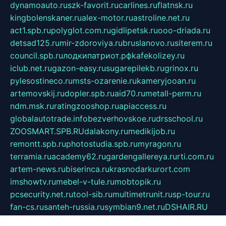
dynamoauto.ru
szk-favorit.ru
carlines.ru
flatnsk.ru
kingbolenskaner.ru
alex-motor.ru
astroline.net.ru
act1.spb.ru
polyglot.com.ru
gidlipetsk.ru
ooo-driada.ru
detsad125.ru
mir-zdoroviya.ru
bruslanovo.ru
siterem.ru
council.spb.ru
лодкипатриот.рф
kafekolizey.ru
iclub.net.ru
gazon-easy.ru
sugarepilekb.ru
grinox.ru
pylesostineco.ru
msts-ozarenie.ru
kameryjooan.ru
artemovskij.ru
dopler.spb.ru
aid70.ru
metall-perm.ru
ndm.msk.ru
ratingzooshop.ru
apiaccess.ru
globalautotrade.info
bezverhovskoe.ru
drsschool.ru
ZOOSMART.SPB.RU
dalakony.ru
medikijob.ru
remontt.spb.ru
photostudia.spb.ru
myragon.ru
terramia.ru
academy62.ru
gardengallereya.ru
rti.com.ru
artem-news.ru
biserinca.ru
krasnodarkurort.com
imshowtv.ru
mebel-v-tule.ru
mobtopik.ru
pcsecurity.net.ru
tool-sib.ru
multimetrunit.ru
sp-tour.ru
fan-cs.ru
santeh-russia.ru
symbian9.net.ru
DSHAIR.RU
tmmotors.spb.ru
xjocuricopii.com
musavtomat.msk.ru