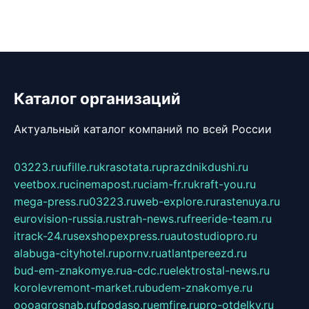
Каталог организаций
Актуальный каталог компаний по всей России
03223.ru
ufille.ru
krasotata.ru
prazdnikdushi.ru
veetbox.ru
cinemapost.ru
ciam-fr.ru
kraft-you.ru
mega-press.ru
03223.ru
web-explore.ru
rastenuya.ru
eurovision-russia.ru
strah-news.ru
freeride-team.ru
itrack-24.ru
sexshopexpress.ru
autostudiopro.ru
alabuga-cityhotel.ru
pornv.ru
atlantpereezd.ru
bud-em-znakomye.ru
a-cdc.ru
elektrostal-news.ru
korolevremont-market.ru
budem-znakomye.ru
oooagrosnab.ru
fpodaso.ru
emfire.ru
pro-otdelky.ru