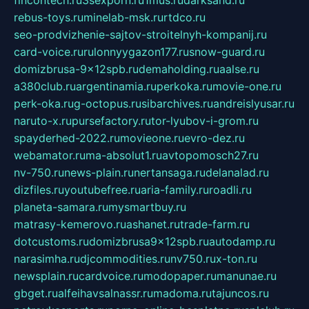
rebus-toys.ru
minelab-msk.ru
rtdco.ru
seo-prodvizhenie-sajtov-stroitelnyh-kompanij.ru
card-voice.ru
rulonnyygazon177.ru
snow-guard.ru
domizbrusa-9x12spb.ru
demaholding.ru
aalse.ru
a380club.ru
argentinamia.ru
perkoka.ru
movie-one.ru
perk-oka.ru
g-octopus.ru
sibarchives.ru
andreislyusar.ru
naruto-x.ru
pursefactory.ru
tor-lyubov-i-grom.ru
spayderhed-2022.ru
movieone.ru
evro-dez.ru
webamator.ru
ma-absolut1.ru
avtopomosch27.ru
nv-750.ru
news-plain.ru
nertansaga.ru
delanalad.ru
dizfiles.ru
youtubefree.ru
aria-family.ru
roadli.ru
planeta-samara.ru
mysmartbuy.ru
matrasy-kemerovo.ru
ashanet.ru
trade-farm.ru
dotcustoms.ru
domizbrusa9x12spb.ru
autodamp.ru
narasimha.ru
djcommodities.ru
nv750.ru
x-ton.ru
newsplain.ru
cardvoice.ru
modopaper.ru
manunae.ru
gbget.ru
alfeihavsalnassr.ru
madoma.ru
tajuncos.ru