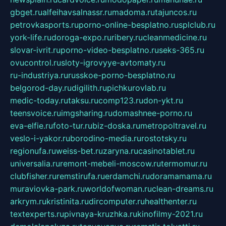
gbget.ru
alfeihavsalnassr.ru
madoma.ru
tajuncos.ru
petrovkasports.ru
porno-online-besplatno.ru
splclub.ru
york-life.ru
doroga-expo.ru
ribery.ru
cleanmedicine.ru
slovar-ivrit.ru
porno-video-besplatno.ru
seks-365.ru
ovucontrol.ru
sloty-igrovyye-avtomaty.ru
ru-industriya.ru
russkoe-porno-besplatno.ru
belgorod-day.ru
digilith.ru
pichkurovlab.ru
medic-today.ru
taksu.ru
comp123.ru
don-ykt.ru
teensvoice.ru
imgsharing.ru
domashnee-porno.ru
eva-elfie.ru
foto-tur.ru
biz-doska.ru
metropoltravel.ru
veslo-i-yakor.ru
borodino-media.ru
rostotsky.ru
regionufa.ru
weiss-bet.ru
zaryna.ru
casinotablet.ru
universalia.ru
remont-mebeli-moscow.ru
termomur.ru
clubfisher.ru
remstirufa.ru
erdamchi.ru
doramamama.ru
muraviovka-park.ru
worldofwoman.ru
clean-dreams.ru
arkrym.ru
kristinita.ru
dircomputer.ru
healthenter.ru
textexperts.ru
pivnaya-kruzhka.ru
kinofilmy-2021.ru