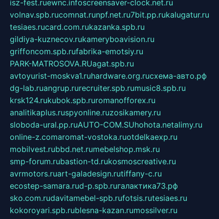
isz-fest.ru
ewnc.info
screensaver-clock.net.ru
volnav.spb.ru
comnat.ru
npf.net.ru
7bit.pp.ru
kalugatur.ru
tesiaes.ru
card.com.ru
kazanka.spb.ru
gildiya-kuznecov.ru
kameryboavision.ru
griffoncom.spb.ru
fabrika-emotsiy.ru
PARK-MATROSOVA.RU
agat.spb.ru
avtoyurist-moskva1.ru
hardware.org.ru
схема-авто.рф
dg-lab.ru
angrup.ru
recruiter.spb.ru
music8.spb.ru
krsk124.ru
kubok.spb.ru
romanofforex.ru
analitikaplus.ru
spyonline.ru
zosikamery.ru
sloboda-ural.pp.ru
AUTO-COM.SU
hohota.net
alimy.ru
online-z.com
aromat-vostoka.ru
otdelkaexp.ru
mobilvest.ru
bbd.net.ru
mebelshop.msk.ru
smp-forum.ru
bastion-td.ru
kosmoscreative.ru
avrmotors.ru
art-galadesign.ru
tiffany-c.ru
ecostep-samara.ru
d-p.spb.ru
галактика73.рф
sko.com.ru
davitamebel-spb.ru
fotsis.ru
tesiaes.ru
kokoroyari.spb.ru
blesna-kazan.ru
mossilver.ru