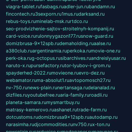
viagra-tablet.ru
fasbags.ru
adler-jun.ru
bandamn.ru
fincontech.ru
3sexporn.ru
1mus.ru
darksand.ru
rebus-toys.ru
minelab-msk.ru
rtdco.ru
seo-prodvizhenie-sajtov-stroitelnyh-kompanij.ru
card-voice.ru
rulonnyygazon177.ru
snow-guard.ru
domizbrusa-9x12spb.ru
demaholding.ru
aalse.ru
a380club.ru
argentinamia.ru
perkoka.ru
movie-one.ru
perk-oka.ru
g-octopus.ru
sibarchives.ru
andreislyusar.ru
naruto-x.ru
pursefactory.ru
tor-lyubov-i-grom.ru
spayderhed-2022.ru
movieone.ru
evro-dez.ru
webamator.ru
ma-absolut1.ru
avtopomosch27.ru
nv-750.ru
news-plain.ru
nertansaga.ru
delanalad.ru
dizfiles.ru
youtubefree.ru
aria-family.ru
roadli.ru
planeta-samara.ru
mysmartbuy.ru
matrasy-kemerovo.ru
ashanet.ru
trade-farm.ru
dotcustoms.ru
domizbrusa9x12spb.ru
autodamp.ru
narasimha.ru
djcommodities.ru
nv750.ru
x-ton.ru
newsplain.ru
cardvoice.ru
modopaper.ru
manunae.ru