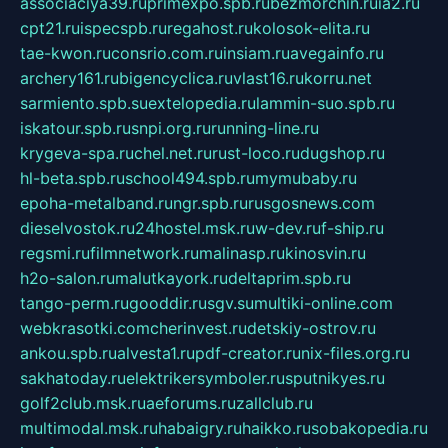
associaciya39.ru
primexpo.spb.ru
bezmorchin.ru
ia2.ru
cpt21.ru
ispecspb.ru
regahost.ru
kolosok-elita.ru
tae-kwon.ru
consrio.com.ru
insiam.ru
avegainfo.ru
archery161.ru
bigencyclica.ru
vlast16.ru
korru.net
sarmiento.spb.su
extelopedia.ru
lammin-suo.spb.ru
iskatour.spb.ru
snpi.org.ru
running-line.ru
krygeva-spa.ru
chel.net.ru
rust-loco.ru
dugshop.ru
hl-beta.spb.ru
school494.spb.ru
mymubaby.ru
epoha-metalband.ru
ngr.spb.ru
rusgosnews.com
dieselvostok.ru
24hostel.msk.ru
w-dev.ru
f-ship.ru
regsmi.ru
filmnetwork.ru
malinasp.ru
kinosvin.ru
h2o-salon.ru
malutkayork.ru
deltaprim.spb.ru
tango-perm.ru
gooddir.ru
sgv.su
multiki-online.com
webkrasotki.com
cherinvest.ru
detskiy-ostrov.ru
ankou.spb.ru
alvesta1.ru
pdf-creator.ru
nix-files.org.ru
sakhatoday.ru
elektrikersymboler.ru
sputnikyes.ru
golf2club.msk.ru
aeforums.ru
zallclub.ru
multimodal.msk.ru
habaigry.ru
haikko.ru
sobakopedia.ru