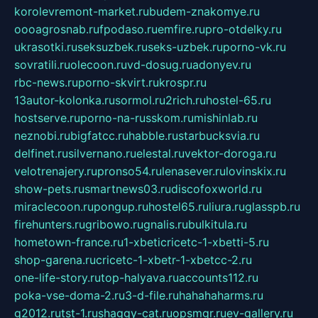
korolevremont-market.ru
budem-znakomye.ru
oooagrosnab.ru
fpodaso.ru
emfire.ru
pro-otdelky.ru
ukrasotki.ru
seksuzbek.ru
seks-uzbek.ru
porno-vk.ru
sovratili.ru
olecoon.ru
vd-dosug.ru
adonyev.ru
rbc-news.ru
porno-skvirt.ru
krospr.ru
13autor-kolonka.ru
sormol.ru
2rich.ru
hostel-65.ru
hostserve.ru
porno-na-russkom.ru
mishinlab.ru
neznobi.ru
bigfatcc.ru
habble.ru
starbucksvia.ru
delfinet.ru
silvernano.ru
elestal.ru
vektor-doroga.ru
velotrenajery.ru
pronso54.ru
lenasever.ru
lovinskix.ru
show-pets.ru
smartnews03.ru
discofoxworld.ru
miraclecoon.ru
pongup.ru
hostel65.ru
liura.ru
glasspb.ru
firehunters.ru
gribowo.ru
gnalis.ru
bulkitula.ru
hometown-france.ru
1-xbeticricetc-1-xbetti-5.ru
shop-garena.ru
cricetc-1-xbetr-1-xbetcc-2.ru
one-life-story.ru
top-halyava.ru
accounts112.ru
poka-vse-doma-2.ru
3-d-file.ru
hahahaharms.ru
g2012.ru
tst-1.ru
shaggy-cat.ru
opsmgr.ru
ev-gallery.ru