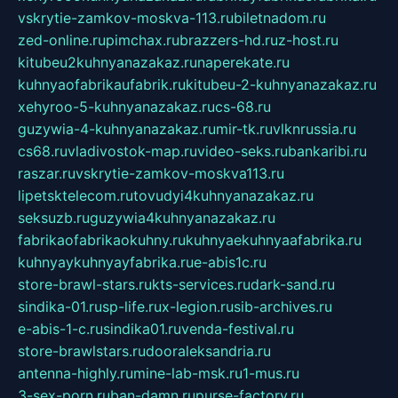
vskrytie-zamkov-moskva-113.ru
biletnadom.ru
zed-online.ru
pimchax.ru
brazzers-hd.ru
z-host.ru
kitubeu2kuhnyanazakaz.ru
naperekate.ru
kuhnyaofabrikaufabrik.ru
kitubeu-2-kuhnyanazakaz.ru
xehyroo-5-kuhnyanazakaz.ru
cs-68.ru
guzywia-4-kuhnyanazakaz.ru
mir-tk.ru
vlknrussia.ru
cs68.ru
vladivostok-map.ru
video-seks.ru
bankaribi.ru
raszar.ru
vskrytie-zamkov-moskva113.ru
lipetsktelecom.ru
tovudyi4kuhnyanazakaz.ru
seksuzb.ru
guzywia4kuhnyanazakaz.ru
fabrikaofabrikaokuhny.ru
kuhnyaekuhnyaafabrika.ru
kuhnyaykuhnyayfabrika.ru
e-abis1c.ru
store-brawl-stars.ru
kts-services.ru
dark-sand.ru
sindika-01.ru
sp-life.ru
x-legion.ru
sib-archives.ru
e-abis-1-c.ru
sindika01.ru
venda-festival.ru
store-brawlstars.ru
dooraleksandria.ru
antenna-highly.ru
mine-lab-msk.ru
1-mus.ru
3-sex-porn.ru
ban-damn.ru
purse-factory.ru