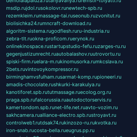
demolalapaluza.ru
tanyavanya.ru
remstir-tolyatti.ru
msdip.ru
jdol.ru
sokolovr.ru
newtech-spb.ru
rezemkleim.ru
massage-tai.ru
seonub.ru
zvonitut.ru
biolisichka24.ru
mncraft-download.ru
algoritm-sistema.ru
godflesh.ru
ru-industria.ru
zebra-tlt.ru
okna-proficom.ru
erynok.ru
onlinekinospace.ru
startupstudio-fefu.ru
zarges-ru.ru
gegenjustizunrecht.ru
autobalashov.ru
utrovortu.ru
spiski-firm.ru
elara-m.ru
kinomusorka.ru
mkcslava.ru
2bets.ru
vintovoykompressor.ru
birminghamvsfulham.ru
sarmat-komp.ru
pioneeri.ru
amadis-chocolate.ru
shkurki-karakulya.ru
kanotiforet.spb.ru
tutmassage.ru
ecolog.org.ru
praga.spb.ru
falcorussia.ru
autodoctorservis.ru
kamertondom.spb.ru
net-life.net.ru
avto-vozim.ru
sakhcamera.ru
alliance-electro.spb.ru
stroyavt.ru
controlweb1.ru
tdsak74.ru
kinzozo-ru.ru
kvotka.ru
iron-snab.ru
costa-bella.ru
eugrus.pp.ru