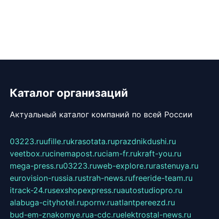
Каталог организаций
Актуальный каталог компаний по всей России
03223.ru
ufille.ru
krasotata.ru
prazdnikdushi.ru
veetbox.ru
cinemapost.ru
ciam-fr.ru
kraft-you.ru
mega-press.ru
03223.ru
web-explore.ru
rastenuya.ru
eurovision-russia.ru
strah-news.ru
freeride-team.ru
itrack-24.ru
sexshopexpress.ru
autostudiopro.ru
alabuga-cityhotel.ru
pornv.ru
atlantpereezd.ru
bud-em-znakomye.ru
a-cdc.ru
elektrostal-news.ru