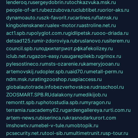
lenderoq.ru
sergeydobrin.ru
tochkazvuka.msk.ru
people-of-art.ru
bezzubova.ru
clubtibet.ru
orior-aks.ru
dynamoauto.ru
szk-favorit.ru
carlines.ru
flatnsk.ru
kingbolenskaner.ru
alex-motor.ru
astroline.net.ru
act1.spb.ru
polyglot.com.ru
gidlipetsk.ru
ooo-driada.ru
detsad125.ru
mir-zdoroviya.ru
bruslanovo.ru
siterem.ru
council.spb.ru
лодкипатриот.рф
kafekolizey.ru
iclub.net.ru
gazon-easy.ru
sugarepilekb.ru
grinox.ru
pylesostineco.ru
msts-ozarenie.ru
kameryjooan.ru
artemovskij.ru
dopler.spb.ru
aid70.ru
metall-perm.ru
ndm.msk.ru
ratingzooshop.ru
apiaccess.ru
globalautotrade.info
bezverhovskoe.ru
drsschool.ru
ZOOSMART.SPB.RU
dalakony.ru
medikijob.ru
remontt.spb.ru
photostudia.spb.ru
myragon.ru
terramia.ru
academy62.ru
gardengallereya.ru
rti.com.ru
artem-news.ru
biserinca.ru
krasnodarkurort.com
imshowtv.ru
mebel-v-tule.ru
mobtopik.ru
pcsecurity.net.ru
tool-sib.ru
multimetrunit.ru
sp-tour.ru