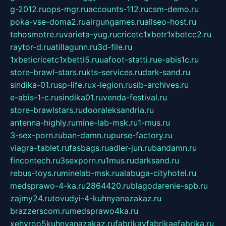
g-2012.ru
ops-mgr.ru
accounts-112.ru
csm-demo.ru
poka-vse-doma2.ru
airgungames.ru
allseo-host.ru
tehosmotre.ru
varieta-yug.ru
cricetc1xbetr1xbetcc2.ru
raytor-d.ru
atillagunn.ru
3d-file.ru
1xbeticricetc1xbetti5.ru
uafoot-statti.ru
e-abis1c.ru
store-brawl-stars.ru
kts-services.ru
dark-sand.ru
sindika-01.ru
sp-life.ru
x-legion.ru
sib-archives.ru
e-abis-1-c.ru
sindika01.ru
venda-festival.ru
store-brawlstars.ru
dooraleksandria.ru
antenna-highly.ru
mine-lab-msk.ru
1-mus.ru
3-sex-porn.ru
ban-damn.ru
purse-factory.ru
viagra-tablet.ru
fasbags.ru
adler-jun.ru
bandamn.ru
fincontech.ru
3sexporn.ru
1mus.ru
darksand.ru
rebus-toys.ru
minelab-msk.ru
alabuga-cityhotel.ru
medsprawo-4-ka.ru
2864420.ru
blagodarenie-spb.ru
zajmy24.ru
tovudyi-4-kuhnyanazakaz.ru
brazzerscom.ru
medsprawo4ka.ru
xehyroo5kuhnyanazakaz.ru
fabrikayfabrikaefabrika.ru