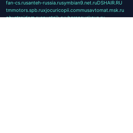
fan-cs.ru
santeh-russia.ru
symbian9.net.ru
DSHAIR.RU
tmmotors.spb.ru
xjocuricopii.com
musavtomat.msk.ru
obustrojdom.ru
sovetcik.ru
ybaranovskaya.ru
ppknews.ru
cult-alshei.ru
JAPANRUSSIA.RU
proekciyamebel.ru
imper-finans.ru
rim.org.ru
glamourai.ru
brassminus.ru
zabor-pro.ru
ftn.pp.ru
dorogoe58.ru
laimengpacker.ru
kuzova-zapchasti.ru
sageerp.ru
taxodrom.ru
dsrazvitie.ru
hardcity.net.ru
ratinghomegames.ru
topservice25.ru
gubernyan.ru
gtglasslined.ru
ii4.ru
tssport.spb.ru
andorra24.com
blackwallstreet.ru
oboimos.ru
optim-doors.com.ru
ikuch.ru
nycr.org.ru
npa21.ru
vremya-ch.spb.ru
desert000.ru
ivtorgi.ru
ifiori.ru
catalog-statei.ru
dcv.org.ru
spetsmaster174.ru
ipkameryhiseeu.ru
dum26.ru
ruspol.spb.ru
fr-opendp.ru
kam-solnyshko.ru
cheyenne-arapaho.ru
sevzapmetal.spb.ru
ted-lapidus.spb.ru
parasite-eliminator.ru
sigma-complete.ru
modernworld.ru
dama-moda.ru