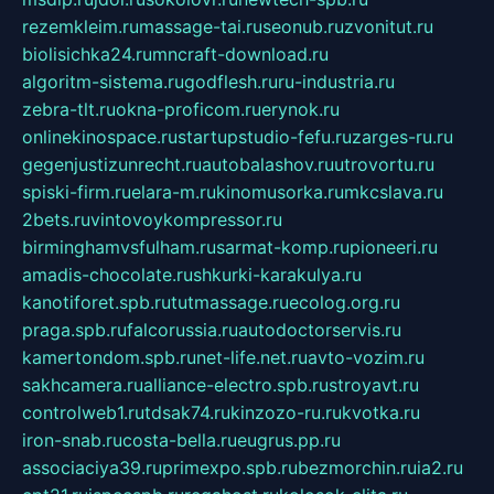
rezemkleim.ru
massage-tai.ru
seonub.ru
zvonitut.ru
biolisichka24.ru
mncraft-download.ru
algoritm-sistema.ru
godflesh.ru
ru-industria.ru
zebra-tlt.ru
okna-proficom.ru
erynok.ru
onlinekinospace.ru
startupstudio-fefu.ru
zarges-ru.ru
gegenjustizunrecht.ru
autobalashov.ru
utrovortu.ru
spiski-firm.ru
elara-m.ru
kinomusorka.ru
mkcslava.ru
2bets.ru
vintovoykompressor.ru
birminghamvsfulham.ru
sarmat-komp.ru
pioneeri.ru
amadis-chocolate.ru
shkurki-karakulya.ru
kanotiforet.spb.ru
tutmassage.ru
ecolog.org.ru
praga.spb.ru
falcorussia.ru
autodoctorservis.ru
kamertondom.spb.ru
net-life.net.ru
avto-vozim.ru
sakhcamera.ru
alliance-electro.spb.ru
stroyavt.ru
controlweb1.ru
tdsak74.ru
kinzozo-ru.ru
kvotka.ru
iron-snab.ru
costa-bella.ru
eugrus.pp.ru
associaciya39.ru
primexpo.spb.ru
bezmorchin.ru
ia2.ru