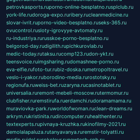
petrovkasports.ru
porno-online-besplatno.ru
splclub.ru
york-life.ru
doroga-expo.ru
ribery.ru
cleanmedicine.ru
slovar-ivrit.ru
porno-video-besplatno.ru
seks-365.ru
ovucontrol.ru
sloty-igrovyye-avtomaty.ru
ru-industriya.ru
russkoe-porno-besplatno.ru
belgorod-day.ru
digilith.ru
pichkurovlab.ru
medic-today.ru
taksu.ru
comp123.ru
don-ykt.ru
teensvoice.ru
imgsharing.ru
domashnee-porno.ru
eva-elfie.ru
foto-tur.ru
biz-doska.ru
metropoltravel.ru
veslo-i-yakor.ru
borodino-media.ru
rostotsky.ru
regionufa.ru
weiss-bet.ru
zaryna.ru
casinotablet.ru
universalia.ru
remont-mebeli-moscow.ru
termomur.ru
clubfisher.ru
remstirufa.ru
erdamchi.ru
doramamama.ru
muraviovka-park.ru
worldofwoman.ru
clean-dreams.ru
arkrym.ru
kristinita.ru
dircomputer.ru
healthenter.ru
textexperts.ru
pivnaya-kruzhka.ru
kinofilmy-2021.ru
demolalapaluza.ru
tanyavanya.ru
remstir-tolyatti.ru
msdip.ru
jdol.ru
sokolovr.ru
newtech-spb.ru