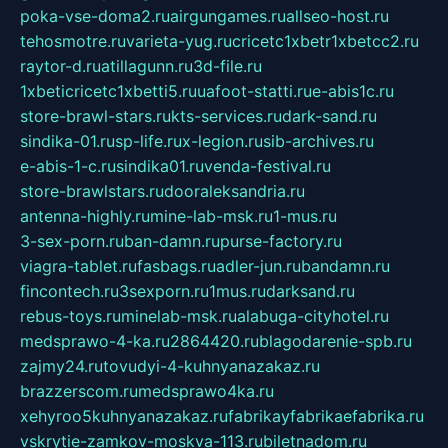
poka-vse-doma2.ru
airgungames.ru
allseo-host.ru
tehosmotre.ru
varieta-yug.ru
cricetc1xbetr1xbetcc2.ru
raytor-d.ru
atillagunn.ru
3d-file.ru
1xbeticricetc1xbetti5.ru
uafoot-statti.ru
e-abis1c.ru
store-brawl-stars.ru
kts-services.ru
dark-sand.ru
sindika-01.ru
sp-life.ru
x-legion.ru
sib-archives.ru
e-abis-1-c.ru
sindika01.ru
venda-festival.ru
store-brawlstars.ru
dooraleksandria.ru
antenna-highly.ru
mine-lab-msk.ru
1-mus.ru
3-sex-porn.ru
ban-damn.ru
purse-factory.ru
viagra-tablet.ru
fasbags.ru
adler-jun.ru
bandamn.ru
fincontech.ru
3sexporn.ru
1mus.ru
darksand.ru
rebus-toys.ru
minelab-msk.ru
alabuga-cityhotel.ru
medsprawo-4-ka.ru
2864420.ru
blagodarenie-spb.ru
zajmy24.ru
tovudyi-4-kuhnyanazakaz.ru
brazzerscom.ru
medsprawo4ka.ru
xehyroo5kuhnyanazakaz.ru
fabrikayfabrikaefabrika.ru
vskrytie-zamkov-moskva-113.ru
biletnadom.ru