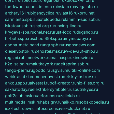
cpt21.ru
ispecspb.ru
regahost.ru
kolosok-elita.ru
tae-kwon.ru
consrio.com.ru
insiam.ru
avegainfo.ru
archery161.ru
bigencyclica.ru
vlast16.ru
korru.net
sarmiento.spb.su
extelopedia.ru
lammin-suo.spb.ru
iskatour.spb.ru
snpi.org.ru
running-line.ru
krygeva-spa.ru
chel.net.ru
rust-loco.ru
dugshop.ru
hl-beta.spb.ru
school494.spb.ru
mymubaby.ru
epoha-metalband.ru
ngr.spb.ru
rusgosnews.com
dieselvostok.ru
24hostel.msk.ru
w-dev.ru
f-ship.ru
regsmi.ru
filmnetwork.ru
malinasp.ru
kinosvin.ru
h2o-salon.ru
malutkayork.ru
deltaprim.spb.ru
tango-perm.ru
gooddir.ru
sgv.su
multiki-online.com
webkrasotki.com
cherinvest.ru
detskiy-ostrov.ru
ankou.spb.ru
alvesta1.ru
pdf-creator.ru
nix-files.org.ru
sakhatoday.ru
elektrikersymboler.ru
sputnikyes.ru
golf2club.msk.ru
aeforums.ru
zallclub.ru
multimodal.msk.ru
habaigry.ru
haikko.ru
sobakopedia.ru
isz-fest.ru
ewnc.info
screensaver-clock.net.ru