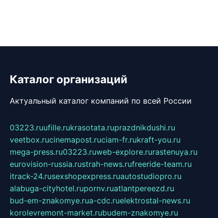
Каталог организаций
Актуальный каталог компаний по всей России
03223.ru
ufille.ru
krasotata.ru
prazdnikdushi.ru
veetbox.ru
cinemapost.ru
ciam-fr.ru
kraft-you.ru
mega-press.ru
03223.ru
web-explore.ru
rastenuya.ru
eurovision-russia.ru
strah-news.ru
freeride-team.ru
itrack-24.ru
sexshopexpress.ru
autostudiopro.ru
alabuga-cityhotel.ru
pornv.ru
atlantpereezd.ru
bud-em-znakomye.ru
a-cdc.ru
elektrostal-news.ru
korolevremont-market.ru
budem-znakomye.ru