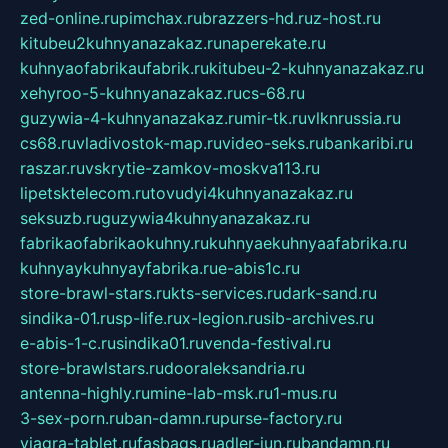
zed-online.ru
pimchax.ru
brazzers-hd.ru
z-host.ru
kitubeu2kuhnyanazakaz.ru
naperekate.ru
kuhnyaofabrikaufabrik.ru
kitubeu-2-kuhnyanazakaz.ru
xehyroo-5-kuhnyanazakaz.ru
cs-68.ru
guzywia-4-kuhnyanazakaz.ru
mir-tk.ru
vlknrussia.ru
cs68.ru
vladivostok-map.ru
video-seks.ru
bankaribi.ru
raszar.ru
vskrytie-zamkov-moskva113.ru
lipetsktelecom.ru
tovudyi4kuhnyanazakaz.ru
seksuzb.ru
guzywia4kuhnyanazakaz.ru
fabrikaofabrikaokuhny.ru
kuhnyaekuhnyaafabrika.ru
kuhnyaykuhnyayfabrika.ru
e-abis1c.ru
store-brawl-stars.ru
kts-services.ru
dark-sand.ru
sindika-01.ru
sp-life.ru
x-legion.ru
sib-archives.ru
e-abis-1-c.ru
sindika01.ru
venda-festival.ru
store-brawlstars.ru
dooraleksandria.ru
antenna-highly.ru
mine-lab-msk.ru
1-mus.ru
3-sex-porn.ru
ban-damn.ru
purse-factory.ru
viagra-tablet.ru
fasbags.ru
adler-jun.ru
bandamn.ru