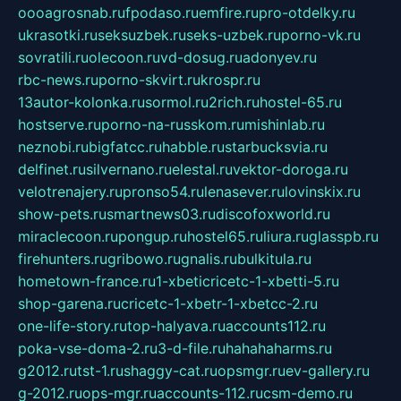
oooagrosnab.ru
fpodaso.ru
emfire.ru
pro-otdelky.ru
ukrasotki.ru
seksuzbek.ru
seks-uzbek.ru
porno-vk.ru
sovratili.ru
olecoon.ru
vd-dosug.ru
adonyev.ru
rbc-news.ru
porno-skvirt.ru
krospr.ru
13autor-kolonka.ru
sormol.ru
2rich.ru
hostel-65.ru
hostserve.ru
porno-na-russkom.ru
mishinlab.ru
neznobi.ru
bigfatcc.ru
habble.ru
starbucksvia.ru
delfinet.ru
silvernano.ru
elestal.ru
vektor-doroga.ru
velotrenajery.ru
pronso54.ru
lenasever.ru
lovinskix.ru
show-pets.ru
smartnews03.ru
discofoxworld.ru
miraclecoon.ru
pongup.ru
hostel65.ru
liura.ru
glasspb.ru
firehunters.ru
gribowo.ru
gnalis.ru
bulkitula.ru
hometown-france.ru
1-xbeticricetc-1-xbetti-5.ru
shop-garena.ru
cricetc-1-xbetr-1-xbetcc-2.ru
one-life-story.ru
top-halyava.ru
accounts112.ru
poka-vse-doma-2.ru
3-d-file.ru
hahahaharms.ru
g2012.ru
tst-1.ru
shaggy-cat.ru
opsmgr.ru
ev-gallery.ru
g-2012.ru
ops-mgr.ru
accounts-112.ru
csm-demo.ru