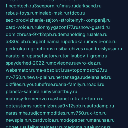
fincontech.ru
3sexporn.ru
1mus.ru
darksand.ru
rebus-toys.ru
minelab-msk.ru
rtdco.ru
seo-prodvizhenie-sajtov-stroitelnyh-kompanij.ru
card-voice.ru
rulonnyygazon177.ru
snow-guard.ru
domizbrusa-9x12spb.ru
demaholding.ru
aalse.ru
a380club.ru
argentinamia.ru
perkoka.ru
movie-one.ru
perk-oka.ru
g-octopus.ru
sibarchives.ru
andreislyusar.ru
naruto-x.ru
pursefactory.ru
tor-lyubov-i-grom.ru
spayderhed-2022.ru
movieone.ru
evro-dez.ru
webamator.ru
ma-absolut1.ru
avtopomosch27.ru
nv-750.ru
news-plain.ru
nertansaga.ru
delanalad.ru
dizfiles.ru
youtubefree.ru
aria-family.ru
roadli.ru
planeta-samara.ru
mysmartbuy.ru
matrasy-kemerovo.ru
ashanet.ru
trade-farm.ru
dotcustoms.ru
domizbrusa9x12spb.ru
autodamp.ru
narasimha.ru
djcommodities.ru
nv750.ru
x-ton.ru
newsplain.ru
cardvoice.ru
modopaper.ru
manunae.ru
gbget.ru
alfeihavsalnassr.ru
madoma.ru
tajuncos.ru