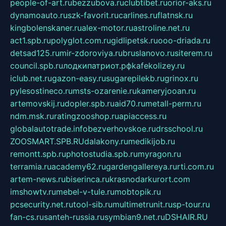
people-of-art.ru
bezzubova.ru
clubtibet.ru
orior-aks.ru
dynamoauto.ru
szk-favorit.ru
carlines.ru
flatnsk.ru
kingbolenskaner.ru
alex-motor.ru
astroline.net.ru
act1.spb.ru
polyglot.com.ru
gidlipetsk.ru
ooo-driada.ru
detsad125.ru
mir-zdoroviya.ru
bruslanovo.ru
siterem.ru
council.spb.ru
лодкипатриот.рф
kafekolizey.ru
iclub.net.ru
gazon-easy.ru
sugarepilekb.ru
grinox.ru
pylesostineco.ru
msts-ozarenie.ru
kameryjooan.ru
artemovskij.ru
dopler.spb.ru
aid70.ru
metall-perm.ru
ndm.msk.ru
ratingzooshop.ru
apiaccess.ru
globalautotrade.info
bezverhovskoe.ru
drsschool.ru
ZOOSMART.SPB.RU
dalakony.ru
medikijob.ru
remontt.spb.ru
photostudia.spb.ru
myragon.ru
terramia.ru
academy62.ru
gardengallereya.ru
rti.com.ru
artem-news.ru
biserinca.ru
krasnodarkurort.com
imshowtv.ru
mebel-v-tule.ru
mobtopik.ru
pcsecurity.net.ru
tool-sib.ru
multimetrunit.ru
sp-tour.ru
fan-cs.ru
santeh-russia.ru
symbian9.net.ru
DSHAIR.RU