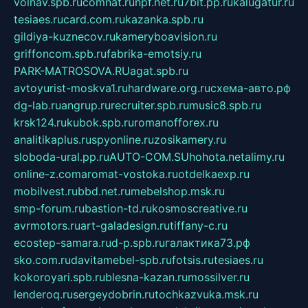
volnav.spb.ru
comnat.ru
npf.net.ru
7bit.pp.ru
kalugatur.ru
tesiaes.ru
card.com.ru
kazanka.spb.ru
gildiya-kuznecov.ru
kameryboavision.ru
griffoncom.spb.ru
fabrika-emotsiy.ru
PARK-MATROSOVA.RU
agat.spb.ru
avtoyurist-moskva1.ru
hardware.org.ru
схема-авто.рф
dg-lab.ru
angrup.ru
recruiter.spb.ru
music8.spb.ru
krsk124.ru
kubok.spb.ru
romanofforex.ru
analitikaplus.ru
spyonline.ru
zosikamery.ru
sloboda-ural.pp.ru
AUTO-COM.SU
hohota.net
alimy.ru
online-z.com
aromat-vostoka.ru
otdelkaexp.ru
mobilvest.ru
bbd.net.ru
mebelshop.msk.ru
smp-forum.ru
bastion-td.ru
kosmoscreative.ru
avrmotors.ru
art-galadesign.ru
tiffany-c.ru
ecostep-samara.ru
d-p.spb.ru
галактика73.рф
sko.com.ru
davitamebel-spb.ru
fotsis.ru
tesiaes.ru
kokoroyari.spb.ru
blesna-kazan.ru
mossilver.ru
lenderoq.ru
sergeydobrin.ru
tochkazvuka.msk.ru