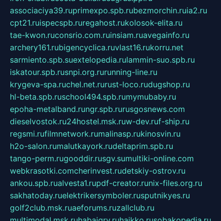
associaciya39.ru
primexpo.spb.ru
bezmorchin.ru
ia2.ru
cpt21.ru
ispecspb.ru
regahost.ru
kolosok-elita.ru
tae-kwon.ru
consrio.com.ru
insiam.ru
avegainfo.ru
archery161.ru
bigencyclica.ru
vlast16.ru
korru.net
sarmiento.spb.su
extelopedia.ru
lammin-suo.spb.ru
iskatour.spb.ru
snpi.org.ru
running-line.ru
krygeva-spa.ru
chel.net.ru
rust-loco.ru
dugshop.ru
hl-beta.spb.ru
school494.spb.ru
mymubaby.ru
epoha-metalband.ru
ngr.spb.ru
rusgosnews.com
dieselvostok.ru
24hostel.msk.ru
w-dev.ru
f-ship.ru
regsmi.ru
filmnetwork.ru
malinasp.ru
kinosvin.ru
h2o-salon.ru
malutkayork.ru
deltaprim.spb.ru
tango-perm.ru
gooddir.ru
sgv.su
multiki-online.com
webkrasotki.com
cherinvest.ru
detskiy-ostrov.ru
ankou.spb.ru
alvesta1.ru
pdf-creator.ru
nix-files.org.ru
sakhatoday.ru
elektrikersymboler.ru
sputnikyes.ru
golf2club.msk.ru
aeforums.ru
zallclub.ru
multimodal.msk.ru
habaigry.ru
haikko.ru
sobakopedia.ru