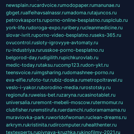
newsplain.ru
cardvoice.ru
modopaper.ru
manunae.ru
gbget.ru
alfeihavsalnassr.ru
madoma.ru
tajuncos.ru
petrovkasports.ru
porno-online-besplatno.ru
splclub.ru
york-life.ru
doroga-expo.ru
ribery.ru
cleanmedicine.ru
slovar-ivrit.ru
porno-video-besplatno.ru
seks-365.ru
ovucontrol.ru
sloty-igrovyye-avtomaty.ru
ru-industriya.ru
russkoe-porno-besplatno.ru
belgorod-day.ru
digilith.ru
pichkurovlab.ru
medic-today.ru
taksu.ru
comp123.ru
don-ykt.ru
teensvoice.ru
imgsharing.ru
domashnee-porno.ru
eva-elfie.ru
foto-tur.ru
biz-doska.ru
metropoltravel.ru
veslo-i-yakor.ru
borodino-media.ru
rostotsky.ru
regionufa.ru
weiss-bet.ru
zaryna.ru
casinotablet.ru
universalia.ru
remont-mebeli-moscow.ru
termomur.ru
clubfisher.ru
remstirufa.ru
erdamchi.ru
doramamama.ru
muraviovka-park.ru
worldofwoman.ru
clean-dreams.ru
arkrym.ru
kristinita.ru
dircomputer.ru
healthenter.ru
textexperts.ru
pivnaya-kruzhka.ru
kinofilmy-2021.ru