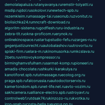
demolalapaluza.ru
tanyavanya.ru
remstir-tolyatti.ru
msdip.ru
jdol.ru
sokolovr.ru
newtech-spb.ru
rezemkleim.ru
massage-tai.ru
seonub.ru
zvonitut.ru
biolisichka24.ru
mncraft-download.ru
algoritm-sistema.ru
godflesh.ru
ru-industria.ru
zebra-tlt.ru
okna-proficom.ru
erynok.ru
onlinekinospace.ru
startupstudio-fefu.ru
zarges-ru.ru
gegenjustizunrecht.ru
autobalashov.ru
utrovortu.ru
spiski-firm.ru
elara-m.ru
kinomusorka.ru
mkcslava.ru
2bets.ru
vintovoykompressor.ru
birminghamvsfulham.ru
sarmat-komp.ru
pioneeri.ru
amadis-chocolate.ru
shkurki-karakulya.ru
kanotiforet.spb.ru
tutmassage.ru
ecolog.org.ru
praga.spb.ru
falcorussia.ru
autodoctorservis.ru
kamertondom.spb.ru
net-life.net.ru
avto-vozim.ru
sakhcamera.ru
alliance-electro.spb.ru
stroyavt.ru
controlweb1.ru
tdsak74.ru
kinzozo-ru.ru
kvotka.ru
iron-snab.ru
costa-bella.ru
eugrus.pp.ru