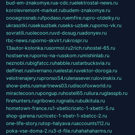
bud-em-znakomye.ru
a-cdc.ru
elektrostal-news.ru
korolevremont-market.ru
budem-znakomye.ru
oooagrosnab.ru
fpodaso.ru
emfire.ru
pro-otdelky.ru
ukrasotki.ru
seksuzbek.ru
seks-uzbek.ru
porno-vk.ru
sovratili.ru
olecoon.ru
vd-dosug.ru
adonyev.ru
rbc-news.ru
porno-skvirt.ru
krospr.ru
13autor-kolonka.ru
sormol.ru
2rich.ru
hostel-65.ru
hostserve.ru
porno-na-russkom.ru
mishinlab.ru
neznobi.ru
bigfatcc.ru
habble.ru
starbucksvia.ru
delfinet.ru
silvernano.ru
elestal.ru
vektor-doroga.ru
velotrenajery.ru
pronso54.ru
lenasever.ru
lovinskix.ru
show-pets.ru
smartnews03.ru
discofoxworld.ru
miraclecoon.ru
pongup.ru
hostel65.ru
liura.ru
glasspb.ru
firehunters.ru
gribowo.ru
gnalis.ru
bulkitula.ru
hometown-france.ru
1-xbeticricetc-1-xbetti-5.ru
shop-garena.ru
cricetc-1-xbetr-1-xbetcc-2.ru
one-life-story.ru
top-halyava.ru
accounts112.ru
poka-vse-doma-2.ru
3-d-file.ru
hahahaharms.ru