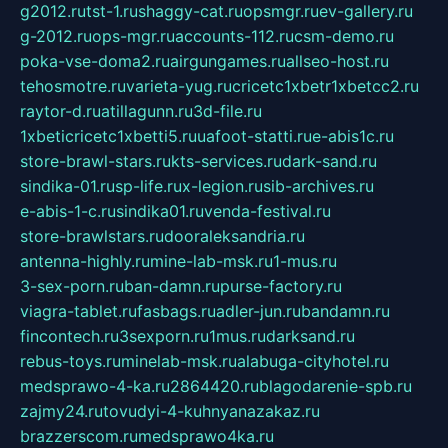
g2012.ru
tst-1.ru
shaggy-cat.ru
opsmgr.ru
ev-gallery.ru
g-2012.ru
ops-mgr.ru
accounts-112.ru
csm-demo.ru
poka-vse-doma2.ru
airgungames.ru
allseo-host.ru
tehosmotre.ru
varieta-yug.ru
cricetc1xbetr1xbetcc2.ru
raytor-d.ru
atillagunn.ru
3d-file.ru
1xbeticricetc1xbetti5.ru
uafoot-statti.ru
e-abis1c.ru
store-brawl-stars.ru
kts-services.ru
dark-sand.ru
sindika-01.ru
sp-life.ru
x-legion.ru
sib-archives.ru
e-abis-1-c.ru
sindika01.ru
venda-festival.ru
store-brawlstars.ru
dooraleksandria.ru
antenna-highly.ru
mine-lab-msk.ru
1-mus.ru
3-sex-porn.ru
ban-damn.ru
purse-factory.ru
viagra-tablet.ru
fasbags.ru
adler-jun.ru
bandamn.ru
fincontech.ru
3sexporn.ru
1mus.ru
darksand.ru
rebus-toys.ru
minelab-msk.ru
alabuga-cityhotel.ru
medsprawo-4-ka.ru
2864420.ru
blagodarenie-spb.ru
zajmy24.ru
tovudyi-4-kuhnyanazakaz.ru
brazzerscom.ru
medsprawo4ka.ru