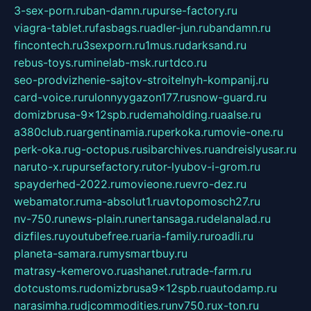
3-sex-porn.ru
ban-damn.ru
purse-factory.ru
viagra-tablet.ru
fasbags.ru
adler-jun.ru
bandamn.ru
fincontech.ru
3sexporn.ru
1mus.ru
darksand.ru
rebus-toys.ru
minelab-msk.ru
rtdco.ru
seo-prodvizhenie-sajtov-stroitelnyh-kompanij.ru
card-voice.ru
rulonnyygazon177.ru
snow-guard.ru
domizbrusa-9x12spb.ru
demaholding.ru
aalse.ru
a380club.ru
argentinamia.ru
perkoka.ru
movie-one.ru
perk-oka.ru
g-octopus.ru
sibarchives.ru
andreislyusar.ru
naruto-x.ru
pursefactory.ru
tor-lyubov-i-grom.ru
spayderhed-2022.ru
movieone.ru
evro-dez.ru
webamator.ru
ma-absolut1.ru
avtopomosch27.ru
nv-750.ru
news-plain.ru
nertansaga.ru
delanalad.ru
dizfiles.ru
youtubefree.ru
aria-family.ru
roadli.ru
planeta-samara.ru
mysmartbuy.ru
matrasy-kemerovo.ru
ashanet.ru
trade-farm.ru
dotcustoms.ru
domizbrusa9x12spb.ru
autodamp.ru
narasimha.ru
djcommodities.ru
nv750.ru
x-ton.ru