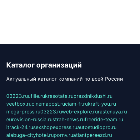
Каталог организаций
Актуальный каталог компаний по всей России
03223.ru
ufille.ru
krasotata.ru
prazdnikdushi.ru
veetbox.ru
cinemapost.ru
ciam-fr.ru
kraft-you.ru
mega-press.ru
03223.ru
web-explore.ru
rastenuya.ru
eurovision-russia.ru
strah-news.ru
freeride-team.ru
itrack-24.ru
sexshopexpress.ru
autostudiopro.ru
alabuga-cityhotel.ru
pornv.ru
atlantpereezd.ru