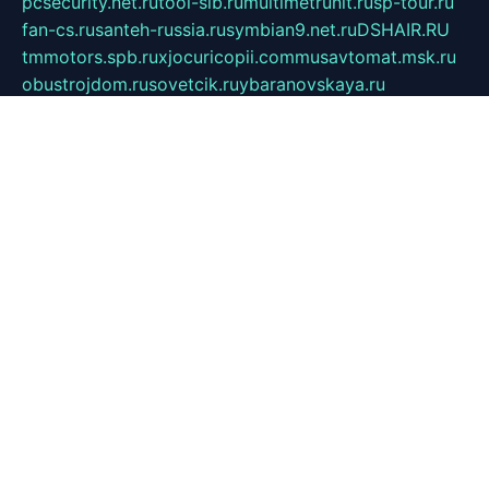
pcsecurity.net.ru
tool-sib.ru
multimetrunit.ru
sp-tour.ru
fan-cs.ru
santeh-russia.ru
symbian9.net.ru
DSHAIR.RU
tmmotors.spb.ru
xjocuricopii.com
musavtomat.msk.ru
obustrojdom.ru
sovetcik.ru
ybaranovskaya.ru
ppknews.ru
cult-alshei.ru
JAPANRUSSIA.RU
proekciyamebel.ru
imper-finans.ru
rim.org.ru
glamourai.ru
brassminus.ru
zabor-pro.ru
ftn.pp.ru
dorogoe58.ru
laimengpacker.ru
kuzova-zapchasti.ru
sageerp.ru
taxodrom.ru
dsrazvitie.ru
hardcity.net.ru
ratinghomegames.ru
topservice25.ru
gubernyan.ru
gtglasslined.ru
ii4.ru
tssport.spb.ru
andorra24.com
blackwallstreet.ru
oboimos.ru
optim-doors.com.ru
ikuch.ru
nycr.org.ru
npa21.ru
vremya-ch.spb.ru
desert000.ru
ivtorgi.ru
ifiori.ru
catalog-statei.ru
dcv.org.ru
spetsmaster174.ru
ipkameryhiseeu.ru
dum26.ru
ruspol.spb.ru
fr-opendp.ru
kam-solnyshko.ru
cheyenne-arapaho.ru
sevzapmetal.spb.ru
ted-lapidus.spb.ru
parasite-eliminator.ru