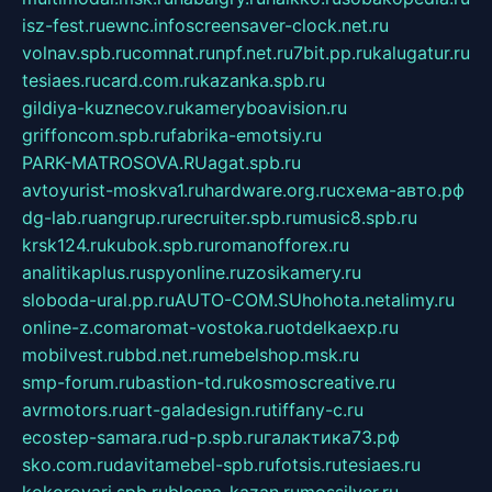
isz-fest.ru
ewnc.info
screensaver-clock.net.ru
volnav.spb.ru
comnat.ru
npf.net.ru
7bit.pp.ru
kalugatur.ru
tesiaes.ru
card.com.ru
kazanka.spb.ru
gildiya-kuznecov.ru
kameryboavision.ru
griffoncom.spb.ru
fabrika-emotsiy.ru
PARK-MATROSOVA.RU
agat.spb.ru
avtoyurist-moskva1.ru
hardware.org.ru
схема-авто.рф
dg-lab.ru
angrup.ru
recruiter.spb.ru
music8.spb.ru
krsk124.ru
kubok.spb.ru
romanofforex.ru
analitikaplus.ru
spyonline.ru
zosikamery.ru
sloboda-ural.pp.ru
AUTO-COM.SU
hohota.net
alimy.ru
online-z.com
aromat-vostoka.ru
otdelkaexp.ru
mobilvest.ru
bbd.net.ru
mebelshop.msk.ru
smp-forum.ru
bastion-td.ru
kosmoscreative.ru
avrmotors.ru
art-galadesign.ru
tiffany-c.ru
ecostep-samara.ru
d-p.spb.ru
галактика73.рф
sko.com.ru
davitamebel-spb.ru
fotsis.ru
tesiaes.ru