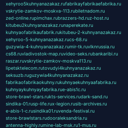
xehyroo5kuhnyanazakaz.ru
fabrikayfabrikaefabrika.ru
vskrytie-zamkov-moskva-113.ru
biletnadom.ru
zed-online.ru
pimchax.ru
brazzers-hd.ru
z-host.ru
kitubeu2kuhnyanazakaz.ru
naperekate.ru
kuhnyaofabrikaufabrik.ru
kitubeu-2-kuhnyanazakaz.ru
xehyroo-5-kuhnyanazakaz.ru
cs-68.ru
guzywia-4-kuhnyanazakaz.ru
mir-tk.ru
vlknrussia.ru
cs68.ru
vladivostok-map.ru
video-seks.ru
bankaribi.ru
raszar.ru
vskrytie-zamkov-moskva113.ru
lipetsktelecom.ru
tovudyi4kuhnyanazakaz.ru
seksuzb.ru
guzywia4kuhnyanazakaz.ru
fabrikaofabrikaokuhny.ru
kuhnyaekuhnyaafabrika.ru
kuhnyaykuhnyayfabrika.ru
e-abis1c.ru
store-brawl-stars.ru
kts-services.ru
dark-sand.ru
sindika-01.ru
sp-life.ru
x-legion.ru
sib-archives.ru
e-abis-1-c.ru
sindika01.ru
venda-festival.ru
store-brawlstars.ru
dooraleksandria.ru
antenna-highly.ru
mine-lab-msk.ru
1-mus.ru