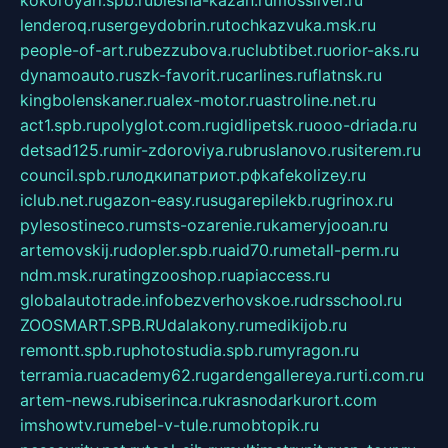
kokoroyari.spb.ru
blesna-kazan.ru
mossilver.ru
lenderoq.ru
sergeydobrin.ru
tochkazvuka.msk.ru
people-of-art.ru
bezzubova.ru
clubtibet.ru
orior-aks.ru
dynamoauto.ru
szk-favorit.ru
carlines.ru
flatnsk.ru
kingbolenskaner.ru
alex-motor.ru
astroline.net.ru
act1.spb.ru
polyglot.com.ru
gidlipetsk.ru
ooo-driada.ru
detsad125.ru
mir-zdoroviya.ru
bruslanovo.ru
siterem.ru
council.spb.ru
лодкипатриот.рф
kafekolizey.ru
iclub.net.ru
gazon-easy.ru
sugarepilekb.ru
grinox.ru
pylesostineco.ru
msts-ozarenie.ru
kameryjooan.ru
artemovskij.ru
dopler.spb.ru
aid70.ru
metall-perm.ru
ndm.msk.ru
ratingzooshop.ru
apiaccess.ru
globalautotrade.info
bezverhovskoe.ru
drsschool.ru
ZOOSMART.SPB.RU
dalakony.ru
medikijob.ru
remontt.spb.ru
photostudia.spb.ru
myragon.ru
terramia.ru
academy62.ru
gardengallereya.ru
rti.com.ru
artem-news.ru
biserinca.ru
krasnodarkurort.com
imshowtv.ru
mebel-v-tule.ru
mobtopik.ru