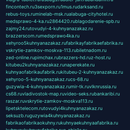
fincontech.ru
3sexporn.ru
1mus.ru
darksand.ru
rebus-toys.ru
minelab-msk.ru
alabuga-cityhotel.ru
medsprawo-4-ka.ru
2864420.ru
blagodarenie-spb.ru
zajmy24.ru
tovudyi-4-kuhnyanazakaz.ru
brazzerscom.ru
medsprawo4ka.ru
xehyroo5kuhnyanazakaz.ru
fabrikayfabrikaefabrika.ru
vskrytie-zamkov-moskva-113.ru
biletnadom.ru
zed-online.ru
pimchax.ru
brazzers-hd.ru
z-host.ru
kitubeu2kuhnyanazakaz.ru
naperekate.ru
kuhnyaofabrikaufabrik.ru
kitubeu-2-kuhnyanazakaz.ru
xehyroo-5-kuhnyanazakaz.ru
cs-68.ru
guzywia-4-kuhnyanazakaz.ru
mir-tk.ru
vlknrussia.ru
cs68.ru
vladivostok-map.ru
video-seks.ru
bankaribi.ru
raszar.ru
vskrytie-zamkov-moskva113.ru
lipetsktelecom.ru
tovudyi4kuhnyanazakaz.ru
seksuzb.ru
guzywia4kuhnyanazakaz.ru
fabrikaofabrikaokuhny.ru
kuhnyaekuhnyaafabrika.ru
kuhnyaykuhnyayfabrika.ru
e-abis1c.ru