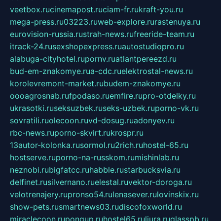
veetbox.ru
cinemapost.ru
ciam-fr.ru
kraft-you.ru
mega-press.ru
03223.ru
web-explore.ru
rastenuya.ru
eurovision-russia.ru
strah-news.ru
freeride-team.ru
itrack-24.ru
sexshopexpress.ru
autostudiopro.ru
alabuga-cityhotel.ru
pornv.ru
atlantpereezd.ru
bud-em-znakomye.ru
a-cdc.ru
elektrostal-news.ru
korolevremont-market.ru
budem-znakomye.ru
oooagrosnab.ru
fpodaso.ru
emfire.ru
pro-otdelky.ru
ukrasotki.ru
seksuzbek.ru
seks-uzbek.ru
porno-vk.ru
sovratili.ru
olecoon.ru
vd-dosug.ru
adonyev.ru
rbc-news.ru
porno-skvirt.ru
krospr.ru
13autor-kolonka.ru
sormol.ru
2rich.ru
hostel-65.ru
hostserve.ru
porno-na-russkom.ru
mishinlab.ru
neznobi.ru
bigfatcc.ru
habble.ru
starbucksvia.ru
delfinet.ru
silvernano.ru
elestal.ru
vektor-doroga.ru
velotrenajery.ru
pronso54.ru
lenasever.ru
lovinskix.ru
show-pets.ru
smartnews03.ru
discofoxworld.ru
miraclecoon.ru
pongup.ru
hostel65.ru
liura.ru
glasspb.ru