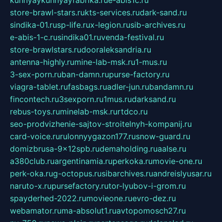
store-brawl-stars.ru
kts-services.ru
dark-sand.ru
sindika-01.ru
sp-life.ru
x-legion.ru
sib-archives.ru
e-abis-1-c.ru
sindika01.ru
venda-festival.ru
store-brawlstars.ru
dooraleksandria.ru
antenna-highly.ru
mine-lab-msk.ru
1-mus.ru
3-sex-porn.ru
ban-damn.ru
purse-factory.ru
viagra-tablet.ru
fasbags.ru
adler-jun.ru
bandamn.ru
fincontech.ru
3sexporn.ru
1mus.ru
darksand.ru
rebus-toys.ru
minelab-msk.ru
rtdco.ru
seo-prodvizhenie-sajtov-stroitelnyh-kompanij.ru
card-voice.ru
rulonnyygazon177.ru
snow-guard.ru
domizbrusa-9x12spb.ru
demaholding.ru
aalse.ru
a380club.ru
argentinamia.ru
perkoka.ru
movie-one.ru
perk-oka.ru
g-octopus.ru
sibarchives.ru
andreislyusar.ru
naruto-x.ru
pursefactory.ru
tor-lyubov-i-grom.ru
spayderhed-2022.ru
movieone.ru
evro-dez.ru
webamator.ru
ma-absolut1.ru
avtopomosch27.ru