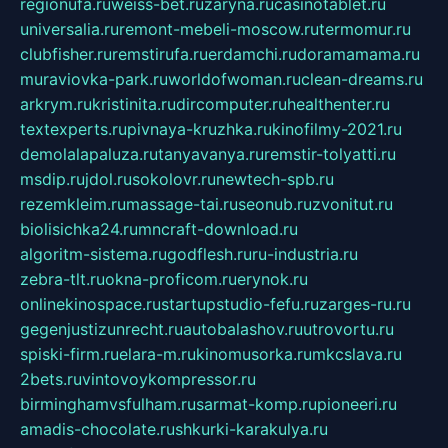
regionufa.ru
weiss-bet.ru
zaryna.ru
casinotablet.ru
universalia.ru
remont-mebeli-moscow.ru
termomur.ru
clubfisher.ru
remstirufa.ru
erdamchi.ru
doramamama.ru
muraviovka-park.ru
worldofwoman.ru
clean-dreams.ru
arkrym.ru
kristinita.ru
dircomputer.ru
healthenter.ru
textexperts.ru
pivnaya-kruzhka.ru
kinofilmy-2021.ru
demolalapaluza.ru
tanyavanya.ru
remstir-tolyatti.ru
msdip.ru
jdol.ru
sokolovr.ru
newtech-spb.ru
rezemkleim.ru
massage-tai.ru
seonub.ru
zvonitut.ru
biolisichka24.ru
mncraft-download.ru
algoritm-sistema.ru
godflesh.ru
ru-industria.ru
zebra-tlt.ru
okna-proficom.ru
erynok.ru
onlinekinospace.ru
startupstudio-fefu.ru
zarges-ru.ru
gegenjustizunrecht.ru
autobalashov.ru
utrovortu.ru
spiski-firm.ru
elara-m.ru
kinomusorka.ru
mkcslava.ru
2bets.ru
vintovoykompressor.ru
birminghamvsfulham.ru
sarmat-komp.ru
pioneeri.ru
amadis-chocolate.ru
shkurki-karakulya.ru