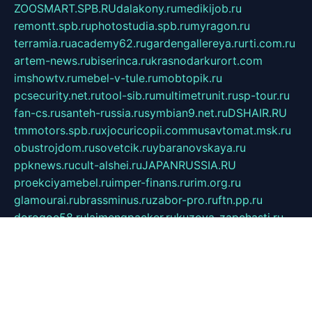
ZOOSMART.SPB.RU
dalakony.ru
medikijob.ru
remontt.spb.ru
photostudia.spb.ru
myragon.ru
terramia.ru
academy62.ru
gardengallereya.ru
rti.com.ru
artem-news.ru
biserinca.ru
krasnodarkurort.com
imshowtv.ru
mebel-v-tule.ru
mobtopik.ru
pcsecurity.net.ru
tool-sib.ru
multimetrunit.ru
sp-tour.ru
fan-cs.ru
santeh-russia.ru
symbian9.net.ru
DSHAIR.RU
tmmotors.spb.ru
xjocuricopii.com
musavtomat.msk.ru
obustrojdom.ru
sovetcik.ru
ybaranovskaya.ru
ppknews.ru
cult-alshei.ru
JAPANRUSSIA.RU
proekciyamebel.ru
imper-finans.ru
rim.org.ru
glamourai.ru
brassminus.ru
zabor-pro.ru
ftn.pp.ru
dorogoe58.ru
laimengpacker.ru
kuzova-zapchasti.ru
sageerp.ru
taxodrom.ru
dsrazvitie.ru
hardcity.net.ru
ratinghomegames.ru
topservice25.ru
gubernyan.ru
gtglasslined.ru
ii4.ru
tssport.spb.ru
andorra24.com
blackwallstreet.ru
oboimos.ru
optim-doors.com.ru
ikuch.ru
nycr.org.ru
npa21.ru
vremya-ch.spb.ru