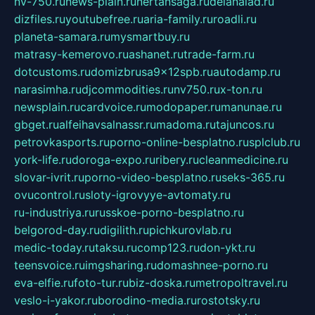
nv-750.ru
news-plain.ru
nertansaga.ru
delanalad.ru
dizfiles.ru
youtubefree.ru
aria-family.ru
roadli.ru
planeta-samara.ru
mysmartbuy.ru
matrasy-kemerovo.ru
ashanet.ru
trade-farm.ru
dotcustoms.ru
domizbrusa9x12spb.ru
autodamp.ru
narasimha.ru
djcommodities.ru
nv750.ru
x-ton.ru
newsplain.ru
cardvoice.ru
modopaper.ru
manunae.ru
gbget.ru
alfeihavsalnassr.ru
madoma.ru
tajuncos.ru
petrovkasports.ru
porno-online-besplatno.ru
splclub.ru
york-life.ru
doroga-expo.ru
ribery.ru
cleanmedicine.ru
slovar-ivrit.ru
porno-video-besplatno.ru
seks-365.ru
ovucontrol.ru
sloty-igrovyye-avtomaty.ru
ru-industriya.ru
russkoe-porno-besplatno.ru
belgorod-day.ru
digilith.ru
pichkurovlab.ru
medic-today.ru
taksu.ru
comp123.ru
don-ykt.ru
teensvoice.ru
imgsharing.ru
domashnee-porno.ru
eva-elfie.ru
foto-tur.ru
biz-doska.ru
metropoltravel.ru
veslo-i-yakor.ru
borodino-media.ru
rostotsky.ru