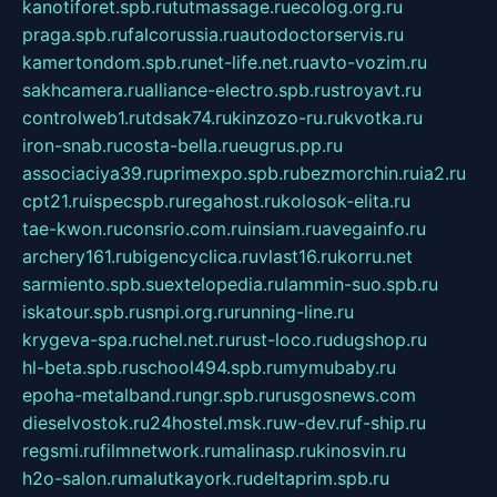
kanotiforet.spb.ru
tutmassage.ru
ecolog.org.ru
praga.spb.ru
falcorussia.ru
autodoctorservis.ru
kamertondom.spb.ru
net-life.net.ru
avto-vozim.ru
sakhcamera.ru
alliance-electro.spb.ru
stroyavt.ru
controlweb1.ru
tdsak74.ru
kinzozo-ru.ru
kvotka.ru
iron-snab.ru
costa-bella.ru
eugrus.pp.ru
associaciya39.ru
primexpo.spb.ru
bezmorchin.ru
ia2.ru
cpt21.ru
ispecspb.ru
regahost.ru
kolosok-elita.ru
tae-kwon.ru
consrio.com.ru
insiam.ru
avegainfo.ru
archery161.ru
bigencyclica.ru
vlast16.ru
korru.net
sarmiento.spb.su
extelopedia.ru
lammin-suo.spb.ru
iskatour.spb.ru
snpi.org.ru
running-line.ru
krygeva-spa.ru
chel.net.ru
rust-loco.ru
dugshop.ru
hl-beta.spb.ru
school494.spb.ru
mymubaby.ru
epoha-metalband.ru
ngr.spb.ru
rusgosnews.com
dieselvostok.ru
24hostel.msk.ru
w-dev.ru
f-ship.ru
regsmi.ru
filmnetwork.ru
malinasp.ru
kinosvin.ru
h2o-salon.ru
malutkayork.ru
deltaprim.spb.ru