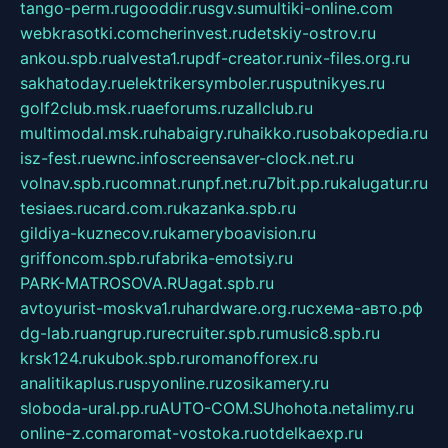
tango-perm.ru
gooddir.ru
sgv.su
multiki-online.com
webkrasotki.com
cherinvest.ru
detskiy-ostrov.ru
ankou.spb.ru
alvesta1.ru
pdf-creator.ru
nix-files.org.ru
sakhatoday.ru
elektrikersymboler.ru
sputnikyes.ru
golf2club.msk.ru
aeforums.ru
zallclub.ru
multimodal.msk.ru
habaigry.ru
haikko.ru
sobakopedia.ru
isz-fest.ru
ewnc.info
screensaver-clock.net.ru
volnav.spb.ru
comnat.ru
npf.net.ru
7bit.pp.ru
kalugatur.ru
tesiaes.ru
card.com.ru
kazanka.spb.ru
gildiya-kuznecov.ru
kameryboavision.ru
griffoncom.spb.ru
fabrika-emotsiy.ru
PARK-MATROSOVA.RU
agat.spb.ru
avtoyurist-moskva1.ru
hardware.org.ru
схема-авто.рф
dg-lab.ru
angrup.ru
recruiter.spb.ru
music8.spb.ru
krsk124.ru
kubok.spb.ru
romanofforex.ru
analitikaplus.ru
spyonline.ru
zosikamery.ru
sloboda-ural.pp.ru
AUTO-COM.SU
hohota.net
alimy.ru
online-z.com
aromat-vostoka.ru
otdelkaexp.ru