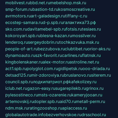
mobilvest.ru
bbd.net.ru
mebelshop.msk.ru
smp-forum.ru
bastion-td.ru
kosmoscreative.ru
avrmotors.ru
art-galadesign.ru
tiffany-c.ru
ecostep-samara.ru
d-p.spb.ru
галактика73.рф
sko.com.ru
davitamebel-spb.ru
fotsis.ru
tesiaes.ru
kokoroyari.spb.ru
blesna-kazan.ru
mossilver.ru
lenderoq.ru
sergeydobrin.ru
tochkazvuka.msk.ru
people-of-art.ru
bezzubova.ru
clubtibet.ru
orior-aks.ru
dynamoauto.ru
szk-favorit.ru
carlines.ru
flatnsk.ru
kingbolenskaner.ru
alex-motor.ru
astroline.net.ru
act1.spb.ru
polyglot.com.ru
gidlipetsk.ru
ooo-driada.ru
detsad125.ru
mir-zdoroviya.ru
bruslanovo.ru
siterem.ru
council.spb.ru
лодкипатриот.рф
kafekolizey.ru
iclub.net.ru
gazon-easy.ru
sugarepilekb.ru
grinox.ru
pylesostineco.ru
msts-ozarenie.ru
kameryjooan.ru
artemovskij.ru
dopler.spb.ru
aid70.ru
metall-perm.ru
ndm.msk.ru
ratingzooshop.ru
apiaccess.ru
globalautotrade.info
bezverhovskoe.ru
drsschool.ru