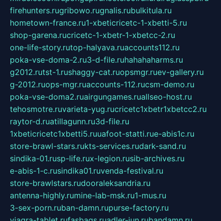
firehunters.ru
gribowo.ru
gnalis.ru
bulkitula.ru
hometown-france.ru
1-xbeticricetc-1-xbetti-5.ru
shop-garena.ru
cricetc-1-xbetr-1-xbetcc-2.ru
one-life-story.ru
top-halyava.ru
accounts112.ru
poka-vse-doma-2.ru
3-d-file.ru
hahahaharms.ru
g2012.ru
tst-1.ru
shaggy-cat.ru
opsmgr.ru
ev-gallery.ru
g-2012.ru
ops-mgr.ru
accounts-112.ru
csm-demo.ru
poka-vse-doma2.ru
airgungames.ru
allseo-host.ru
tehosmotre.ru
varieta-yug.ru
cricetc1xbetr1xbetcc2.ru
raytor-d.ru
atillagunn.ru
3d-file.ru
1xbeticricetc1xbetti5.ru
uafoot-statti.ru
e-abis1c.ru
store-brawl-stars.ru
kts-services.ru
dark-sand.ru
sindika-01.ru
sp-life.ru
x-legion.ru
sib-archives.ru
e-abis-1-c.ru
sindika01.ru
venda-festival.ru
store-brawlstars.ru
dooraleksandria.ru
antenna-highly.ru
mine-lab-msk.ru
1-mus.ru
3-sex-porn.ru
ban-damn.ru
purse-factory.ru
viagra-tablet.ru
fasbags.ru
adler-jun.ru
bandamn.ru